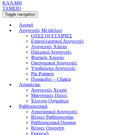
ΚΑΛΑΘΙ
ΤΑΜΕΙΟ
Toggle navigation
Αρχική
Ανιχνευτές Μετάλλων
ΟΛΕΣ ΟΙ ΕΤΑΙΡΙΕΣ
Επαγγελματικοί Ανιχνευτές
Ανιχνευτές Χόμπυ
Παλμικοί Ανιχνευτές
Φυσικός Χρυσός
Οικονομικοί Ανιχνευτές
Υποβρύχιοι Ανιχνευτές
Pin Pointers
Πυραμίδες – Chakra
Ασφαλείας
Ανιχνευτές Χειρός
Μαγνητικές Πύλες
Έλεγχος Οχημάτων
Ραβδοσκοπικά
Αποστατικοί Ανιχνευτές
Βέργες Ραβδοσκοπίας
Ραβδοσκοπικά Όργανα
Βέργες Οργονίτη
Εκκρεμή