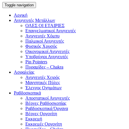
Toggle navigation
Αρχική
Ανιχνευτές Μετάλλων
ΟΛΕΣ ΟΙ ΕΤΑΙΡΙΕΣ
Επαγγελματικοί Ανιχνευτές
Ανιχνευτές Χόμπυ
Παλμικοί Ανιχνευτές
Φυσικός Χρυσός
Οικονομικοί Ανιχνευτές
Υποβρύχιοι Ανιχνευτές
Pin Pointers
Πυραμίδες – Chakra
Ασφαλείας
Ανιχνευτές Χειρός
Μαγνητικές Πύλες
Έλεγχος Οχημάτων
Ραβδοσκοπικά
Αποστατικοί Ανιχνευτές
Βέργες Ραβδοσκοπίας
Ραβδοσκοπικά Όργανα
Βέργες Οργονίτη
Εκκρεμή
Εκκρεμές Οργονίτη