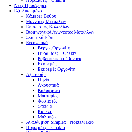
Πυραμίδες – Chakra
Νεες Προσφορες
Εξειδικευμένα
Κάμερες Βυθού
Μαγνήτες Μετάλλων
Εντοπισμός Καλωδίων
Βιομηχανικοί Ανιχνευτές Μετάλλων
Σκαπτικά Είδη
Ενεργειακά
Βέργες Οργονίτη
Πυραμίδες – Chakra
Ραβδοσκοπικά Όργανα
Εκκρεμές
Εκκρεμές Οργονίτη
Αξεσουάρ
Πηνία
Ακουστικά
Καλύμματα
Μπαταρίες
Φορτιστές
Σακίδια
Καπέλα
Μπλούζες
Αναβάθμιση Simplex+ NoktaMakro
Πυραμίδες – Chakra