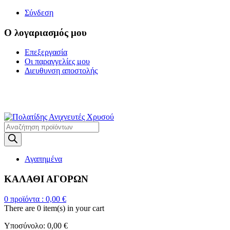
Σύνδεση
Ο λογαριασμός μου
Επεξεργασία
Οι παραγγελίες μου
Διευθυνση αποστολής
Η ΜΕΓΑΛΥΤΕΡΗ
ΓΚΑΜΑ ΑΝΙΧΝΕΥΤΩΝ ΜΕΤΑΛΛΩΝ
Products
search
Αγαπημένα
ΚΑΛΑΘΙ ΑΓΟΡΩΝ
0
προϊόντα :
0,00
€
There are
0 item(s)
in your cart
Υποσύνολο:
0,00
€