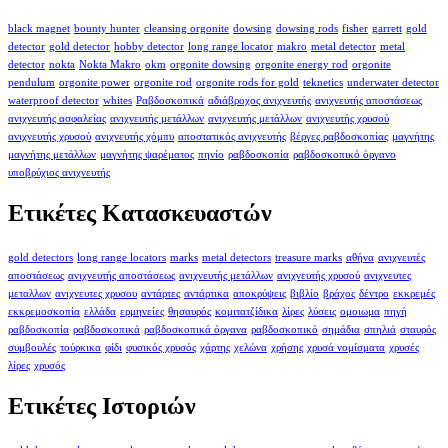
black magnet
bounty hunter
cleansing orgonite
dowsing
dowsing rods
fisher
garrett
gold
detector
gold detector
hobby detector
long range locator
makro
metal detector
metal
detector
nokta
Nokta Makro
okm
orgonite dowsing
orgonite energy rod
orgonite
pendulum
orgonite power
orgonite rod
orgonite rods for gold
teknetics
underwater detector
waterproof detector
whites
Ραβδοσκοπικά
αδιάβροχος ανιχνευτής
ανιχνευτής αποστάσεως
ανιχνευτής ασφαλείας
ανιχνευτής μετάλλων
ανιχνευτής μετάλλων
ανιχνευτής χρυσού
ανιχνευτής χρυσού
ανιχνευτής χόμπυ
αποστατικός ανιχνευτής
βέργες ραβδοσκοπίας
μαγνήτης
μαγνήτης μετάλλων
μαγνήτης ψαρέματος
πηνίο
ραβδοσκοπία
ραβδοσκοπικό όργανο
υποβρύχιος ανιχνευτής
Ετικέτες Κατασκευαστών
gold detectors
long range locators
marks
metal detectors
treasure marks
αθήνα
ανιχνευτές
αποστάσεως
ανιχνευτής αποστάσεως
ανιχνευτής μετάλλων
ανιχνευτής χρυσού
ανιχνευτες
μεταλλων
ανιχνευτες χρυσου
αντάρτες
αντάρτικα
αποκρύψεις
βιβλίο
βράχος
δέντρο
εκκρεμές
εκκρεμοσκοπία
ελλάδα
ερμηνείες
θησαυρός
κομιτατζίδικα
λίρες
λύσεις
ομοιωμα
πηγή
ραβδοσκοπία
ραβδοσκοπικά
ραβδοσκοπικά όργανα
ραβδοσκοπικό
σημάδια
σπηλιά
σταυρός
συμβουλές
τούρκικα
φίδι
φυσικός χρυσός
χάρτης
χελώνα
χρήσης
χρυσά νομίσματα
χρυσές
λίρες
χρυσός
Ετικέτες Ιστοριών