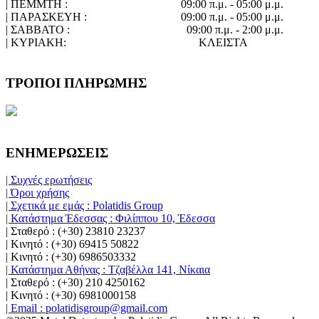
| ΠΕΜΜΤΗ :
09:00 π.μ. - 05:00 μ.μ.
| ΠΑΡΑΣΚΕΥΗ :
09:00 π.μ. - 05:00 μ.μ.
| ΣΑΒΒΑΤΟ :
09:00 π.μ. - 2:00 μ.μ.
| ΚΥΡΙΑΚΗ:
ΚΛΕΙΣΤΑ
ΤΡΟΠΟΙ ΠΛΗΡΩΜΗΣ
ΕΝΗΜΕΡΩΣΕΙΣ
| Συχνές ερωτήσεις
| Όροι χρήσης
| Σχετικά με εμάς : Polatidis Group
| Κατάστημα Έδεσσας : Φιλίππου 10, Έδεσσα
| Σταθερό : (+30) 23810 23237
| Κινητό : (+30) 69415 50822
| Κινητό : (+30) 6986503332
| Κατάστημα Αθήνας : Τζαβέλλα 141, Νίκαια
| Σταθερό : (+30) 210 4250162
| Κινητό : (+30) 6981000158
| Email : polatidisgroup@gmail.com