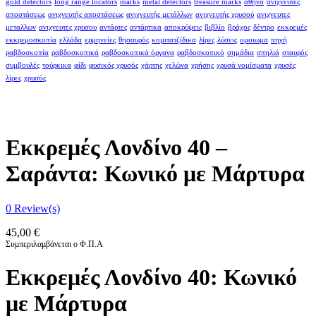
gold detectors
long range locators
marks
metal detectors
treasure marks
αθήνα
ανιχνευτές
αποστάσεως
ανιχνευτής αποστάσεως
ανιχνευτής μετάλλων
ανιχνευτής χρυσού
ανιχνευτες
μεταλλων
ανιχνευτες χρυσου
αντάρτες
αντάρτικα
αποκρύψεις
βιβλίο
βράχος
δέντρο
εκκρεμές
εκκρεμοσκοπία
ελλάδα
ερμηνείες
θησαυρός
κομιτατζίδικα
λίρες
λύσεις
ομοιωμα
πηγή
ραβδοσκοπία
ραβδοσκοπικά
ραβδοσκοπικά όργανα
ραβδοσκοπικό
σημάδια
σπηλιά
σταυρός
συμβουλές
τούρκικα
φίδι
φυσικός χρυσός
χάρτης
χελώνα
χρήσης
χρυσά νομίσματα
χρυσές
λίρες
χρυσός
Εκκρεμές Λονδίνο 40 –
Σαράντα: Κωνικό με Μάρτυρα
0
Review(s)
45,00
€
Συμπεριλαμβάνεται ο Φ.Π.Α
Εκκρεμές Λονδίνο 40: Κωνικό
με Μάρτυρα