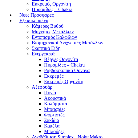
Εκκρεμές Οργονίτη
Πυραμίδες – Chakra
Νεες Προσφορες
Εξειδικευμένα
Κάμερες Βυθού
Μαγνήτες Μετάλλων
Εντοπισμός Καλωδίων
Βιομηχανικοί Ανιχνευτές Μετάλλων
Σκαπτικά Είδη
Ενεργειακά
Βέργες Οργονίτη
Πυραμίδες – Chakra
Ραβδοσκοπικά Όργανα
Εκκρεμές
Εκκρεμές Οργονίτη
Αξεσουάρ
Πηνία
Ακουστικά
Καλύμματα
Μπαταρίες
Φορτιστές
Σακίδια
Καπέλα
Μπλούζες
Αναβάθμιση Simplex+ NoktaMakro