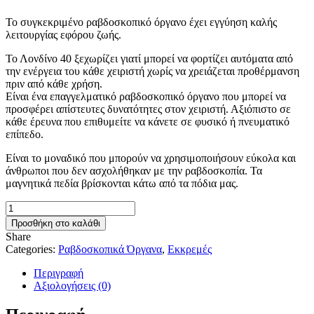
Το συγκεκριμένο ραβδοσκοπικό όργανο έχει εγγύηση καλής
λειτουργίας εφόρου ζωής.
Το Λονδίνο 40 ξεχωρίζει γιατί μπορεί να φορτίζει αυτόματα από
την ενέργεια του κάθε χειριστή χωρίς να χρειάζεται προθέρμανση
πριν από κάθε χρήση.
Είναι ένα επαγγελματικό ραβδοσκοπικό όργανο που μπορεί να
προσφέρει απίστευτες δυνατότητες στον χειριστή. Αξιόπιστο σε
κάθε έρευνα που επιθυμείτε να κάνετε σε φυσικό ή πνευματικό
επίπεδο.
Είναι το μοναδικό που μπορούν να χρησιμοποιήσουν εύκολα και
άνθρωποι που δεν ασχολήθηκαν με την ραβδοσκοπία. Τα
μαγνητικά πεδία βρίσκονται κάτω από τα πόδια μας.
Εκκρεμές
Λονδίνο
Προσθήκη στο καλάθι
40
Share
-
Categories:
Ραβδοσκοπικά Όργανα
,
Εκκρεμές
Σαράντα:
Κωνικό
Περιγραφή
με
Αξιολογήσεις (0)
Μάρτυρα
ποσότητα