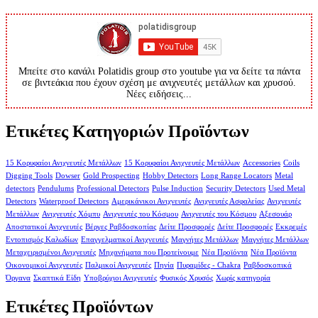
Μπείτε στο κανάλι Polatidis group στο youtube για να δείτε τα πάντα
σε βιντεάκια που έχουν σχέση με ανιχνευτές μετάλλων και χρυσού.
Νέες ειδήσεις...
Ετικέτες Κατηγοριών Προϊόντων
15 Κορυφαίοι Ανιχνευτές Μετάλλων
15 Κορυφαίοι Ανιχνευτές Μετάλλων
Accessories
Coils
Digging Tools
Dowser
Gold Prospecting
Hobby Detectors
Long Range Locators
Metal
detectors
Pendulums
Professional Detectors
Pulse Induction
Security Detectors
Used Metal
Detectors
Waterproof Detectors
Αμερικάνικοι Ανιχνευτές
Ανιχνευτές Ασφαλείας
Ανιχνευτές
Μετάλλων
Ανιχνευτές Χόμπυ
Ανιχνευτές του Κόσμου
Ανιχνευτές του Κόσμου
Αξεσουάρ
Αποστατικοί Ανιχνευτές
Βέργες Ραβδοσκοπίας
Δείτε Προσφορές
Δείτε Προσφορές
Εκκρεμές
Εντοπισμός Καλωδίων
Επαγγελματικοί Ανιχνευτές
Μαγνήτες Μετάλλων
Μαγνήτες Μετάλλων
Μεταχειρισμένοι Ανιχνευτές
Μηχανήματα που Προτείνουμε
Νέα Προϊόντα
Νέα Προϊόντα
Οικονομικοί Ανιχνευτές
Παλμικοί Ανιχνευτές
Πηνία
Πυραμίδες - Chakra
Ραβδοσκοπικά
Όργανα
Σκαπτικά Είδη
Υποβρύχιοι Ανιχνευτές
Φυσικός Χρυσός
Χωρίς κατηγορία
Ετικέτες Προϊόντων