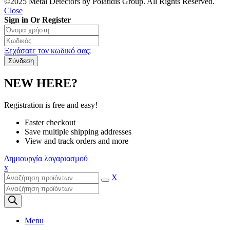
©2025 Metal Detectors by Polatidis Group. All Rights Reserved.
Close
Sign in Or Register
Ξεχάσατε τον κωδικό σας;
NEW HERE?
Registration is free and easy!
Faster checkout
Save multiple shipping addresses
View and track orders and more
Δημιουργία λογαριασμού
x
X
Products
search
Menu