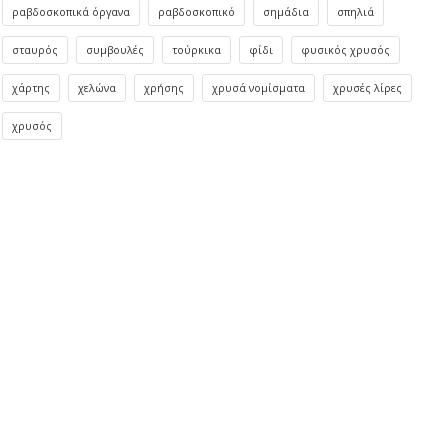
ραβδοσκοπικά όργανα
ραβδοσκοπικό
σημάδια
σπηλιά
σταυρός
συμβουλές
τούρκικα
φίδι
φυσικός χρυσός
χάρτης
χελώνα
χρήσης
χρυσά νομίσματα
χρυσές λίρες
χρυσός