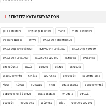
ΕΤΙΚΈΤΕΣ ΚΑΤΑΣΚΕΥΑΣΤΏΝ
gold detectors
long range locators
marks
metal detectors
treasure marks
αθήνα
ανιχνευτές αποστάσεως
ανιχνευτής αποστάσεως
ανιχνευτής μετάλλων
ανιχνευτής χρυσού
ανιχνευτες μεταλλων
ανιχνευτες χρυσου
αντάρτες
αντάρτικα
αποκρύψεις
βιβλίο
βράχος
δέντρο
εκκρεμές
εκκρεμοσκοπία
ελλάδα
ερμηνείες
θησαυρός
κομιτατζίδικα
λίρες
λύσεις
ομοιωμα
πηγή
ραβδοσκοπία
ραβδοσκοπικά
ραβδοσκοπικά όργανα
ραβδοσκοπικό
σημάδια
σπηλιά
σταυρός
συμβουλές
τούρκικα
φίδι
φυσικός χρυσός