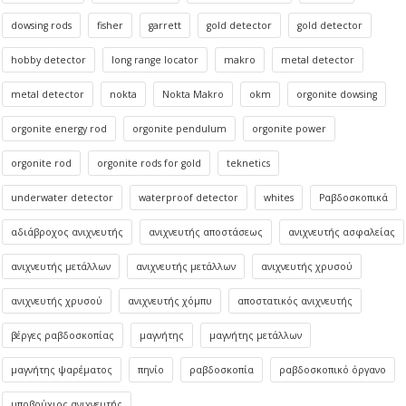
dowsing rods
fisher
garrett
gold detector
gold detector
hobby detector
long range locator
makro
metal detector
metal detector
nokta
Nokta Makro
okm
orgonite dowsing
orgonite energy rod
orgonite pendulum
orgonite power
orgonite rod
orgonite rods for gold
teknetics
underwater detector
waterproof detector
whites
Ραβδοσκοπικά
αδιάβροχος ανιχνευτής
ανιχνευτής αποστάσεως
ανιχνευτής ασφαλείας
ανιχνευτής μετάλλων
ανιχνευτής μετάλλων
ανιχνευτής χρυσού
ανιχνευτής χρυσού
ανιχνευτής χόμπυ
αποστατικός ανιχνευτής
βέργες ραβδοσκοπίας
μαγνήτης
μαγνήτης μετάλλων
μαγνήτης ψαρέματος
πηνίο
ραβδοσκοπία
ραβδοσκοπικό όργανο
υποβρύχιος ανιχνευτής