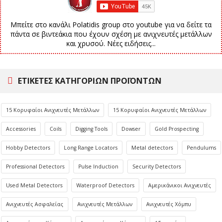
Μπείτε στο κανάλι Polatidis group στο youtube για να δείτε τα
πάντα σε βιντεάκια που έχουν σχέση με ανιχνευτές μετάλλων
και χρυσού. Νέες ειδήσεις...
ΕΤΙΚΈΤΕΣ ΚΑΤΗΓΟΡΙΏΝ ΠΡΟΪΌΝΤΩΝ
15 Κορυφαίοι Ανιχνευτές Μετάλλων
15 Κορυφαίοι Ανιχνευτές Μετάλλων
Accessories
Coils
Digging Tools
Dowser
Gold Prospecting
Hobby Detectors
Long Range Locators
Metal detectors
Pendulums
Professional Detectors
Pulse Induction
Security Detectors
Used Metal Detectors
Waterproof Detectors
Αμερικάνικοι Ανιχνευτές
Ανιχνευτές Ασφαλείας
Ανιχνευτές Μετάλλων
Ανιχνευτές Χόμπυ