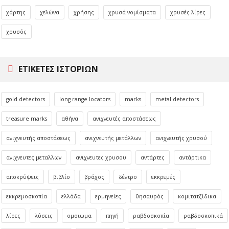
χάρτης
χελώνα
χρήσης
χρυσά νομίσματα
χρυσές λίρες
χρυσός
ΕΤΙΚΈΤΕΣ ΙΣΤΟΡΙΏΝ
gold detectors
long range locators
marks
metal detectors
treasure marks
αθήνα
ανιχνευτές αποστάσεως
ανιχνευτής αποστάσεως
ανιχνευτής μετάλλων
ανιχνευτής χρυσού
ανιχνευτες μεταλλων
ανιχνευτες χρυσου
αντάρτες
αντάρτικα
αποκρύψεις
βιβλίο
βράχος
δέντρο
εκκρεμές
εκκρεμοσκοπία
ελλάδα
ερμηνείες
θησαυρός
κομιτατζίδικα
λίρες
λύσεις
ομοιωμα
πηγή
ραβδοσκοπία
ραβδοσκοπικά