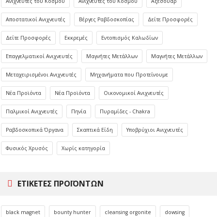
Ανιχνευτές του Κόσμου
Ανιχνευτές του Κόσμου
Αξεσουάρ
Αποστατικοί Ανιχνευτές
Βέργες Ραβδοσκοπίας
Δείτε Προσφορές
Δείτε Προσφορές
Εκκρεμές
Εντοπισμός Καλωδίων
Επαγγελματικοί Ανιχνευτές
Μαγνήτες Μετάλλων
Μαγνήτες Μετάλλων
Μεταχειρισμένοι Ανιχνευτές
Μηχανήματα που Προτείνουμε
Νέα Προϊόντα
Νέα Προϊόντα
Οικονομικοί Ανιχνευτές
Παλμικοί Ανιχνευτές
Πηνία
Πυραμίδες - Chakra
Ραβδοσκοπικά Όργανα
Σκαπτικά Είδη
Υποβρύχιοι Ανιχνευτές
Φυσικός Χρυσός
Χωρίς κατηγορία
ΕΤΙΚΈΤΕΣ ΠΡΟΪΌΝΤΩΝ
black magnet
bounty hunter
cleansing orgonite
dowsing