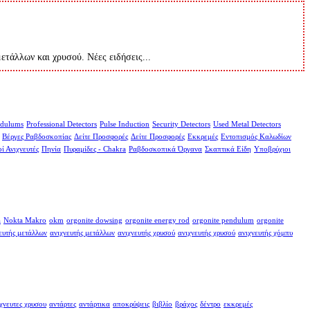
μετάλλων και χρυσού. Νέες ειδήσεις...
dulums
Professional Detectors
Pulse Induction
Security Detectors
Used Metal Detectors
Βέργες Ραβδοσκοπίας
Δείτε Προσφορές
Δείτε Προσφορές
Εκκρεμές
Εντοπισμός Καλωδίων
ί Ανιχνευτές
Πηνία
Πυραμίδες - Chakra
Ραβδοσκοπικά Όργανα
Σκαπτικά Είδη
Υποβρύχιοι
a
Nokta Makro
okm
orgonite dowsing
orgonite energy rod
orgonite pendulum
orgonite
ευτής μετάλλων
ανιχνευτής μετάλλων
ανιχνευτής χρυσού
ανιχνευτής χρυσού
ανιχνευτής χόμπυ
χνευτες χρυσου
αντάρτες
αντάρτικα
αποκρύψεις
βιβλίο
βράχος
δέντρο
εκκρεμές