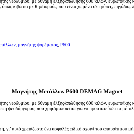
ης νεοδυμίου, με δύναμη έλξης/απώθησης 600 κιλών, ευρωπαϊκής κα
, όπως κιβώτια με θησαυρούς, που είναι χωμένα σε τρύπες, πηγάδια, λ
ετάλλων
,
μαγνήτης ψαρέματος
,
P600
Μαγνήτης Μετάλλων P600 DEMAG Magnet
ης νεοδυμίου, με δύναμη έλξης/απώθησης 600 κιλών, ευρωπαϊκής κα
υψη ψευδάργυρου, που χρησιμοποιείται για να προστατεύσει τα μέτα
 γι’ αυτό χρειάζεστε ένα ασφαλές ειδικό σχοινί του απαραίτητου μήκ