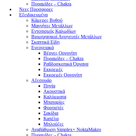
Πυραμίδες – Chakra
Νεες Προσφορες
Εξειδικευμένα
Κάμερες Βυθού
Μαγνήτες Μετάλλων
Εντοπισμός Καλωδίων
Βιομηχανικοί Ανιχνευτές Μετάλλων
Σκαπτικά Είδη
Ενεργειακά
Βέργες Οργονίτη
Πυραμίδες – Chakra
Ραβδοσκοπικά Όργανα
Εκκρεμές
Εκκρεμές Οργονίτη
Αξεσουάρ
Πηνία
Ακουστικά
Καλύμματα
Μπαταρίες
Φορτιστές
Σακίδια
Καπέλα
Μπλούζες
Αναβάθμιση Simplex+ NoktaMakro
Πυραμίδες – Chakra