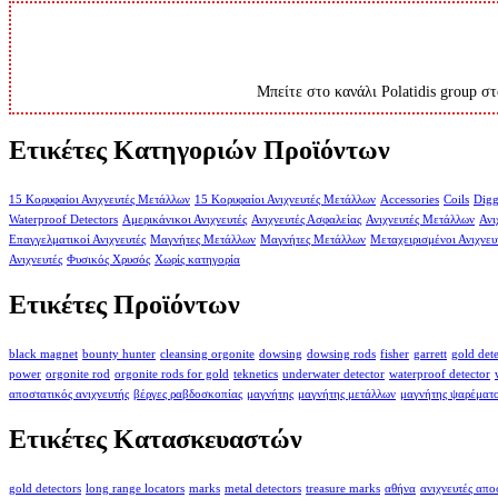
Μπείτε στο κανάλι Polatidis group στ
Ετικέτες Κατηγοριών Προϊόντων
15 Κορυφαίοι Ανιχνευτές Μετάλλων
15 Κορυφαίοι Ανιχνευτές Μετάλλων
Accessories
Coils
Digg
Waterproof Detectors
Αμερικάνικοι Ανιχνευτές
Ανιχνευτές Ασφαλείας
Ανιχνευτές Μετάλλων
Ανι
Επαγγελματικοί Ανιχνευτές
Μαγνήτες Μετάλλων
Μαγνήτες Μετάλλων
Μεταχειρισμένοι Ανιχνευ
Ανιχνευτές
Φυσικός Χρυσός
Χωρίς κατηγορία
Ετικέτες Προϊόντων
black magnet
bounty hunter
cleansing orgonite
dowsing
dowsing rods
fisher
garrett
gold det
power
orgonite rod
orgonite rods for gold
teknetics
underwater detector
waterproof detector
αποστατικός ανιχνευτής
βέργες ραβδοσκοπίας
μαγνήτης
μαγνήτης μετάλλων
μαγνήτης ψαρέματ
Ετικέτες Κατασκευαστών
gold detectors
long range locators
marks
metal detectors
treasure marks
αθήνα
ανιχνευτές απ