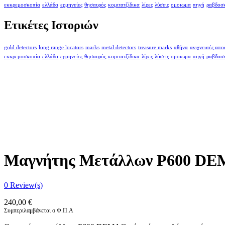
εκκρεμοσκοπία
ελλάδα
ερμηνείες
θησαυρός
κομιτατζίδικα
λίρες
λύσεις
ομοιωμα
πηγή
ραβδοσ
Ετικέτες Ιστοριών
gold detectors
long range locators
marks
metal detectors
treasure marks
αθήνα
ανιχνευτές απ
εκκρεμοσκοπία
ελλάδα
ερμηνείες
θησαυρός
κομιτατζίδικα
λίρες
λύσεις
ομοιωμα
πηγή
ραβδοσ
Μαγνήτης Μετάλλων P600 DE
0
Review(s)
240,00
€
Συμπεριλαμβάνεται ο Φ.Π.Α