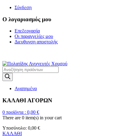
Σύνδεση
Ο λογαριασμός μου
Επεξεργασία
Οι παραγγελίες μου
Διευθυνση αποστολής
Η ΜΕΓΑΛΥΤΕΡΗ ΓΚΑΜΑ Α
Products
search
Αγαπημένα
ΚΑΛΑΘΙ ΑΓΟΡΩΝ
0
προϊόντα :
0,00
€
There are
0 item(s)
in your cart
Υποσύνολο:
0,00
€
ΚΑΛΑΘΙ