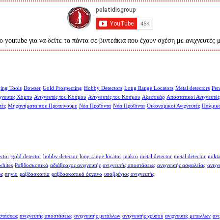
ο youtube για να δείτε τα πάντα σε βιντεάκια που έχουν σχέση με ανιχνευτές 
ing Tools
Dowser
Gold Prospecting
Hobby Detectors
Long Range Locators
Metal detectors
Pen
χνευτές Χόμπυ
Ανιχνευτές του Κόσμου
Ανιχνευτές του Κόσμου
Αξεσουάρ
Αποστατικοί Ανιχνευτές
τές
Μηχανήματα που Προτείνουμε
Νέα Προϊόντα
Νέα Προϊόντα
Οικονομικοί Ανιχνευτές
Παλμικο
ector
gold detector
hobby detector
long range locator
makro
metal detector
metal detector
nokt
whites
Ραβδοσκοπικά
αδιάβροχος ανιχνευτής
ανιχνευτής αποστάσεως
ανιχνευτής ασφαλείας
ανιχν
ος
πηνίο
ραβδοσκοπία
ραβδοσκοπικό όργανο
υποβρύχιος ανιχνευτής
οστάσεως
ανιχνευτής αποστάσεως
ανιχνευτής μετάλλων
ανιχνευτής χρυσού
ανιχνευτες μεταλλων
ανι