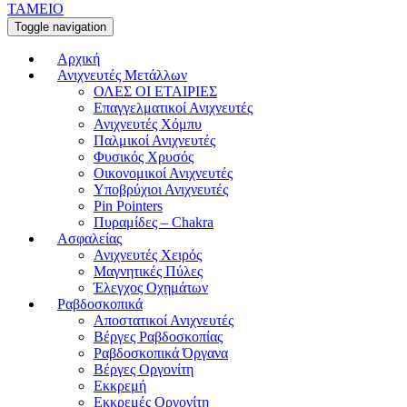
ΤΑΜΕΙΟ
Toggle navigation
Αρχική
Ανιχνευτές Μετάλλων
ΟΛΕΣ ΟΙ ΕΤΑΙΡΙΕΣ
Επαγγελματικοί Ανιχνευτές
Ανιχνευτές Χόμπυ
Παλμικοί Ανιχνευτές
Φυσικός Χρυσός
Οικονομικοί Ανιχνευτές
Υποβρύχιοι Ανιχνευτές
Pin Pointers
Πυραμίδες – Chakra
Ασφαλείας
Ανιχνευτές Χειρός
Μαγνητικές Πύλες
Έλεγχος Οχημάτων
Ραβδοσκοπικά
Αποστατικοί Ανιχνευτές
Βέργες Ραβδοσκοπίας
Ραβδοσκοπικά Όργανα
Βέργες Οργονίτη
Εκκρεμή
Εκκρεμές Οργονίτη