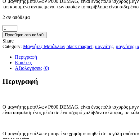
Ο μαγνήτης μετάλλων P600 DEMAG, είναι ένας πολύ ισχυρός μαγνήτ
και κρυμμένα αντικείμενα, των οποίων το περίβλημα είναι σιδερένιο
2 σε απόθεμα
Μαγνήτης
Μετάλλων
Προσθήκη στο καλάθι
P600
Share
DEMAG
Category:
Μαγνήτες Μετάλλων
black magnet
,
μαγνήτης
,
μαγνήτης μ
Magnet
ποσότητα
Περιγραφή
Ετικέτες
Αξιολογήσεις (0)
Περιγραφή
Ο μαγνήτης μετάλλων P600 DEMAG, είναι ένας πολύ ισχυρός μαγνήτ
είναι ασφαλισμένος μέσα σε ένα ισχυρό χαλύβδινο κέλυφος, με κάλ
Ο μαγνήτης μετάλλων μπορεί να χρησιμοποιηθεί σε μεγάλη απόσταση,