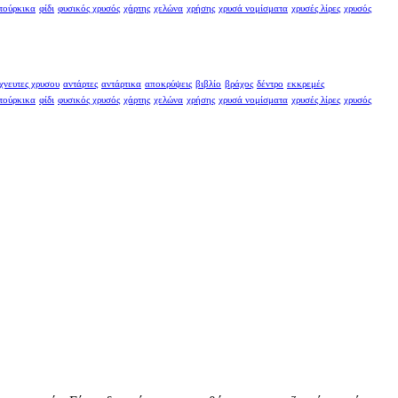
τούρκικα
φίδι
φυσικός χρυσός
χάρτης
χελώνα
χρήσης
χρυσά νομίσματα
χρυσές λίρες
χρυσός
χνευτες χρυσου
αντάρτες
αντάρτικα
αποκρύψεις
βιβλίο
βράχος
δέντρο
εκκρεμές
τούρκικα
φίδι
φυσικός χρυσός
χάρτης
χελώνα
χρήσης
χρυσά νομίσματα
χρυσές λίρες
χρυσός