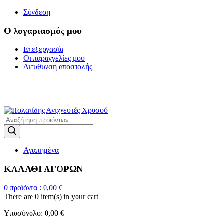
Σύνδεση
Ο λογαριασμός μου
Επεξεργασία
Οι παραγγελίες μου
Διευθυνση αποστολής
Η ΜΕΓΑΛΥΤΕΡΗ
ΓΚΑΜΑ ΑΝΙΧΝΕΥΤΩΝ ΜΕΤΑΛΛΩΝ
Products
search
Αγαπημένα
ΚΑΛΑΘΙ ΑΓΟΡΩΝ
0
προϊόντα :
0,00
€
There are
0 item(s)
in your cart
Υποσύνολο:
0,00
€