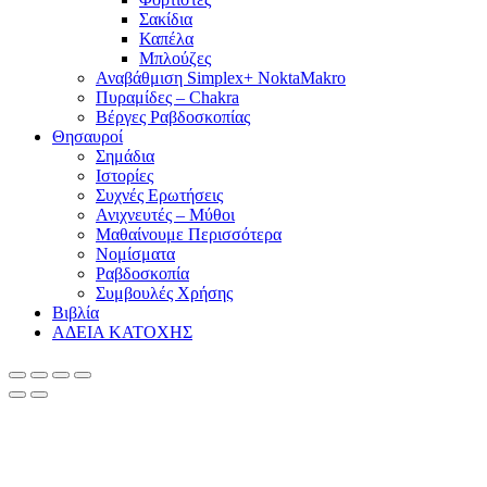
Σακίδια
Καπέλα
Μπλούζες
Αναβάθμιση Simplex+ NoktaMakro
Πυραμίδες – Chakra
Βέργες Ραβδοσκοπίας
Θησαυροί
Σημάδια
Ιστορίες
Συχνές Ερωτήσεις
Ανιχνευτές – Μύθοι
Μαθαίνουμε Περισσότερα
Νομίσματα
Ραβδοσκοπία
Συμβουλές Χρήσης
Βιβλία
ΑΔΕΙΑ ΚΑΤΟΧΗΣ