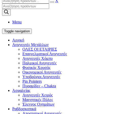
X
Products
search
Menu
Toggle navigation
Αρχική
Ανιχνευτές Μετάλλων
ΟΛΕΣ ΟΙ ΕΤΑΙΡΙΕΣ
Επαγγελματικοί Ανιχνευτές
Ανιχνευτές Χόμπυ
Παλμικοί Ανιχνευτές
Φυσικός Χρυσός
Οικονομικοί Ανιχνευτές
Υποβρύχιοι Ανιχνευτές
Pin Pointers
Πυραμίδες – Chakra
Ασφαλείας
Ανιχνευτές Χειρός
Μαγνητικές Πύλες
Έλεγχος Οχημάτων
Ραβδοσκοπικά
Αποστατικοί Ανιχνευτές