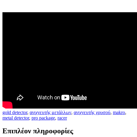
gold detector
,
ανιχνευτής μετάλλων
,
ανιχνευτής χρυσού
,
makro
,
metal detector
,
pro package
,
racer
Επιπλέον πληροφορίες