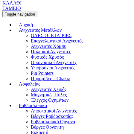
ΚΑΛΑΘΙ
ΤΑΜΕΙΟ
Toggle navigation
Αρχική
Ανιχνευτές Μετάλλων
ΟΛΕΣ ΟΙ ΕΤΑΙΡΙΕΣ
Επαγγελματικοί Ανιχνευτές
Ανιχνευτές Χόμπυ
Παλμικοί Ανιχνευτές
Φυσικός Χρυσός
Οικονομικοί Ανιχνευτές
Υποβρύχιοι Ανιχνευτές
Pin Pointers
Πυραμίδες – Chakra
Ασφαλείας
Ανιχνευτές Χειρός
Μαγνητικές Πύλες
Έλεγχος Οχημάτων
Ραβδοσκοπικά
Αποστατικοί Ανιχνευτές
Βέργες Ραβδοσκοπίας
Ραβδοσκοπικά Όργανα
Βέργες Οργονίτη
Εκκρεμή