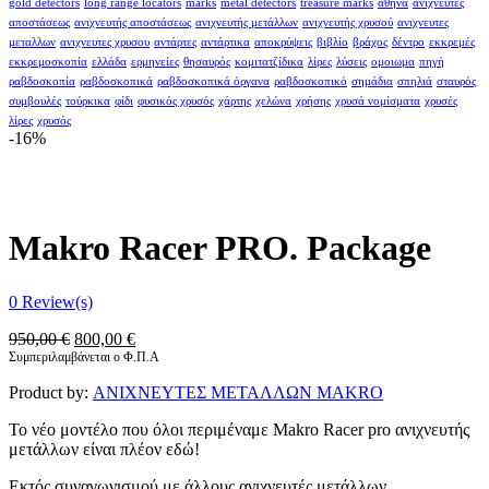
gold detectors
long range locators
marks
metal detectors
treasure marks
αθήνα
ανιχνευτές
αποστάσεως
ανιχνευτής αποστάσεως
ανιχνευτής μετάλλων
ανιχνευτής χρυσού
ανιχνευτες
μεταλλων
ανιχνευτες χρυσου
αντάρτες
αντάρτικα
αποκρύψεις
βιβλίο
βράχος
δέντρο
εκκρεμές
εκκρεμοσκοπία
ελλάδα
ερμηνείες
θησαυρός
κομιτατζίδικα
λίρες
λύσεις
ομοιωμα
πηγή
ραβδοσκοπία
ραβδοσκοπικά
ραβδοσκοπικά όργανα
ραβδοσκοπικό
σημάδια
σπηλιά
σταυρός
συμβουλές
τούρκικα
φίδι
φυσικός χρυσός
χάρτης
χελώνα
χρήσης
χρυσά νομίσματα
χρυσές
λίρες
χρυσός
-16%
Makro Racer PRO. Package
0
Review(s)
Original
Η
950,00
€
800,00
€
price
τρέχουσα
Συμπεριλαμβάνεται ο Φ.Π.Α
was:
τιμή
Product by:
ΑΝΙΧΝΕΥΤΕΣ ΜΕΤΑΛΛΩΝ MAKRO
950,00 €.
είναι:
800,00 €.
Το νέο μοντέλο που όλοι περιμέναμε Makro Racer pro ανιχνευτής
μετάλλων είναι πλέον εδώ!
Εκτός συναγωνισμού με άλλους ανιχνευτές μετάλλων.