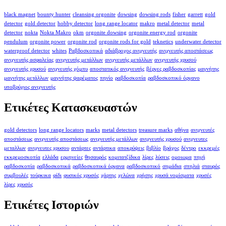
black magnet
bounty hunter
cleansing orgonite
dowsing
dowsing rods
fisher
garrett
gold
detector
gold detector
hobby detector
long range locator
makro
metal detector
metal
detector
nokta
Nokta Makro
okm
orgonite dowsing
orgonite energy rod
orgonite
pendulum
orgonite power
orgonite rod
orgonite rods for gold
teknetics
underwater detector
waterproof detector
whites
Ραβδοσκοπικά
αδιάβροχος ανιχνευτής
ανιχνευτής αποστάσεως
ανιχνευτής ασφαλείας
ανιχνευτής μετάλλων
ανιχνευτής μετάλλων
ανιχνευτής χρυσού
ανιχνευτής χρυσού
ανιχνευτής χόμπυ
αποστατικός ανιχνευτής
βέργες ραβδοσκοπίας
μαγνήτης
μαγνήτης μετάλλων
μαγνήτης ψαρέματος
πηνίο
ραβδοσκοπία
ραβδοσκοπικό όργανο
υποβρύχιος ανιχνευτής
Ετικέτες Κατασκευαστών
gold detectors
long range locators
marks
metal detectors
treasure marks
αθήνα
ανιχνευτές
αποστάσεως
ανιχνευτής αποστάσεως
ανιχνευτής μετάλλων
ανιχνευτής χρυσού
ανιχνευτες
μεταλλων
ανιχνευτες χρυσου
αντάρτες
αντάρτικα
αποκρύψεις
βιβλίο
βράχος
δέντρο
εκκρεμές
εκκρεμοσκοπία
ελλάδα
ερμηνείες
θησαυρός
κομιτατζίδικα
λίρες
λύσεις
ομοιωμα
πηγή
ραβδοσκοπία
ραβδοσκοπικά
ραβδοσκοπικά όργανα
ραβδοσκοπικό
σημάδια
σπηλιά
σταυρός
συμβουλές
τούρκικα
φίδι
φυσικός χρυσός
χάρτης
χελώνα
χρήσης
χρυσά νομίσματα
χρυσές
λίρες
χρυσός
Ετικέτες Ιστοριών