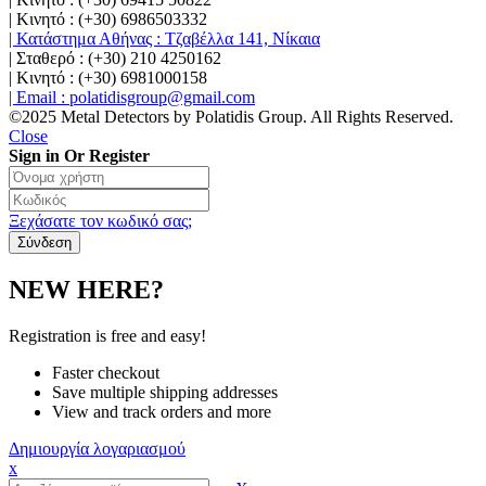
| Κινητό : (+30) 6986503332
| Κατάστημα Αθήνας : Τζαβέλλα 141, Νίκαια
| Σταθερό : (+30) 210 4250162
| Κινητό : (+30) 6981000158
| Email : polatidisgroup@gmail.com
©2025 Metal Detectors by Polatidis Group. All Rights Reserved.
Close
Sign in Or Register
Ξεχάσατε τον κωδικό σας;
NEW HERE?
Registration is free and easy!
Faster checkout
Save multiple shipping addresses
View and track orders and more
Δημιουργία λογαριασμού
x