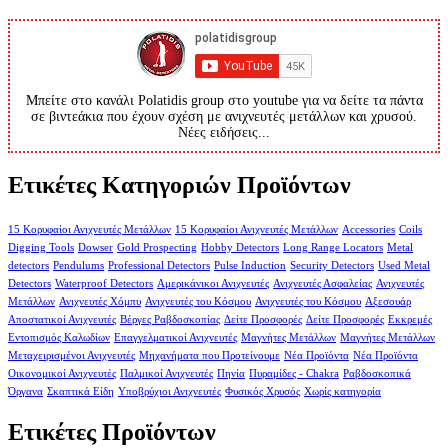
Μπείτε στο κανάλι Polatidis group στο youtube για να δείτε τα πάντα
σε βιντεάκια που έχουν σχέση με ανιχνευτές μετάλλων και χρυσού.
Νέες ειδήσεις...
Ετικέτες Κατηγοριών Προϊόντων
15 Κορυφαίοι Ανιχνευτές Μετάλλων
15 Κορυφαίοι Ανιχνευτές Μετάλλων
Accessories
Coils
Digging Tools
Dowser
Gold Prospecting
Hobby Detectors
Long Range Locators
Metal
detectors
Pendulums
Professional Detectors
Pulse Induction
Security Detectors
Used Metal
Detectors
Waterproof Detectors
Αμερικάνικοι Ανιχνευτές
Ανιχνευτές Ασφαλείας
Ανιχνευτές
Μετάλλων
Ανιχνευτές Χόμπυ
Ανιχνευτές του Κόσμου
Ανιχνευτές του Κόσμου
Αξεσουάρ
Αποστατικοί Ανιχνευτές
Βέργες Ραβδοσκοπίας
Δείτε Προσφορές
Δείτε Προσφορές
Εκκρεμές
Εντοπισμός Καλωδίων
Επαγγελματικοί Ανιχνευτές
Μαγνήτες Μετάλλων
Μαγνήτες Μετάλλων
Μεταχειρισμένοι Ανιχνευτές
Μηχανήματα που Προτείνουμε
Νέα Προϊόντα
Νέα Προϊόντα
Οικονομικοί Ανιχνευτές
Παλμικοί Ανιχνευτές
Πηνία
Πυραμίδες - Chakra
Ραβδοσκοπικά
Όργανα
Σκαπτικά Είδη
Υποβρύχιοι Ανιχνευτές
Φυσικός Χρυσός
Χωρίς κατηγορία
Ετικέτες Προϊόντων