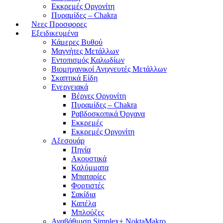
Εκκρεμές Οργονίτη
Πυραμίδες – Chakra
Νεες Προσφορες
Εξειδικευμένα
Κάμερες Βυθού
Μαγνήτες Μετάλλων
Εντοπισμός Καλωδίων
Βιομηχανικοί Ανιχνευτές Μετάλλων
Σκαπτικά Είδη
Ενεργειακά
Βέργες Οργονίτη
Πυραμίδες – Chakra
Ραβδοσκοπικά Όργανα
Εκκρεμές
Εκκρεμές Οργονίτη
Αξεσουάρ
Πηνία
Ακουστικά
Καλύμματα
Μπαταρίες
Φορτιστές
Σακίδια
Καπέλα
Μπλούζες
Αναβάθμιση Simplex+ NoktaMakro