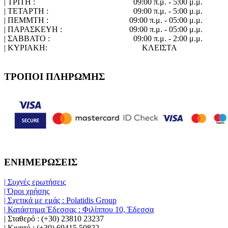
| ΤΡΙΤΗ :
09:00 π.μ. - 5:00 μ.μ.
| ΤΕΤΑΡΤΗ :
09:00 π.μ. - 5:00 μ.μ.
| ΠΕΜΜΤΗ :
09:00 π.μ. - 05:00 μ.μ.
| ΠΑΡΑΣΚΕΥΗ :
09:00 π.μ. - 05:00 μ.μ.
| ΣΑΒΒΑΤΟ :
09:00 π.μ. - 2:00 μ.μ.
| ΚΥΡΙΑΚΗ:
ΚΛΕΙΣΤΑ
ΤΡΟΠΟΙ ΠΛΗΡΩΜΗΣ
ΕΝΗΜΕΡΩΣΕΙΣ
| Συχνές ερωτήσεις
| Όροι χρήσης
| Σχετικά με εμάς : Polatidis Group
| Κατάστημα Έδεσσας : Φιλίππου 10, Έδεσσα
| Σταθερό : (+30) 23810 23237
| Κινητό : (+30) 69415 50822