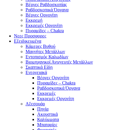
Βέργες Ραβδοσκοπίας
Ραβδοσκοπικά Όργανα
Βέργες Οργονίτη
Εκκρεμή
Εκκρεμές Οργονίτη
Πυραμίδες – Chakra
Νεες Προσφορες
Εξειδικευμένα
Κάμερες Βυθού
Μαγνήτες Μετάλλων
Εντοπισμός Καλωδίων
Βιομηχανικοί Ανιχνευτές Μετάλλων
Σκαπτικά Είδη
Ενεργειακά
Βέργες Οργονίτη
Πυραμίδες – Chakra
Ραβδοσκοπικά Όργανα
Εκκρεμές
Εκκρεμές Οργονίτη
Αξεσουάρ
Πηνία
Ακουστικά
Καλύμματα
Μπαταρίες
Φορτιστές