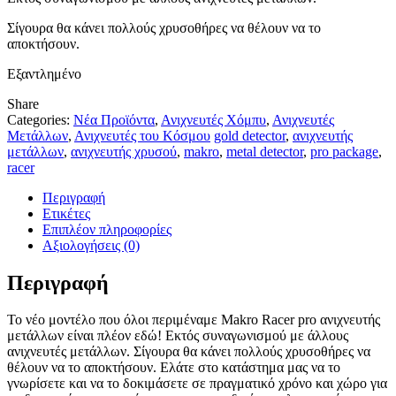
Σίγουρα θα κάνει πολλούς χρυσοθήρες να θέλουν να το
αποκτήσουν.
Εξαντλημένο
Share
Categories:
Νέα Προϊόντα
,
Ανιχνευτές Χόμπυ
,
Ανιχνευτές
Μετάλλων
,
Ανιχνευτές του Κόσμου
gold detector
,
ανιχνευτής
μετάλλων
,
ανιχνευτής χρυσού
,
makro
,
metal detector
,
pro package
,
racer
Περιγραφή
Ετικέτες
Επιπλέον πληροφορίες
Αξιολογήσεις (0)
Περιγραφή
Το νέο μοντέλο που όλοι περιμέναμε Makro Racer pro ανιχνευτής
μετάλλων είναι πλέον εδώ! Εκτός συναγωνισμού με άλλους
ανιχνευτές μετάλλων. Σίγουρα θα κάνει πολλούς χρυσοθήρες να
θέλουν να το αποκτήσουν. Ελάτε στο κατάστημα μας να το
γνωρίσετε και να το δοκιμάσετε σε πραγματικό χρόνο και χώρο για