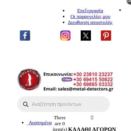
Επεξεργασία
Οι παραγγελίες μου
Διευθυνση αποστολής
Η ΜΕΓΑΛΥΤΕΡΗ
ΓΚΑΜΑ ΑΝΙΧΝΕΥΤΩΝ ΜΕΤΑΛΛΩΝ
Products
search
There
Αγαπημένα
are
0
ΚΑΛΑΘΙ ΑΓΟΡΩΝ
item(s)