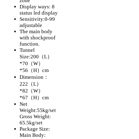
zone
Display ways: 8
status led display
Sensitivity:0-99
adjustable
The main body
with shockproof
function.
Tunnel
Size:200（L）
*70（W）
*56（H）cm
Dimension：
222（L）
*82（W）
*67（H）cm
Net
Weight:55kg/set
Gross Weight:
65.5kg/set
Package Size:
Main Body: