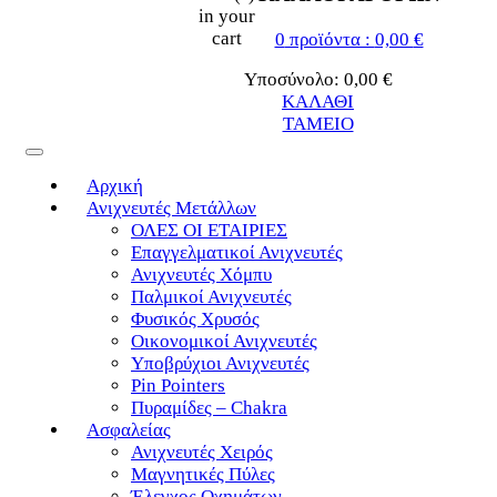
in your
cart
0
προϊόντα :
0,00
€
Υποσύνολο:
0,00
€
ΚΑΛΑΘΙ
ΤΑΜΕΙΟ
Toggle
navigation
Αρχική
Ανιχνευτές Μετάλλων
ΟΛΕΣ ΟΙ ΕΤΑΙΡΙΕΣ
Επαγγελματικοί Ανιχνευτές
Ανιχνευτές Χόμπυ
Παλμικοί Ανιχνευτές
Φυσικός Χρυσός
Οικονομικοί Ανιχνευτές
Υποβρύχιοι Ανιχνευτές
Pin Pointers
Πυραμίδες – Chakra
Ασφαλείας
Ανιχνευτές Χειρός
Μαγνητικές Πύλες
Έλεγχος Οχημάτων