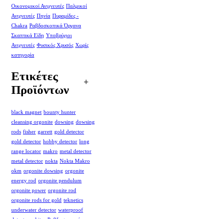
Οικονομικοί Ανιχνευτές
Παλμικοί
Ανιχνευτές
Πηνία
Πυραμίδες -
Chakra
Ραβδοσκοπικά Όργανα
Σκαπτικά Είδη
Υποβρύχιοι
Ανιχνευτές
Φυσικός Χρυσός
Χωρίς
κατηγορία
Ετικέτες
Προϊόντων
black magnet
bounty hunter
cleansing orgonite
dowsing
dowsing
rods
fisher
garrett
gold detector
gold detector
hobby detector
long
range locator
makro
metal detector
metal detector
nokta
Nokta Makro
okm
orgonite dowsing
orgonite
energy rod
orgonite pendulum
orgonite power
orgonite rod
orgonite rods for gold
teknetics
underwater detector
waterproof