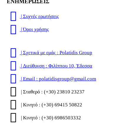
ΕΝΗΜΕΡΩΣΕΙΣ
| Συχνές ερωτήσεις
| Όροι χρήσης
| Σχετικά με εμάς : Polatidis Group
| Διεύθυνση : Φιλίππου 10, Έδεσσα
| Email : polatidisgroup@gmail.com
| Σταθερό : (+30) 23810 23237
| Κινητό : (+30) 69415 50822
| Κινητό : (+30) 6986503332