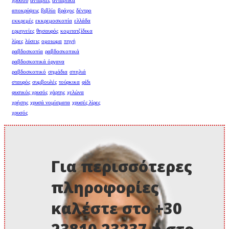
χρυσου
αντάρτες
αντάρτικα
αποκρύψεις
βιβλίο
βράχος
δέντρο
εκκρεμές
εκκρεμοσκοπία
ελλάδα
ερμηνείες
θησαυρός
κομιτατζίδικα
λίρες
λύσεις
ομοιωμα
πηγή
ραβδοσκοπία
ραβδοσκοπικά
ραβδοσκοπικά όργανα
ραβδοσκοπικό
σημάδια
σπηλιά
σταυρός
συμβουλές
τούρκικα
φίδι
φυσικός χρυσός
χάρτης
χελώνα
χρήσης
χρυσά νομίσματα
χρυσές λίρες
χρυσός
Για περισσότερες
πληροφορίες
καλέστε στο +30