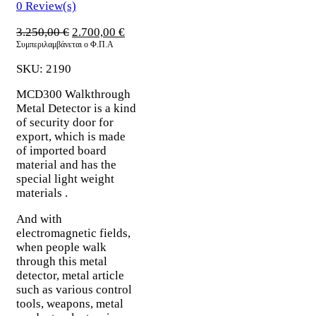
0
Review(s)
Original
Η
3.250,00
€
2.700,00
€
price
τρέχουσα
Συμπεριλαμβάνεται ο Φ.Π.Α
was:
τιμή
SKU:
2190
3.250,00 €.
είναι:
2.700,00 €.
MCD300 Walkthrough
Metal Detector is a kind
of security door for
export, which is made
of imported board
material and has the
special light weight
materials .
And with
electromagnetic fields,
when people walk
through this metal
detector, metal article
such as various control
tools, weapons, metal