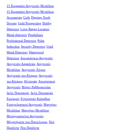
15 Κορυφαίοι Ανιχνευτές Μετάλλων
15 Κορυφαίοι Ανιχνευτές Μετάλλων
Accessories
Coils
Digging Tools
Dowser
Gold Prospecting
Hobby
Detectors
Long Range Locators
Metal detectors
Pendulums
Professional Detectors
Pulse
Induction
Security Detectors
Used
Metal Detectors
Waterproof
Detectors
Αμερικάνικοι Ανιχνευτές
Ανιχνευτές Ασφαλείας
Ανιχνευτές
Μετάλλων
Ανιχνευτές Χόμπυ
Ανιχνευτές του Κόσμου
Ανιχνευτές
του Κόσμου
Αξεσουάρ
Αποστατικοί
Ανιχνευτές
Βέργες Ραβδοσκοπίας
Δείτε Προσφορές
Δείτε Προσφορές
Εκκρεμές
Εντοπισμός Καλωδίων
Επαγγελματικοί Ανιχνευτές
Μαγνήτες
Μετάλλων
Μαγνήτες Μετάλλων
Μεταχειρισμένοι Ανιχνευτές
Μηχανήματα που Προτείνουμε
Νέα
Προϊόντα
Νέα Προϊόντα