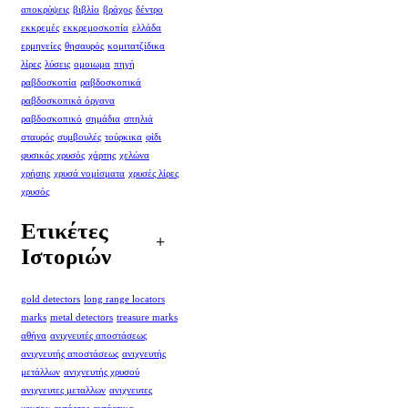
αποκρύψεις
βιβλίο
βράχος
δέντρο
εκκρεμές
εκκρεμοσκοπία
ελλάδα
ερμηνείες
θησαυρός
κομιτατζίδικα
λίρες
λύσεις
ομοιωμα
πηγή
ραβδοσκοπία
ραβδοσκοπικά
ραβδοσκοπικά όργανα
ραβδοσκοπικό
σημάδια
σπηλιά
σταυρός
συμβουλές
τούρκικα
φίδι
φυσικός χρυσός
χάρτης
χελώνα
χρήσης
χρυσά νομίσματα
χρυσές λίρες
χρυσός
Ετικέτες
Ιστοριών
gold detectors
long range locators
marks
metal detectors
treasure marks
αθήνα
ανιχνευτές αποστάσεως
ανιχνευτής αποστάσεως
ανιχνευτής
μετάλλων
ανιχνευτής χρυσού
ανιχνευτες μεταλλων
ανιχνευτες