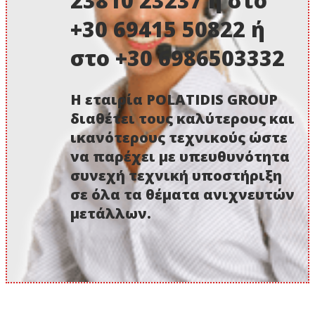
23810 23237 ή στο
+30 69415 50822 ή
στο +30 6986503332
Η εταιρία POLATIDIS GROUP
διαθέτει τους καλύτερους και
ικανότερους τεχνικούς ώστε
να παρέχει με υπευθυνότητα
συνεχή τεχνική υποστήριξη
σε όλα τα θέματα ανιχνευτών
μετάλλων.