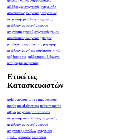
detector
whites
Ραβδοσκοπικά
αδιάβροχος ανιχνευτής
ανιχνευτής
αποστάσεως
ανιχνευτής ασφαλείας
ανιχνευτής μετάλλων
ανιχνευτής
μετάλλων
ανιχνευτής χρυσού
ανιχνευτής χρυσού
ανιχνευτής χόμπυ
αποστατικός ανιχνευτής
βέργες
ραβδοσκοπίας
μαγνήτης
μαγνήτης
μετάλλων
μαγνήτης ψαρέματος
πηνίο
ραβδοσκοπία
ραβδοσκοπικό όργανο
υποβρύχιος ανιχνευτής
Ετικέτες
Κατασκευαστών
gold detectors
long range locators
marks
metal detectors
treasure marks
αθήνα
ανιχνευτές αποστάσεως
ανιχνευτής αποστάσεως
ανιχνευτής
μετάλλων
ανιχνευτής χρυσού
ανιχνευτες μεταλλων
ανιχνευτες
χρυσου
αντάρτες
αντάρτικα