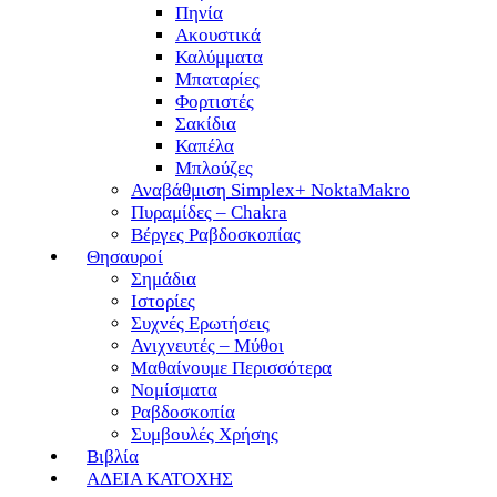
Πηνία
Ακουστικά
Καλύμματα
Μπαταρίες
Φορτιστές
Σακίδια
Καπέλα
Μπλούζες
Αναβάθμιση Simplex+ NoktaMakro
Πυραμίδες – Chakra
Βέργες Ραβδοσκοπίας
Θησαυροί
Σημάδια
Ιστορίες
Συχνές Ερωτήσεις
Ανιχνευτές – Μύθοι
Μαθαίνουμε Περισσότερα
Νομίσματα
Ραβδοσκοπία
Συμβουλές Χρήσης
Βιβλία
ΑΔΕΙΑ ΚΑΤΟΧΗΣ