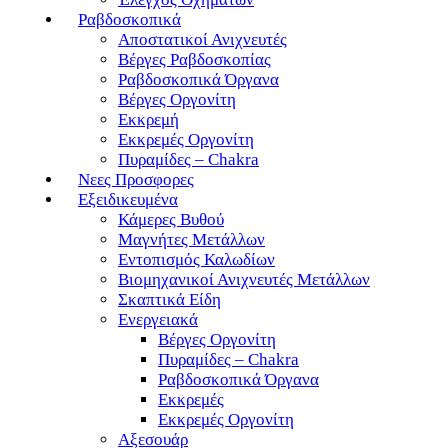
Ραβδοσκοπικά
Αποστατικοί Ανιχνευτές
Βέργες Ραβδοσκοπίας
Ραβδοσκοπικά Όργανα
Βέργες Οργονίτη
Εκκρεμή
Εκκρεμές Οργονίτη
Πυραμίδες – Chakra
Νεες Προσφορες
Εξειδικευμένα
Κάμερες Βυθού
Μαγνήτες Μετάλλων
Εντοπισμός Καλωδίων
Βιομηχανικοί Ανιχνευτές Μετάλλων
Σκαπτικά Είδη
Ενεργειακά
Βέργες Οργονίτη
Πυραμίδες – Chakra
Ραβδοσκοπικά Όργανα
Εκκρεμές
Εκκρεμές Οργονίτη
Αξεσουάρ