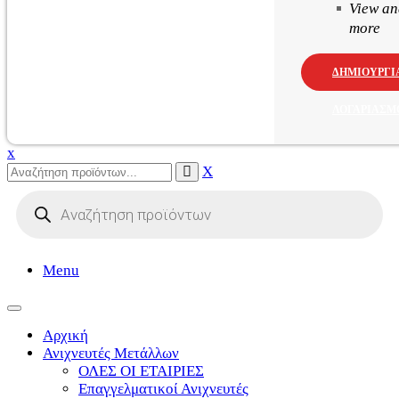
View an
more
ΔΗΜΙΟΥΡΓΊ
ΛΟΓΑΡΙΑΣΜ
x
X
Products
search
Menu
Toggle
navigation
Αρχική
Ανιχνευτές Μετάλλων
ΟΛΕΣ ΟΙ ΕΤΑΙΡΙΕΣ
Επαγγελματικοί Ανιχνευτές