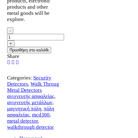
products, electronic
products and other
metal goods will be
explore.
MCD300
WALKTHROUGH
METAL
DETECTOR
Προσθήκη στο καλάθι
ποσότητα
Share
Categories:
Security
Detectors
,
Walk Throug
Metal Detectors
ανιχνευτής ασφαλείας
,
ανιχνευτής μετάλλων
,
μαγνητική πύλη
,
πύλη
ασφαλείας
,
mcd300
,
metal detector
,
walkthrough detector