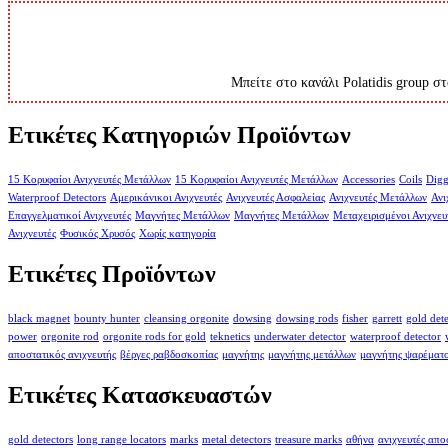
Μπείτε στο κανάλι Polatidis group στ
Ετικέτες Κατηγοριών Προϊόντων
15 Κορυφαίοι Ανιχνευτές Μετάλλων
15 Κορυφαίοι Ανιχνευτές Μετάλλων
Accessories
Coils
Digg
Waterproof Detectors
Αμερικάνικοι Ανιχνευτές
Ανιχνευτές Ασφαλείας
Ανιχνευτές Μετάλλων
Ανι
Επαγγελματικοί Ανιχνευτές
Μαγνήτες Μετάλλων
Μαγνήτες Μετάλλων
Μεταχειρισμένοι Ανιχνευ
Ανιχνευτές
Φυσικός Χρυσός
Χωρίς κατηγορία
Ετικέτες Προϊόντων
black magnet
bounty hunter
cleansing orgonite
dowsing
dowsing rods
fisher
garrett
gold det
power
orgonite rod
orgonite rods for gold
teknetics
underwater detector
waterproof detector
αποστατικός ανιχνευτής
βέργες ραβδοσκοπίας
μαγνήτης
μαγνήτης μετάλλων
μαγνήτης ψαρέματ
Ετικέτες Κατασκευαστών
gold detectors
long range locators
marks
metal detectors
treasure marks
αθήνα
ανιχνευτές απ