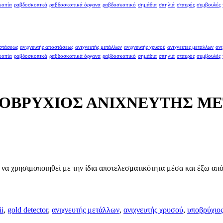
κοπία
ραβδοσκοπικά
ραβδοσκοπικά όργανα
ραβδοσκοπικό
σημάδια
σπηλιά
σταυρός
συμβουλές
οστάσεως
ανιχνευτής αποστάσεως
ανιχνευτής μετάλλων
ανιχνευτής χρυσού
ανιχνευτες μεταλλων
ανι
κοπία
ραβδοσκοπικά
ραβδοσκοπικά όργανα
ραβδοσκοπικό
σημάδια
σπηλιά
σταυρός
συμβουλές
ΥΠΟΒΡΥΧΙΟΣ ΑΝΙΧΝΕΥΤΗΣ Μ
α χρησιμοποιηθεί με την ίδια αποτελεσματικότητα μέσα και έξω από
ii
,
gold detector
,
ανιχνευτής μετάλλων
,
ανιχνευτής χρυσού
,
υποβρύχιος