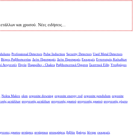
μετάλλων και χρυσού. Νέες ειδήσεις...
dulums
Professional Detectors
Pulse Induction
Security Detectors
Used Metal Detectors
Βέργες Ραβδοσκοπίας
Δείτε Προσφορές
Δείτε Προσφορές
Εκκρεμές
Εντοπισμός Καλωδίων
ί Ανιχνευτές
Πηνία
Πυραμίδες - Chakra
Ραβδοσκοπικά Όργανα
Σκαπτικά Είδη
Υποβρύχιοι
a
Nokta Makro
okm
orgonite dowsing
orgonite energy rod
orgonite pendulum
orgonite
ευτής μετάλλων
ανιχνευτής μετάλλων
ανιχνευτής χρυσού
ανιχνευτής χρυσού
ανιχνευτής χόμπυ
χνευτες χρυσου
αντάρτες
αντάρτικα
αποκρύψεις
βιβλίο
βράχος
δέντρο
εκκρεμές