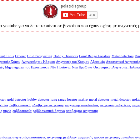
ο youtube για να δείτε τα πάντα σε βιντεάκια που έχουν σχέση με ανιχνευτές 
ing Tools
Dowser
Gold Prospecting
Hobby Detectors
Long Range Locators
Metal detectors
Pen
χνευτές Χόμπυ
Ανιχνευτές του Κόσμου
Ανιχνευτές του Κόσμου
Αξεσουάρ
Αποστατικοί Ανιχνευτές
τές
Μηχανήματα που Προτείνουμε
Νέα Προϊόντα
Νέα Προϊόντα
Οικονομικοί Ανιχνευτές
Παλμικο
ector
gold detector
hobby detector
long range locator
makro
metal detector
metal detector
nokt
whites
Ραβδοσκοπικά
αδιάβροχος ανιχνευτής
ανιχνευτής αποστάσεως
ανιχνευτής ασφαλείας
ανιχν
ος
πηνίο
ραβδοσκοπία
ραβδοσκοπικό όργανο
υποβρύχιος ανιχνευτής
οστάσεως
ανιχνευτής αποστάσεως
ανιχνευτής μετάλλων
ανιχνευτής χρυσού
ανιχνευτες μεταλλων
ανι