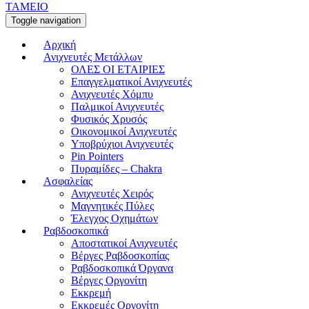
ΤΑΜΕΙΟ
Toggle navigation
Αρχική
Ανιχνευτές Μετάλλων
ΟΛΕΣ ΟΙ ΕΤΑΙΡΙΕΣ
Επαγγελματικοί Ανιχνευτές
Ανιχνευτές Χόμπυ
Παλμικοί Ανιχνευτές
Φυσικός Χρυσός
Οικονομικοί Ανιχνευτές
Υποβρύχιοι Ανιχνευτές
Pin Pointers
Πυραμίδες – Chakra
Ασφαλείας
Ανιχνευτές Χειρός
Μαγνητικές Πύλες
Έλεγχος Οχημάτων
Ραβδοσκοπικά
Αποστατικοί Ανιχνευτές
Βέργες Ραβδοσκοπίας
Ραβδοσκοπικά Όργανα
Βέργες Οργονίτη
Εκκρεμή
Εκκρεμές Οργονίτη