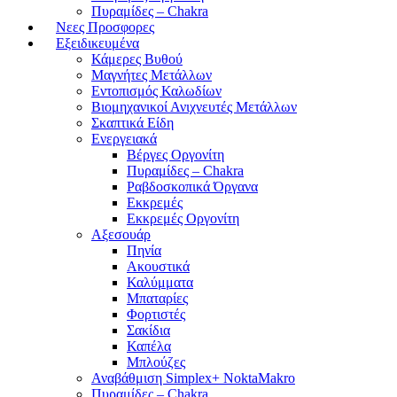
Πυραμίδες – Chakra
Νεες Προσφορες
Εξειδικευμένα
Κάμερες Βυθού
Μαγνήτες Μετάλλων
Εντοπισμός Καλωδίων
Βιομηχανικοί Ανιχνευτές Μετάλλων
Σκαπτικά Είδη
Ενεργειακά
Βέργες Οργονίτη
Πυραμίδες – Chakra
Ραβδοσκοπικά Όργανα
Εκκρεμές
Εκκρεμές Οργονίτη
Αξεσουάρ
Πηνία
Ακουστικά
Καλύμματα
Μπαταρίες
Φορτιστές
Σακίδια
Καπέλα
Μπλούζες
Αναβάθμιση Simplex+ NoktaMakro
Πυραμίδες – Chakra