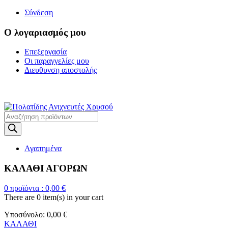
Σύνδεση
Ο λογαριασμός μου
Επεξεργασία
Οι παραγγελίες μου
Διευθυνση αποστολής
Η ΜΕΓΑΛΥΤΕΡΗ ΓΚΑΜΑ Α
Products
search
Αγαπημένα
ΚΑΛΑΘΙ ΑΓΟΡΩΝ
0
προϊόντα :
0,00
€
There are
0 item(s)
in your cart
Υποσύνολο:
0,00
€
ΚΑΛΑΘΙ