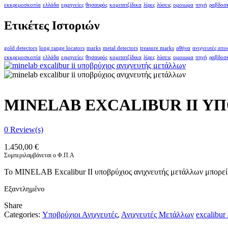
εκκρεμοσκοπία
ελλάδα
ερμηνείες
θησαυρός
κομιτατζίδικα
λίρες
λύσεις
ομοιωμα
πηγή
ραβδοσ
Ετικέτες Ιστοριών
gold detectors
long range locators
marks
metal detectors
treasure marks
αθήνα
ανιχνευτές απ
εκκρεμοσκοπία
ελλάδα
ερμηνείες
θησαυρός
κομιτατζίδικα
λίρες
λύσεις
ομοιωμα
πηγή
ραβδοσ
MINELAB EXCALIBUR II 
0
Review(s)
1.450,00
€
Συμπεριλαμβάνεται ο Φ.Π.Α
Το MINELAB Excalibur II υποβρύχιος ανιχνευτής μετάλλων μπορεί ν
Εξαντλημένο
Share
Categories:
Υποβρύχιοι Ανιχνευτές
,
Ανιχνευτές Μετάλλων
excalibur 