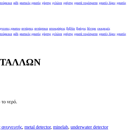
τούρκικα
φίδι
φυσικός χρυσός
χάρτης
χελώνα
χρήσης
χρυσά νομίσματα
χρυσές λίρες
χρυσός
χνευτες χρυσου
αντάρτες
αντάρτικα
αποκρύψεις
βιβλίο
βράχος
δέντρο
εκκρεμές
τούρκικα
φίδι
φυσικός χρυσός
χάρτης
χελώνα
χρήσης
χρυσά νομίσματα
χρυσές λίρες
χρυσός
ΕΤΑΛΛΩΝ
 το νερό.
 ανιχνευτής
,
metal detector
,
minelab
,
underwater detector