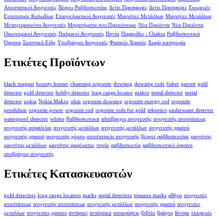
Αποστατικοί Ανιχνευτές
Βέργες Ραβδοσκοπίας
Δείτε Προσφορές
Δείτε Προσφορές
Εκκρεμές
Εντοπισμός Καλωδίων
Επαγγελματικοί Ανιχνευτές
Μαγνήτες Μετάλλων
Μαγνήτες Μετάλλων
Μεταχειρισμένοι Ανιχνευτές
Μηχανήματα που Προτείνουμε
Νέα Προϊόντα
Νέα Προϊόντα
Οικονομικοί Ανιχνευτές
Παλμικοί Ανιχνευτές
Πηνία
Πυραμίδες - Chakra
Ραβδοσκοπικά
Όργανα
Σκαπτικά Είδη
Υποβρύχιοι Ανιχνευτές
Φυσικός Χρυσός
Χωρίς κατηγορία
Ετικέτες Προϊόντων
black magnet
bounty hunter
cleansing orgonite
dowsing
dowsing rods
fisher
garrett
gold
detector
gold detector
hobby detector
long range locator
makro
metal detector
metal
detector
nokta
Nokta Makro
okm
orgonite dowsing
orgonite energy rod
orgonite
pendulum
orgonite power
orgonite rod
orgonite rods for gold
teknetics
underwater detector
waterproof detector
whites
Ραβδοσκοπικά
αδιάβροχος ανιχνευτής
ανιχνευτής αποστάσεως
ανιχνευτής ασφαλείας
ανιχνευτής μετάλλων
ανιχνευτής μετάλλων
ανιχνευτής χρυσού
ανιχνευτής χρυσού
ανιχνευτής χόμπυ
αποστατικός ανιχνευτής
βέργες ραβδοσκοπίας
μαγνήτης
μαγνήτης μετάλλων
μαγνήτης ψαρέματος
πηνίο
ραβδοσκοπία
ραβδοσκοπικό όργανο
υποβρύχιος ανιχνευτής
Ετικέτες Κατασκευαστών
gold detectors
long range locators
marks
metal detectors
treasure marks
αθήνα
ανιχνευτές
αποστάσεως
ανιχνευτής αποστάσεως
ανιχνευτής μετάλλων
ανιχνευτής χρυσού
ανιχνευτες
μεταλλων
ανιχνευτες χρυσου
αντάρτες
αντάρτικα
αποκρύψεις
βιβλίο
βράχος
δέντρο
εκκρεμές