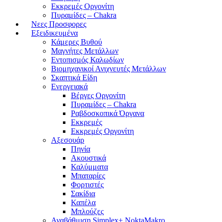
Εκκρεμές Οργονίτη
Πυραμίδες – Chakra
Νεες Προσφορες
Εξειδικευμένα
Κάμερες Βυθού
Μαγνήτες Μετάλλων
Εντοπισμός Καλωδίων
Βιομηχανικοί Ανιχνευτές Μετάλλων
Σκαπτικά Είδη
Ενεργειακά
Βέργες Οργονίτη
Πυραμίδες – Chakra
Ραβδοσκοπικά Όργανα
Εκκρεμές
Εκκρεμές Οργονίτη
Αξεσουάρ
Πηνία
Ακουστικά
Καλύμματα
Μπαταρίες
Φορτιστές
Σακίδια
Καπέλα
Μπλούζες
Αναβάθμιση Simplex+ NoktaMakro