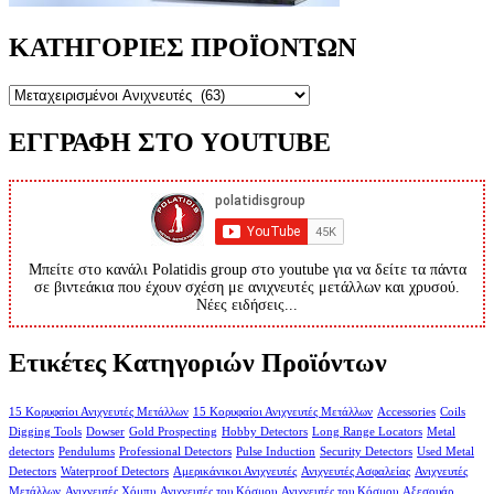
ΚΑΤΗΓΟΡΙΕΣ ΠΡΟΪΟΝΤΩΝ
ΕΓΓΡΑΦΗ ΣΤΟ YOUTUBE
Μπείτε στο κανάλι Polatidis group στο youtube για να δείτε τα πάντα
σε βιντεάκια που έχουν σχέση με ανιχνευτές μετάλλων και χρυσού.
Νέες ειδήσεις...
Ετικέτες Κατηγοριών Προϊόντων
15 Κορυφαίοι Ανιχνευτές Μετάλλων
15 Κορυφαίοι Ανιχνευτές Μετάλλων
Accessories
Coils
Digging Tools
Dowser
Gold Prospecting
Hobby Detectors
Long Range Locators
Metal
detectors
Pendulums
Professional Detectors
Pulse Induction
Security Detectors
Used Metal
Detectors
Waterproof Detectors
Αμερικάνικοι Ανιχνευτές
Ανιχνευτές Ασφαλείας
Ανιχνευτές
Μετάλλων
Ανιχνευτές Χόμπυ
Ανιχνευτές του Κόσμου
Ανιχνευτές του Κόσμου
Αξεσουάρ