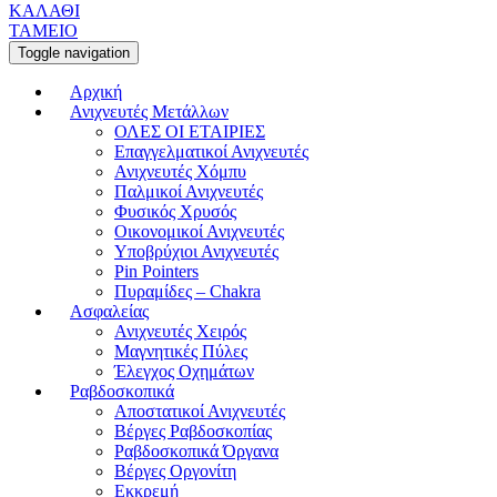
ΚΑΛΑΘΙ
ΤΑΜΕΙΟ
Toggle navigation
Αρχική
Ανιχνευτές Μετάλλων
ΟΛΕΣ ΟΙ ΕΤΑΙΡΙΕΣ
Επαγγελματικοί Ανιχνευτές
Ανιχνευτές Χόμπυ
Παλμικοί Ανιχνευτές
Φυσικός Χρυσός
Οικονομικοί Ανιχνευτές
Υποβρύχιοι Ανιχνευτές
Pin Pointers
Πυραμίδες – Chakra
Ασφαλείας
Ανιχνευτές Χειρός
Μαγνητικές Πύλες
Έλεγχος Οχημάτων
Ραβδοσκοπικά
Αποστατικοί Ανιχνευτές
Βέργες Ραβδοσκοπίας
Ραβδοσκοπικά Όργανα
Βέργες Οργονίτη
Εκκρεμή