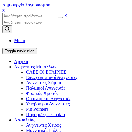
Δημιουργία λογαριασμού
x
X
Products
search
Menu
Toggle navigation
Αρχική
Ανιχνευτές Μετάλλων
ΟΛΕΣ ΟΙ ΕΤΑΙΡΙΕΣ
Επαγγελματικοί Ανιχνευτές
Ανιχνευτές Χόμπυ
Παλμικοί Ανιχνευτές
Φυσικός Χρυσός
Οικονομικοί Ανιχνευτές
Υποβρύχιοι Ανιχνευτές
Pin Pointers
Πυραμίδες – Chakra
Ασφαλείας
Ανιχνευτές Χειρός
Μαγνητικές Πύλες