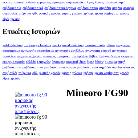
εκκρεμοσκοπία
ελλάδα
ερμηνείες
θησαυρός
κομιτατζίδικα
λίρες
λύσεις
ομοιωμα
πηγή
ραβδοσκοπία
ραβδοσκοπικά
ραβδοσκοπικά όργανα
ραβδοσκοπικό
σημάδια
σπηλιά
σταυρός
συμβουλές
τούρκικα
φίδι
φυσικός χρυσός
χάρτης
χελώνα
χρήσης
χρυσά νομίσματα
χρυσές
λίρες
χρυσός
Ετικέτες Ιστοριών
gold detectors
long range locators
marks
metal detectors
treasure marks
αθήνα
ανιχνευτές
αποστάσεως
ανιχνευτής αποστάσεως
ανιχνευτής μετάλλων
ανιχνευτής χρυσού
ανιχνευτες
μεταλλων
ανιχνευτες χρυσου
αντάρτες
αντάρτικα
αποκρύψεις
βιβλίο
βράχος
δέντρο
εκκρεμές
εκκρεμοσκοπία
ελλάδα
ερμηνείες
θησαυρός
κομιτατζίδικα
λίρες
λύσεις
ομοιωμα
πηγή
ραβδοσκοπία
ραβδοσκοπικά
ραβδοσκοπικά όργανα
ραβδοσκοπικό
σημάδια
σπηλιά
σταυρός
συμβουλές
τούρκικα
φίδι
φυσικός χρυσός
χάρτης
χελώνα
χρήσης
χρυσά νομίσματα
χρυσές
λίρες
χρυσός
Mineoro FG90