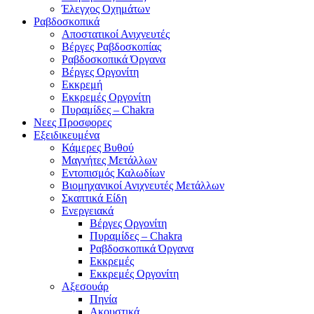
Έλεγχος Οχημάτων
Ραβδοσκοπικά
Αποστατικοί Ανιχνευτές
Βέργες Ραβδοσκοπίας
Ραβδοσκοπικά Όργανα
Βέργες Οργονίτη
Εκκρεμή
Εκκρεμές Οργονίτη
Πυραμίδες – Chakra
Νεες Προσφορες
Εξειδικευμένα
Κάμερες Βυθού
Μαγνήτες Μετάλλων
Εντοπισμός Καλωδίων
Βιομηχανικοί Ανιχνευτές Μετάλλων
Σκαπτικά Είδη
Ενεργειακά
Βέργες Οργονίτη
Πυραμίδες – Chakra
Ραβδοσκοπικά Όργανα
Εκκρεμές
Εκκρεμές Οργονίτη
Αξεσουάρ
Πηνία
Ακουστικά