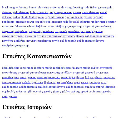
black magnet
bounty hunter
cleansing orgonite
dowsing
dowsing rods
fisher
garrett
gold
detector
gold detector
hobby detector
long range locator
makro
metal detector
metal
detector
nokta
Nokta Makro
okm
orgonite dowsing
orgonite energy rod
orgonite
pendulum
orgonite power
orgonite rod
orgonite rods for gold
teknetics
underwater detector
waterproof detector
whites
Ραβδοσκοπικά
αδιάβροχος ανιχνευτής
ανιχνευτής αποστάσεως
ανιχνευτής ασφαλείας
ανιχνευτής μετάλλων
ανιχνευτής μετάλλων
ανιχνευτής χρυσού
ανιχνευτής χρυσού
ανιχνευτής χόμπυ
αποστατικός ανιχνευτής
βέργες ραβδοσκοπίας
μαγνήτης
μαγνήτης μετάλλων
μαγνήτης ψαρέματος
πηνίο
ραβδοσκοπία
ραβδοσκοπικό όργανο
υποβρύχιος ανιχνευτής
Ετικέτες Κατασκευαστών
gold detectors
long range locators
marks
metal detectors
treasure marks
αθήνα
ανιχνευτές
αποστάσεως
ανιχνευτής αποστάσεως
ανιχνευτής μετάλλων
ανιχνευτής χρυσού
ανιχνευτες
μεταλλων
ανιχνευτες χρυσου
αντάρτες
αντάρτικα
αποκρύψεις
βιβλίο
βράχος
δέντρο
εκκρεμές
εκκρεμοσκοπία
ελλάδα
ερμηνείες
θησαυρός
κομιτατζίδικα
λίρες
λύσεις
ομοιωμα
πηγή
ραβδοσκοπία
ραβδοσκοπικά
ραβδοσκοπικά όργανα
ραβδοσκοπικό
σημάδια
σπηλιά
σταυρός
συμβουλές
τούρκικα
φίδι
φυσικός χρυσός
χάρτης
χελώνα
χρήσης
χρυσά νομίσματα
χρυσές
λίρες
χρυσός
Ετικέτες Ιστοριών