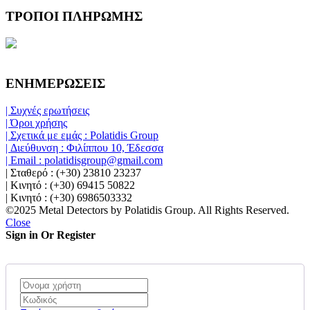
ΤΡΟΠΟΙ ΠΛΗΡΩΜΗΣ
ΕΝΗΜΕΡΩΣΕΙΣ
| Συχνές ερωτήσεις
| Όροι χρήσης
| Σχετικά με εμάς : Polatidis Group
| Διεύθυνση : Φιλίππου 10, Έδεσσα
| Email : polatidisgroup@gmail.com
| Σταθερό : (+30) 23810 23237
| Κινητό : (+30) 69415 50822
| Κινητό : (+30) 6986503332
©2025 Metal Detectors by Polatidis Group. All Rights Reserved.
Close
Sign in Or Register