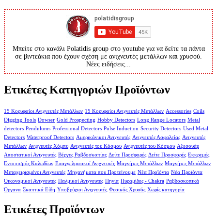
Μπείτε στο κανάλι Polatidis group στο youtube για να δείτε τα πάντα
σε βιντεάκια που έχουν σχέση με ανιχνευτές μετάλλων και χρυσού.
Νέες ειδήσεις...
Ετικέτες Κατηγοριών Προϊόντων
15 Κορυφαίοι Ανιχνευτές Μετάλλων
15 Κορυφαίοι Ανιχνευτές Μετάλλων
Accessories
Coils
Digging Tools
Dowser
Gold Prospecting
Hobby Detectors
Long Range Locators
Metal
detectors
Pendulums
Professional Detectors
Pulse Induction
Security Detectors
Used Metal
Detectors
Waterproof Detectors
Αμερικάνικοι Ανιχνευτές
Ανιχνευτές Ασφαλείας
Ανιχνευτές
Μετάλλων
Ανιχνευτές Χόμπυ
Ανιχνευτές του Κόσμου
Ανιχνευτές του Κόσμου
Αξεσουάρ
Αποστατικοί Ανιχνευτές
Βέργες Ραβδοσκοπίας
Δείτε Προσφορές
Δείτε Προσφορές
Εκκρεμές
Εντοπισμός Καλωδίων
Επαγγελματικοί Ανιχνευτές
Μαγνήτες Μετάλλων
Μαγνήτες Μετάλλων
Μεταχειρισμένοι Ανιχνευτές
Μηχανήματα που Προτείνουμε
Νέα Προϊόντα
Νέα Προϊόντα
Οικονομικοί Ανιχνευτές
Παλμικοί Ανιχνευτές
Πηνία
Πυραμίδες - Chakra
Ραβδοσκοπικά
Όργανα
Σκαπτικά Είδη
Υποβρύχιοι Ανιχνευτές
Φυσικός Χρυσός
Χωρίς κατηγορία
Ετικέτες Προϊόντων