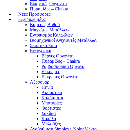
Εκκρεμές Οργονίτη
Πυραμίδες – Chakra
Νεες Προσφορες
Εξειδικευμένα
Κάμερες Βυθού
Μαγνήτες Μετάλλων
Εντοπισμός Καλωδίων
Βιομηχανικοί Ανιχνευτές Μετάλλων
Σκαπτικά Είδη
Ενεργειακά
Βέργες Οργονίτη
Πυραμίδες – Chakra
Ραβδοσκοπικά Όργανα
Εκκρεμές
Εκκρεμές Οργονίτη
Αξεσουάρ
Πηνία
Ακουστικά
Καλύμματα
Μπαταρίες
Φορτιστές
Σακίδια
Καπέλα
Μπλούζες
Αναβάθμιση Simplex+ NoktaMakro