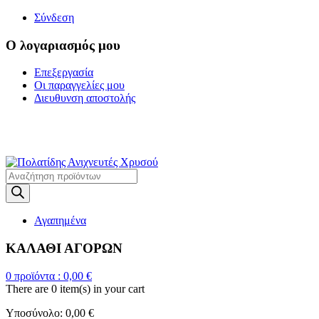
Σύνδεση
Ο λογαριασμός μου
Επεξεργασία
Οι παραγγελίες μου
Διευθυνση αποστολής
Η ΜΕΓΑΛΥΤΕΡΗ
ΓΚΑΜΑ ΑΝΙΧΝΕΥΤΩΝ ΜΕΤΑΛΛΩΝ
Products
search
Αγαπημένα
ΚΑΛΑΘΙ ΑΓΟΡΩΝ
0
προϊόντα :
0,00
€
There are
0 item(s)
in your cart
Υποσύνολο:
0,00
€