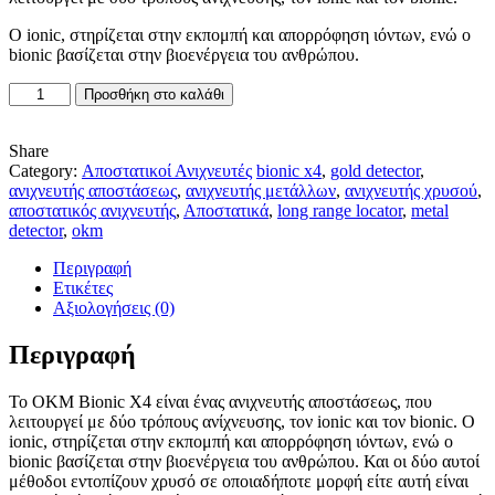
10.500,00 €.
Ο ionic, στηρίζεται στην εκπομπή και απορρόφηση ιόντων, ενώ ο
bionic βασίζεται στην βιοενέργεια του ανθρώπου.
OKM
Προσθήκη στο καλάθι
BIONIC
X4
ΑΝΙΧΝΕΥΤΗΣ
Share
ΑΠΟΣΤΑΣΕΩΣ
Category:
Αποστατικοί Ανιχνευτές
bionic x4
,
gold detector
,
ποσότητα
ανιχνευτής αποστάσεως
,
ανιχνευτής μετάλλων
,
ανιχνευτής χρυσού
,
αποστατικός ανιχνευτής
,
Αποστατικά
,
long range locator
,
metal
detector
,
okm
Περιγραφή
Ετικέτες
Αξιολογήσεις (0)
Περιγραφή
Το OKM Bionic X4 είναι ένας ανιχνευτής αποστάσεως, που
λειτουργεί με δύο τρόπους ανίχνευσης, τον ionic και τον bionic. Ο
ionic, στηρίζεται στην εκπομπή και απορρόφηση ιόντων, ενώ ο
bionic βασίζεται στην βιοενέργεια του ανθρώπου. Και οι δύο αυτοί
μέθοδοι εντοπίζουν χρυσό σε οποιαδήποτε μορφή είτε αυτή είναι