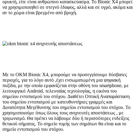
ορυκτή, είτε είναι ανθρώπινο κατασκεύασμα. Το Bionic X4 μπορεί
να χρησιμοποιηθεί σε στεγνό έδαφος, αλλά και σε υγρό, ακόμα και
αν το χώμα είναι βρεγμένο από βροχή.
Με το OKM Bionic X4, μπορούμε να προσεγγίσουμε δύσβατες
περιοχές, για το λόγο αυτό ,έχει ενσωματωμένη μια ψηφιακή
πυξίδα, με την οποία εμφανίζεται στην οθόνη του smartphone, με
λειτουργικό Android, τελευταίας τεχνολογίας, η εικόνα του
σημείου εντοπισμού του στόχου. Διαθέτει Οπτική Αναπαράσταση
του σημείου εντοπισμού με κατευθυντήριες γραμμές και
Δυνατότητα Μεγέθυνσης του σημείου εντοπισμού του στόχου. Το
χρησιμοποιούμε όπως όλους τους ανιχνευτές αποστάσεως , με
τριγωνισμό. Θα πρέπει να λάβουμε δύο ή περισσότερες ενδείξεις
θετικού σήματος. Το σημείο τομής των σημάτων θα είναι και το
σημείο εντοπισμού του στόχου.