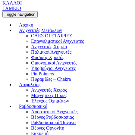
ΚΑΛΑΘΙ
ΤΑΜΕΙΟ
Toggle navigation
Αρχική
Ανιχνευτές Μετάλλων
ΟΛΕΣ ΟΙ ΕΤΑΙΡΙΕΣ
Επαγγελματικοί Ανιχνευτές
Ανιχνευτές Χόμπυ
Παλμικοί Ανιχνευτές
Φυσικός Χρυσός
Οικονομικοί Ανιχνευτές
Υποβρύχιοι Ανιχνευτές
Pin Pointers
Πυραμίδες – Chakra
Ασφαλείας
Ανιχνευτές Χειρός
Μαγνητικές Πύλες
Έλεγχος Οχημάτων
Ραβδοσκοπικά
Αποστατικοί Ανιχνευτές
Βέργες Ραβδοσκοπίας
Ραβδοσκοπικά Όργανα
Βέργες Οργονίτη
Εκκρεμή