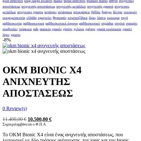
gold detectors
long range locators
marks
metal detectors
treasure marks
αθήνα
ανιχνευτές
αποστάσεως
ανιχνευτής αποστάσεως
ανιχνευτής μετάλλων
ανιχνευτής χρυσού
ανιχνευτες
μεταλλων
ανιχνευτες χρυσου
αντάρτες
αντάρτικα
αποκρύψεις
βιβλίο
βράχος
δέντρο
εκκρεμές
εκκρεμοσκοπία
ελλάδα
ερμηνείες
θησαυρός
κομιτατζίδικα
λίρες
λύσεις
ομοιωμα
πηγή
ραβδοσκοπία
ραβδοσκοπικά
ραβδοσκοπικά όργανα
ραβδοσκοπικό
σημάδια
σπηλιά
σταυρός
συμβουλές
τούρκικα
φίδι
φυσικός χρυσός
χάρτης
χελώνα
χρήσης
χρυσά νομίσματα
χρυσές
λίρες
χρυσός
-8%
OKM BIONIC X4
ΑΝΙΧΝΕΥΤΗΣ
ΑΠΟΣΤΑΣΕΩΣ
0
Review(s)
Original
Η
11.400,00
€
10.500,00
€
price
τρέχουσα
Συμπεριλαμβάνεται ο Φ.Π.Α
was:
τιμή
Το OKM Bionic X4 είναι ένας ανιχνευτής αποστάσεως, που
11.400,00 €.
είναι:
λειτουργεί με δύο τρόπους ανίχνευσης, τον ionic και τον bionic.