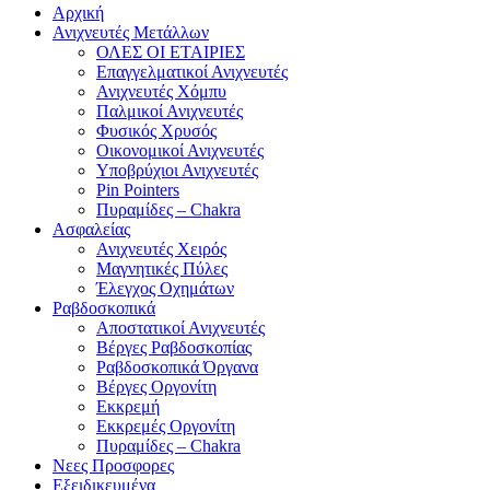
Αρχική
Ανιχνευτές Μετάλλων
ΟΛΕΣ ΟΙ ΕΤΑΙΡΙΕΣ
Επαγγελματικοί Ανιχνευτές
Ανιχνευτές Χόμπυ
Παλμικοί Ανιχνευτές
Φυσικός Χρυσός
Οικονομικοί Ανιχνευτές
Υποβρύχιοι Ανιχνευτές
Pin Pointers
Πυραμίδες – Chakra
Ασφαλείας
Ανιχνευτές Χειρός
Μαγνητικές Πύλες
Έλεγχος Οχημάτων
Ραβδοσκοπικά
Αποστατικοί Ανιχνευτές
Βέργες Ραβδοσκοπίας
Ραβδοσκοπικά Όργανα
Βέργες Οργονίτη
Εκκρεμή
Εκκρεμές Οργονίτη
Πυραμίδες – Chakra
Νεες Προσφορες
Εξειδικευμένα