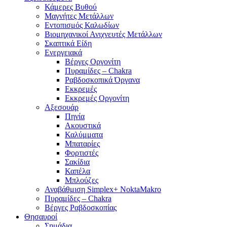
Κάμερες Βυθού
Μαγνήτες Μετάλλων
Εντοπισμός Καλωδίων
Βιομηχανικοί Ανιχνευτές Μετάλλων
Σκαπτικά Είδη
Ενεργειακά
Βέργες Οργονίτη
Πυραμίδες – Chakra
Ραβδοσκοπικά Όργανα
Εκκρεμές
Εκκρεμές Οργονίτη
Αξεσουάρ
Πηνία
Ακουστικά
Καλύμματα
Μπαταρίες
Φορτιστές
Σακίδια
Καπέλα
Μπλούζες
Αναβάθμιση Simplex+ NoktaMakro
Πυραμίδες – Chakra
Βέργες Ραβδοσκοπίας
Θησαυροί
Σημάδια