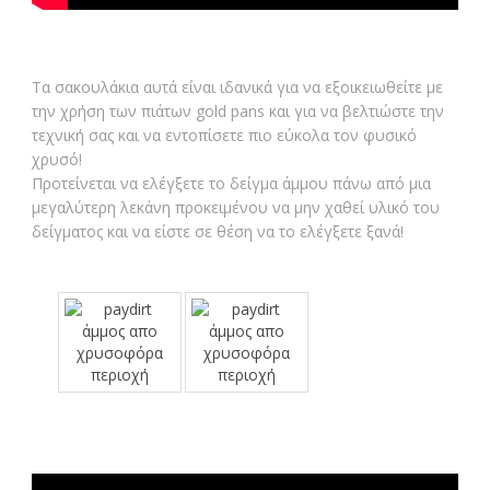
Τα σακουλάκια αυτά είναι ιδανικά για να εξοικειωθείτε με
την χρήση των πιάτων gold pans και για να βελτιώστε την
τεχνική σας και να εντοπίσετε πιο εύκολα τον φυσικό
χρυσό!
Προτείνεται να ελέγξετε το δείγμα άμμου πάνω από μια
μεγαλύτερη λεκάνη προκειμένου να μην χαθεί υλικό του
δείγματος και να είστε σε θέση να το ελέγξετε ξανά!