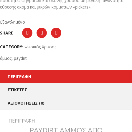
ποσότητες ψηγμάτων και σκόνης χρυσού με μεγάλη πιθανότητα
εύρεσης ακόμα και μικρών κομματιών «pickers».
Εξαντλημένο
SHARE
CATEGORY:
Φυσικός Χρυσός
άμμος
,
paydirt
ΠΕΡΙΓΡΑΦΉ
ΕΤΙΚΈΤΕΣ
ΑΞΙΟΛΟΓΉΣΕΙΣ (0)
ΠΕΡΙΓΡΑΦΉ
PAYDIRT ΑΜΜΟΣ ΑΠΟ