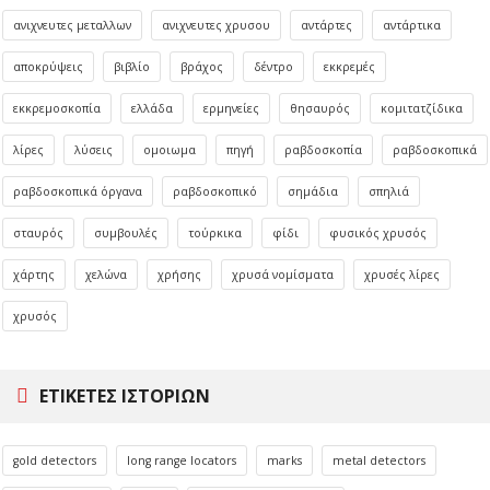
ανιχνευτες μεταλλων
ανιχνευτες χρυσου
αντάρτες
αντάρτικα
αποκρύψεις
βιβλίο
βράχος
δέντρο
εκκρεμές
εκκρεμοσκοπία
ελλάδα
ερμηνείες
θησαυρός
κομιτατζίδικα
λίρες
λύσεις
ομοιωμα
πηγή
ραβδοσκοπία
ραβδοσκοπικά
ραβδοσκοπικά όργανα
ραβδοσκοπικό
σημάδια
σπηλιά
σταυρός
συμβουλές
τούρκικα
φίδι
φυσικός χρυσός
χάρτης
χελώνα
χρήσης
χρυσά νομίσματα
χρυσές λίρες
χρυσός
ΕΤΙΚΈΤΕΣ ΙΣΤΟΡΙΏΝ
gold detectors
long range locators
marks
metal detectors