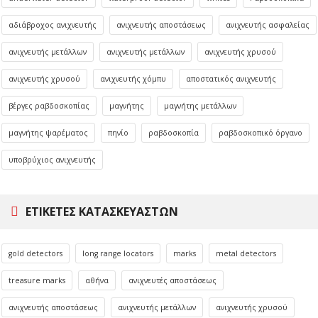
αδιάβροχος ανιχνευτής
ανιχνευτής αποστάσεως
ανιχνευτής ασφαλείας
ανιχνευτής μετάλλων
ανιχνευτής μετάλλων
ανιχνευτής χρυσού
ανιχνευτής χρυσού
ανιχνευτής χόμπυ
αποστατικός ανιχνευτής
βέργες ραβδοσκοπίας
μαγνήτης
μαγνήτης μετάλλων
μαγνήτης ψαρέματος
πηνίο
ραβδοσκοπία
ραβδοσκοπικό όργανο
υποβρύχιος ανιχνευτής
ΕΤΙΚΈΤΕΣ ΚΑΤΑΣΚΕΥΑΣΤΏΝ
gold detectors
long range locators
marks
metal detectors
treasure marks
αθήνα
ανιχνευτές αποστάσεως
ανιχνευτής αποστάσεως
ανιχνευτής μετάλλων
ανιχνευτής χρυσού