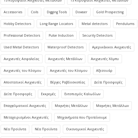
15 Κορυφαίοι Ανιχνευτές Μετάλλων
15 Κορυφαίοι Ανιχνευτές Μετάλλων
Accessories
Coils
Digging Tools
Dowser
Gold Prospecting
Hobby Detectors
Long Range Locators
Metal detectors
Pendulums
Professional Detectors
Pulse Induction
Security Detectors
Used Metal Detectors
Waterproof Detectors
Αμερικάνικοι Ανιχνευτές
Ανιχνευτές Ασφαλείας
Ανιχνευτές Μετάλλων
Ανιχνευτές Χόμπυ
Ανιχνευτές του Κόσμου
Ανιχνευτές του Κόσμου
Αξεσουάρ
Αποστατικοί Ανιχνευτές
Βέργες Ραβδοσκοπίας
Δείτε Προσφορές
Δείτε Προσφορές
Εκκρεμές
Εντοπισμός Καλωδίων
Επαγγελματικοί Ανιχνευτές
Μαγνήτες Μετάλλων
Μαγνήτες Μετάλλων
Μεταχειρισμένοι Ανιχνευτές
Μηχανήματα που Προτείνουμε
Νέα Προϊόντα
Νέα Προϊόντα
Οικονομικοί Ανιχνευτές