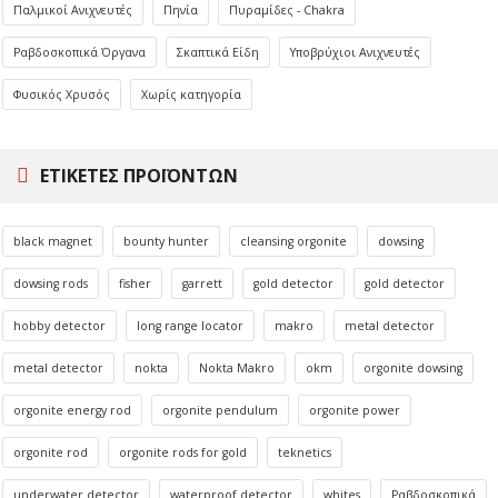
Παλμικοί Ανιχνευτές
Πηνία
Πυραμίδες - Chakra
Ραβδοσκοπικά Όργανα
Σκαπτικά Είδη
Υποβρύχιοι Ανιχνευτές
Φυσικός Χρυσός
Χωρίς κατηγορία
ΕΤΙΚΈΤΕΣ ΠΡΟΪΌΝΤΩΝ
black magnet
bounty hunter
cleansing orgonite
dowsing
dowsing rods
fisher
garrett
gold detector
gold detector
hobby detector
long range locator
makro
metal detector
metal detector
nokta
Nokta Makro
okm
orgonite dowsing
orgonite energy rod
orgonite pendulum
orgonite power
orgonite rod
orgonite rods for gold
teknetics
underwater detector
waterproof detector
whites
Ραβδοσκοπικά