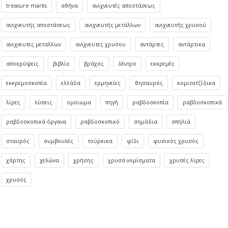
treasure marks
αθήνα
ανιχνευτές αποστάσεως
ανιχνευτής αποστάσεως
ανιχνευτής μετάλλων
ανιχνευτής χρυσού
ανιχνευτες μεταλλων
ανιχνευτες χρυσου
αντάρτες
αντάρτικα
αποκρύψεις
βιβλίο
βράχος
δέντρο
εκκρεμές
εκκρεμοσκοπία
ελλάδα
ερμηνείες
θησαυρός
κομιτατζίδικα
λίρες
λύσεις
ομοιωμα
πηγή
ραβδοσκοπία
ραβδοσκοπικά
ραβδοσκοπικά όργανα
ραβδοσκοπικό
σημάδια
σπηλιά
σταυρός
συμβουλές
τούρκικα
φίδι
φυσικός χρυσός
χάρτης
χελώνα
χρήσης
χρυσά νομίσματα
χρυσές λίρες
χρυσός