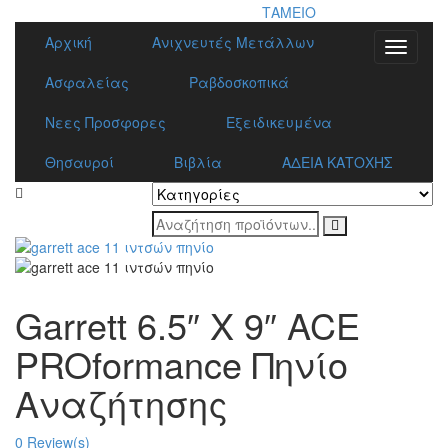
ΤΑΜΕΙΟ
Αρχική
Ανιχνευτές Μετάλλων
Toggle
navigati
Ασφαλείας
Ραβδοσκοπικά
Νεες Προσφορες
Εξειδικευμένα
Θησαυροί
Βιβλία
ΑΔΕΙΑ ΚΑΤΟΧΗΣ
Garrett 6.5″ X 9″ ACE
PROformance Πηνίο
Αναζήτησης
0
Review(s)