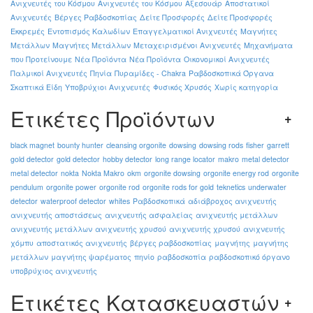
Ανιχνευτές του Κόσμου
Ανιχνευτές του Κόσμου
Αξεσουάρ
Αποστατικοί
Ανιχνευτές
Βέργες Ραβδοσκοπίας
Δείτε Προσφορές
Δείτε Προσφορές
Εκκρεμές
Εντοπισμός Καλωδίων
Επαγγελματικοί Ανιχνευτές
Μαγνήτες
Μετάλλων
Μαγνήτες Μετάλλων
Μεταχειρισμένοι Ανιχνευτές
Μηχανήματα
που Προτείνουμε
Νέα Προϊόντα
Νέα Προϊόντα
Οικονομικοί Ανιχνευτές
Παλμικοί Ανιχνευτές
Πηνία
Πυραμίδες - Chakra
Ραβδοσκοπικά Όργανα
Σκαπτικά Είδη
Υποβρύχιοι Ανιχνευτές
Φυσικός Χρυσός
Χωρίς κατηγορία
Ετικέτες Προϊόντων
black magnet
bounty hunter
cleansing orgonite
dowsing
dowsing rods
fisher
garrett
gold detector
gold detector
hobby detector
long range locator
makro
metal detector
metal detector
nokta
Nokta Makro
okm
orgonite dowsing
orgonite energy rod
orgonite
pendulum
orgonite power
orgonite rod
orgonite rods for gold
teknetics
underwater
detector
waterproof detector
whites
Ραβδοσκοπικά
αδιάβροχος ανιχνευτής
ανιχνευτής αποστάσεως
ανιχνευτής ασφαλείας
ανιχνευτής μετάλλων
ανιχνευτής μετάλλων
ανιχνευτής χρυσού
ανιχνευτής χρυσού
ανιχνευτής
χόμπυ
αποστατικός ανιχνευτής
βέργες ραβδοσκοπίας
μαγνήτης
μαγνήτης
μετάλλων
μαγνήτης ψαρέματος
πηνίο
ραβδοσκοπία
ραβδοσκοπικό όργανο
υποβρύχιος ανιχνευτής
Ετικέτες Κατασκευαστών