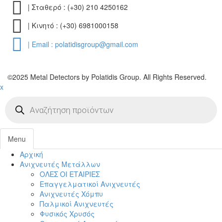
| Σταθερό : (+30) 210 4250162
| Κινητό : (+30) 6981000158
| Email : polatidisgroup@gmail.com
©2025 Metal Detectors by Polatidis Group. All Rights Reserved.
x
Products
search
Menu
Αρχική
Toggl
Ανιχνευτές Μετάλλων
navig
ΟΛΕΣ ΟΙ ΕΤΑΙΡΙΕΣ
Επαγγελματικοί Ανιχνευτές
Ανιχνευτές Χόμπυ
Παλμικοί Ανιχνευτές
Φυσικός Χρυσός