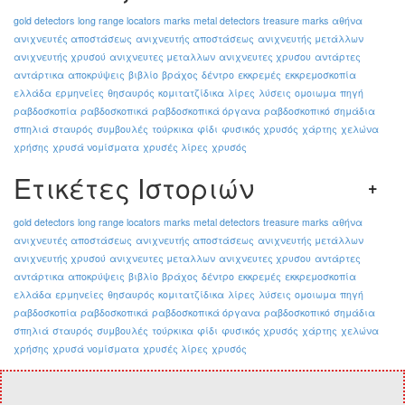
gold detectors
long range locators
marks
metal detectors
treasure marks
αθήνα
ανιχνευτές αποστάσεως
ανιχνευτής αποστάσεως
ανιχνευτής μετάλλων
ανιχνευτής χρυσού
ανιχνευτες μεταλλων
ανιχνευτες χρυσου
αντάρτες
αντάρτικα
αποκρύψεις
βιβλίο
βράχος
δέντρο
εκκρεμές
εκκρεμοσκοπία
ελλάδα
ερμηνείες
θησαυρός
κομιτατζίδικα
λίρες
λύσεις
ομοιωμα
πηγή
ραβδοσκοπία
ραβδοσκοπικά
ραβδοσκοπικά όργανα
ραβδοσκοπικό
σημάδια
σπηλιά
σταυρός
συμβουλές
τούρκικα
φίδι
φυσικός χρυσός
χάρτης
χελώνα
χρήσης
χρυσά νομίσματα
χρυσές λίρες
χρυσός
Ετικέτες Ιστοριών
gold detectors
long range locators
marks
metal detectors
treasure marks
αθήνα
ανιχνευτές αποστάσεως
ανιχνευτής αποστάσεως
ανιχνευτής μετάλλων
ανιχνευτής χρυσού
ανιχνευτες μεταλλων
ανιχνευτες χρυσου
αντάρτες
αντάρτικα
αποκρύψεις
βιβλίο
βράχος
δέντρο
εκκρεμές
εκκρεμοσκοπία
ελλάδα
ερμηνείες
θησαυρός
κομιτατζίδικα
λίρες
λύσεις
ομοιωμα
πηγή
ραβδοσκοπία
ραβδοσκοπικά
ραβδοσκοπικά όργανα
ραβδοσκοπικό
σημάδια
σπηλιά
σταυρός
συμβουλές
τούρκικα
φίδι
φυσικός χρυσός
χάρτης
χελώνα
χρήσης
χρυσά νομίσματα
χρυσές λίρες
χρυσός