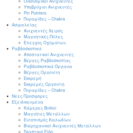
Οικονομικοί Ανιχνευτές
Υποβρύχιοι Ανιχνευτές
Pin Pointers
Πυραμίδες – Chakra
Ασφαλείας
Ανιχνευτές Χειρός
Μαγνητικές Πύλες
Έλεγχος Οχημάτων
Ραβδοσκοπικά
Αποστατικοί Ανιχνευτές
Βέργες Ραβδοσκοπίας
Ραβδοσκοπικά Όργανα
Βέργες Οργονίτη
Εκκρεμή
Εκκρεμές Οργονίτη
Πυραμίδες – Chakra
Νεες Προσφορες
Εξειδικευμένα
Κάμερες Βυθού
Μαγνήτες Μετάλλων
Εντοπισμός Καλωδίων
Βιομηχανικοί Ανιχνευτές Μετάλλων
Σκαπτικά Είδη