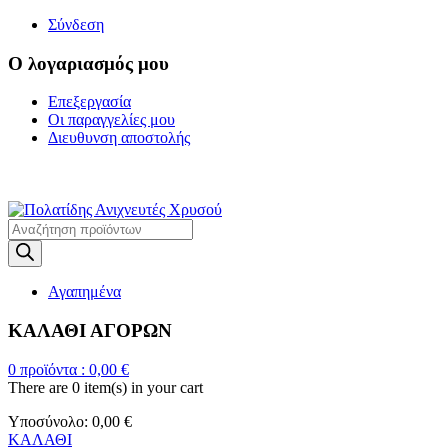
Σύνδεση
Ο λογαριασμός μου
Επεξεργασία
Οι παραγγελίες μου
Διευθυνση αποστολής
Η ΜΕΓΑΛΥΤΕΡΗ ΓΚΑΜΑ Α
Products
search
Αγαπημένα
ΚΑΛΑΘΙ ΑΓΟΡΩΝ
0
προϊόντα :
0,00
€
There are
0 item(s)
in your cart
Υποσύνολο:
0,00
€
ΚΑΛΑΘΙ