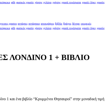
τούρκικα
φίδι
φυσικός χρυσός
χάρτης
χελώνα
χρήσης
χρυσά νομίσματα
χρυσές λίρες
χρυσός
χνευτες χρυσου
αντάρτες
αντάρτικα
αποκρύψεις
βιβλίο
βράχος
δέντρο
εκκρεμές
τούρκικα
φίδι
φυσικός χρυσός
χάρτης
χελώνα
χρήσης
χρυσά νομίσματα
χρυσές λίρες
χρυσός
Σ ΛΟΝΔΙΝΟ 1 + ΒΙΒΛΙΟ
δίνο 1 και ένα βιβλίο “Κρυμμένοι Θησαυροί” στην μοναδική τιμή