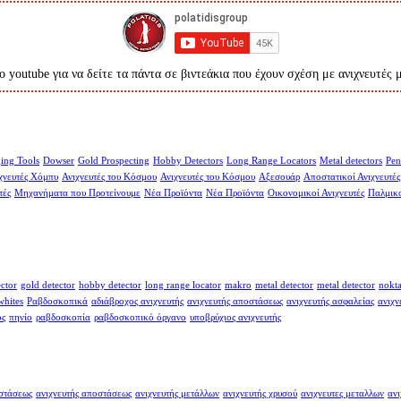
ο youtube για να δείτε τα πάντα σε βιντεάκια που έχουν σχέση με ανιχνευτές 
ing Tools
Dowser
Gold Prospecting
Hobby Detectors
Long Range Locators
Metal detectors
Pen
χνευτές Χόμπυ
Ανιχνευτές του Κόσμου
Ανιχνευτές του Κόσμου
Αξεσουάρ
Αποστατικοί Ανιχνευτές
τές
Μηχανήματα που Προτείνουμε
Νέα Προϊόντα
Νέα Προϊόντα
Οικονομικοί Ανιχνευτές
Παλμικο
ector
gold detector
hobby detector
long range locator
makro
metal detector
metal detector
nokt
whites
Ραβδοσκοπικά
αδιάβροχος ανιχνευτής
ανιχνευτής αποστάσεως
ανιχνευτής ασφαλείας
ανιχν
ος
πηνίο
ραβδοσκοπία
ραβδοσκοπικό όργανο
υποβρύχιος ανιχνευτής
οστάσεως
ανιχνευτής αποστάσεως
ανιχνευτής μετάλλων
ανιχνευτής χρυσού
ανιχνευτες μεταλλων
ανι