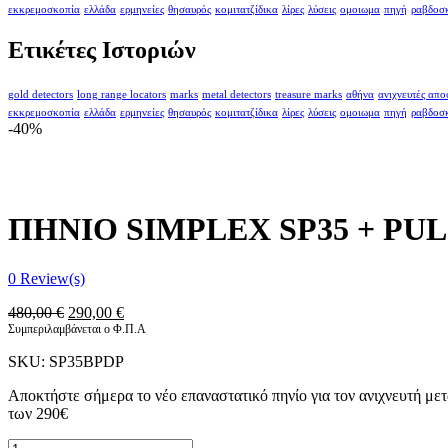
εκκρεμοσκοπία
ελλάδα
ερμηνείες
θησαυρός
κομιτατζίδικα
λίρες
λύσεις
ομοιωμα
πηγή
ραβδοσ
Ετικέτες Ιστοριών
gold detectors
long range locators
marks
metal detectors
treasure marks
αθήνα
ανιχνευτές απ
εκκρεμοσκοπία
ελλάδα
ερμηνείες
θησαυρός
κομιτατζίδικα
λίρες
λύσεις
ομοιωμα
πηγή
ραβδοσ
-40%
ΠΗΝΙΟ SIMPLEX SP35 + PU
0
Review(s)
Original
Η
480,00
€
290,00
€
price
τρέχουσα
Συμπεριλαμβάνεται ο Φ.Π.Α
was:
τιμή
SKU:
SP35BPDP
480,00 €.
είναι:
290,00 €.
Αποκτήστε σήμερα το νέο επαναστατικό πηνίο για τον ανιχνευτή μ
των 290€
ΠΗΝΙΟ