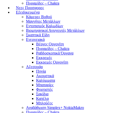
Πυραμίδες – Chakra
Νεες Προσφορες
Εξειδικευμένα
Κάμερες Βυθού
Μαγνήτες Μετάλλων
Εντοπισμός Καλωδίων
Βιομηχανικοί Ανιχνευτές Μετάλλων
Σκαπτικά Είδη
Ενεργειακά
Βέργες Οργονίτη
Πυραμίδες – Chakra
Ραβδοσκοπικά Όργανα
Εκκρεμές
Εκκρεμές Οργονίτη
Αξεσουάρ
Πηνία
Ακουστικά
Καλύμματα
Μπαταρίες
Φορτιστές
Σακίδια
Καπέλα
Μπλούζες
Αναβάθμιση Simplex+ NoktaMakro
Πυραμίδες – Chakra