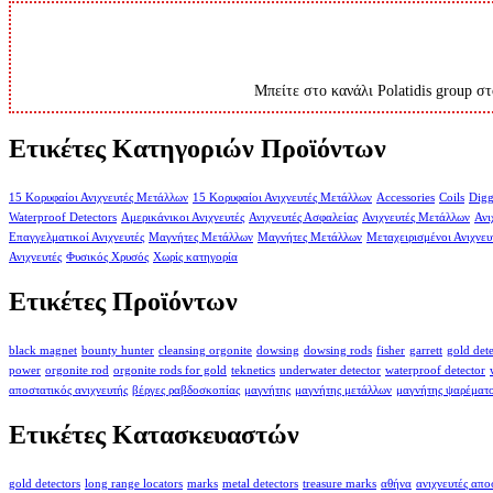
Μπείτε στο κανάλι Polatidis group στ
Ετικέτες Κατηγοριών Προϊόντων
15 Κορυφαίοι Ανιχνευτές Μετάλλων
15 Κορυφαίοι Ανιχνευτές Μετάλλων
Accessories
Coils
Digg
Waterproof Detectors
Αμερικάνικοι Ανιχνευτές
Ανιχνευτές Ασφαλείας
Ανιχνευτές Μετάλλων
Ανι
Επαγγελματικοί Ανιχνευτές
Μαγνήτες Μετάλλων
Μαγνήτες Μετάλλων
Μεταχειρισμένοι Ανιχνευ
Ανιχνευτές
Φυσικός Χρυσός
Χωρίς κατηγορία
Ετικέτες Προϊόντων
black magnet
bounty hunter
cleansing orgonite
dowsing
dowsing rods
fisher
garrett
gold det
power
orgonite rod
orgonite rods for gold
teknetics
underwater detector
waterproof detector
αποστατικός ανιχνευτής
βέργες ραβδοσκοπίας
μαγνήτης
μαγνήτης μετάλλων
μαγνήτης ψαρέματ
Ετικέτες Κατασκευαστών
gold detectors
long range locators
marks
metal detectors
treasure marks
αθήνα
ανιχνευτές απ