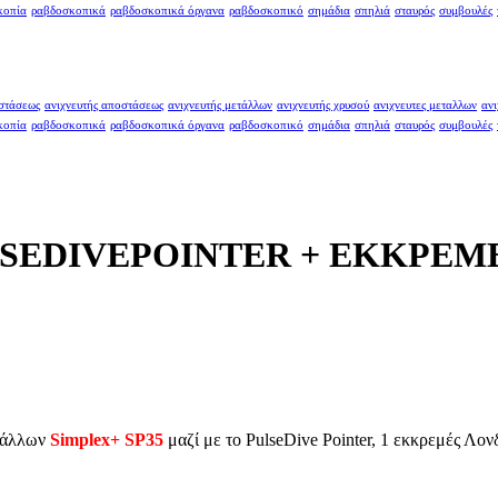
κοπία
ραβδοσκοπικά
ραβδοσκοπικά όργανα
ραβδοσκοπικό
σημάδια
σπηλιά
σταυρός
συμβουλές
οστάσεως
ανιχνευτής αποστάσεως
ανιχνευτής μετάλλων
ανιχνευτής χρυσού
ανιχνευτες μεταλλων
ανι
κοπία
ραβδοσκοπικά
ραβδοσκοπικά όργανα
ραβδοσκοπικό
σημάδια
σπηλιά
σταυρός
συμβουλές
LSEDIVEPOINTER + ΕΚΚΡΕΜΕ
ετάλλων
Simplex+ SP35
μαζί με το PulseDive Pointer, 1 εκκρεμές Λον