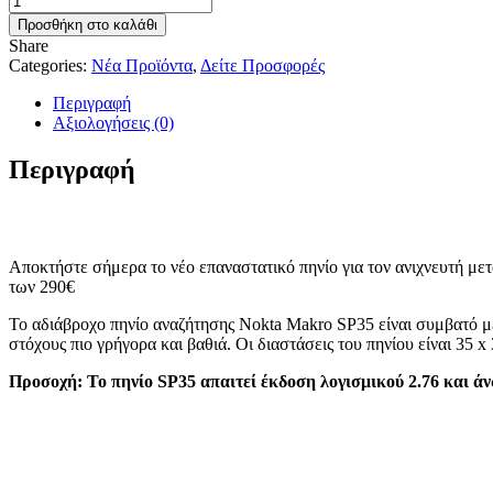
SIMPLEX
Προσθήκη στο καλάθι
SP35
Share
+
Categories:
Νέα Προϊόντα
,
Δείτε Προσφορές
PULSEDIVEPOINTER
+
Περιγραφή
ΕΚΚΡΕΜΕΣ
Αξιολογήσεις (0)
ΛΟΝΔΙΝΟ
1
Περιγραφή
+
ΒΙΒΛΙΟ
ποσότητα
Αποκτήστε σήμερα το νέο επαναστατικό πηνίο για τον ανιχνευτή μ
των 290€
Το αδιάβροχο πηνίο αναζήτησης Nokta Makro SP35 είναι συμβατό μ
στόχους πιο γρήγορα και βαθιά. Οι διαστάσεις του πηνίου είναι 35 x
Προσοχή: Το πηνίο SP35 απαιτεί έκδοση λογισμικού 2.76 και ά