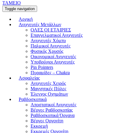
ΤΑΜΕΙΟ
Toggle navigation
Αρχική
Ανιχνευτές Μετάλλων
ΟΛΕΣ ΟΙ ΕΤΑΙΡΙΕΣ
Επαγγελματικοί Ανιχνευτές
Ανιχνευτές Χόμπυ
Παλμικοί Ανιχνευτές
Φυσικός Χρυσός
Οικονομικοί Ανιχνευτές
Υποβρύχιοι Ανιχνευτές
Pin Pointers
Πυραμίδες – Chakra
Ασφαλείας
Ανιχνευτές Χειρός
Μαγνητικές Πύλες
Έλεγχος Οχημάτων
Ραβδοσκοπικά
Αποστατικοί Ανιχνευτές
Βέργες Ραβδοσκοπίας
Ραβδοσκοπικά Όργανα
Βέργες Οργονίτη
Εκκρεμή
Εκκρεμές Οργονίτη