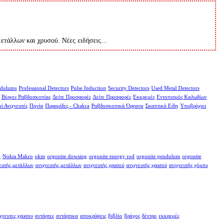
μετάλλων και χρυσού. Νέες ειδήσεις...
dulums
Professional Detectors
Pulse Induction
Security Detectors
Used Metal Detectors
Βέργες Ραβδοσκοπίας
Δείτε Προσφορές
Δείτε Προσφορές
Εκκρεμές
Εντοπισμός Καλωδίων
ί Ανιχνευτές
Πηνία
Πυραμίδες - Chakra
Ραβδοσκοπικά Όργανα
Σκαπτικά Είδη
Υποβρύχιοι
a
Nokta Makro
okm
orgonite dowsing
orgonite energy rod
orgonite pendulum
orgonite
ευτής μετάλλων
ανιχνευτής μετάλλων
ανιχνευτής χρυσού
ανιχνευτής χρυσού
ανιχνευτής χόμπυ
χνευτες χρυσου
αντάρτες
αντάρτικα
αποκρύψεις
βιβλίο
βράχος
δέντρο
εκκρεμές