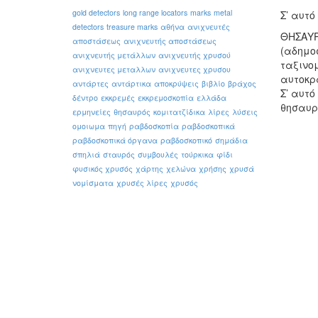
gold detectors
long range locators
marks
metal
Σ’ αυτό
detectors
treasure marks
αθήνα
ανιχνευτές
ΘΗΣΑΥΡ
αποστάσεως
ανιχνευτής αποστάσεως
(αδημο
ανιχνευτής μετάλλων
ανιχνευτής χρυσού
ταξινο
ανιχνευτες μεταλλων
ανιχνευτες χρυσου
αυτοκρ
αντάρτες
αντάρτικα
αποκρύψεις
βιβλίο
βράχος
Σ’ αυτό
δέντρο
εκκρεμές
εκκρεμοσκοπία
ελλάδα
θησαυρ
ερμηνείες
θησαυρός
κομιτατζίδικα
λίρες
λύσεις
ομοιωμα
πηγή
ραβδοσκοπία
ραβδοσκοπικά
ραβδοσκοπικά όργανα
ραβδοσκοπικό
σημάδια
σπηλιά
σταυρός
συμβουλές
τούρκικα
φίδι
φυσικός χρυσός
χάρτης
χελώνα
χρήσης
χρυσά
νομίσματα
χρυσές λίρες
χρυσός