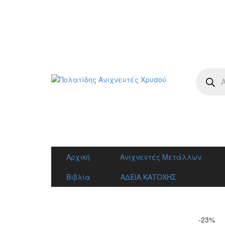
Η ΜΕΓΑΛΥΤΕΡΗ ΓΚΑΜ
Product
search
Αρχική
Ανιχνευτές Μετάλλων
Βιβλία
ΑΔΕΙΑ ΚΑΤΟΧΗΣ
-23%