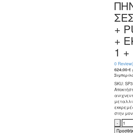
ΠΗΝ
ΣΕ
+ 
+ 
1 +
0
Review(
624,00
€
Συμπεριλα
SKU:
SP
Αποκτήστ
ανιχνευ
μεταλλικ
εκκρεμές
στην μον
ΠΗΝΙ
SIMP
Προσθή