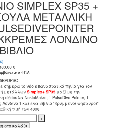
ΙΟ SIMPLEX SP35 +
ΣΟΥΛΑ ΜΕΤΑΛΛΙΚΗ
PULSEDIVEPOINTER
ΕΚΚΡΕΜΕΣ ΛΟΝΔΙΝΟ
 ΒΙΒΛΙΟ
s)
Original
Η
480,00
€
price
τρέχουσα
μβάνεται ο Φ.Π.Α
was:
τιμή
35BPDPSC
624,00 €.
είναι:
ε σήμερα το νέο επαναστατικό πηνίο για τον
480,00 €.
τή μετάλλων
Simplex+ SP35
μαζί με την
ή σέσουλα NoktaMakro, 1 PulseDive Pointer, 1
 Λονδίνο 1 και ένα βιβλίο “Κρυμμένοι Θησαυροί”
αδική τιμή των 480€
Ο
LEX
κη στο καλάθι