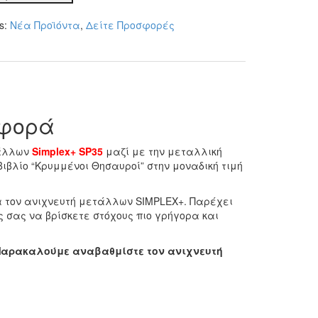
es:
Νέα Προϊόντα
,
Δείτε Προσφορές
ΥΛΑ
ΛΛΙΚΗ
EDIVEPOINTER
ΕΜΕΣ
ΙΝΟ
σφορά
τάλλων
Simplex+ SP35
μαζί με την μεταλλική
ΙΟ
 βιβλίο “Κρυμμένοι Θησαυροί” στην μοναδική τιμή
τητα
τα τον ανιχνευτή μετάλλων SIMPLEX+. Παρέχει
σας να βρίσκετε στόχους πιο γρήγορα και
. Παρακαλούμε αναβαθμίστε τον ανιχνευτή