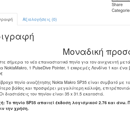
SP35
Share
+
Categori
ΣΕΣΟ
ΜΕΤΑ
γραφή
Αξιολογήσεις (0)
+
PULS
ριγραφή
+
ΕΚΚΡ
ΛΟΝΔ
Μοναδική προ
1
+
στε σήμερα το νέο επαναστατικό πηνίο για τον ανιχνευτή με
ΒΙΒΛ
 NoktaMakro, 1 PulseDive Pointer, 1 εκκρεμές Λονδίνο 1 και ένα
ποσό
0€
άβροχο πηνίο αναζήτησης Nokta Makro SP35 είναι συμβατό με 
τερο βάθος και προσφέρει μεγαλύτερη κάλυψη, επιτρέποντάς 
Οι διαστάσεις του πηνίου είναι 35 x 31.5 εκατοστά.
ή: Το πηνίο SP35 απαιτεί έκδοση λογισμικού 2.76 και άνω
ιν την χρήση.