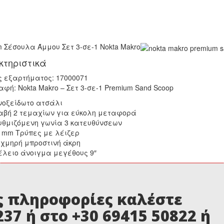
 Σέσουλα Άμμου Σετ 3-σε-1 Nokta Makro
τηριστικά
ς εξαρτήματος: 17000071
φή: Nokta Makro – Σετ 3-σε-1 Premium Sand Scoop
νοξείδωτο ατσάλι
αβή 2 τεμαχίων για εύκολη μεταφορά
υθμιζόμενη γωνία 3 κατευθύνσεων
1mm Τρύπες με λέιζερ
ιχμηρή μπροστινή άκρη
έλειο άνοιγμα μεγέθους 9″
ς πληροφορίες καλέστε
237 ή στο +30 69415 50822 ή