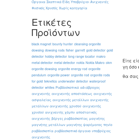
Όργανα
Σκαπτικά Είδη
Υποβρύχιοι Ανιχνευτές
Φυσικός Χρυσός
Χωρίς κατηγορία
Ετικέτες
Προϊόντων
black magnet
bounty hunter
cleansing orgonite
dowsing
dowsing rods
fisher
garrett
gold detector
gold
detector
hobby detector
long range locator
makro
Είτε ε
metal detector
metal detector
nokta
Nokta Makro
okm
γη όσο 
orgonite dowsing
orgonite energy rod
orgonite
pendulum
orgonite power
orgonite rod
orgonite rods
θα σας
for gold
teknetics
underwater detector
waterproof
detector
whites
Ραβδοσκοπικά
αδιάβροχος
ανιχνευτής
ανιχνευτής αποστάσεως
ανιχνευτής
ασφαλείας
ανιχνευτής μετάλλων
ανιχνευτής
μετάλλων
ανιχνευτής χρυσού
ανιχνευτής
χρυσού
ανιχνευτής χόμπυ
αποστατικός
ανιχνευτής
βέργες ραβδοσκοπίας
μαγνήτης
μαγνήτης μετάλλων
μαγνήτης ψαρέματος
πηνίο
ραβδοσκοπία
ραβδοσκοπικό όργανο
υποβρύχιος
ανιχνευτής