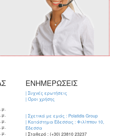
ΑΣ
ΕΝΗΜΕΡΩΣΕΙΣ
| Συχνές ερωτήσεις
| Όροι χρήσης
.μ.
.μ.
| Σχετικά με εμάς : Polatidis Group
.μ.
| Κατάστημα Έδεσσας : Φιλίππου 10,
.μ.
Έδεσσα
.μ.
| Σταθερό : (+30) 23810 23237