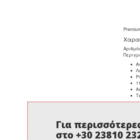
Premium
Χαρακ
Αριθμό
Περιγρα
Α
Λ
Ρ
1
Α
Τ
Για περισσότερε
στο +30 23810 23