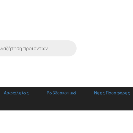
Α ΑΝΙΧΝΕΥΤΩΝ ΜΕΤΑΛΛΩΝ
s
Ασφαλείας
Ραβδοσκοπικά
Νεες Προσφορες