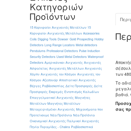
Κατηγοριών
Προϊόντων
Περι
15 Κορυφαίοι Ανιχνευτές Μετάλλων
15
Πε
Κορυφαίοι Ανιχνευτές Μετάλλων
Accessories
Coils
Digging Tools
Dowser
Gold Prospecting
Hobby
Detectors
Long Range Locators
Metal detectors
Pendulums
Professional Detectors
Pulse Induction
Security Detectors
Used Metal Detectors
Waterproof
Αποκτή
Detectors
Αμερικάνικοι Ανιχνευτές
Ανιχνευτές
σέσουλα
Ασφαλείας
Ανιχνευτές Μετάλλων
Ανιχνευτές
των 48
Χόμπυ
Ανιχνευτές του Κόσμου
Ανιχνευτές του
Κόσμου
Αξεσουάρ
Αποστατικοί Ανιχνευτές
Το αδι
Βέργες Ραβδοσκοπίας
Δείτε Προσφορές
Δείτε
μεγαλύ
Προσφορές
Εκκρεμές
Εντοπισμός Καλωδίων
βαθιά. 
Επαγγελματικοί Ανιχνευτές
Μαγνήτες
Προσοχ
Μετάλλων
Μαγνήτες Μετάλλων
σας πρ
Μεταχειρισμένοι Ανιχνευτές
Μηχανήματα που
Προτείνουμε
Νέα Προϊόντα
Νέα Προϊόντα
Οικονομικοί Ανιχνευτές
Παλμικοί Ανιχνευτές
Πηνία
Πυραμίδες - Chakra
Ραβδοσκοπικά