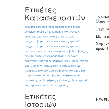
Ετικέτες
Κατασκευαστών
Το εκκ
gold detectors
long range locators
marks
metal
Ξεχωρί
detectors
treasure marks
αθήνα
ανιχνευτές
Με τη 
αποστάσεως
ανιχνευτής αποστάσεως
ανιχνευτής μετάλλων
ανιχνευτής χρυσού
Χαμένα
ανιχνευτες μεταλλων
ανιχνευτες χρυσου
ορυκτά
αντάρτες
αντάρτικα
αποκρύψεις
βιβλίο
βράχος
δέντρο
εκκρεμές
εκκρεμοσκοπία
ελλάδα
ερμηνείες
θησαυρός
κομιτατζίδικα
λίρες
λύσεις
ομοιωμα
πηγή
ραβδοσκοπία
ραβδοσκοπικά
ραβδοσκοπικά όργανα
ραβδοσκοπικό
σημάδια
σπηλιά
σταυρός
συμβουλές
τούρκικα
φίδι
φυσικός χρυσός
χάρτης
χελώνα
χρήσης
χρυσά
νομίσματα
χρυσές λίρες
χρυσός
Ετικέτες
ΝΕΑ ΕΚ
Ιστοριών