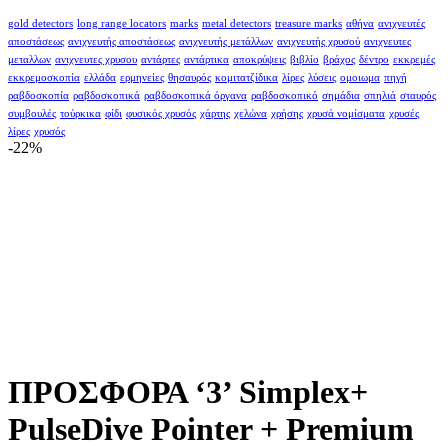
gold detectors
long range locators
marks
metal detectors
treasure marks
αθήνα
ανιχνευτές
αποστάσεως
ανιχνευτής αποστάσεως
ανιχνευτής μετάλλων
ανιχνευτής χρυσού
ανιχνευτες
μεταλλων
ανιχνευτες χρυσου
αντάρτες
αντάρτικα
αποκρύψεις
βιβλίο
βράχος
δέντρο
εκκρεμές
εκκρεμοσκοπία
ελλάδα
ερμηνείες
θησαυρός
κομιτατζίδικα
λίρες
λύσεις
ομοιωμα
πηγή
ραβδοσκοπία
ραβδοσκοπικά
ραβδοσκοπικά όργανα
ραβδοσκοπικό
σημάδια
σπηλιά
σταυρός
συμβουλές
τούρκικα
φίδι
φυσικός χρυσός
χάρτης
χελώνα
χρήσης
χρυσά νομίσματα
χρυσές
λίρες
χρυσός
-22%
ΠΡΟΣΦΟΡΑ ‘3’ Simplex+
PulseDive Pointer + Premium