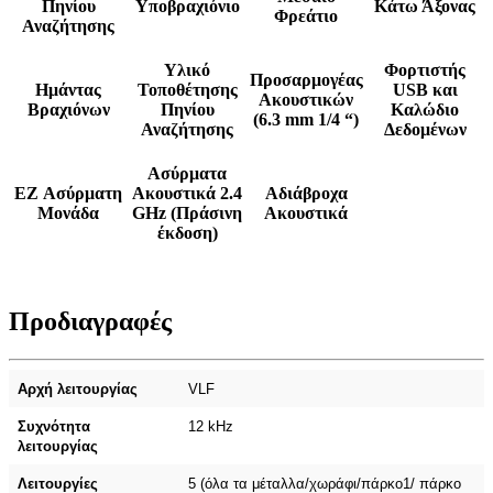
Πηνίου
Υποβραχιόνιο
Κάτω Άξονας
Φρεάτιο
Αναζήτησης
Υλικό
Φορτιστής
Προσαρμογέας
Ημάντας
Τοποθέτησης
USB και
Ακουστικών
Βραχιόνων
Πηνίου
Καλώδιο
(6.3 mm 1/4 “)
Αναζήτησης
Δεδομένων
Ασύρματα
EZ Ασύρματη
Ακουστικά 2.4
Αδιάβροχα
Μονάδα
GHz (Πράσινη
Ακουστικά
έκδοση)
Προδιαγραφές
Αρχή λειτουργίας
VLF
Συχνότητα
12 kHz
λειτουργίας
Λειτουργίες
5 (όλα τα μέταλλα/χωράφι/πάρκο1/ πάρκο