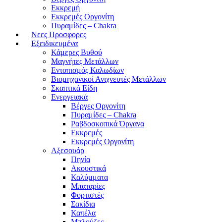
Εκκρεμή
Εκκρεμές Οργονίτη
Πυραμίδες – Chakra
Νεες Προσφορες
Εξειδικευμένα
Κάμερες Βυθού
Μαγνήτες Μετάλλων
Εντοπισμός Καλωδίων
Βιομηχανικοί Ανιχνευτές Μετάλλων
Σκαπτικά Είδη
Ενεργειακά
Βέργες Οργονίτη
Πυραμίδες – Chakra
Ραβδοσκοπικά Όργανα
Εκκρεμές
Εκκρεμές Οργονίτη
Αξεσουάρ
Πηνία
Ακουστικά
Καλύμματα
Μπαταρίες
Φορτιστές
Σακίδια
Καπέλα
Μπλούζες