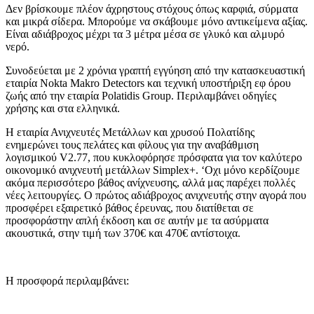
Δεν βρίσκουμε πλέον άχρηστους στόχους όπως καρφιά, σύρματα
και μικρά σίδερα. Μπορούμε να σκάβουμε μόνο αντικείμενα αξίας.
Είναι αδιάβροχος μέχρι τα 3 μέτρα μέσα σε γλυκό και αλμυρό
νερό.
Συνοδεύεται με 2 χρόνια γραπτή εγγύηση από την κατασκευαστική
εταιρία Nokta Makro Detectors και τεχνική υποστήριξη εφ όρου
ζωής από την εταιρία Polatidis Group. Περιλαμβάνει οδηγίες
χρήσης και στα ελληνικά.
H εταιρία Ανιχνευτές Μετάλλων και χρυσού Πολατίδης
ενημερώνει τους πελάτες και φίλους για την αναβάθμιση
λογισμικού V2.77, που κυκλοφόρησε πρόσφατα για τον καλύτερο
οικονομικό ανιχνευτή μετάλλων Simplex+. ‘Oχι μόνο κερδίζουμε
ακόμα περισσότερο βάθος ανίχνευσης, αλλά μας παρέχει πολλές
νέες λειτουργίες. Ο πρώτος αδιάβροχος ανιχνευτής στην αγορά που
προσφέρει εξαιρετικό βάθος έρευνας, που διατίθεται σε
προσφοράστην απλή έκδοση και σε αυτήν με τα ασύρματα
ακουστικά, στην τιμή των 370€ και 470€ αντίστοιχα.
Η προσφορά περιλαμβάνει: