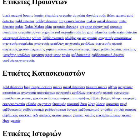
Ετικέτες Προϊόντων
black magnet
bounty hunter
cleansing orgonite
dowsing
dowsing rods
fisher
garrett
gold
detector
gold detector
hobby detector
long range locator
makro
metal detector
metal
detector
nokta
Nokta Makro
okm
orgonite dowsing
orgonite energy rod
orgonite
pendulum
orgonite power
orgonite rod
orgonite rods for gold
teknetics
underwater detector
waterproof detector
whites
Ραβδοσκοπικά
αδιάβροχος ανιχνευτής
ανιχνευτής αποστάσεως
ανιχνευτής ασφαλείας
ανιχνευτής μετάλλων
ανιχνευτής μετάλλων
ανιχνευτής χρυσού
ανιχνευτής χρυσού
ανιχνευτής χόμπυ
αποστατικός ανιχνευτής
βέργες ραβδοσκοπίας
μαγνήτης
μαγνήτης μετάλλων
μαγνήτης ψαρέματος
πηνίο
ραβδοσκοπία
ραβδοσκοπικό όργανο
υποβρύχιος ανιχνευτής
Ετικέτες Κατασκευαστών
gold detectors
long range locators
marks
metal detectors
treasure marks
αθήνα
ανιχνευτές
αποστάσεως
ανιχνευτής αποστάσεως
ανιχνευτής μετάλλων
ανιχνευτής χρυσού
ανιχνευτες
μεταλλων
ανιχνευτες χρυσου
αντάρτες
αντάρτικα
αποκρύψεις
βιβλίο
βράχος
δέντρο
εκκρεμές
εκκρεμοσκοπία
ελλάδα
ερμηνείες
θησαυρός
κομιτατζίδικα
λίρες
λύσεις
ομοιωμα
πηγή
ραβδοσκοπία
ραβδοσκοπικά
ραβδοσκοπικά όργανα
ραβδοσκοπικό
σημάδια
σπηλιά
σταυρός
συμβουλές
τούρκικα
φίδι
φυσικός χρυσός
χάρτης
χελώνα
χρήσης
χρυσά νομίσματα
χρυσές
λίρες
χρυσός
Ετικέτες Ιστοριών