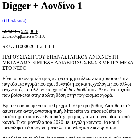
Digger + Λονδίνο 1
0
Review(s)
Original
Η
664,00
€
520,00
€
price
τρέχουσα
Συμπεριλαμβάνεται ο Φ.Π.Α
was:
τιμή
SKU:
11000620-1-2-1-1-1
664,00 €.
είναι:
520,00 €.
ΠΑΡΟΥΣΙΑΣΗ ΤΟΥ ΕΠΑΝΑΣΤΑΤΙΚΟΥ ΑΝΙΧΝΕΥΤΗ
ΜΕΤΑΛΛΩΝ SIMPEX+ ΑΔΙΑΒΡΟΧΟΣ ΕΩΣ 3 ΜΕΤΡΑ ΜΕΣΑ
ΣΤΟ ΝΕΡΟ.
Είναι ο οικονομικότερος ανιχνευτής μετάλλων και χρυσού στην
παγκόσμια αγορά που έχει δυνατότητες και τεχνολογία που άλλοι
ανιχνευτές μετάλλων και χρυσού δεν διαθέτουν. Δεν είναι τυχαίο
που βρίσκεται στην πρώτη θέση στην παγκόσμια αγορά.
Βρίσκει αντικείμενα από 0 μέχρι 1,50 μέτρο βάθος. Διατίθεται σε
απίστευτη ανταγωνιστική τιμή. Μπορείτε να επισκεφθείτε το
κατάστημα και τον εκθεσιακό χώρο μας για να το γνωρίσετε από
κοντά. Είναι μοντέλο του 2020 με μεγάλη καινοτομία και 4
καταπληκτικά προγράμματα λειτουργίας και διαχωρισμού.