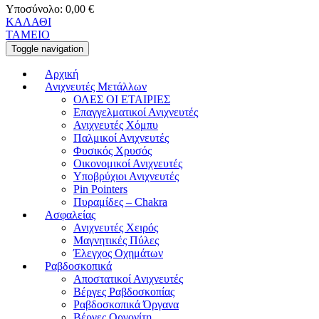
Υποσύνολο:
0,00
€
ΚΑΛΑΘΙ
ΤΑΜΕΙΟ
Toggle navigation
Αρχική
Ανιχνευτές Μετάλλων
ΟΛΕΣ ΟΙ ΕΤΑΙΡΙΕΣ
Επαγγελματικοί Ανιχνευτές
Ανιχνευτές Χόμπυ
Παλμικοί Ανιχνευτές
Φυσικός Χρυσός
Οικονομικοί Ανιχνευτές
Υποβρύχιοι Ανιχνευτές
Pin Pointers
Πυραμίδες – Chakra
Ασφαλείας
Ανιχνευτές Χειρός
Μαγνητικές Πύλες
Έλεγχος Οχημάτων
Ραβδοσκοπικά
Αποστατικοί Ανιχνευτές
Βέργες Ραβδοσκοπίας
Ραβδοσκοπικά Όργανα
Βέργες Οργονίτη