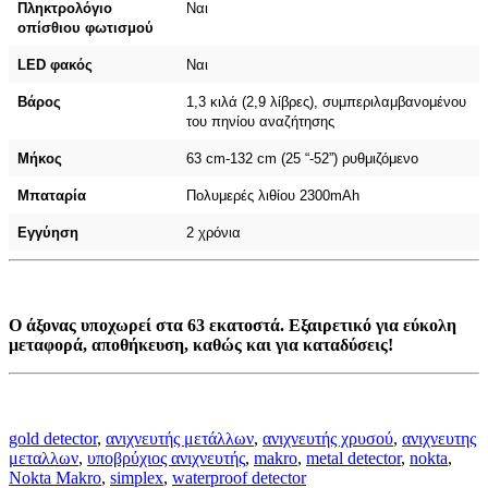
Πληκτρολόγιο
Ναι
οπίσθιου φωτισμού
LED φακός
Ναι
Βάρος
1,3 κιλά (2,9 λίβρες), συμπεριλαμβανομένου
του πηνίου αναζήτησης
Μήκος
63 cm-132 cm (25 “-52”) ρυθμιζόμενο
Μπαταρία
Πολυμερές λιθίου 2300mAh
Εγγύηση
2 χρόνια
Ο άξονας υποχωρεί στα 63 εκατοστά. Εξαιρετικό για εύκολη
μεταφορά, αποθήκευση, καθώς και για καταδύσεις!
gold detector
,
ανιχνευτής μετάλλων
,
ανιχνευτής χρυσού
,
ανιχνευτης
μεταλλων
,
υποβρύχιος ανιχνευτής
,
makro
,
metal detector
,
nokta
,
Nokta Makro
,
simplex
,
waterproof detector