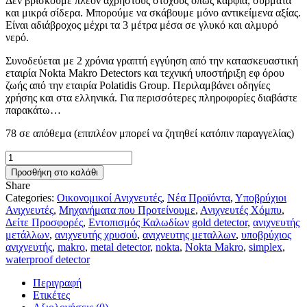
Δεν βρίσκουμε πλέον άχρηστους στόχους όπως καρφιά, σύρματα
και μικρά σίδερα. Μπορούμε να σκάβουμε μόνο αντικείμενα αξίας.
Είναι αδιάβροχος μέχρι τα 3 μέτρα μέσα σε γλυκό και αλμυρό
νερό.
Συνοδεύεται με 2 χρόνια γραπτή εγγύηση από την κατασκευαστική
εταιρία Nokta Makro Detectors και τεχνική υποστήριξη εφ όρου
ζωής από την εταιρία Polatidis Group. Περιλαμβάνει οδηγίες
χρήσης και στα ελληνικά. Για περισσότερες πληροφορίες διαβάστε
παρακάτω…
78 σε απόθεμα (επιπλέον μπορεί να ζητηθεί κατόπιν παραγγελίας)
ΠΡΟΣΦΟΡΑ
'3'
Προσθήκη στο καλάθι
Simplex+
Share
PulseDive
Categories:
Οικονομικοί Ανιχνευτές
,
Νέα Προϊόντα
,
Υποβρύχιοι
Pointer
Ανιχνευτές
,
Μηχανήματα που Προτείνουμε
,
Ανιχνευτές Χόμπυ
,
+
Δείτε Προσφορές
,
Εντοπισμός Καλωδίων
gold detector
,
ανιχνευτής
Premium
μετάλλων
,
ανιχνευτής χρυσού
,
ανιχνευτης μεταλλων
,
υποβρύχιος
Digger
ανιχνευτής
,
makro
,
metal detector
,
nokta
,
Nokta Makro
,
simplex
,
+
waterproof detector
Λονδίνο
1
Περιγραφή
ποσότητα
Ετικέτες