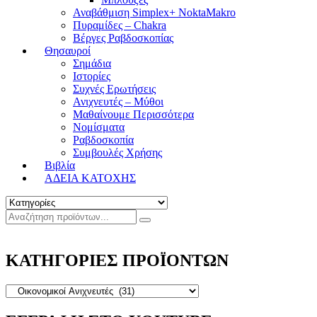
Αναβάθμιση Simplex+ NoktaMakro
Πυραμίδες – Chakra
Βέργες Ραβδοσκοπίας
Θησαυροί
Σημάδια
Ιστορίες
Συχνές Ερωτήσεις
Ανιχνευτές – Μύθοι
Μαθαίνουμε Περισσότερα
Νομίσματα
Ραβδοσκοπία
Συμβουλές Χρήσης
Βιβλία
ΑΔΕΙΑ ΚΑΤΟΧΗΣ
ΚΑΤΗΓΟΡΙΕΣ ΠΡΟΪΟΝΤΩΝ