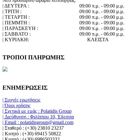
Νέο προσωρινό ωράριο λειτουργίας:
| ΔΕΥΤΕΡΑ :
09:00 π.μ. - 09:00 μ.μ.
| ΤΡΙΤΗ :
09:00 π.μ. - 09:00 μ.μ.
| ΤΕΤΑΡΤΗ :
09:00 π.μ. - 09:00 μ.μ.
| ΠΕΜΜΤΗ :
09:00 π.μ. - 09:00 μ.μ.
| ΠΑΡΑΣΚΕΥΗ :
09:00 π.μ. - 09:00 μ.μ.
| ΣΑΒΒΑΤΟ :
09:00 π.μ. - 06:00 μ.μ.
| ΚΥΡΙΑΚΗ:
ΚΛΕΙΣΤΑ
ΤΡΟΠΟΙ ΠΛΗΡΩΜΗΣ
ΕΝΗΜΕΡΩΣΕΙΣ
| Συχνές ερωτήσεις
| Όροι χρήσης
| Σχετικά με εμάς : Polatidis Group
| Διεύθυνση : Φιλίππου 10, Έδεσσα
| Email : polatidisgroup@gmail.com
| Σταθερό : (+30) 23810 23237
| Κινητό : (+30) 69415 50822
| Κινητό : (+30) 6986503332