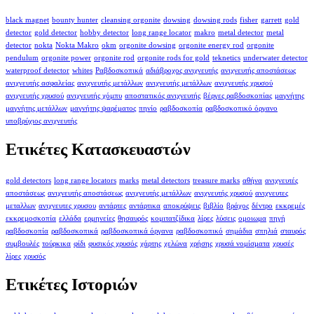
black magnet
bounty hunter
cleansing orgonite
dowsing
dowsing rods
fisher
garrett
gold
detector
gold detector
hobby detector
long range locator
makro
metal detector
metal
detector
nokta
Nokta Makro
okm
orgonite dowsing
orgonite energy rod
orgonite
pendulum
orgonite power
orgonite rod
orgonite rods for gold
teknetics
underwater detector
waterproof detector
whites
Ραβδοσκοπικά
αδιάβροχος ανιχνευτής
ανιχνευτής αποστάσεως
ανιχνευτής ασφαλείας
ανιχνευτής μετάλλων
ανιχνευτής μετάλλων
ανιχνευτής χρυσού
ανιχνευτής χρυσού
ανιχνευτής χόμπυ
αποστατικός ανιχνευτής
βέργες ραβδοσκοπίας
μαγνήτης
μαγνήτης μετάλλων
μαγνήτης ψαρέματος
πηνίο
ραβδοσκοπία
ραβδοσκοπικό όργανο
υποβρύχιος ανιχνευτής
Ετικέτες Κατασκευαστών
gold detectors
long range locators
marks
metal detectors
treasure marks
αθήνα
ανιχνευτές
αποστάσεως
ανιχνευτής αποστάσεως
ανιχνευτής μετάλλων
ανιχνευτής χρυσού
ανιχνευτες
μεταλλων
ανιχνευτες χρυσου
αντάρτες
αντάρτικα
αποκρύψεις
βιβλίο
βράχος
δέντρο
εκκρεμές
εκκρεμοσκοπία
ελλάδα
ερμηνείες
θησαυρός
κομιτατζίδικα
λίρες
λύσεις
ομοιωμα
πηγή
ραβδοσκοπία
ραβδοσκοπικά
ραβδοσκοπικά όργανα
ραβδοσκοπικό
σημάδια
σπηλιά
σταυρός
συμβουλές
τούρκικα
φίδι
φυσικός χρυσός
χάρτης
χελώνα
χρήσης
χρυσά νομίσματα
χρυσές
λίρες
χρυσός
Ετικέτες Ιστοριών