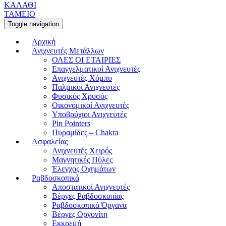
ΚΑΛΑΘΙ
ΤΑΜΕΙΟ
Toggle navigation
Αρχική
Ανιχνευτές Μετάλλων
ΟΛΕΣ ΟΙ ΕΤΑΙΡΙΕΣ
Επαγγελματικοί Ανιχνευτές
Ανιχνευτές Χόμπυ
Παλμικοί Ανιχνευτές
Φυσικός Χρυσός
Οικονομικοί Ανιχνευτές
Υποβρύχιοι Ανιχνευτές
Pin Pointers
Πυραμίδες – Chakra
Ασφαλείας
Ανιχνευτές Χειρός
Μαγνητικές Πύλες
Έλεγχος Οχημάτων
Ραβδοσκοπικά
Αποστατικοί Ανιχνευτές
Βέργες Ραβδοσκοπίας
Ραβδοσκοπικά Όργανα
Βέργες Οργονίτη
Εκκρεμή