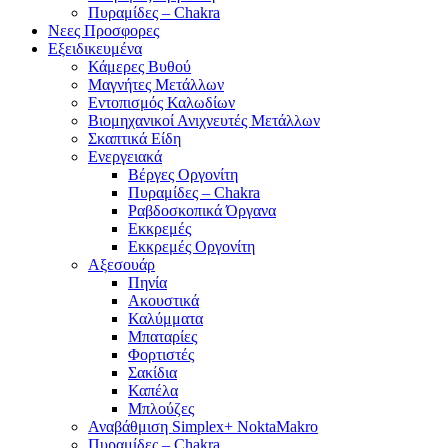
Πυραμίδες – Chakra
Νεες Προσφορες
Εξειδικευμένα
Κάμερες Βυθού
Μαγνήτες Μετάλλων
Εντοπισμός Καλωδίων
Βιομηχανικοί Ανιχνευτές Μετάλλων
Σκαπτικά Είδη
Ενεργειακά
Βέργες Οργονίτη
Πυραμίδες – Chakra
Ραβδοσκοπικά Όργανα
Εκκρεμές
Εκκρεμές Οργονίτη
Αξεσουάρ
Πηνία
Ακουστικά
Καλύμματα
Μπαταρίες
Φορτιστές
Σακίδια
Καπέλα
Μπλούζες
Αναβάθμιση Simplex+ NoktaMakro
Πυραμίδες – Chakra