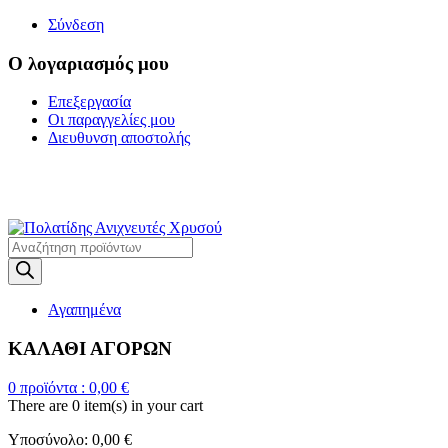
Σύνδεση
Ο λογαριασμός μου
Επεξεργασία
Οι παραγγελίες μου
Διευθυνση αποστολής
Η ΜΕΓΑΛΥΤΕΡΗ
ΓΚΑΜΑ ΑΝΙΧΝΕΥΤΩΝ ΜΕΤΑΛΛΩΝ
Products
search
Αγαπημένα
ΚΑΛΑΘΙ ΑΓΟΡΩΝ
0
προϊόντα :
0,00
€
There are
0 item(s)
in your cart
Υποσύνολο:
0,00
€