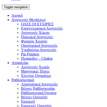
Toggle navigation
Αρχική
Ανιχνευτές Μετάλλων
ΟΛΕΣ ΟΙ ΕΤΑΙΡΙΕΣ
Επαγγελματικοί Ανιχνευτές
Ανιχνευτές Χόμπυ
Παλμικοί Ανιχνευτές
Φυσικός Χρυσός
Οικονομικοί Ανιχνευτές
Υποβρύχιοι Ανιχνευτές
Pin Pointers
Πυραμίδες – Chakra
Ασφαλείας
Ανιχνευτές Χειρός
Μαγνητικές Πύλες
Έλεγχος Οχημάτων
Ραβδοσκοπικά
Αποστατικοί Ανιχνευτές
Βέργες Ραβδοσκοπίας
Ραβδοσκοπικά Όργανα
Βέργες Οργονίτη
Εκκρεμή
Εκκρεμές Οργονίτη