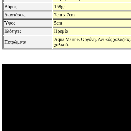
Βάρος
158gr
Διαστάσεις
7cm x 7cm
Ύψος
5cm
Ιδιότητες
Ηρεμία
Aqua Marine, Οργόνη, Λευκός χαλαζίας,
Πετρώματα
χαλκού.