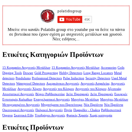
Μπείτε στο κανάλι Polatidis group στο youtube για να δείτε τα πάντα
σε βιντεάκια που έχουν σχέση με ανιχνευτές μετάλλων και χρυσού.
Νέες ειδήσεις...
Ετικέτες Κατηγοριών Προϊόντων
15 Κορυφαίοι Ανιχνευτές Μετάλλων
15 Κορυφαίοι Ανιχνευτές Μετάλλων
Accessories
Coils
Digging Tools
Dowser
Gold Prospecting
Hobby Detectors
Long Range Locators
Metal
detectors
Pendulums
Professional Detectors
Pulse Induction
Security Detectors
Used Metal
Detectors
Waterproof Detectors
Αμερικάνικοι Ανιχνευτές
Ανιχνευτές Ασφαλείας
Ανιχνευτές
Μετάλλων
Ανιχνευτές Χόμπυ
Ανιχνευτές του Κόσμου
Ανιχνευτές του Κόσμου
Αξεσουάρ
Αποστατικοί Ανιχνευτές
Βέργες Ραβδοσκοπίας
Δείτε Προσφορές
Δείτε Προσφορές
Εκκρεμές
Εντοπισμός Καλωδίων
Επαγγελματικοί Ανιχνευτές
Μαγνήτες Μετάλλων
Μαγνήτες Μετάλλων
Μεταχειρισμένοι Ανιχνευτές
Μηχανήματα που Προτείνουμε
Νέα Προϊόντα
Νέα Προϊόντα
Οικονομικοί Ανιχνευτές
Παλμικοί Ανιχνευτές
Πηνία
Πυραμίδες - Chakra
Ραβδοσκοπικά
Όργανα
Σκαπτικά Είδη
Υποβρύχιοι Ανιχνευτές
Φυσικός Χρυσός
Χωρίς κατηγορία
Ετικέτες Προϊόντων