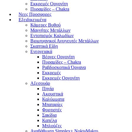
Εκκρεμές Οργονίτη
Πυραμίδες – Chakra
Νεες Προσφορες
Εξειδικευμένα
Κάμερες Βυθού
Μαγνήτες Μετάλλων
Εντοπισμός Καλωδίων
Βιομηχανικοί Ανιχνευτές Μετάλλων
Σκαπτικά Είδη
Ενεργειακά
Βέργες Οργονίτη
Πυραμίδες – Chakra
Ραβδοσκοπικά Όργανα
Εκκρεμές
Εκκρεμές Οργονίτη
Αξεσουάρ
Πηνία
Ακουστικά
Καλύμματα
Μπαταρίες
Φορτιστές
Σακίδια
Καπέλα
Μπλούζες
Αναβάθμιση Simplex+ NoktaMakro