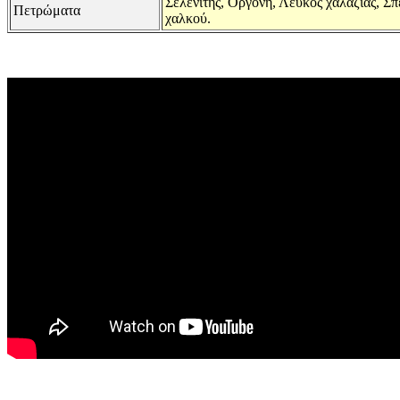
Σελενίτης, Οργόνη, Λευκός χαλαζίας, Σπ
Πετρώματα
χαλκού.