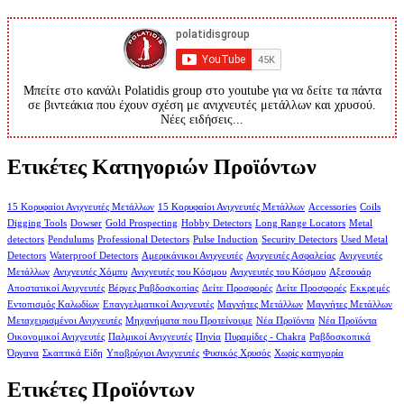
Μπείτε στο κανάλι Polatidis group στο youtube για να δείτε τα πάντα
σε βιντεάκια που έχουν σχέση με ανιχνευτές μετάλλων και χρυσού.
Νέες ειδήσεις...
Ετικέτες Κατηγοριών Προϊόντων
15 Κορυφαίοι Ανιχνευτές Μετάλλων
15 Κορυφαίοι Ανιχνευτές Μετάλλων
Accessories
Coils
Digging Tools
Dowser
Gold Prospecting
Hobby Detectors
Long Range Locators
Metal
detectors
Pendulums
Professional Detectors
Pulse Induction
Security Detectors
Used Metal
Detectors
Waterproof Detectors
Αμερικάνικοι Ανιχνευτές
Ανιχνευτές Ασφαλείας
Ανιχνευτές
Μετάλλων
Ανιχνευτές Χόμπυ
Ανιχνευτές του Κόσμου
Ανιχνευτές του Κόσμου
Αξεσουάρ
Αποστατικοί Ανιχνευτές
Βέργες Ραβδοσκοπίας
Δείτε Προσφορές
Δείτε Προσφορές
Εκκρεμές
Εντοπισμός Καλωδίων
Επαγγελματικοί Ανιχνευτές
Μαγνήτες Μετάλλων
Μαγνήτες Μετάλλων
Μεταχειρισμένοι Ανιχνευτές
Μηχανήματα που Προτείνουμε
Νέα Προϊόντα
Νέα Προϊόντα
Οικονομικοί Ανιχνευτές
Παλμικοί Ανιχνευτές
Πηνία
Πυραμίδες - Chakra
Ραβδοσκοπικά
Όργανα
Σκαπτικά Είδη
Υποβρύχιοι Ανιχνευτές
Φυσικός Χρυσός
Χωρίς κατηγορία
Ετικέτες Προϊόντων