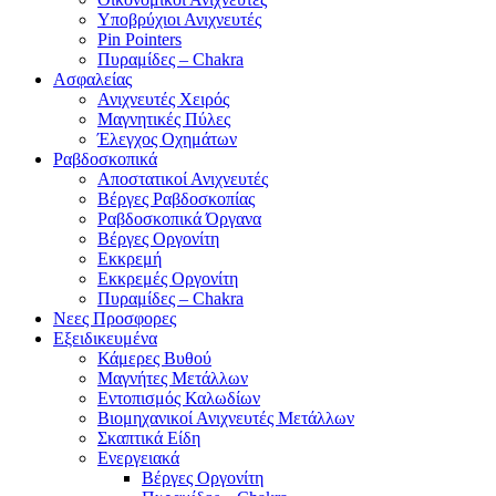
Υποβρύχιοι Ανιχνευτές
Pin Pointers
Πυραμίδες – Chakra
Ασφαλείας
Ανιχνευτές Χειρός
Μαγνητικές Πύλες
Έλεγχος Οχημάτων
Ραβδοσκοπικά
Αποστατικοί Ανιχνευτές
Βέργες Ραβδοσκοπίας
Ραβδοσκοπικά Όργανα
Βέργες Οργονίτη
Εκκρεμή
Εκκρεμές Οργονίτη
Πυραμίδες – Chakra
Νεες Προσφορες
Εξειδικευμένα
Κάμερες Βυθού
Μαγνήτες Μετάλλων
Εντοπισμός Καλωδίων
Βιομηχανικοί Ανιχνευτές Μετάλλων
Σκαπτικά Είδη
Ενεργειακά
Βέργες Οργονίτη