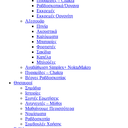
Πυραμίδες – Chakra
Ραβδοσκοπικά Όργανα
Εκκρεμές
Εκκρεμές Οργονίτη
Αξεσουάρ
Πηνία
Ακουστικά
Καλύμματα
Μπαταρίες
Φορτιστές
Σακίδια
Καπέλα
Μπλούζες
Αναβάθμιση Simplex+ NoktaMakro
Πυραμίδες – Chakra
Βέργες Ραβδοσκοπίας
Θησαυροί
Σημάδια
Ιστορίες
Συχνές Ερωτήσεις
Ανιχνευτές – Μύθοι
Μαθαίνουμε Περισσότερα
Νομίσματα
Ραβδοσκοπία
Συμβουλές Χρήσης