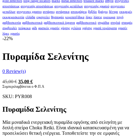
gold detectors
long range locators
marks
metal detectors
treasure marks
αθήνα
ανιχνευτές
αποστάσεως
ανιχνευτής αποστάσεως
ανιχνευτής μετάλλων
ανιχνευτής χρυσού
ανιχνευτες
μεταλλων
ανιχνευτες χρυσου
αντάρτες
αντάρτικα
αποκρύψεις
βιβλίο
βράχος
δέντρο
εκκρεμές
εκκρεμοσκοπία
ελλάδα
ερμηνείες
θησαυρός
κομιτατζίδικα
λίρες
λύσεις
ομοιωμα
πηγή
ραβδοσκοπία
ραβδοσκοπικά
ραβδοσκοπικά όργανα
ραβδοσκοπικό
σημάδια
σπηλιά
σταυρός
συμβουλές
τούρκικα
φίδι
φυσικός χρυσός
χάρτης
χελώνα
χρήσης
χρυσά νομίσματα
χρυσές
λίρες
χρυσός
-22%
Πυραμίδα Σελενίτης
0
Review(s)
Original
Η
45,00
€
35,00
€
price
τρέχουσα
Συμπεριλαμβάνεται ο Φ.Π.Α
was:
τιμή
SKU:
PYR008
45,00 €.
είναι:
35,00 €.
Πυραμίδα Σελενίτης
Μία μοναδικά ενεργειακή πυραμίδα οργόνης από σεληνίτη με
διπλή σπείρα Choku Reiki. Είναι ιδανικά κατασκευασμένη για να
προσελκύσει θετική ενέργεια. Τοποθετείστε την σε εμφανές