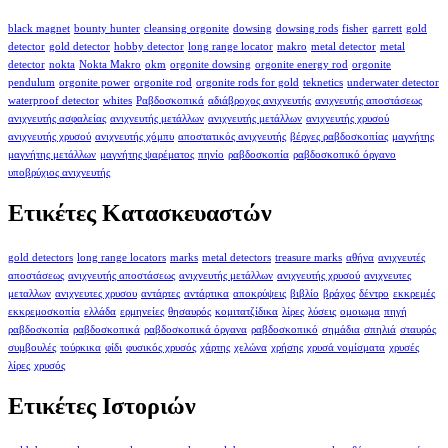
black magnet
bounty hunter
cleansing orgonite
dowsing
dowsing rods
fisher
garrett
gold
detector
gold detector
hobby detector
long range locator
makro
metal detector
metal
detector
nokta
Nokta Makro
okm
orgonite dowsing
orgonite energy rod
orgonite
pendulum
orgonite power
orgonite rod
orgonite rods for gold
teknetics
underwater detector
waterproof detector
whites
Ραβδοσκοπικά
αδιάβροχος ανιχνευτής
ανιχνευτής αποστάσεως
ανιχνευτής ασφαλείας
ανιχνευτής μετάλλων
ανιχνευτής μετάλλων
ανιχνευτής χρυσού
ανιχνευτής χρυσού
ανιχνευτής χόμπυ
αποστατικός ανιχνευτής
βέργες ραβδοσκοπίας
μαγνήτης
μαγνήτης μετάλλων
μαγνήτης ψαρέματος
πηνίο
ραβδοσκοπία
ραβδοσκοπικό όργανο
υποβρύχιος ανιχνευτής
Ετικέτες Κατασκευαστών
gold detectors
long range locators
marks
metal detectors
treasure marks
αθήνα
ανιχνευτές
αποστάσεως
ανιχνευτής αποστάσεως
ανιχνευτής μετάλλων
ανιχνευτής χρυσού
ανιχνευτες
μεταλλων
ανιχνευτες χρυσου
αντάρτες
αντάρτικα
αποκρύψεις
βιβλίο
βράχος
δέντρο
εκκρεμές
εκκρεμοσκοπία
ελλάδα
ερμηνείες
θησαυρός
κομιτατζίδικα
λίρες
λύσεις
ομοιωμα
πηγή
ραβδοσκοπία
ραβδοσκοπικά
ραβδοσκοπικά όργανα
ραβδοσκοπικό
σημάδια
σπηλιά
σταυρός
συμβουλές
τούρκικα
φίδι
φυσικός χρυσός
χάρτης
χελώνα
χρήσης
χρυσά νομίσματα
χρυσές
λίρες
χρυσός
Ετικέτες Ιστοριών