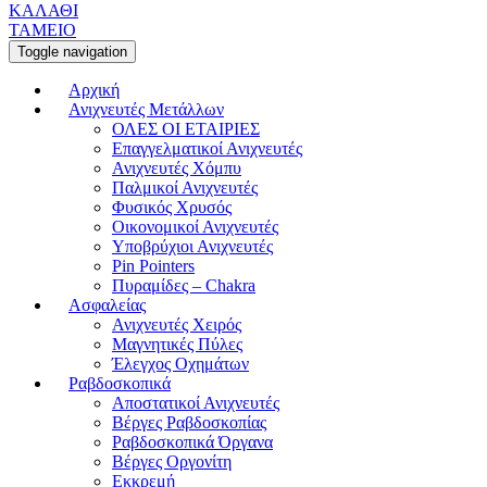
ΚΑΛΑΘΙ
ΤΑΜΕΙΟ
Toggle navigation
Αρχική
Ανιχνευτές Μετάλλων
ΟΛΕΣ ΟΙ ΕΤΑΙΡΙΕΣ
Επαγγελματικοί Ανιχνευτές
Ανιχνευτές Χόμπυ
Παλμικοί Ανιχνευτές
Φυσικός Χρυσός
Οικονομικοί Ανιχνευτές
Υποβρύχιοι Ανιχνευτές
Pin Pointers
Πυραμίδες – Chakra
Ασφαλείας
Ανιχνευτές Χειρός
Μαγνητικές Πύλες
Έλεγχος Οχημάτων
Ραβδοσκοπικά
Αποστατικοί Ανιχνευτές
Βέργες Ραβδοσκοπίας
Ραβδοσκοπικά Όργανα
Βέργες Οργονίτη
Εκκρεμή