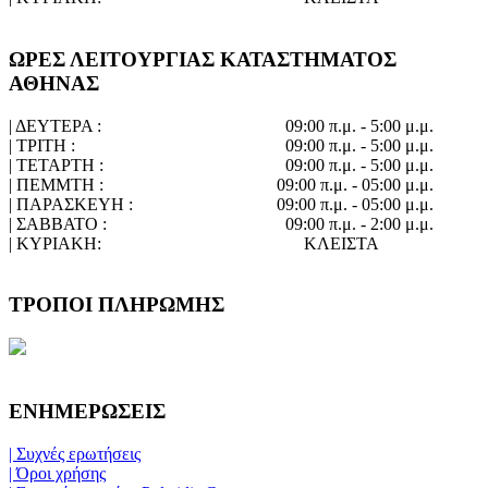
ΩΡΕΣ ΛΕΙΤΟΥΡΓΙΑΣ ΚΑΤΑΣΤΗΜΑΤΟΣ
ΑΘΗΝΑΣ
| ΔΕΥΤΕΡΑ :
09:00 π.μ. - 5:00 μ.μ.
| ΤΡΙΤΗ :
09:00 π.μ. - 5:00 μ.μ.
| ΤΕΤΑΡΤΗ :
09:00 π.μ. - 5:00 μ.μ.
| ΠΕΜΜΤΗ :
09:00 π.μ. - 05:00 μ.μ.
| ΠΑΡΑΣΚΕΥΗ :
09:00 π.μ. - 05:00 μ.μ.
| ΣΑΒΒΑΤΟ :
09:00 π.μ. - 2:00 μ.μ.
| ΚΥΡΙΑΚΗ:
ΚΛΕΙΣΤΑ
ΤΡΟΠΟΙ ΠΛΗΡΩΜΗΣ
ΕΝΗΜΕΡΩΣΕΙΣ
| Συχνές ερωτήσεις
| Όροι χρήσης