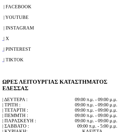
| FACEBOOK
| YOUTUBE
| INSTAGRAM
| X
| PINTEREST
| TIKTOK
ΩΡΕΣ ΛΕΙΤΟΥΡΓΙΑΣ ΚΑΤΑΣΤΗΜΑΤΟΣ
ΕΔΕΣΣΑΣ
| ΔΕΥΤΕΡΑ :
09:00 π.μ. - 09:00 μ.μ.
| ΤΡΙΤΗ :
09:00 π.μ. - 09:00 μ.μ.
| ΤΕΤΑΡΤΗ :
09:00 π.μ. - 09:00 μ.μ.
| ΠΕΜΜΤΗ :
09:00 π.μ. - 09:00 μ.μ.
| ΠΑΡΑΣΚΕΥΗ :
09:00 π.μ. - 09:00 μ.μ.
| ΣΑΒΒΑΤΟ :
09:00 π.μ. - 5:00 μ.μ.
| ΚΥΡΙΑΚΗ:
ΚΛΕΙΣΤΑ