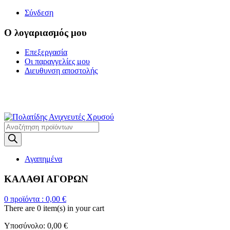
Σύνδεση
Ο λογαριασμός μου
Επεξεργασία
Οι παραγγελίες μου
Διευθυνση αποστολής
Η ΜΕΓΑΛΥΤΕΡΗ
ΓΚΑΜΑ ΑΝΙΧΝΕΥΤΩΝ ΜΕΤΑΛΛΩΝ
Products
search
Αγαπημένα
ΚΑΛΑΘΙ ΑΓΟΡΩΝ
0
προϊόντα :
0,00
€
There are
0 item(s)
in your cart
Υποσύνολο:
0,00
€