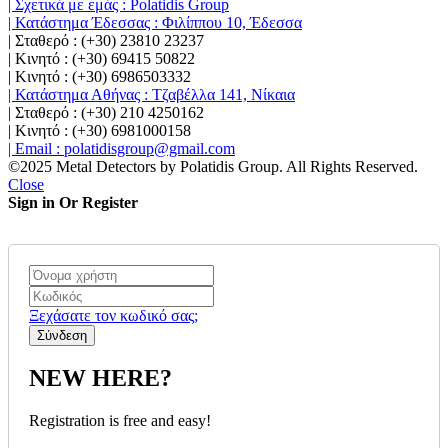
| Σχετικά με εμάς : Polatidis Group
| Κατάστημα Έδεσσας : Φιλίππου 10, Έδεσσα
| Σταθερό : (+30) 23810 23237
| Κινητό : (+30) 69415 50822
| Κινητό : (+30) 6986503332
| Κατάστημα Αθήνας : Τζαβέλλα 141, Νίκαια
| Σταθερό : (+30) 210 4250162
| Κινητό : (+30) 6981000158
| Email : polatidisgroup@gmail.com
©2025 Metal Detectors by Polatidis Group. All Rights Reserved.
Close
Sign in Or Register
Ξεχάσατε τον κωδικό σας;
NEW HERE?
Registration is free and easy!