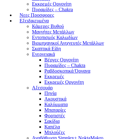
Εκκρεμές Οργονίτη
Πυραμίδες – Chakra
Νεες Προσφορες
Εξειδικευμένα
Κάμερες Βυθού
Μαγνήτες Μετάλλων
Εντοπισμός Καλωδίων
Βιομηχανικοί Ανιχνευτές Μετάλλων
Σκαπτικά Είδη
Ενεργειακά
Βέργες Οργονίτη
Πυραμίδες – Chakra
Ραβδοσκοπικά Όργανα
Εκκρεμές
Εκκρεμές Οργονίτη
Αξεσουάρ
Πηνία
Ακουστικά
Καλύμματα
Μπαταρίες
Φορτιστές
Σακίδια
Καπέλα
Μπλούζες
Αναβάθμιση Simplex+ NoktaMakro