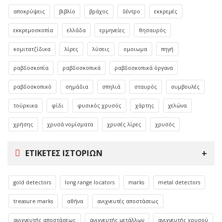
αποκρύψεις
βιβλίο
βράχος
δέντρο
εκκρεμές
εκκρεμοσκοπία
ελλάδα
ερμηνείες
θησαυρός
κομιτατζίδικα
λίρες
λύσεις
ομοιωμα
πηγή
ραβδοσκοπία
ραβδοσκοπικά
ραβδοσκοπικά όργανα
ραβδοσκοπικό
σημάδια
σπηλιά
σταυρός
συμβουλές
τούρκικα
φίδι
φυσικός χρυσός
χάρτης
χελώνα
χρήσης
χρυσά νομίσματα
χρυσές λίρες
χρυσός
ΕΤΙΚΈΤΕΣ ΙΣΤΟΡΙΏΝ
gold detectors
long range locators
marks
metal detectors
treasure marks
αθήνα
ανιχνευτές αποστάσεως
ανιχνευτής αποστάσεως
ανιχνευτής μετάλλων
ανιχνευτής χρυσού