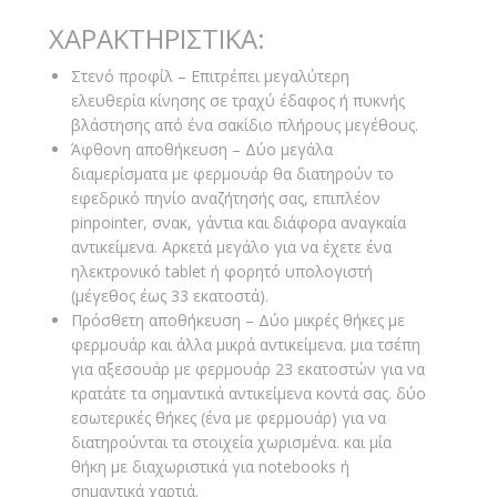
ΧΑΡΑΚΤΗΡΙΣΤΙΚΑ:
Στενό προφίλ – Επιτρέπει μεγαλύτερη
ελευθερία κίνησης σε τραχύ έδαφος ή πυκνής
βλάστησης από ένα σακίδιο πλήρους μεγέθους.
Άφθονη αποθήκευση – Δύο μεγάλα
διαμερίσματα με φερμουάρ θα διατηρούν το
εφεδρικό πηνίο αναζήτησής σας, επιπλέον
pinpointer, σνακ, γάντια και διάφορα αναγκαία
αντικείμενα. Αρκετά μεγάλο για να έχετε ένα
ηλεκτρονικό tablet ή φορητό υπολογιστή
(μέγεθος έως 33 εκατοστά).
Πρόσθετη αποθήκευση – Δύο μικρές θήκες με
φερμουάρ και άλλα μικρά αντικείμενα. μια τσέπη
για αξεσουάρ με φερμουάρ 23 εκατοστών για να
κρατάτε τα σημαντικά αντικείμενα κοντά σας. δύο
εσωτερικές θήκες (ένα με φερμουάρ) για να
διατηρούνται τα στοιχεία χωρισμένα. και μία
θήκη με διαχωριστικά για notebooks ή
σημαντικά χαρτιά.