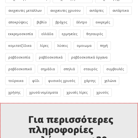
ανιχνευτες μεταλλων
ανιχνευτες χρυσου
αντάρτες
αντάρτικα
αποκρύψεις
βιβλίο
βράχος
δέντρο
εκκρεμές
εκκρεμοσκοπία
ελλάδα
ερμηνείες
θησαυρός
κομιτατζίδικα
λίρες
λύσεις
ομοιωμα
πηγή
ραβδοσκοπία
ραβδοσκοπικά
ραβδοσκοπικά όργανα
ραβδοσκοπικό
σημάδια
σπηλιά
σταυρός
συμβουλές
τούρκικα
φίδι
φυσικός χρυσός
χάρτης
χελώνα
χρήσης
χρυσά νομίσματα
χρυσές λίρες
χρυσός
Για περισσότερες
πληροφορίες