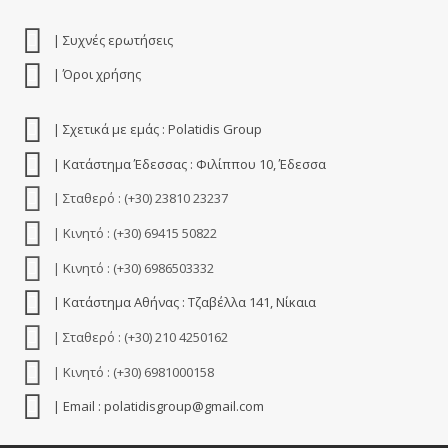
| Συχνές ερωτήσεις
| Όροι χρήσης
| Σχετικά με εμάς : Polatidis Group
| Κατάστημα Έδεσσας : Φιλίππου 10, Έδεσσα
| Σταθερό : (+30) 23810 23237
| Κινητό : (+30) 69415 50822
| Κινητό : (+30) 6986503332
| Κατάστημα Αθήνας : Τζαβέλλα 141, Νίκαια
| Σταθερό : (+30) 210 4250162
| Κινητό : (+30) 6981000158
| Email : polatidisgroup@gmail.com