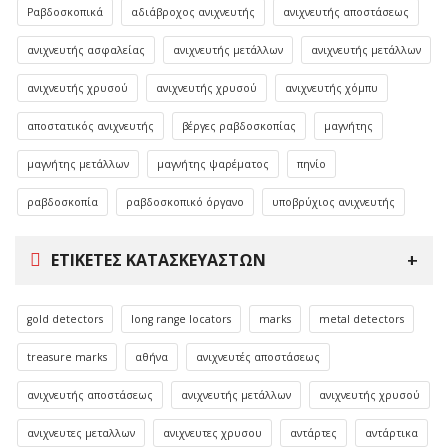
Ραβδοσκοπικά
αδιάβροχος ανιχνευτής
ανιχνευτής αποστάσεως
ανιχνευτής ασφαλείας
ανιχνευτής μετάλλων
ανιχνευτής μετάλλων
ανιχνευτής χρυσού
ανιχνευτής χρυσού
ανιχνευτής χόμπυ
αποστατικός ανιχνευτής
βέργες ραβδοσκοπίας
μαγνήτης
μαγνήτης μετάλλων
μαγνήτης ψαρέματος
πηνίο
ραβδοσκοπία
ραβδοσκοπικό όργανο
υποβρύχιος ανιχνευτής
ΕΤΙΚΈΤΕΣ ΚΑΤΑΣΚΕΥΑΣΤΏΝ
gold detectors
long range locators
marks
metal detectors
treasure marks
αθήνα
ανιχνευτές αποστάσεως
ανιχνευτής αποστάσεως
ανιχνευτής μετάλλων
ανιχνευτής χρυσού
ανιχνευτες μεταλλων
ανιχνευτες χρυσου
αντάρτες
αντάρτικα