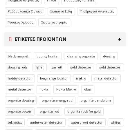
Παλμικοί Ανιχνευτές
Πηνία
Πυραμίδες - Chakra
Ραβδοσκοπικά Όργανα
Σκαπτικά Είδη
Υποβρύχιοι Ανιχνευτές
Φυσικός Χρυσός
Χωρίς κατηγορία
ΕΤΙΚΈΤΕΣ ΠΡΟΪΌΝΤΩΝ
black magnet
bounty hunter
cleansing orgonite
dowsing
dowsing rods
fisher
garrett
gold detector
gold detector
hobby detector
long range locator
makro
metal detector
metal detector
nokta
Nokta Makro
okm
orgonite dowsing
orgonite energy rod
orgonite pendulum
orgonite power
orgonite rod
orgonite rods for gold
teknetics
underwater detector
waterproof detector
whites