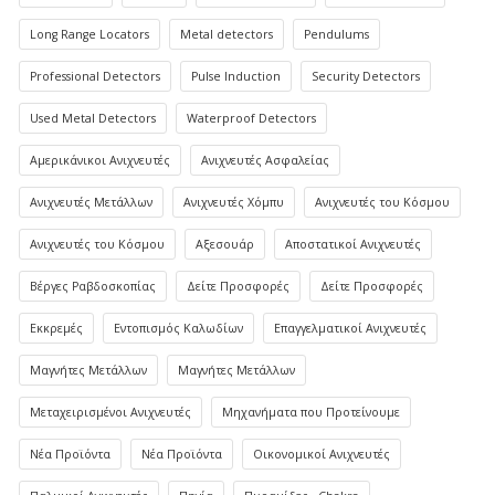
Long Range Locators
Metal detectors
Pendulums
Professional Detectors
Pulse Induction
Security Detectors
Used Metal Detectors
Waterproof Detectors
Αμερικάνικοι Ανιχνευτές
Ανιχνευτές Ασφαλείας
Ανιχνευτές Μετάλλων
Ανιχνευτές Χόμπυ
Ανιχνευτές του Κόσμου
Ανιχνευτές του Κόσμου
Αξεσουάρ
Αποστατικοί Ανιχνευτές
Βέργες Ραβδοσκοπίας
Δείτε Προσφορές
Δείτε Προσφορές
Εκκρεμές
Εντοπισμός Καλωδίων
Επαγγελματικοί Ανιχνευτές
Μαγνήτες Μετάλλων
Μαγνήτες Μετάλλων
Μεταχειρισμένοι Ανιχνευτές
Μηχανήματα που Προτείνουμε
Νέα Προϊόντα
Νέα Προϊόντα
Οικονομικοί Ανιχνευτές