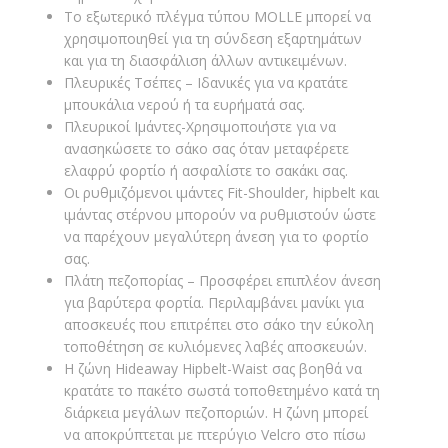
Το εξωτερικό πλέγμα τύπου MOLLE μπορεί να
χρησιμοποιηθεί για τη σύνδεση εξαρτημάτων
και για τη διασφάλιση άλλων αντικειμένων.
Πλευρικές Τσέπες – Ιδανικές για να κρατάτε
μπουκάλια νερού ή τα ευρήματά σας.
Πλευρικοί Ιμάντες-Χρησιμοποιήστε για να
ανασηκώσετε το σάκο σας όταν μεταφέρετε
ελαφρύ φορτίο ή ασφαλίστε το σακάκι σας.
Οι ρυθμιζόμενοι ιμάντες Fit-Shoulder, hipbelt και
ιμάντας στέρνου μπορούν να ρυθμιστούν ώστε
να παρέχουν μεγαλύτερη άνεση για το φορτίο
σας.
Πλάτη πεζοπορίας – Προσφέρει επιπλέον άνεση
για βαρύτερα φορτία. Περιλαμβάνει μανίκι για
αποσκευές που επιτρέπει στο σάκο την εύκολη
τοποθέτηση σε κυλιόμενες λαβές αποσκευών.
Η ζώνη Hideaway Hipbelt-Waist σας βοηθά να
κρατάτε το πακέτο σωστά τοποθετημένο κατά τη
διάρκεια μεγάλων πεζοποριών. Η ζώνη μπορεί
να αποκρύπτεται με πτερύγιο Velcro στο πίσω