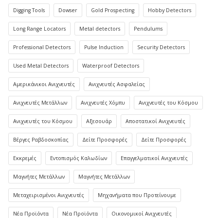
Digging Tools
Dowser
Gold Prospecting
Hobby Detectors
Long Range Locators
Metal detectors
Pendulums
Professional Detectors
Pulse Induction
Security Detectors
Used Metal Detectors
Waterproof Detectors
Αμερικάνικοι Ανιχνευτές
Ανιχνευτές Ασφαλείας
Ανιχνευτές Μετάλλων
Ανιχνευτές Χόμπυ
Ανιχνευτές του Κόσμου
Ανιχνευτές του Κόσμου
Αξεσουάρ
Αποστατικοί Ανιχνευτές
Βέργες Ραβδοσκοπίας
Δείτε Προσφορές
Δείτε Προσφορές
Εκκρεμές
Εντοπισμός Καλωδίων
Επαγγελματικοί Ανιχνευτές
Μαγνήτες Μετάλλων
Μαγνήτες Μετάλλων
Μεταχειρισμένοι Ανιχνευτές
Μηχανήματα που Προτείνουμε
Νέα Προϊόντα
Νέα Προϊόντα
Οικονομικοί Ανιχνευτές