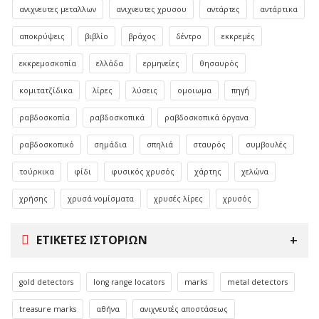
ανιχνευτες μεταλλων
ανιχνευτες χρυσου
αντάρτες
αντάρτικα
αποκρύψεις
βιβλίο
βράχος
δέντρο
εκκρεμές
εκκρεμοσκοπία
ελλάδα
ερμηνείες
θησαυρός
κομιτατζίδικα
λίρες
λύσεις
ομοιωμα
πηγή
ραβδοσκοπία
ραβδοσκοπικά
ραβδοσκοπικά όργανα
ραβδοσκοπικό
σημάδια
σπηλιά
σταυρός
συμβουλές
τούρκικα
φίδι
φυσικός χρυσός
χάρτης
χελώνα
χρήσης
χρυσά νομίσματα
χρυσές λίρες
χρυσός
ΕΤΙΚΈΤΕΣ ΙΣΤΟΡΙΏΝ
gold detectors
long range locators
marks
metal detectors
treasure marks
αθήνα
ανιχνευτές αποστάσεως