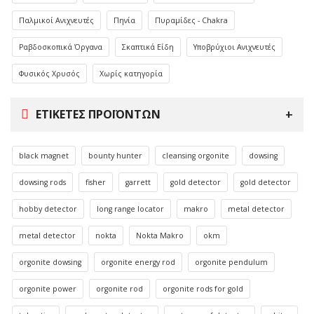
Παλμικοί Ανιχνευτές
Πηνία
Πυραμίδες - Chakra
Ραβδοσκοπικά Όργανα
Σκαπτικά Είδη
Υποβρύχιοι Ανιχνευτές
Φυσικός Χρυσός
Χωρίς κατηγορία
ΕΤΙΚΈΤΕΣ ΠΡΟΪΌΝΤΩΝ
black magnet
bounty hunter
cleansing orgonite
dowsing
dowsing rods
fisher
garrett
gold detector
gold detector
hobby detector
long range locator
makro
metal detector
metal detector
nokta
Nokta Makro
okm
orgonite dowsing
orgonite energy rod
orgonite pendulum
orgonite power
orgonite rod
orgonite rods for gold