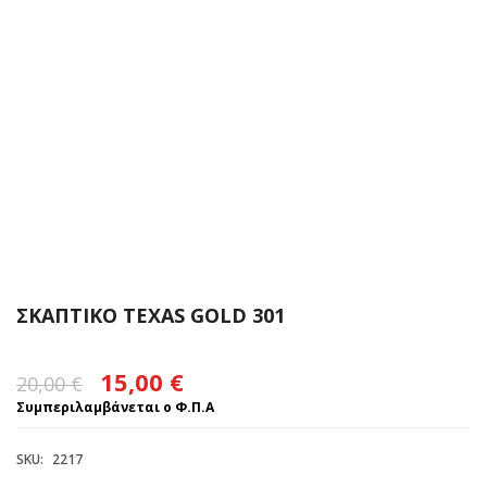
ΣΚΑΠΤΙΚΟ TEXAS GOLD 301
Original
Η
15,00
€
20,00
€
price
τρέχουσα
Συμπεριλαμβάνεται ο Φ.Π.Α
was:
τιμή
SKU:
2217
20,00 €.
είναι: