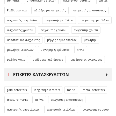
teknetics
underwater detector
waterproof detector
whites
Ραβδοσκοπικά
αδιάβροχος ανιχνευτής
ανιχνευτής αποστάσεως
ανιχνευτής ασφαλείας
ανιχνευτής μετάλλων
ανιχνευτής μετάλλων
ανιχνευτής χρυσού
ανιχνευτής χρυσού
ανιχνευτής χόμπυ
αποστατικός ανιχνευτής
βέργες ραβδοσκοπίας
μαγνήτης
μαγνήτης μετάλλων
μαγνήτης ψαρέματος
πηνίο
ραβδοσκοπία
ραβδοσκοπικό όργανο
υποβρύχιος ανιχνευτής
ΕΤΙΚΈΤΕΣ ΚΑΤΑΣΚΕΥΑΣΤΏΝ
gold detectors
long range locators
marks
metal detectors
treasure marks
αθήνα
ανιχνευτές αποστάσεως
ανιχνευτής αποστάσεως
ανιχνευτής μετάλλων
ανιχνευτής χρυσού