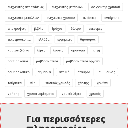
ανιχνευτής αποστάσεως
ανιχνευτής μετάλλων
ανιχνευτής χρυσού
ανιχνευτες μεταλλων
ανιχνευτες χρυσου
αντάρτες
αντάρτικα
αποκρύψεις
βιβλίο
βράχος
δέντρο
εκκρεμές
εκκρεμοσκοπία
ελλάδα
ερμηνείες
θησαυρός
κομιτατζίδικα
λίρες
λύσεις
ομοιωμα
πηγή
ραβδοσκοπία
ραβδοσκοπικά
ραβδοσκοπικά όργανα
ραβδοσκοπικό
σημάδια
σπηλιά
σταυρός
συμβουλές
τούρκικα
φίδι
φυσικός χρυσός
χάρτης
χελώνα
χρήσης
χρυσά νομίσματα
χρυσές λίρες
χρυσός
Για περισσότερες