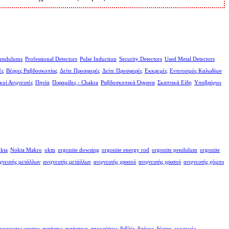
endulums
Professional Detectors
Pulse Induction
Security Detectors
Used Metal Detectors
ές
Βέργες Ραβδοσκοπίας
Δείτε Προσφορές
Δείτε Προσφορές
Εκκρεμές
Εντοπισμός Καλωδίων
κοί Ανιχνευτές
Πηνία
Πυραμίδες - Chakra
Ραβδοσκοπικά Όργανα
Σκαπτικά Είδη
Υποβρύχιοι
kta
Nokta Makro
okm
orgonite dowsing
orgonite energy rod
orgonite pendulum
orgonite
χνευτής μετάλλων
ανιχνευτής μετάλλων
ανιχνευτής χρυσού
ανιχνευτής χρυσού
ανιχνευτής χόμπυ
ανιχνευτες χρυσου
αντάρτες
αντάρτικα
αποκρύψεις
βιβλίο
βράχος
δέντρο
εκκρεμές