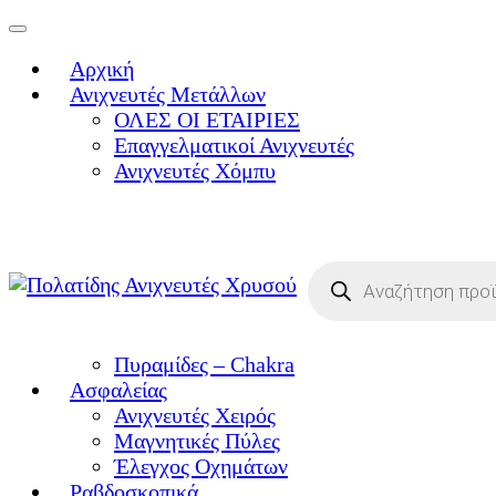
Toggle
navigation
Αρχική
Ανιχνευτές Μετάλλων
ΟΛΕΣ ΟΙ ΕΤΑΙΡΙΕΣ
Επαγγελματικοί Ανιχνευτές
Ανιχνευτές Χόμπυ
Products
search
Πυραμίδες – Chakra
Ασφαλείας
Ανιχνευτές Χειρός
Μαγνητικές Πύλες
Έλεγχος Οχημάτων
Ραβδοσκοπικά