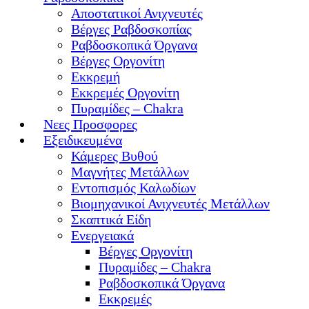
Αποστατικοί Ανιχνευτές
Βέργες Ραβδοσκοπίας
Ραβδοσκοπικά Όργανα
Βέργες Οργονίτη
Εκκρεμή
Εκκρεμές Οργονίτη
Πυραμίδες – Chakra
Νεες Προσφορες
Εξειδικευμένα
Κάμερες Βυθού
Μαγνήτες Μετάλλων
Εντοπισμός Καλωδίων
Βιομηχανικοί Ανιχνευτές Μετάλλων
Σκαπτικά Είδη
Ενεργειακά
Βέργες Οργονίτη
Πυραμίδες – Chakra
Ραβδοσκοπικά Όργανα
Εκκρεμές