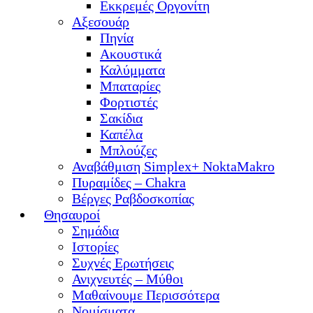
Εκκρεμές Οργονίτη
Αξεσουάρ
Πηνία
Ακουστικά
Καλύμματα
Μπαταρίες
Φορτιστές
Σακίδια
Καπέλα
Μπλούζες
Αναβάθμιση Simplex+ NoktaMakro
Πυραμίδες – Chakra
Βέργες Ραβδοσκοπίας
Θησαυροί
Σημάδια
Ιστορίες
Συχνές Ερωτήσεις
Ανιχνευτές – Μύθοι
Μαθαίνουμε Περισσότερα
Νομίσματα