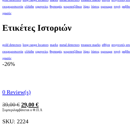
εκκρεμοσκοπία
ελλάδα
ερμηνείες
θησαυρός
κομιτατζίδικα
λίρες
λύσεις
ομοιωμα
πηγή
ραβδο
χρυσός
Ετικέτες Ιστοριών
gold detectors
long range locators
marks
metal detectors
treasure marks
αθήνα
ανιχνευτές α
εκκρεμοσκοπία
ελλάδα
ερμηνείες
θησαυρός
κομιτατζίδικα
λίρες
λύσεις
ομοιωμα
πηγή
ραβδο
χρυσός
-26%
0
Review(s)
Original
Η
39,00
€
29,00
€
price
τρέχουσα
Συμπεριλαμβάνεται ο Φ.Π.Α
was:
τιμή
SKU:
2224
39,00 €.
είναι: