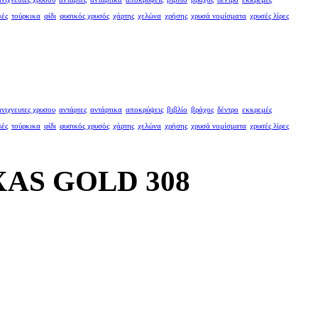
λές
τούρκικα
φίδι
φυσικός χρυσός
χάρτης
χελώνα
χρήσης
χρυσά νομίσματα
χρυσές λίρες
ανιχνευτες χρυσου
αντάρτες
αντάρτικα
αποκρύψεις
βιβλίο
βράχος
δέντρο
εκκρεμές
λές
τούρκικα
φίδι
φυσικός χρυσός
χάρτης
χελώνα
χρήσης
χρυσά νομίσματα
χρυσές λίρες
AS GOLD 308