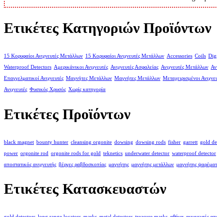
Ετικέτες Κατηγοριών Προϊόντων
15 Κορυφαίοι Ανιχνευτές Μετάλλων
15 Κορυφαίοι Ανιχνευτές Μετάλλων
Accessories
Coils
Dig
Waterproof Detectors
Αμερικάνικοι Ανιχνευτές
Ανιχνευτές Ασφαλείας
Ανιχνευτές Μετάλλων
Αν
Επαγγελματικοί Ανιχνευτές
Μαγνήτες Μετάλλων
Μαγνήτες Μετάλλων
Μεταχειρισμένοι Ανιχνε
Ανιχνευτές
Φυσικός Χρυσός
Χωρίς κατηγορία
Ετικέτες Προϊόντων
black magnet
bounty hunter
cleansing orgonite
dowsing
dowsing rods
fisher
garrett
gold de
power
orgonite rod
orgonite rods for gold
teknetics
underwater detector
waterproof detector
αποστατικός ανιχνευτής
βέργες ραβδοσκοπίας
μαγνήτης
μαγνήτης μετάλλων
μαγνήτης ψαρέματ
Ετικέτες Κατασκευαστών
gold detectors
long range locators
marks
metal detectors
treasure marks
αθήνα
ανιχνευτές α