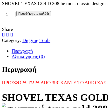
29,00 €.
SHOVEL TEXAS GOLD 308 he most classic design shovel
SHOVEL
Προσθήκη στο καλάθι
TEXAS
GOLD
Share
308
ποσότητα
Category:
Digging Tools
Περιγραφή
Αξιολογήσεις (0)
Περιγραφή
ΠΡΟΣΦΟΡΑ ΤΩΡΑ ΑΠΟ 39€ ΚΑΝΤΕ ΤΟ ΔΙΚΟ ΣΑΣ ΜΟ
SHOVEL TEXAS GOLD