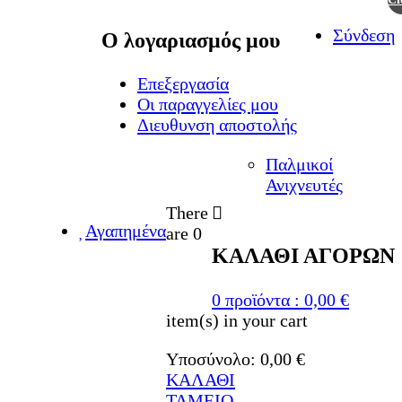
Σύνδεση
Ο λογαριασμός μου
Επεξεργασία
Οι παραγγελίες μου
Διευθυνση αποστολής
Παλμικοί
ΙΧΝΕΥΤΩΝ ΜΕΤΑΛΛΩΝ
Ανιχνευτές
There
Αγαπημένα
are
0
ΚΑΛΑΘΙ ΑΓΟΡΩΝ
0
προϊόντα :
0,00
€
item(s)
in your cart
Υποσύνολο:
0,00
€
ΚΑΛΑΘΙ
ΤΑΜΕΙΟ