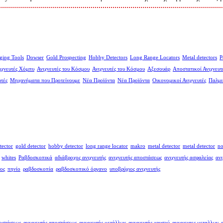
ging Tools
Dowser
Gold Prospecting
Hobby Detectors
Long Range Locators
Metal detectors
P
ιχνευτές Χόμπυ
Ανιχνευτές του Κόσμου
Ανιχνευτές του Κόσμου
Αξεσουάρ
Αποστατικοί Ανιχνευτ
υτές
Μηχανήματα που Προτείνουμε
Νέα Προϊόντα
Νέα Προϊόντα
Οικονομικοί Ανιχνευτές
Παλμι
tector
gold detector
hobby detector
long range locator
makro
metal detector
metal detector
no
whites
Ραβδοσκοπικά
αδιάβροχος ανιχνευτής
ανιχνευτής αποστάσεως
ανιχνευτής ασφαλείας
ανι
ος
πηνίο
ραβδοσκοπία
ραβδοσκοπικό όργανο
υποβρύχιος ανιχνευτής
ποστάσεως
ανιχνευτής αποστάσεως
ανιχνευτής μετάλλων
ανιχνευτής χρυσού
ανιχνευτες μεταλλων