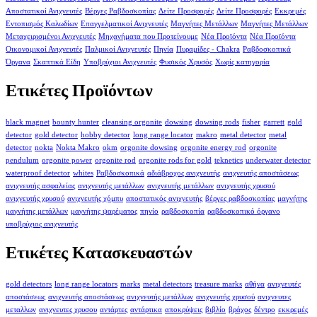
Αποστατικοί Ανιχνευτές
Βέργες Ραβδοσκοπίας
Δείτε Προσφορές
Δείτε Προσφορές
Εκκρεμές
Εντοπισμός Καλωδίων
Επαγγελματικοί Ανιχνευτές
Μαγνήτες Μετάλλων
Μαγνήτες Μετάλλων
Μεταχειρισμένοι Ανιχνευτές
Μηχανήματα που Προτείνουμε
Νέα Προϊόντα
Νέα Προϊόντα
Οικονομικοί Ανιχνευτές
Παλμικοί Ανιχνευτές
Πηνία
Πυραμίδες - Chakra
Ραβδοσκοπικά
Όργανα
Σκαπτικά Είδη
Υποβρύχιοι Ανιχνευτές
Φυσικός Χρυσός
Χωρίς κατηγορία
Ετικέτες Προϊόντων
black magnet
bounty hunter
cleansing orgonite
dowsing
dowsing rods
fisher
garrett
gold
detector
gold detector
hobby detector
long range locator
makro
metal detector
metal
detector
nokta
Nokta Makro
okm
orgonite dowsing
orgonite energy rod
orgonite
pendulum
orgonite power
orgonite rod
orgonite rods for gold
teknetics
underwater detector
waterproof detector
whites
Ραβδοσκοπικά
αδιάβροχος ανιχνευτής
ανιχνευτής αποστάσεως
ανιχνευτής ασφαλείας
ανιχνευτής μετάλλων
ανιχνευτής μετάλλων
ανιχνευτής χρυσού
ανιχνευτής χρυσού
ανιχνευτής χόμπυ
αποστατικός ανιχνευτής
βέργες ραβδοσκοπίας
μαγνήτης
μαγνήτης μετάλλων
μαγνήτης ψαρέματος
πηνίο
ραβδοσκοπία
ραβδοσκοπικό όργανο
υποβρύχιος ανιχνευτής
Ετικέτες Κατασκευαστών
gold detectors
long range locators
marks
metal detectors
treasure marks
αθήνα
ανιχνευτές
αποστάσεως
ανιχνευτής αποστάσεως
ανιχνευτής μετάλλων
ανιχνευτής χρυσού
ανιχνευτες
μεταλλων
ανιχνευτες χρυσου
αντάρτες
αντάρτικα
αποκρύψεις
βιβλίο
βράχος
δέντρο
εκκρεμές