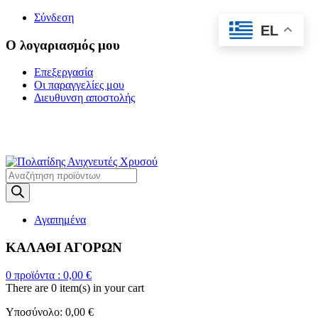
Σύνδεση
EL
Ο λογαριασμός μου
Επεξεργασία
Οι παραγγελίες μου
Διευθυνση αποστολής
Η ΜΕΓΑΛΥΤΕΡΗ
ΓΚΑΜΑ ΑΝΙΧΝΕΥΤΩΝ ΜΕΤΑΛΛΩΝ
Products
search
Αγαπημένα
ΚΑΛΑΘΙ ΑΓΟΡΩΝ
0
προϊόντα :
0,00
€
There are
0 item(s)
in your cart
Υποσύνολο:
0,00
€