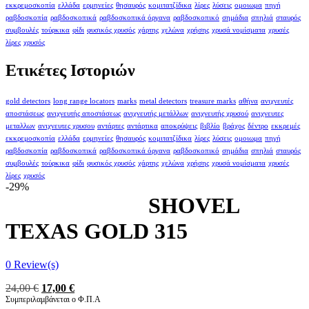
εκκρεμοσκοπία
ελλάδα
ερμηνείες
θησαυρός
κομιτατζίδικα
λίρες
λύσεις
ομοιωμα
πηγή
ραβδοσκοπία
ραβδοσκοπικά
ραβδοσκοπικά όργανα
ραβδοσκοπικό
σημάδια
σπηλιά
σταυρός
συμβουλές
τούρκικα
φίδι
φυσικός χρυσός
χάρτης
χελώνα
χρήσης
χρυσά νομίσματα
χρυσές
λίρες
χρυσός
Ετικέτες Ιστοριών
gold detectors
long range locators
marks
metal detectors
treasure marks
αθήνα
ανιχνευτές
αποστάσεως
ανιχνευτής αποστάσεως
ανιχνευτής μετάλλων
ανιχνευτής χρυσού
ανιχνευτες
μεταλλων
ανιχνευτες χρυσου
αντάρτες
αντάρτικα
αποκρύψεις
βιβλίο
βράχος
δέντρο
εκκρεμές
εκκρεμοσκοπία
ελλάδα
ερμηνείες
θησαυρός
κομιτατζίδικα
λίρες
λύσεις
ομοιωμα
πηγή
ραβδοσκοπία
ραβδοσκοπικά
ραβδοσκοπικά όργανα
ραβδοσκοπικό
σημάδια
σπηλιά
σταυρός
συμβουλές
τούρκικα
φίδι
φυσικός χρυσός
χάρτης
χελώνα
χρήσης
χρυσά νομίσματα
χρυσές
λίρες
χρυσός
-29%
SHOVEL
TEXAS GOLD 315
0
Review(s)
Original
Η
24,00
€
17,00
€
price
τρέχουσα
Συμπεριλαμβάνεται ο Φ.Π.Α