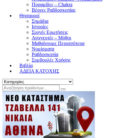
Πυραμίδες – Chakra
Βέργες Ραβδοσκοπίας
Θησαυροί
Σημάδια
Ιστορίες
Συχνές Ερωτήσεις
Ανιχνευτές – Μύθοι
Μαθαίνουμε Περισσότερα
Νομίσματα
Ραβδοσκοπία
Συμβουλές Χρήσης
Βιβλία
ΑΔΕΙΑ ΚΑΤΟΧΗΣ