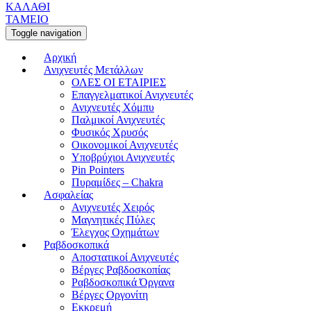
ΚΑΛΑΘΙ
ΤΑΜΕΙΟ
Toggle navigation
Αρχική
Ανιχνευτές Μετάλλων
ΟΛΕΣ ΟΙ ΕΤΑΙΡΙΕΣ
Επαγγελματικοί Ανιχνευτές
Ανιχνευτές Χόμπυ
Παλμικοί Ανιχνευτές
Φυσικός Χρυσός
Οικονομικοί Ανιχνευτές
Υποβρύχιοι Ανιχνευτές
Pin Pointers
Πυραμίδες – Chakra
Ασφαλείας
Ανιχνευτές Χειρός
Μαγνητικές Πύλες
Έλεγχος Οχημάτων
Ραβδοσκοπικά
Αποστατικοί Ανιχνευτές
Βέργες Ραβδοσκοπίας
Ραβδοσκοπικά Όργανα
Βέργες Οργονίτη
Εκκρεμή