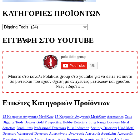
ΚΑΤΗΓΟΡΙΕΣ ΠΡΟΪΟΝΤΩΝ
ΕΓΓΡΑΦΗ ΣΤΟ YOUTUBE
Μπείτε στο κανάλι Polatidis group στο youtube για να δείτε τα πάντα
σε βιντεάκια που έχουν σχέση με ανιχνευτές μετάλλων και χρυσού.
Νέες ειδήσεις...
Ετικέτες Κατηγοριών Προϊόντων
15 Κορυφαίοι Ανιχνευτές Μετάλλων
15 Κορυφαίοι Ανιχνευτές Μετάλλων
Accessories
Coils
Digging Tools
Dowser
Gold Prospecting
Hobby Detectors
Long Range Locators
Metal
detectors
Pendulums
Professional Detectors
Pulse Induction
Security Detectors
Used Metal
Detectors
Waterproof Detectors
Αμερικάνικοι Ανιχνευτές
Ανιχνευτές Ασφαλείας
Ανιχνευτές
Μετάλλων
Ανιχνευτές Χόμπυ
Ανιχνευτές του Κόσμου
Ανιχνευτές του Κόσμου
Αξεσουάρ