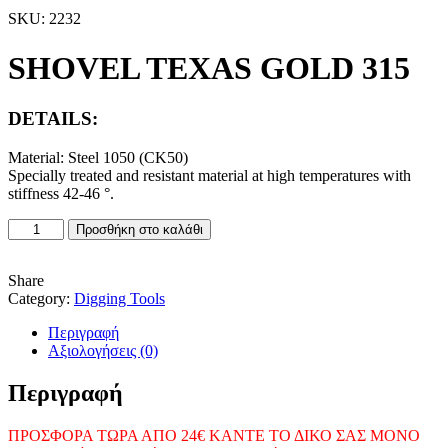
was:
τιμή
SKU:
2232
24,00 €.
είναι:
17,00 €.
SHOVEL TEXAS GOLD 315
DETAILS:
Material: Steel 1050 (CK50)
Specially treated and resistant material at high temperatures with
stiffness 42-46 °.
SHOVEL
Προσθήκη στο καλάθι
TEXAS
GOLD
315
Share
ποσότητα
Category:
Digging Tools
Περιγραφή
Αξιολογήσεις (0)
Περιγραφή
ΠΡΟΣΦΟΡΑ ΤΩΡΑ ΑΠΟ 24€ ΚΑΝΤΕ ΤΟ ΔΙΚΟ ΣΑΣ ΜΟΝΟ