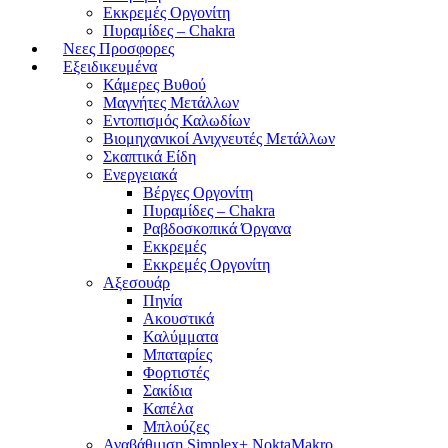
Εκκρεμές Οργονίτη
Πυραμίδες – Chakra
Νεες Προσφορες
Εξειδικευμένα
Κάμερες Βυθού
Μαγνήτες Μετάλλων
Εντοπισμός Καλωδίων
Βιομηχανικοί Ανιχνευτές Μετάλλων
Σκαπτικά Είδη
Ενεργειακά
Βέργες Οργονίτη
Πυραμίδες – Chakra
Ραβδοσκοπικά Όργανα
Εκκρεμές
Εκκρεμές Οργονίτη
Αξεσουάρ
Πηνία
Ακουστικά
Καλύμματα
Μπαταρίες
Φορτιστές
Σακίδια
Καπέλα
Μπλούζες
Αναβάθμιση Simplex+ NoktaMakro