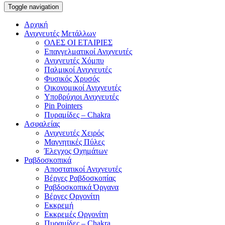
Toggle navigation
Αρχική
Ανιχνευτές Μετάλλων
ΟΛΕΣ ΟΙ ΕΤΑΙΡΙΕΣ
Επαγγελματικοί Ανιχνευτές
Ανιχνευτές Χόμπυ
Παλμικοί Ανιχνευτές
Φυσικός Χρυσός
Οικονομικοί Ανιχνευτές
Υποβρύχιοι Ανιχνευτές
Pin Pointers
Πυραμίδες – Chakra
Ασφαλείας
Ανιχνευτές Χειρός
Μαγνητικές Πύλες
Έλεγχος Οχημάτων
Ραβδοσκοπικά
Αποστατικοί Ανιχνευτές
Βέργες Ραβδοσκοπίας
Ραβδοσκοπικά Όργανα
Βέργες Οργονίτη
Εκκρεμή
Εκκρεμές Οργονίτη
Πυραμίδες – Chakra