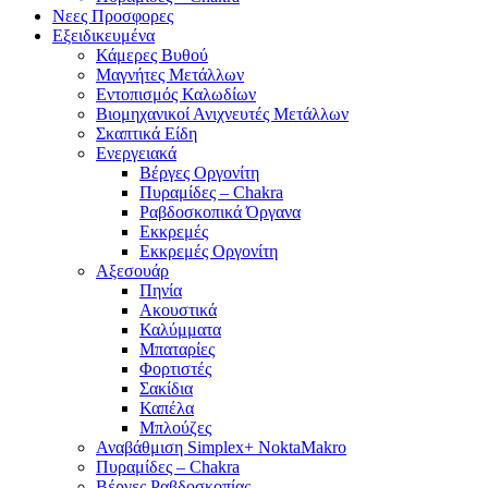
Νεες Προσφορες
Εξειδικευμένα
Κάμερες Βυθού
Μαγνήτες Μετάλλων
Εντοπισμός Καλωδίων
Βιομηχανικοί Ανιχνευτές Μετάλλων
Σκαπτικά Είδη
Ενεργειακά
Βέργες Οργονίτη
Πυραμίδες – Chakra
Ραβδοσκοπικά Όργανα
Εκκρεμές
Εκκρεμές Οργονίτη
Αξεσουάρ
Πηνία
Ακουστικά
Καλύμματα
Μπαταρίες
Φορτιστές
Σακίδια
Καπέλα
Μπλούζες
Αναβάθμιση Simplex+ NoktaMakro
Πυραμίδες – Chakra
Βέργες Ραβδοσκοπίας