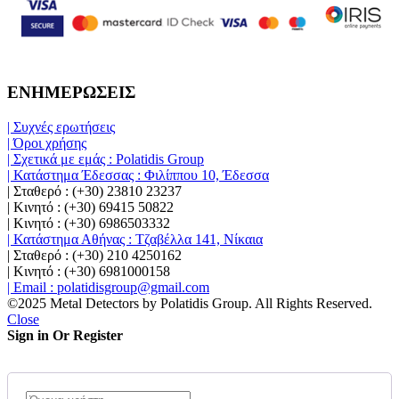
ΕΝΗΜΕΡΩΣΕΙΣ
| Συχνές ερωτήσεις
| Όροι χρήσης
| Σχετικά με εμάς : Polatidis Group
| Κατάστημα Έδεσσας : Φιλίππου 10, Έδεσσα
| Σταθερό : (+30) 23810 23237
| Κινητό : (+30) 69415 50822
| Κινητό : (+30) 6986503332
| Κατάστημα Αθήνας : Τζαβέλλα 141, Νίκαια
| Σταθερό : (+30) 210 4250162
| Κινητό : (+30) 6981000158
| Email : polatidisgroup@gmail.com
©2025 Metal Detectors by Polatidis Group. All Rights Reserved.
Close
Sign in Or Register