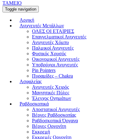
ΤΑΜΕΙΟ
Toggle navigation
Αρχική
Ανιχνευτές Μετάλλων
ΟΛΕΣ ΟΙ ΕΤΑΙΡΙΕΣ
Επαγγελματικοί Ανιχνευτές
Ανιχνευτές Χόμπυ
Παλμικοί Ανιχνευτές
Φυσικός Χρυσός
Οικονομικοί Ανιχνευτές
Υποβρύχιοι Ανιχνευτές
Pin Pointers
Πυραμίδες – Chakra
Ασφαλείας
Ανιχνευτές Χειρός
Μαγνητικές Πύλες
Έλεγχος Οχημάτων
Ραβδοσκοπικά
Αποστατικοί Ανιχνευτές
Βέργες Ραβδοσκοπίας
Ραβδοσκοπικά Όργανα
Βέργες Οργονίτη
Εκκρεμή
Εκκρεμές Οργονίτη