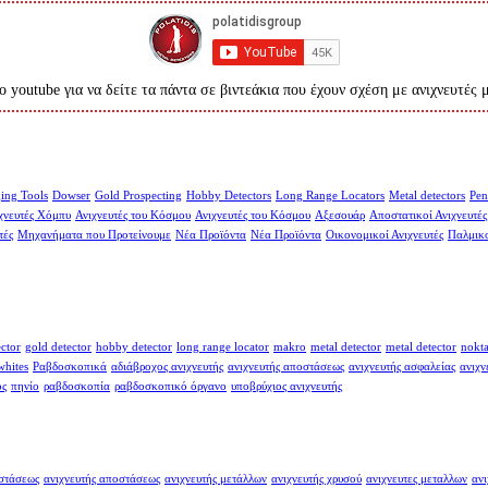
ο youtube για να δείτε τα πάντα σε βιντεάκια που έχουν σχέση με ανιχνευτές 
ing Tools
Dowser
Gold Prospecting
Hobby Detectors
Long Range Locators
Metal detectors
Pen
χνευτές Χόμπυ
Ανιχνευτές του Κόσμου
Ανιχνευτές του Κόσμου
Αξεσουάρ
Αποστατικοί Ανιχνευτές
τές
Μηχανήματα που Προτείνουμε
Νέα Προϊόντα
Νέα Προϊόντα
Οικονομικοί Ανιχνευτές
Παλμικο
ector
gold detector
hobby detector
long range locator
makro
metal detector
metal detector
nokt
whites
Ραβδοσκοπικά
αδιάβροχος ανιχνευτής
ανιχνευτής αποστάσεως
ανιχνευτής ασφαλείας
ανιχν
ος
πηνίο
ραβδοσκοπία
ραβδοσκοπικό όργανο
υποβρύχιος ανιχνευτής
οστάσεως
ανιχνευτής αποστάσεως
ανιχνευτής μετάλλων
ανιχνευτής χρυσού
ανιχνευτες μεταλλων
ανι