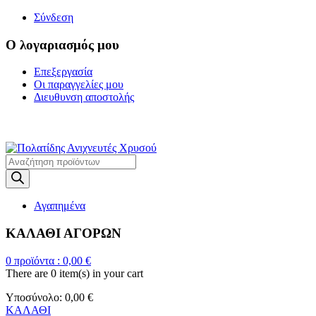
Σύνδεση
Ο λογαριασμός μου
Επεξεργασία
Οι παραγγελίες μου
Διευθυνση αποστολής
Η ΜΕΓΑΛΥΤΕΡΗ ΓΚΑΜΑ Α
Products
search
Αγαπημένα
ΚΑΛΑΘΙ ΑΓΟΡΩΝ
0
προϊόντα :
0,00
€
There are
0 item(s)
in your cart
Υποσύνολο:
0,00
€
ΚΑΛΑΘΙ