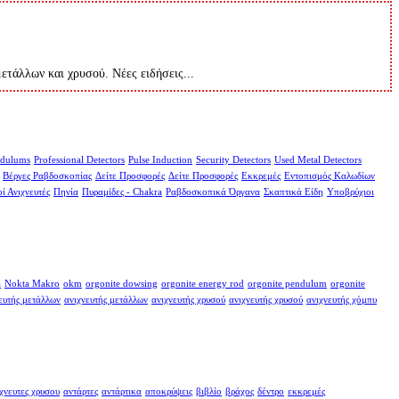
μετάλλων και χρυσού. Νέες ειδήσεις...
dulums
Professional Detectors
Pulse Induction
Security Detectors
Used Metal Detectors
Βέργες Ραβδοσκοπίας
Δείτε Προσφορές
Δείτε Προσφορές
Εκκρεμές
Εντοπισμός Καλωδίων
ί Ανιχνευτές
Πηνία
Πυραμίδες - Chakra
Ραβδοσκοπικά Όργανα
Σκαπτικά Είδη
Υποβρύχιοι
a
Nokta Makro
okm
orgonite dowsing
orgonite energy rod
orgonite pendulum
orgonite
ευτής μετάλλων
ανιχνευτής μετάλλων
ανιχνευτής χρυσού
ανιχνευτής χρυσού
ανιχνευτής χόμπυ
χνευτες χρυσου
αντάρτες
αντάρτικα
αποκρύψεις
βιβλίο
βράχος
δέντρο
εκκρεμές