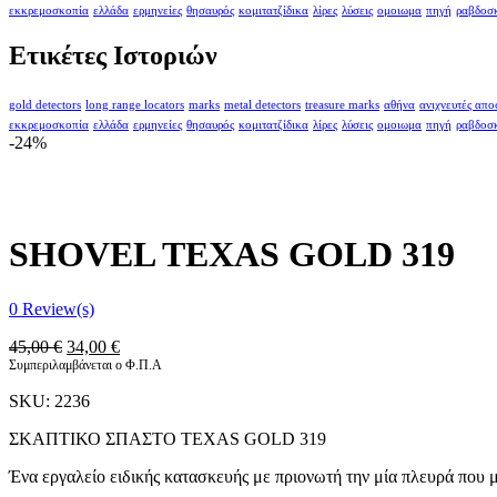
εκκρεμοσκοπία
ελλάδα
ερμηνείες
θησαυρός
κομιτατζίδικα
λίρες
λύσεις
ομοιωμα
πηγή
ραβδοσ
Ετικέτες Ιστοριών
gold detectors
long range locators
marks
metal detectors
treasure marks
αθήνα
ανιχνευτές απ
εκκρεμοσκοπία
ελλάδα
ερμηνείες
θησαυρός
κομιτατζίδικα
λίρες
λύσεις
ομοιωμα
πηγή
ραβδοσ
-24%
SHOVEL TEXAS GOLD 319
0
Review(s)
Original
Η
45,00
€
34,00
€
price
τρέχουσα
Συμπεριλαμβάνεται ο Φ.Π.Α
was:
τιμή
SKU:
2236
45,00 €.
είναι:
34,00 €.
ΣΚΑΠΤΙΚΟ ΣΠΑΣΤΟ TEXAS GOLD 319
Ένα εργαλείο ειδικής κατασκευής με πριονωτή την μία πλευρά που μπ