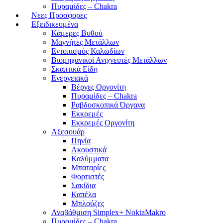
Πυραμίδες – Chakra
Νεες Προσφορες
Εξειδικευμένα
Κάμερες Βυθού
Μαγνήτες Μετάλλων
Εντοπισμός Καλωδίων
Βιομηχανικοί Ανιχνευτές Μετάλλων
Σκαπτικά Είδη
Ενεργειακά
Βέργες Οργονίτη
Πυραμίδες – Chakra
Ραβδοσκοπικά Όργανα
Εκκρεμές
Εκκρεμές Οργονίτη
Αξεσουάρ
Πηνία
Ακουστικά
Καλύμματα
Μπαταρίες
Φορτιστές
Σακίδια
Καπέλα
Μπλούζες
Αναβάθμιση Simplex+ NoktaMakro
Πυραμίδες – Chakra