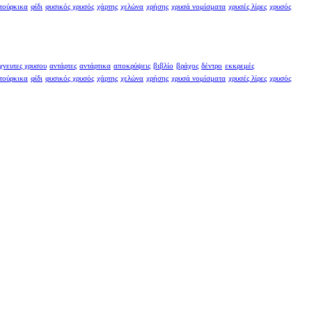
τούρκικα
φίδι
φυσικός χρυσός
χάρτης
χελώνα
χρήσης
χρυσά νομίσματα
χρυσές λίρες
χρυσός
χνευτες χρυσου
αντάρτες
αντάρτικα
αποκρύψεις
βιβλίο
βράχος
δέντρο
εκκρεμές
τούρκικα
φίδι
φυσικός χρυσός
χάρτης
χελώνα
χρήσης
χρυσά νομίσματα
χρυσές λίρες
χρυσός