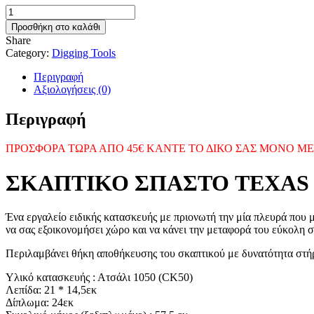
SHOVEL
TEXAS
Προσθήκη στο καλάθι
GOLD
Share
319
Category:
Digging Tools
ποσότητα
Περιγραφή
Αξιολογήσεις (0)
Περιγραφή
ΠΡΟΣΦΟΡΑ ΤΩΡΑ ΑΠΟ 45€ ΚΑΝΤΕ ΤΟ ΔΙΚΟ ΣΑΣ ΜΟΝΟ ΜΕ 34€ 
ΣΚΑΠΤΙΚΟ ΣΠΑΣΤΟ TEXAS 
Ένα εργαλείο ειδικής κατασκευής με πριονωτή την μία πλευρά που μ
να σας εξοικονομήσει χώρο και να κάνει την μεταφορά του εύκολη σ
Περιλαμβάνει θήκη αποθήκευσης του σκαπτικού με δυνατότητα στήρ
Υλικό κατασκευής : Ατσάλι 1050 (CK50)
Λεπίδα: 21 * 14,5εκ
Δίπλωμα: 24εκ