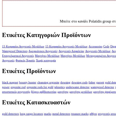
Μπείτε στο κανάλι Polatidis group στ
Ετικέτες Κατηγοριών Προϊόντων
15 Κορυφαίοι Ανιχνευτές Μετάλλων
15 Κορυφαίοι Ανιχνευτές Μετάλλων
Accessories
Coils
Digg
Waterproof Detectors
Αμερικάνικοι Ανιχνευτές
Ανιχνευτές Ασφαλείας
Ανιχνευτές Μετάλλων
Ανι
Επαγγελματικοί Ανιχνευτές
Μαγνήτες Μετάλλων
Μαγνήτες Μετάλλων
Μεταχειρισμένοι Ανιχνευ
Ανιχνευτές
Φυσικός Χρυσός
Χωρίς κατηγορία
Ετικέτες Προϊόντων
black magnet
bounty hunter
cleansing orgonite
dowsing
dowsing rods
fisher
garrett
gold det
power
orgonite rod
orgonite rods for gold
teknetics
underwater detector
waterproof detector
αποστατικός ανιχνευτής
βέργες ραβδοσκοπίας
μαγνήτης
μαγνήτης μετάλλων
μαγνήτης ψαρέματ
Ετικέτες Κατασκευαστών
gold detectors
long range locators
marks
metal detectors
treasure marks
αθήνα
ανιχνευτές απ