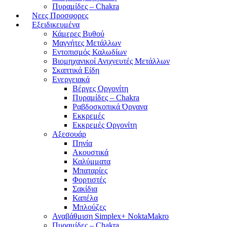
Πυραμίδες – Chakra
Νεες Προσφορες
Εξειδικευμένα
Κάμερες Βυθού
Μαγνήτες Μετάλλων
Εντοπισμός Καλωδίων
Βιομηχανικοί Ανιχνευτές Μετάλλων
Σκαπτικά Είδη
Ενεργειακά
Βέργες Οργονίτη
Πυραμίδες – Chakra
Ραβδοσκοπικά Όργανα
Εκκρεμές
Εκκρεμές Οργονίτη
Αξεσουάρ
Πηνία
Ακουστικά
Καλύμματα
Μπαταρίες
Φορτιστές
Σακίδια
Καπέλα
Μπλούζες
Αναβάθμιση Simplex+ NoktaMakro
Πυραμίδες – Chakra