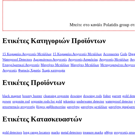
Μπείτε στο κανάλι Polatidis group στ
Ετικέτες Κατηγοριών Προϊόντων
15 Κορυφαίοι Ανιχνευτές Μετάλλων
15 Κορυφαίοι Ανιχνευτές Μετάλλων
Accessories
Coils
Digg
Waterproof Detectors
Αμερικάνικοι Ανιχνευτές
Ανιχνευτές Ασφαλείας
Ανιχνευτές Μετάλλων
Ανι
Επαγγελματικοί Ανιχνευτές
Μαγνήτες Μετάλλων
Μαγνήτες Μετάλλων
Μεταχειρισμένοι Ανιχνευ
Ανιχνευτές
Φυσικός Χρυσός
Χωρίς κατηγορία
Ετικέτες Προϊόντων
black magnet
bounty hunter
cleansing orgonite
dowsing
dowsing rods
fisher
garrett
gold det
power
orgonite rod
orgonite rods for gold
teknetics
underwater detector
waterproof detector
αποστατικός ανιχνευτής
βέργες ραβδοσκοπίας
μαγνήτης
μαγνήτης μετάλλων
μαγνήτης ψαρέματ
Ετικέτες Κατασκευαστών
gold detectors
long range locators
marks
metal detectors
treasure marks
αθήνα
ανιχνευτές απ