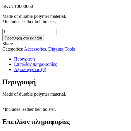
was:
τιμή
SKU:
10000060
27,00 €.
είναι:
22,00 €.
Made of durable polymer material.
*Includes leather belt holster,
Standard
Digger
Προσθήκη στο καλάθι
ποσότητα
Share
Categories:
Accessories
,
Digging Tools
Περιγραφή
Επιπλέον πληροφορίες
Αξιολογήσεις (0)
Περιγραφή
Made of durable polymer material.
*Includes leather belt holster.
Επιπλέον πληροφορίες