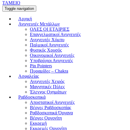
ΤΑΜΕΙΟ
Toggle navigation
Αρχική
Ανιχνευτές Μετάλλων
ΟΛΕΣ ΟΙ ΕΤΑΙΡΙΕΣ
Επαγγελματικοί Ανιχνευτές
Ανιχνευτές Χόμπυ
Παλμικοί Ανιχνευτές
Φυσικός Χρυσός
Οικονομικοί Ανιχνευτές
Υποβρύχιοι Ανιχνευτές
Pin Pointers
Πυραμίδες – Chakra
Ασφαλείας
Ανιχνευτές Χειρός
Μαγνητικές Πύλες
Έλεγχος Οχημάτων
Ραβδοσκοπικά
Αποστατικοί Ανιχνευτές
Βέργες Ραβδοσκοπίας
Ραβδοσκοπικά Όργανα
Βέργες Οργονίτη
Εκκρεμή
Εκκρεμές Οργονίτη