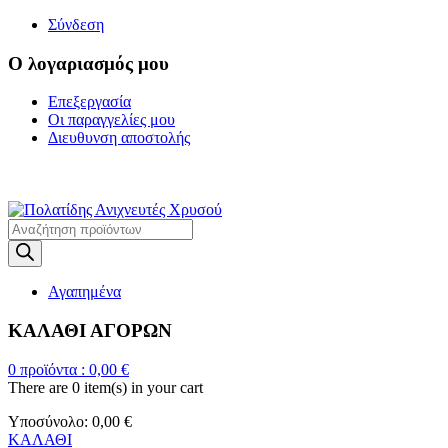
Σύνδεση
Ο λογαριασμός μου
Επεξεργασία
Οι παραγγελίες μου
Διευθυνση αποστολής
Η ΜΕΓΑΛΥΤΕΡΗ ΓΚΑΜΑ Α
Products
search
Αγαπημένα
ΚΑΛΑΘΙ ΑΓΟΡΩΝ
0
προϊόντα :
0,00
€
There are
0 item(s)
in your cart
Υποσύνολο:
0,00
€
ΚΑΛΑΘΙ