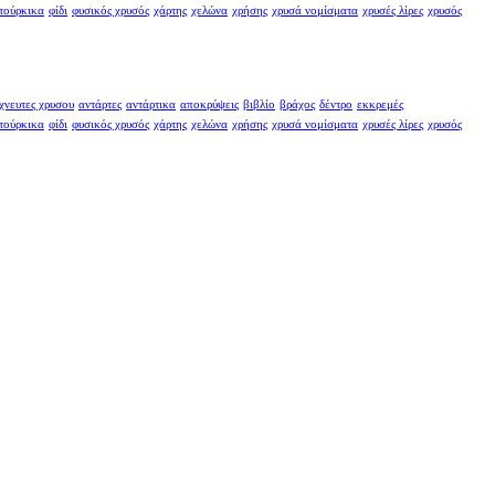
τούρκικα
φίδι
φυσικός χρυσός
χάρτης
χελώνα
χρήσης
χρυσά νομίσματα
χρυσές λίρες
χρυσός
χνευτες χρυσου
αντάρτες
αντάρτικα
αποκρύψεις
βιβλίο
βράχος
δέντρο
εκκρεμές
τούρκικα
φίδι
φυσικός χρυσός
χάρτης
χελώνα
χρήσης
χρυσά νομίσματα
χρυσές λίρες
χρυσός