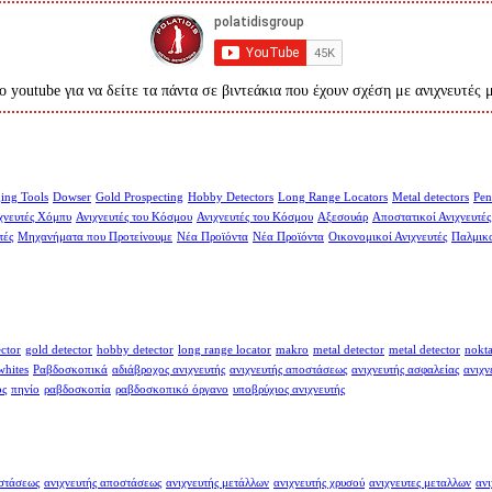
ο youtube για να δείτε τα πάντα σε βιντεάκια που έχουν σχέση με ανιχνευτές 
ing Tools
Dowser
Gold Prospecting
Hobby Detectors
Long Range Locators
Metal detectors
Pen
χνευτές Χόμπυ
Ανιχνευτές του Κόσμου
Ανιχνευτές του Κόσμου
Αξεσουάρ
Αποστατικοί Ανιχνευτές
τές
Μηχανήματα που Προτείνουμε
Νέα Προϊόντα
Νέα Προϊόντα
Οικονομικοί Ανιχνευτές
Παλμικο
ector
gold detector
hobby detector
long range locator
makro
metal detector
metal detector
nokt
whites
Ραβδοσκοπικά
αδιάβροχος ανιχνευτής
ανιχνευτής αποστάσεως
ανιχνευτής ασφαλείας
ανιχν
ος
πηνίο
ραβδοσκοπία
ραβδοσκοπικό όργανο
υποβρύχιος ανιχνευτής
οστάσεως
ανιχνευτής αποστάσεως
ανιχνευτής μετάλλων
ανιχνευτής χρυσού
ανιχνευτες μεταλλων
ανι