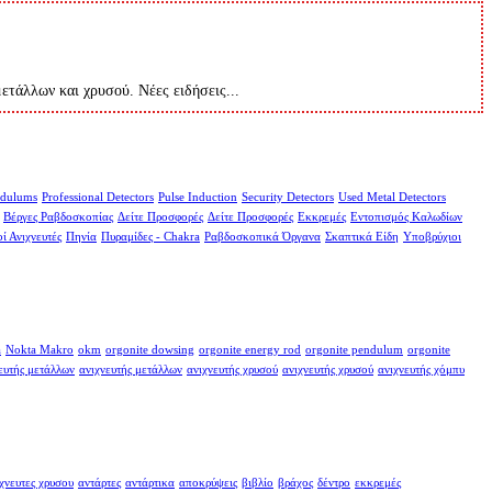
μετάλλων και χρυσού. Νέες ειδήσεις...
dulums
Professional Detectors
Pulse Induction
Security Detectors
Used Metal Detectors
Βέργες Ραβδοσκοπίας
Δείτε Προσφορές
Δείτε Προσφορές
Εκκρεμές
Εντοπισμός Καλωδίων
ί Ανιχνευτές
Πηνία
Πυραμίδες - Chakra
Ραβδοσκοπικά Όργανα
Σκαπτικά Είδη
Υποβρύχιοι
a
Nokta Makro
okm
orgonite dowsing
orgonite energy rod
orgonite pendulum
orgonite
ευτής μετάλλων
ανιχνευτής μετάλλων
ανιχνευτής χρυσού
ανιχνευτής χρυσού
ανιχνευτής χόμπυ
χνευτες χρυσου
αντάρτες
αντάρτικα
αποκρύψεις
βιβλίο
βράχος
δέντρο
εκκρεμές