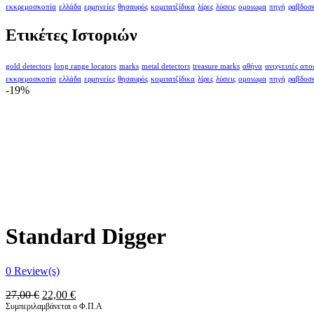
εκκρεμοσκοπία
ελλάδα
ερμηνείες
θησαυρός
κομιτατζίδικα
λίρες
λύσεις
ομοιωμα
πηγή
ραβδοσ
Ετικέτες Ιστοριών
gold detectors
long range locators
marks
metal detectors
treasure marks
αθήνα
ανιχνευτές απ
εκκρεμοσκοπία
ελλάδα
ερμηνείες
θησαυρός
κομιτατζίδικα
λίρες
λύσεις
ομοιωμα
πηγή
ραβδοσ
-19%
Standard Digger
0
Review(s)
Original
Η
27,00
€
22,00
€
price
τρέχουσα
Συμπεριλαμβάνεται ο Φ.Π.Α