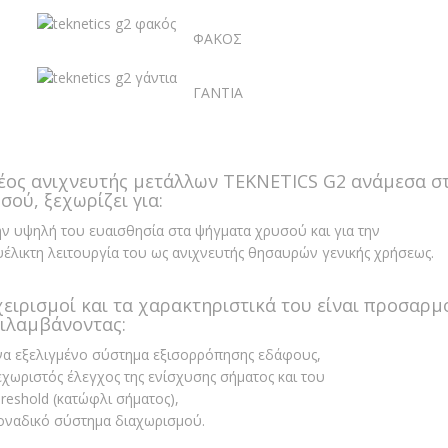
ΦΑΚΟΣ
ΓΑΝΤΙΑ
έος ανιχνευτής μετάλλων TEKNETICS G2 ανάμεσα σ
σού, ξεχωρίζει για:
ην υψηλή του ευαισθησία στα ψήγματα χρυσού και για την
υέλικτη λειτουργία του ως ανιχνευτής θησαυρών γενικής χρήσεως.
χειρισμοί και τα χαρακτηριστικά του είναι προσαρ
ιλαμβάνοντας:
να εξελιγμένο σύστημα εξισορρόπησης εδάφους,
εχωριστός έλεγχος της ενίσχυσης σήματος και του
hreshold (κατώφλι σήματος),
οναδικό σύστημα διαχωρισμού.