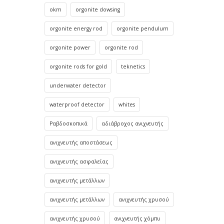
okm
orgonite dowsing
orgonite energy rod
orgonite pendulum
orgonite power
orgonite rod
orgonite rods for gold
teknetics
underwater detector
waterproof detector
whites
Ραβδοσκοπικά
αδιάβροχος ανιχνευτής
ανιχνευτής αποστάσεως
ανιχνευτής ασφαλείας
ανιχνευτής μετάλλων
ανιχνευτής μετάλλων
ανιχνευτής χρυσού
ανιχνευτής χρυσού
ανιχνευτής χόμπυ