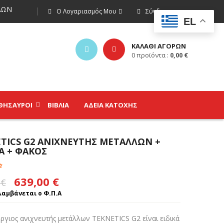
ΩΝ
Ο Λογαριασμός Μου
Σύνδεση
EL
ΚΑΛΑΘΙ ΑΓΟΡΩΝ
0
προϊόντα :
0,00
€
ΘΗΣΑΥΡΟΊ
ΒΙΒΛΊΑ
ΑΔΕΙΑ ΚΑΤΟΧΗΣ
TICS G2 ΑΝΙΧΝΕΥΤΗΣ ΜΕΤΑΛΛΩΝ +
Α + ΦΑΚΟΣ
Original
Η
639,00
€
0
€
price
τρέχουσα
αμβάνεται ο Φ.Π.Α
was:
τιμή
ργιος ανιχνευτής μετάλλων TEKNETICS G2 είναι ειδικά