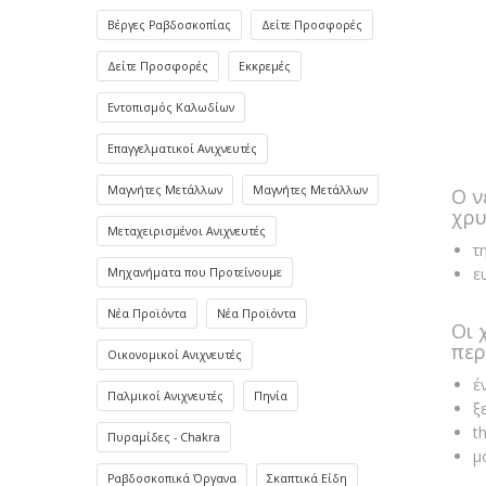
Βέργες Ραβδοσκοπίας
Δείτε Προσφορές
Δείτε Προσφορές
Εκκρεμές
Εντοπισμός Καλωδίων
Επαγγελματικοί Ανιχνευτές
Μαγνήτες Μετάλλων
Μαγνήτες Μετάλλων
Ο ν
χρυ
Μεταχειρισμένοι Ανιχνευτές
τ
ε
Μηχανήματα που Προτείνουμε
Νέα Προϊόντα
Νέα Προϊόντα
Οι 
περ
Οικονομικοί Ανιχνευτές
έ
Παλμικοί Ανιχνευτές
Πηνία
ξ
t
Πυραμίδες - Chakra
μ
Ραβδοσκοπικά Όργανα
Σκαπτικά Είδη