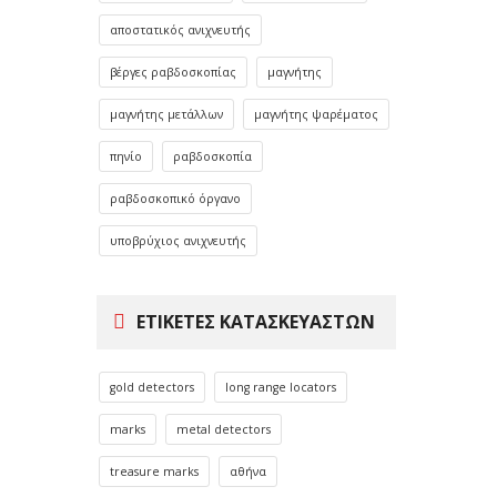
αποστατικός ανιχνευτής
βέργες ραβδοσκοπίας
μαγνήτης
μαγνήτης μετάλλων
μαγνήτης ψαρέματος
πηνίο
ραβδοσκοπία
ραβδοσκοπικό όργανο
υποβρύχιος ανιχνευτής
ΕΤΙΚΈΤΕΣ ΚΑΤΑΣΚΕΥΑΣΤΏΝ
gold detectors
long range locators
marks
metal detectors
treasure marks
αθήνα