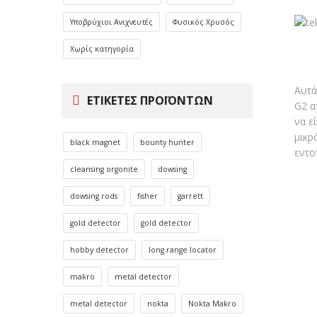
Υποβρύχιοι Ανιχνευτές
Φυσικός Χρυσός
Χωρίς κατηγορία
Αυτά
ΕΤΙΚΈΤΕΣ ΠΡΟΪΌΝΤΩΝ
G2 α
να ε
μικρ
black magnet
bounty hunter
εντο
cleansing orgonite
dowsing
dowsing rods
fisher
garrett
gold detector
gold detector
hobby detector
long range locator
makro
metal detector
metal detector
nokta
Nokta Makro