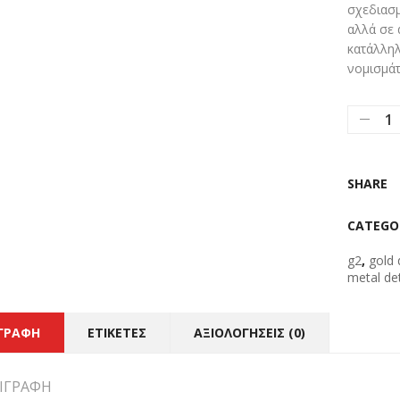
σχεδιασμ
αλλά σε 
κατάλληλ
νομισμά
SHARE
CATEGO
g2
,
gold 
metal de
ΙΓΡΑΦΉ
ΕΤΙΚΈΤΕΣ
ΑΞΙΟΛΟΓΉΣΕΙΣ (0)
ΙΓΡΑΦΉ