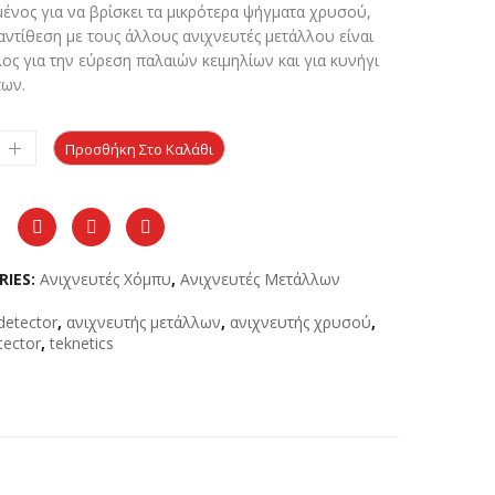
740,00 €.
είναι:
ένος για να βρίσκει τα μικρότερα ψήγματα χρυσού,
639,00 €.
αντίθεση με τους άλλους ανιχνευτές μετάλλου είναι
ος για την εύρεση παλαιών κειμηλίων και για κυνήγι
των.
Προσθήκη Στο Καλάθι
RIES:
Ανιχνευτές Χόμπυ
,
Ανιχνευτές Μετάλλων
detector
,
ανιχνευτής μετάλλων
,
ανιχνευτής χρυσού
,
tector
,
teknetics