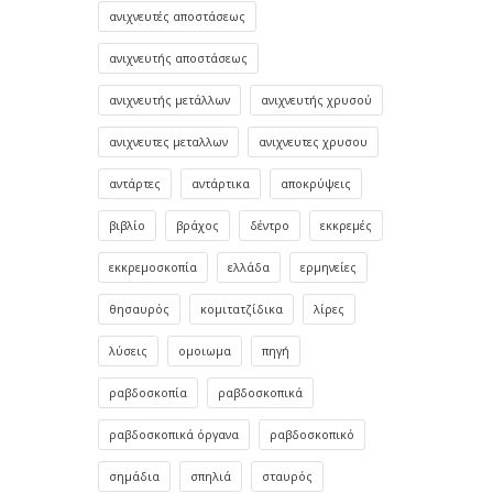
ανιχνευτές αποστάσεως
ανιχνευτής αποστάσεως
ανιχνευτής μετάλλων
ανιχνευτής χρυσού
ανιχνευτες μεταλλων
ανιχνευτες χρυσου
αντάρτες
αντάρτικα
αποκρύψεις
βιβλίο
βράχος
δέντρο
εκκρεμές
εκκρεμοσκοπία
ελλάδα
ερμηνείες
θησαυρός
κομιτατζίδικα
λίρες
λύσεις
ομοιωμα
πηγή
ραβδοσκοπία
ραβδοσκοπικά
ραβδοσκοπικά όργανα
ραβδοσκοπικό
σημάδια
σπηλιά
σταυρός