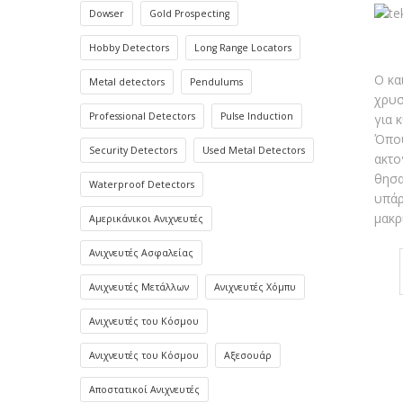
Dowser
Gold Prospecting
Hobby Detectors
Long Range Locators
Ο κα
Metal detectors
Pendulums
χρυσ
Professional Detectors
Pulse Induction
για 
Όπου
Security Detectors
Used Metal Detectors
ακτο
θησα
Waterproof Detectors
υπάρ
μακρ
Αμερικάνικοι Ανιχνευτές
Ανιχνευτές Ασφαλείας
Ανιχνευτές Μετάλλων
Ανιχνευτές Χόμπυ
Ανιχνευτές του Κόσμου
Ανιχνευτές του Κόσμου
Αξεσουάρ
Αποστατικοί Ανιχνευτές