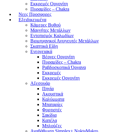
Εκκρεμές Οργονίτη
Πυραμίδες – Chakra
Νεες Προσφορες
Εξειδικευμένα
Κάμερες Βυθού
Μαγνήτες Μετάλλων
Εντοπισμός Καλωδίων
Βιομηχανικοί Ανιχνευτές Μετάλλων
Σκαπτικά Είδη
Ενεργειακά
Βέργες Οργονίτη
Πυραμίδες – Chakra
Ραβδοσκοπικά Όργανα
Εκκρεμές
Εκκρεμές Οργονίτη
Αξεσουάρ
Πηνία
Ακουστικά
Καλύμματα
Μπαταρίες
Φορτιστές
Σακίδια
Καπέλα
Μπλούζες
Αναβάθμιση Simplex+ NoktaMakro