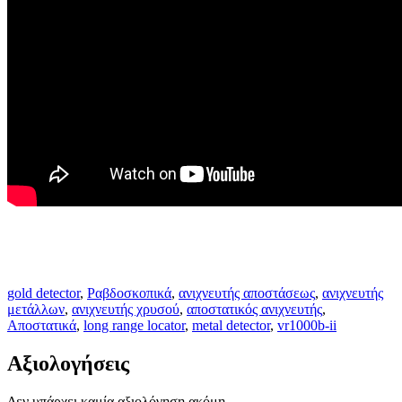
gold detector
,
Ραβδοσκοπικά
,
ανιχνευτής αποστάσεως
,
ανιχνευτής
μετάλλων
,
ανιχνευτής χρυσού
,
αποστατικός ανιχνευτής
,
Αποστατικά
,
long range locator
,
metal detector
,
vr1000b-ii
Αξιολογήσεις
Δεν υπάρχει καμία αξιολόγηση ακόμη.