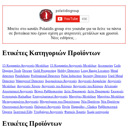
Μπείτε στο κανάλι Polatidis group στο youtube για να δείτε τα πάντα
σε βιντεάκια που έχουν σχέση με ανιχνευτές μετάλλων και χρυσού.
Νέες ειδήσεις...
Ετικέτες Κατηγοριών Προϊόντων
15 Κορυφαίοι Ανιχνευτές Μετάλλων
15 Κορυφαίοι Ανιχνευτές Μετάλλων
Accessories
Coils
Digging Tools
Dowser
Gold Prospecting
Hobby Detectors
Long Range Locators
Metal
detectors
Pendulums
Professional Detectors
Pulse Induction
Security Detectors
Used Metal
Detectors
Waterproof Detectors
Αμερικάνικοι Ανιχνευτές
Ανιχνευτές Ασφαλείας
Ανιχνευτές
Μετάλλων
Ανιχνευτές Χόμπυ
Ανιχνευτές του Κόσμου
Ανιχνευτές του Κόσμου
Αξεσουάρ
Αποστατικοί Ανιχνευτές
Βέργες Ραβδοσκοπίας
Δείτε Προσφορές
Δείτε Προσφορές
Εκκρεμές
Εντοπισμός Καλωδίων
Επαγγελματικοί Ανιχνευτές
Μαγνήτες Μετάλλων
Μαγνήτες Μετάλλων
Μεταχειρισμένοι Ανιχνευτές
Μηχανήματα που Προτείνουμε
Νέα Προϊόντα
Νέα Προϊόντα
Οικονομικοί Ανιχνευτές
Παλμικοί Ανιχνευτές
Πηνία
Πυραμίδες - Chakra
Ραβδοσκοπικά
Όργανα
Σκαπτικά Είδη
Υποβρύχιοι Ανιχνευτές
Φυσικός Χρυσός
Χωρίς κατηγορία
Ετικέτες Προϊόντων