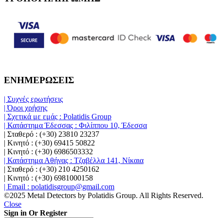
ΕΝΗΜΕΡΩΣΕΙΣ
| Συχνές ερωτήσεις
| Όροι χρήσης
| Σχετικά με εμάς : Polatidis Group
| Κατάστημα Έδεσσας : Φιλίππου 10, Έδεσσα
| Σταθερό : (+30) 23810 23237
| Κινητό : (+30) 69415 50822
| Κινητό : (+30) 6986503332
| Κατάστημα Αθήνας : Τζαβέλλα 141, Νίκαια
| Σταθερό : (+30) 210 4250162
| Κινητό : (+30) 6981000158
| Email : polatidisgroup@gmail.com
©2025 Metal Detectors by Polatidis Group. All Rights Reserved.
Close
Sign in Or Register