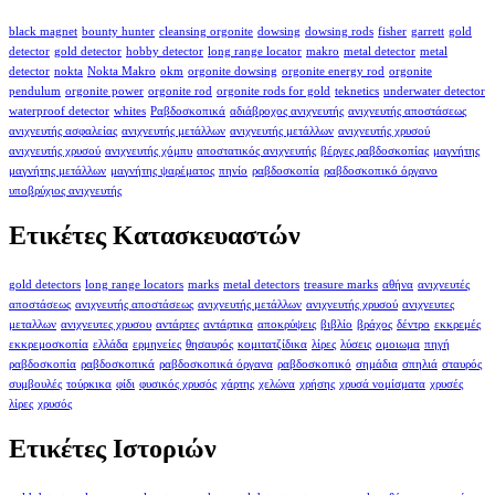
black magnet
bounty hunter
cleansing orgonite
dowsing
dowsing rods
fisher
garrett
gold
detector
gold detector
hobby detector
long range locator
makro
metal detector
metal
detector
nokta
Nokta Makro
okm
orgonite dowsing
orgonite energy rod
orgonite
pendulum
orgonite power
orgonite rod
orgonite rods for gold
teknetics
underwater detector
waterproof detector
whites
Ραβδοσκοπικά
αδιάβροχος ανιχνευτής
ανιχνευτής αποστάσεως
ανιχνευτής ασφαλείας
ανιχνευτής μετάλλων
ανιχνευτής μετάλλων
ανιχνευτής χρυσού
ανιχνευτής χρυσού
ανιχνευτής χόμπυ
αποστατικός ανιχνευτής
βέργες ραβδοσκοπίας
μαγνήτης
μαγνήτης μετάλλων
μαγνήτης ψαρέματος
πηνίο
ραβδοσκοπία
ραβδοσκοπικό όργανο
υποβρύχιος ανιχνευτής
Ετικέτες Κατασκευαστών
gold detectors
long range locators
marks
metal detectors
treasure marks
αθήνα
ανιχνευτές
αποστάσεως
ανιχνευτής αποστάσεως
ανιχνευτής μετάλλων
ανιχνευτής χρυσού
ανιχνευτες
μεταλλων
ανιχνευτες χρυσου
αντάρτες
αντάρτικα
αποκρύψεις
βιβλίο
βράχος
δέντρο
εκκρεμές
εκκρεμοσκοπία
ελλάδα
ερμηνείες
θησαυρός
κομιτατζίδικα
λίρες
λύσεις
ομοιωμα
πηγή
ραβδοσκοπία
ραβδοσκοπικά
ραβδοσκοπικά όργανα
ραβδοσκοπικό
σημάδια
σπηλιά
σταυρός
συμβουλές
τούρκικα
φίδι
φυσικός χρυσός
χάρτης
χελώνα
χρήσης
χρυσά νομίσματα
χρυσές
λίρες
χρυσός
Ετικέτες Ιστοριών