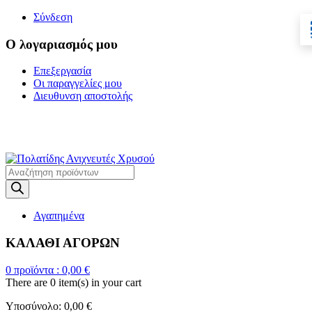
Σύνδεση
Ο λογαριασμός μου
Επεξεργασία
Οι παραγγελίες μου
Διευθυνση αποστολής
Η ΜΕΓΑΛΥΤΕΡΗ
ΓΚΑΜΑ ΑΝΙΧΝΕΥΤΩΝ ΜΕΤΑΛΛΩΝ
Products
search
Αγαπημένα
ΚΑΛΑΘΙ ΑΓΟΡΩΝ
0
προϊόντα :
0,00
€
There are
0 item(s)
in your cart
Υποσύνολο:
0,00
€