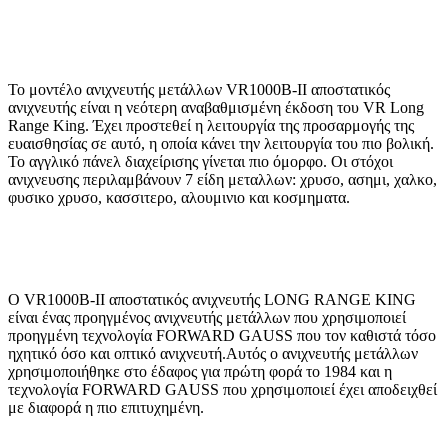
Το μοντέλο ανιχνευτής μετάλλων VR1000B-II αποστατικός
ανιχνευτής είναι η νεότερη αναβαθμισμένη έκδοση του VR Long
Range King. Έχει προστεθεί η λειτουργία της προσαρμογής της
ευαισθησίας σε αυτό, η οποία κάνει την λειτουργία του πιο βολική.
Το αγγλικό πάνελ διαχείρισης γίνεται πιο όμορφο. Οι στόχοι
ανιχνευσης περιλαμβάνουν 7 είδη μεταλλων: χρυσo, ασημι, χαλκο,
φυσικο χρυσο, κασσιτερο, αλουμινιο και κοσμηματα.
Ο VR1000B-II αποστατικός ανιχνευτής LONG RANGE KING
είναι ένας προηγμένος ανιχνευτής μετάλλων που χρησιμοποιεί
προηγμένη τεχνολογία FORWARD GAUSS που τον καθιστά τόσο
ηχητικό όσο και οπτικό ανιχνευτή.Αυτός ο ανιχνευτής μετάλλων
χρησιμοποιήθηκε στο έδαφος για πρώτη φορά το 1984 και η
τεχνολογία FORWARD GAUSS που χρησιμοποιεί έχει αποδειχθεί
με διαφορά η πιο επιτυχημένη.