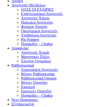
Αρχική
Ανιχνευτές Μετάλλων
ΟΛΕΣ ΟΙ ΕΤΑΙΡΙΕΣ
Επαγγελματικοί Ανιχνευτές
Ανιχνευτές Χόμπυ
Παλμικοί Ανιχνευτές
Φυσικός Χρυσός
Οικονομικοί Ανιχνευτές
Υποβρύχιοι Ανιχνευτές
Pin Pointers
Πυραμίδες – Chakra
Ασφαλείας
Ανιχνευτές Χειρός
Μαγνητικές Πύλες
Έλεγχος Οχημάτων
Ραβδοσκοπικά
Αποστατικοί Ανιχνευτές
Βέργες Ραβδοσκοπίας
Ραβδοσκοπικά Όργανα
Βέργες Οργονίτη
Εκκρεμή
Εκκρεμές Οργονίτη
Πυραμίδες – Chakra
Νεες Προσφορες
Εξειδικευμένα