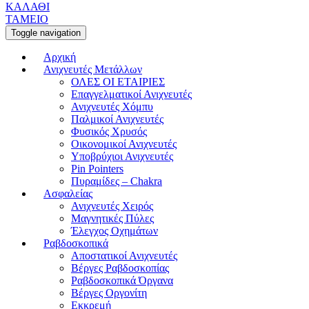
ΚΑΛΑΘΙ
ΤΑΜΕΙΟ
Toggle navigation
Αρχική
Ανιχνευτές Μετάλλων
ΟΛΕΣ ΟΙ ΕΤΑΙΡΙΕΣ
Επαγγελματικοί Ανιχνευτές
Ανιχνευτές Χόμπυ
Παλμικοί Ανιχνευτές
Φυσικός Χρυσός
Οικονομικοί Ανιχνευτές
Υποβρύχιοι Ανιχνευτές
Pin Pointers
Πυραμίδες – Chakra
Ασφαλείας
Ανιχνευτές Χειρός
Μαγνητικές Πύλες
Έλεγχος Οχημάτων
Ραβδοσκοπικά
Αποστατικοί Ανιχνευτές
Βέργες Ραβδοσκοπίας
Ραβδοσκοπικά Όργανα
Βέργες Οργονίτη
Εκκρεμή