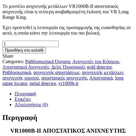
was:
τιμή
Το μοντέλο ανιχνευτής μετάλλων VR1000B-II αποστατικός
2.150,00 €.
είναι:
ανιχνευτής είναι η νεότερη αναβαθμισμένη έκδοση του VR Long
1.900,00 €.
Range King.
Έχει προστεθεί η λειτουργία της προσαρμογής της ευαισθησίας σε
αυτό, η οποία κάνει την λειτουργία του πιο βολική.
VR1000B-
II
Προσθήκη στο καλάθι
ΑΠΟΣΤΑΤΙΚΟΣ
Share
ΑΝΙΧΝΕΥΤΗΣ
Categories:
Ραβδοσκοπικά Όργανα
,
Ανιχνευτές του Κόσμου
,
ποσότητα
Αποστατικοί Ανιχνευτές
,
Δείτε Προσφορές
gold detector
,
Ραβδοσκοπικά
,
ανιχνευτής αποστάσεως
,
ανιχνευτής μετάλλων
,
ανιχνευτής χρυσού
,
αποστατικός ανιχνευτής
,
Αποστατικά
,
long
range locator
,
metal detector
,
vr1000b-ii
Περιγραφή
Ετικέτες
Αξιολογήσεις (0)
Περιγραφή
VR1000B-II ΑΠΟΣΤΑΤΙΚΟΣ ΑΝΙΧΝΕΥΤΗΣ