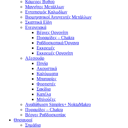
Κάμερες Βυθού
Μαγνήτες Μετάλλων
Εντοπισμός Καλωδίων
Βιομηχανικοί Ανιχνευτές Μετάλλων
Σκαπτικά Είδη
Ενεργειακά
Βέργες Οργονίτη
Πυραμίδες – Chakra
Ραβδοσκοπικά Όργανα
Εκκρεμές
Εκκρεμές Οργονίτη
Αξεσουάρ
Πηνία
Ακουστικά
Καλύμματα
Μπαταρίες
Φορτιστές
Σακίδια
Καπέλα
Μπλούζες
Αναβάθμιση Simplex+ NoktaMakro
Πυραμίδες – Chakra
Βέργες Ραβδοσκοπίας
Θησαυροί
Σημάδια