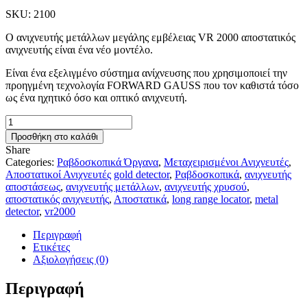
was:
τιμή
SKU:
2100
2.250,00 €.
είναι:
1.990,00 €.
Ο ανιχνευτής μετάλλων μεγάλης εμβέλειας VR 2000 αποστατικός
ανιχνευτής είναι ένα νέο μοντέλο.
Είναι ένα εξελιγμένο σύστημα ανίχνευσης που χρησιμοποιεί την
προηγμένη τεχνολογία FORWARD GAUSS που τον καθιστά τόσο
ως ένα ηχητικό όσο και οπτικό ανιχνευτή.
VR2000
ΑΠΟΣΤΑΤΙΚΟΣ
Προσθήκη στο καλάθι
ΑΝΙΧΝΕΥΤΗΣ
Share
ποσότητα
Categories:
Ραβδοσκοπικά Όργανα
,
Μεταχειρισμένοι Ανιχνευτές
,
Αποστατικοί Ανιχνευτές
gold detector
,
Ραβδοσκοπικά
,
ανιχνευτής
αποστάσεως
,
ανιχνευτής μετάλλων
,
ανιχνευτής χρυσού
,
αποστατικός ανιχνευτής
,
Αποστατικά
,
long range locator
,
metal
detector
,
vr2000
Περιγραφή
Ετικέτες
Αξιολογήσεις (0)
Περιγραφή