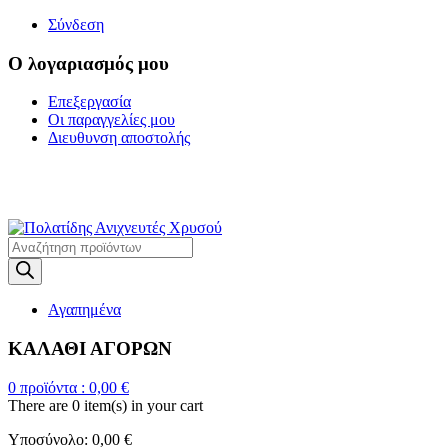
Σύνδεση
Ο λογαριασμός μου
Επεξεργασία
Οι παραγγελίες μου
Διευθυνση αποστολής
Η ΜΕΓΑΛΥΤΕΡΗ
ΓΚΑΜΑ ΑΝΙΧΝΕΥΤΩΝ ΜΕΤΑΛΛΩΝ
Products
search
Αγαπημένα
ΚΑΛΑΘΙ ΑΓΟΡΩΝ
0
προϊόντα :
0,00
€
There are
0 item(s)
in your cart
Υποσύνολο:
0,00
€