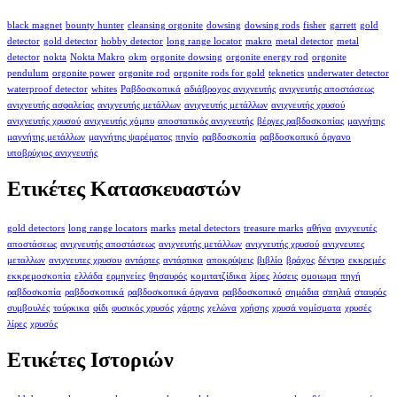
black magnet
bounty hunter
cleansing orgonite
dowsing
dowsing rods
fisher
garrett
gold
detector
gold detector
hobby detector
long range locator
makro
metal detector
metal
detector
nokta
Nokta Makro
okm
orgonite dowsing
orgonite energy rod
orgonite
pendulum
orgonite power
orgonite rod
orgonite rods for gold
teknetics
underwater detector
waterproof detector
whites
Ραβδοσκοπικά
αδιάβροχος ανιχνευτής
ανιχνευτής αποστάσεως
ανιχνευτής ασφαλείας
ανιχνευτής μετάλλων
ανιχνευτής μετάλλων
ανιχνευτής χρυσού
ανιχνευτής χρυσού
ανιχνευτής χόμπυ
αποστατικός ανιχνευτής
βέργες ραβδοσκοπίας
μαγνήτης
μαγνήτης μετάλλων
μαγνήτης ψαρέματος
πηνίο
ραβδοσκοπία
ραβδοσκοπικό όργανο
υποβρύχιος ανιχνευτής
Ετικέτες Κατασκευαστών
gold detectors
long range locators
marks
metal detectors
treasure marks
αθήνα
ανιχνευτές
αποστάσεως
ανιχνευτής αποστάσεως
ανιχνευτής μετάλλων
ανιχνευτής χρυσού
ανιχνευτες
μεταλλων
ανιχνευτες χρυσου
αντάρτες
αντάρτικα
αποκρύψεις
βιβλίο
βράχος
δέντρο
εκκρεμές
εκκρεμοσκοπία
ελλάδα
ερμηνείες
θησαυρός
κομιτατζίδικα
λίρες
λύσεις
ομοιωμα
πηγή
ραβδοσκοπία
ραβδοσκοπικά
ραβδοσκοπικά όργανα
ραβδοσκοπικό
σημάδια
σπηλιά
σταυρός
συμβουλές
τούρκικα
φίδι
φυσικός χρυσός
χάρτης
χελώνα
χρήσης
χρυσά νομίσματα
χρυσές
λίρες
χρυσός
Ετικέτες Ιστοριών