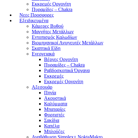
Εκκρεμές Οργονίτη
Πυραμίδες – Chakra
Νεες Προσφορες
Εξειδικευμένα
Κάμερες Βυθού
Μαγνήτες Μετάλλων
Εντοπισμός Καλωδίων
Βιομηχανικοί Ανιχνευτές Μετάλλων
Σκαπτικά Είδη
Ενεργειακά
Βέργες Οργονίτη
Πυραμίδες – Chakra
Ραβδοσκοπικά Όργανα
Εκκρεμές
Εκκρεμές Οργονίτη
Αξεσουάρ
Πηνία
Ακουστικά
Καλύμματα
Μπαταρίες
Φορτιστές
Σακίδια
Καπέλα
Μπλούζες
Αναβάθμιση Simplex+ NoktaMakro