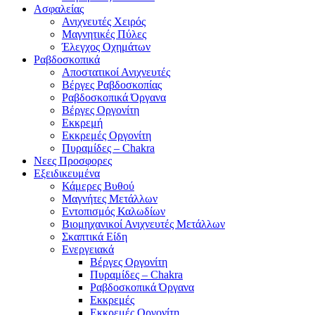
Ασφαλείας
Ανιχνευτές Χειρός
Μαγνητικές Πύλες
Έλεγχος Οχημάτων
Ραβδοσκοπικά
Αποστατικοί Ανιχνευτές
Βέργες Ραβδοσκοπίας
Ραβδοσκοπικά Όργανα
Βέργες Οργονίτη
Εκκρεμή
Εκκρεμές Οργονίτη
Πυραμίδες – Chakra
Νεες Προσφορες
Εξειδικευμένα
Κάμερες Βυθού
Μαγνήτες Μετάλλων
Εντοπισμός Καλωδίων
Βιομηχανικοί Ανιχνευτές Μετάλλων
Σκαπτικά Είδη
Ενεργειακά
Βέργες Οργονίτη
Πυραμίδες – Chakra
Ραβδοσκοπικά Όργανα
Εκκρεμές
Εκκρεμές Οργονίτη