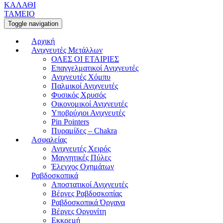
ΚΑΛΑΘΙ
ΤΑΜΕΙΟ
Toggle navigation
Αρχική
Ανιχνευτές Μετάλλων
ΟΛΕΣ ΟΙ ΕΤΑΙΡΙΕΣ
Επαγγελματικοί Ανιχνευτές
Ανιχνευτές Χόμπυ
Παλμικοί Ανιχνευτές
Φυσικός Χρυσός
Οικονομικοί Ανιχνευτές
Υποβρύχιοι Ανιχνευτές
Pin Pointers
Πυραμίδες – Chakra
Ασφαλείας
Ανιχνευτές Χειρός
Μαγνητικές Πύλες
Έλεγχος Οχημάτων
Ραβδοσκοπικά
Αποστατικοί Ανιχνευτές
Βέργες Ραβδοσκοπίας
Ραβδοσκοπικά Όργανα
Βέργες Οργονίτη
Εκκρεμή