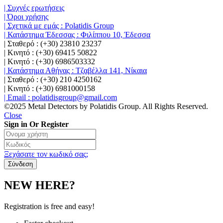
| Συχνές ερωτήσεις
| Όροι χρήσης
| Σχετικά με εμάς : Polatidis Group
| Κατάστημα Έδεσσας : Φιλίππου 10, Έδεσσα
| Σταθερό : (+30) 23810 23237
| Κινητό : (+30) 69415 50822
| Κινητό : (+30) 6986503332
| Κατάστημα Αθήνας : Τζαβέλλα 141, Νίκαια
| Σταθερό : (+30) 210 4250162
| Κινητό : (+30) 6981000158
| Email : polatidisgroup@gmail.com
©2025 Metal Detectors by Polatidis Group. All Rights Reserved.
Close
Sign in Or Register
Ξεχάσατε τον κωδικό σας;
NEW HERE?
Registration is free and easy!