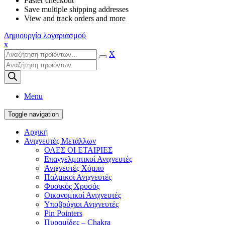
Faster checkout
Save multiple shipping addresses
View and track orders and more
Δημιουργία λογαριασμού
x
X
Products
search
Menu
Toggle navigation
Αρχική
Ανιχνευτές Μετάλλων
ΟΛΕΣ ΟΙ ΕΤΑΙΡΙΕΣ
Επαγγελματικοί Ανιχνευτές
Ανιχνευτές Χόμπυ
Παλμικοί Ανιχνευτές
Φυσικός Χρυσός
Οικονομικοί Ανιχνευτές
Υποβρύχιοι Ανιχνευτές
Pin Pointers
Πυραμίδες – Chakra