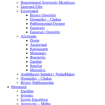
Βιομηχανικοί Ανιχνευτές Μετάλλων
Σκαπτικά Είδη
Ενεργειακά
Βέργες Οργονίτη
Πυραμίδες – Chakra
Ραβδοσκοπικά Όργανα
Εκκρεμές
Εκκρεμές Οργονίτη
Αξεσουάρ
Πηνία
Ακουστικά
Καλύμματα
Μπαταρίες
Φορτιστές
Σακίδια
Καπέλα
Μπλούζες
Αναβάθμιση Simplex+ NoktaMakro
Πυραμίδες – Chakra
Βέργες Ραβδοσκοπίας
Θησαυροί
Σημάδια
Ιστορίες
Συχνές Ερωτήσεις
Ανιχνευτές – Μύθοι