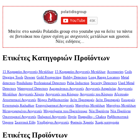
Μπείτε στο κανάλι Polatidis group στο youtube για να δείτε τα πάντα
σε βιντεάκια που έχουν σχέση με ανιχνευτές μετάλλων και χρυσού.
Νέες ειδήσεις...
Ετικέτες Κατηγοριών Προϊόντων
15 Κορυφαίοι Ανιχνευτές Μετάλλων
15 Κορυφαίοι Ανιχνευτές Μετάλλων
Accessories
Coils
Digging Tools
Dowser
Gold Prospecting
Hobby Detectors
Long Range Locators
Metal
detectors
Pendulums
Professional Detectors
Pulse Induction
Security Detectors
Used Metal
Detectors
Waterproof Detectors
Αμερικάνικοι Ανιχνευτές
Ανιχνευτές Ασφαλείας
Ανιχνευτές
Μετάλλων
Ανιχνευτές Χόμπυ
Ανιχνευτές του Κόσμου
Ανιχνευτές του Κόσμου
Αξεσουάρ
Αποστατικοί Ανιχνευτές
Βέργες Ραβδοσκοπίας
Δείτε Προσφορές
Δείτε Προσφορές
Εκκρεμές
Εντοπισμός Καλωδίων
Επαγγελματικοί Ανιχνευτές
Μαγνήτες Μετάλλων
Μαγνήτες Μετάλλων
Μεταχειρισμένοι Ανιχνευτές
Μηχανήματα που Προτείνουμε
Νέα Προϊόντα
Νέα Προϊόντα
Οικονομικοί Ανιχνευτές
Παλμικοί Ανιχνευτές
Πηνία
Πυραμίδες - Chakra
Ραβδοσκοπικά
Όργανα
Σκαπτικά Είδη
Υποβρύχιοι Ανιχνευτές
Φυσικός Χρυσός
Χωρίς κατηγορία
Ετικέτες Προϊόντων