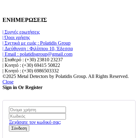
ΕΝΗΜΕΡΩΣΕΙΣ
| Συχνές ερωτήσεις
| Όροι χρήσης
| Σχετικά με εμάς : Polatidis Group
| Διεύθυνση : Φιλίππου 10, Έδεσσα
| Email : polatidisgroup@gmail.com
| Σταθερό : (+30) 23810 23237
| Κινητό : (+30) 69415 50822
| Κινητό : (+30) 6986503332
©2025 Metal Detectors by Polatidis Group. All Rights Reserved.
Close
Sign in Or Register
Ξεχάσατε τον κωδικό σας;