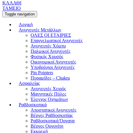
ΚΑΛΑΘΙ
ΤΑΜΕΙΟ
Toggle navigation
Αρχική
Ανιχνευτές Μετάλλων
ΟΛΕΣ ΟΙ ΕΤΑΙΡΙΕΣ
Επαγγελματικοί Ανιχνευτές
Ανιχνευτές Χόμπυ
Παλμικοί Ανιχνευτές
Φυσικός Χρυσός
Οικονομικοί Ανιχνευτές
Υποβρύχιοι Ανιχνευτές
Pin Pointers
Πυραμίδες – Chakra
Ασφαλείας
Ανιχνευτές Χειρός
Μαγνητικές Πύλες
Έλεγχος Οχημάτων
Ραβδοσκοπικά
Αποστατικοί Ανιχνευτές
Βέργες Ραβδοσκοπίας
Ραβδοσκοπικά Όργανα
Βέργες Οργονίτη
Εκκρεμή