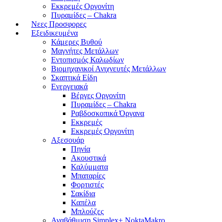
Εκκρεμές Οργονίτη
Πυραμίδες – Chakra
Νεες Προσφορες
Εξειδικευμένα
Κάμερες Βυθού
Μαγνήτες Μετάλλων
Εντοπισμός Καλωδίων
Βιομηχανικοί Ανιχνευτές Μετάλλων
Σκαπτικά Είδη
Ενεργειακά
Βέργες Οργονίτη
Πυραμίδες – Chakra
Ραβδοσκοπικά Όργανα
Εκκρεμές
Εκκρεμές Οργονίτη
Αξεσουάρ
Πηνία
Ακουστικά
Καλύμματα
Μπαταρίες
Φορτιστές
Σακίδια
Καπέλα
Μπλούζες
Αναβάθμιση Simplex+ NoktaMakro