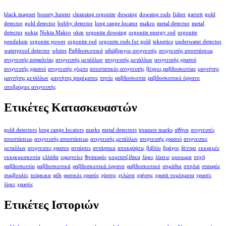
black magnet
bounty hunter
cleansing orgonite
dowsing
dowsing rods
fisher
garrett
gold
detector
gold detector
hobby detector
long range locator
makro
metal detector
metal
detector
nokta
Nokta Makro
okm
orgonite dowsing
orgonite energy rod
orgonite
pendulum
orgonite power
orgonite rod
orgonite rods for gold
teknetics
underwater detector
waterproof detector
whites
Ραβδοσκοπικά
αδιάβροχος ανιχνευτής
ανιχνευτής αποστάσεως
ανιχνευτής ασφαλείας
ανιχνευτής μετάλλων
ανιχνευτής μετάλλων
ανιχνευτής χρυσού
ανιχνευτής χρυσού
ανιχνευτής χόμπυ
αποστατικός ανιχνευτής
βέργες ραβδοσκοπίας
μαγνήτης
μαγνήτης μετάλλων
μαγνήτης ψαρέματος
πηνίο
ραβδοσκοπία
ραβδοσκοπικό όργανο
υποβρύχιος ανιχνευτής
Ετικέτες Κατασκευαστών
gold detectors
long range locators
marks
metal detectors
treasure marks
αθήνα
ανιχνευτές
αποστάσεως
ανιχνευτής αποστάσεως
ανιχνευτής μετάλλων
ανιχνευτής χρυσού
ανιχνευτες
μεταλλων
ανιχνευτες χρυσου
αντάρτες
αντάρτικα
αποκρύψεις
βιβλίο
βράχος
δέντρο
εκκρεμές
εκκρεμοσκοπία
ελλάδα
ερμηνείες
θησαυρός
κομιτατζίδικα
λίρες
λύσεις
ομοιωμα
πηγή
ραβδοσκοπία
ραβδοσκοπικά
ραβδοσκοπικά όργανα
ραβδοσκοπικό
σημάδια
σπηλιά
σταυρός
συμβουλές
τούρκικα
φίδι
φυσικός χρυσός
χάρτης
χελώνα
χρήσης
χρυσά νομίσματα
χρυσές
λίρες
χρυσός
Ετικέτες Ιστοριών