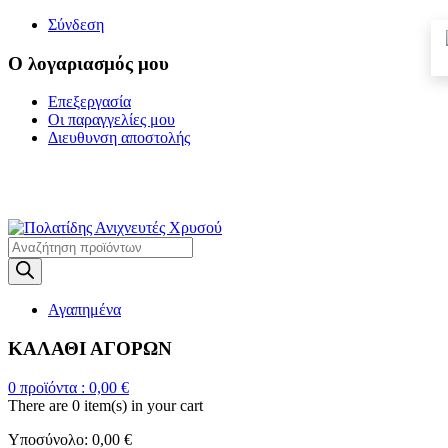
Σύνδεση
Ο λογαριασμός μου
Επεξεργασία
Οι παραγγελίες μου
Διευθυνση αποστολής
Η ΜΕΓΑΛΥΤΕΡΗ
ΓΚΑΜΑ ΑΝΙΧΝΕΥΤΩΝ ΜΕΤΑΛΛΩΝ
Products
search
Αγαπημένα
ΚΑΛΑΘΙ ΑΓΟΡΩΝ
0
προϊόντα :
0,00
€
There are
0 item(s)
in your cart
Υποσύνολο:
0,00
€