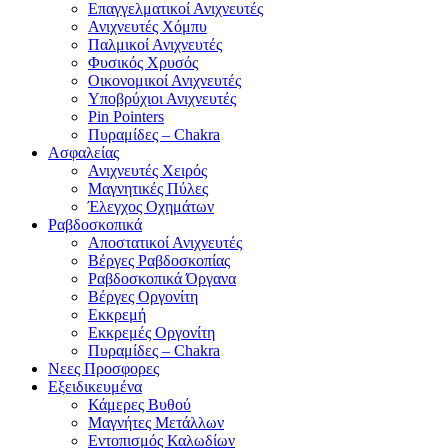
Επαγγελματικοί Ανιχνευτές
Ανιχνευτές Χόμπυ
Παλμικοί Ανιχνευτές
Φυσικός Χρυσός
Οικονομικοί Ανιχνευτές
Υποβρύχιοι Ανιχνευτές
Pin Pointers
Πυραμίδες – Chakra
Ασφαλείας
Ανιχνευτές Χειρός
Μαγνητικές Πύλες
Έλεγχος Οχημάτων
Ραβδοσκοπικά
Αποστατικοί Ανιχνευτές
Βέργες Ραβδοσκοπίας
Ραβδοσκοπικά Όργανα
Βέργες Οργονίτη
Εκκρεμή
Εκκρεμές Οργονίτη
Πυραμίδες – Chakra
Νεες Προσφορες
Εξειδικευμένα
Κάμερες Βυθού
Μαγνήτες Μετάλλων
Εντοπισμός Καλωδίων