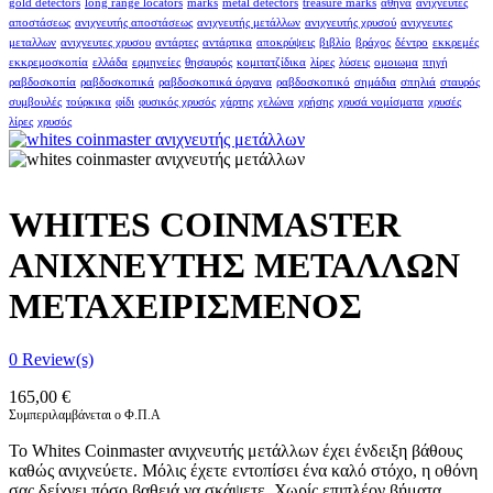
gold detectors
long range locators
marks
metal detectors
treasure marks
αθήνα
ανιχνευτές
αποστάσεως
ανιχνευτής αποστάσεως
ανιχνευτής μετάλλων
ανιχνευτής χρυσού
ανιχνευτες
μεταλλων
ανιχνευτες χρυσου
αντάρτες
αντάρτικα
αποκρύψεις
βιβλίο
βράχος
δέντρο
εκκρεμές
εκκρεμοσκοπία
ελλάδα
ερμηνείες
θησαυρός
κομιτατζίδικα
λίρες
λύσεις
ομοιωμα
πηγή
ραβδοσκοπία
ραβδοσκοπικά
ραβδοσκοπικά όργανα
ραβδοσκοπικό
σημάδια
σπηλιά
σταυρός
συμβουλές
τούρκικα
φίδι
φυσικός χρυσός
χάρτης
χελώνα
χρήσης
χρυσά νομίσματα
χρυσές
λίρες
χρυσός
WHITES COINMASTER
ΑΝΙΧΝΕΥΤΗΣ ΜΕΤΑΛΛΩΝ
ΜΕΤΑΧΕΙΡΙΣΜΕΝΟΣ
0
Review(s)
165,00
€
Συμπεριλαμβάνεται ο Φ.Π.Α
Το Whites Coinmaster ανιχνευτής μετάλλων έχει ένδειξη βάθους
καθώς ανιχνεύετε. Μόλις έχετε εντοπίσει ένα καλό στόχο, η οθόνη
σας δείχνει πόσο βαθειά να σκάψετε. Χωρίς επιπλέον βήματα