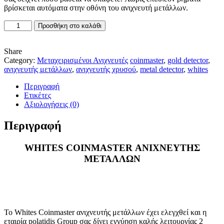
βρίσκεται αυτόματα στην οθόνη του ανιχνευτή μετάλλων.
WHITES
Προσθήκη στο καλάθι
COINMASTER
ΑΝΙΧΝΕΥΤΗΣ
ΜΕΤΑΛΛΩΝ
Share
ΜΕΤΑΧΕΙΡΙΣΜΕΝΟΣ
Category:
Μεταχειρισμένοι Ανιχνευτές
coinmaster
,
gold detector
,
ποσότητα
ανιχνευτής μετάλλων
,
ανιχνευτής χρυσού
,
metal detector
,
whites
Περιγραφή
Ετικέτες
Αξιολογήσεις (0)
Περιγραφή
WHITES COINMASTER ΑΝΙΧΝΕΥΤΗΣ
ΜΕΤΑΛΛΩΝ
Το Whites Coinmaster ανιχνευτής μετάλλων έχει ελεγχθεί και η
εταιρία polatidis Group σας δίνει εγγύηση καλής λειτουργίας 2