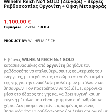
Wilhelm Reich No1 GOLD (Ζευγάρι) – Βέργες
Ραβδοσκοπίας Οργονίτη + Θήκη Μεταφοράς
1.100,00
€
Συμπεριλαμβάνεται ο Φ.Π.Α
PRODUCT BY:
WILHELM REICH
Η βέργες
WILHELM REICH Νο1 GOLD
κατασκευασμένες από
οργονίτη
βοηθάνε τον
ραβδοσκόπο να απελευθερώσει τις εσωτερικές του
ενέργειες, μετατρέποντας το σώμα του σε ένα πηνίο
της γης για την ανακάλυψη πολύτιμων μετάλλων και
θησαυρών. Τον προτρέπουν να ταξιδέψει αρμονικά
μέσα στο έδαφος της γης και να βρει ευγενή και μη
ευγενή μέταλλα που είναι κρυμμένα από ανθρώπινα
χέρια. Δεν μπορεί να μείνει κρυμμένος κανένας
θησαυρός όταν ο ραβδοσκόπος δουλέψει αρμονικά με