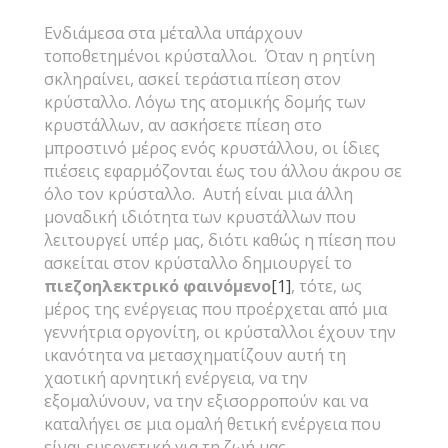
Ενδιάμεσα στα μέταλλα υπάρχουν
τοποθετημένοι κρύσταλλοι. Όταν η ρητίνη
σκληραίνει, ασκεί τεράστια πίεση στον
κρύσταλλο. Λόγω της ατομικής δομής των
κρυστάλλων, αν ασκήσετε πίεση στο
μπροστινό μέρος ενός κρυστάλλου, οι ίδιες
πιέσεις εφαρμόζονται έως του άλλου άκρου σε
όλο τον κρύσταλλο. Αυτή είναι μια άλλη
μοναδική ιδιότητα των κρυστάλλων που
λειτουργεί υπέρ μας, διότι καθώς η πίεση που
ασκείται στον κρύσταλλο δημιουργεί το
πιεζοηλεκτρικό φαινόμενο
[1]
, τότε, ως
μέρος της ενέργειας που προέρχεται από μια
γεννήτρια οργονίτη, οι κρύσταλλοι έχουν την
ικανότητα να μετασχηματίζουν αυτή τη
χαοτική αρνητική ενέργεια, να την
εξομαλύνουν, να την εξισορροπούν και να
καταλήγει σε μια ομαλή θετική ενέργεια που
είναι ευεργετική για τη ζωή μας.