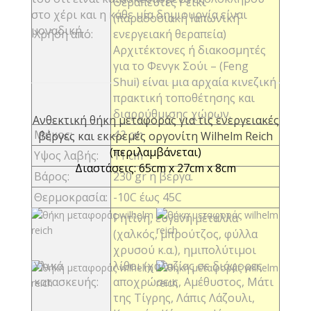
Θεραπευτές Ρέικι
στο χέρι και η κάθε μία δημιουργία είναι
(παραδοσιακή Ιαπωνική
μοναδική
Χρήση από:
ενεργειακή θεραπεία)
Αρχιτέκτονες ή διακοσμητές
για το Φενγκ Σούι – (Feng
Shui) είναι μια αρχαία κινεζική
πρακτική τοποθέτησης και
διαρρύθμισης χώρων.
Ανθεκτική θήκη μεταφοράς για τις ενεργειακές
Μήκος:
42 cm
βέργες και εκκρεμές οργονίτη Wilhelm Reich
(περιλαμβάνεται)
Υψος λαβής:
11 cm
Διαστάσεις: 65cm x 27cm x 8cm
Bάρος:
230 gr η βέργα.
Θερμοκρασία:
-10C έως 45C
Ρητίνη, ευγενή μέταλλα
(χαλκός, μπρούτζος, φύλλα
χρυσού κ.α.), ημιπολύτιμοι
Υλικά
λίθοι (χαλαζίας σε διάφορες
κατασκευής:
αποχρώσεις, Αμέθυστος, Μάτι
της Τίγρης, Λάπις Λάζουλι,