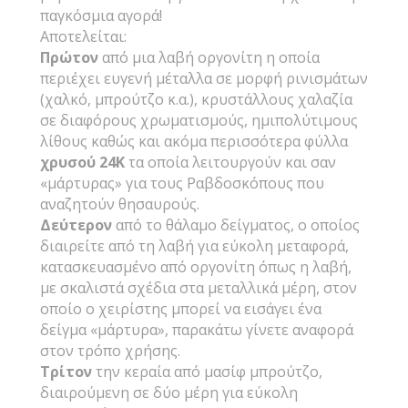
παγκόσμια αγορά!
Αποτελείται:
Πρώτον
από μια λαβή οργονίτη η οποία
περιέχει ευγενή μέταλλα σε μορφή ρινισμάτων
(χαλκό, μπρούτζο κ.α.), κρυστάλλους χαλαζία
σε διαφόρους χρωματισμούς, ημιπολύτιμους
λίθους καθώς και ακόμα περισσότερα φύλλα
χρυσού 24Κ
τα οποία λειτουργούν και σαν
«μάρτυρας» για τους Ραβδοσκόπους που
αναζητούν θησαυρούς.
Δεύτερον
από το θάλαμο δείγματος, ο οποίος
διαιρείτε από τη λαβή για εύκολη μεταφορά,
κατασκευασμένο από οργονίτη όπως η λαβή,
με σκαλιστά σχέδια στα μεταλλικά μέρη, στον
οποίο ο χειρίστης μπορεί να εισάγει ένα
δείγμα «μάρτυρα», παρακάτω γίνετε αναφορά
στον τρόπο χρήσης.
Τρίτον
την κεραία από μασίφ μπρούτζο,
διαιρούμενη σε δύο μέρη για εύκολη