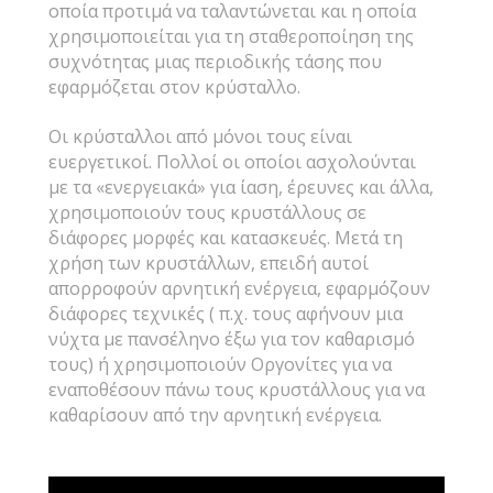
οποία προτιμά να ταλαντώνεται και η οποία
χρησιμοποιείται για τη σταθεροποίηση της
συχνότητας μιας περιοδικής τάσης που
εφαρμόζεται στον κρύσταλλο.
Οι κρύσταλλοι από μόνοι τους είναι
ευεργετικοί. Πολλοί οι οποίοι ασχολούνται
με τα «ενεργειακά» για ίαση, έρευνες και άλλα,
χρησιμοποιούν τους κρυστάλλους σε
διάφορες μορφές και κατασκευές. Μετά τη
χρήση των κρυστάλλων, επειδή αυτοί
απορροφούν αρνητική ενέργεια, εφαρμόζουν
διάφορες τεχνικές ( π.χ. τους αφήνουν μια
νύχτα με πανσέληνο έξω για τον καθαρισμό
τους) ή χρησιμοποιούν Οργονίτες για να
εναποθέσουν πάνω τους κρυστάλλους για να
καθαρίσουν από την αρνητική ενέργεια.