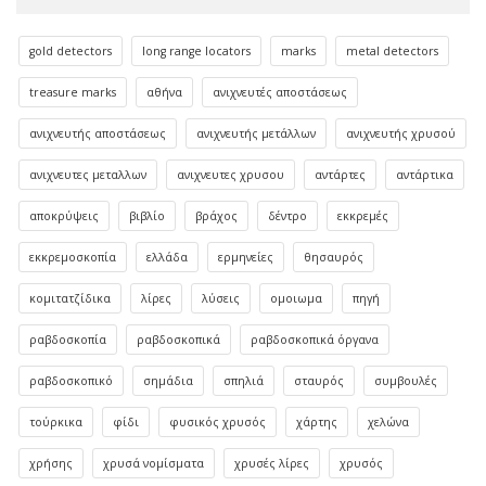
gold detectors
long range locators
marks
metal detectors
treasure marks
αθήνα
ανιχνευτές αποστάσεως
ανιχνευτής αποστάσεως
ανιχνευτής μετάλλων
ανιχνευτής χρυσού
ανιχνευτες μεταλλων
ανιχνευτες χρυσου
αντάρτες
αντάρτικα
αποκρύψεις
βιβλίο
βράχος
δέντρο
εκκρεμές
εκκρεμοσκοπία
ελλάδα
ερμηνείες
θησαυρός
κομιτατζίδικα
λίρες
λύσεις
ομοιωμα
πηγή
ραβδοσκοπία
ραβδοσκοπικά
ραβδοσκοπικά όργανα
ραβδοσκοπικό
σημάδια
σπηλιά
σταυρός
συμβουλές
τούρκικα
φίδι
φυσικός χρυσός
χάρτης
χελώνα
χρήσης
χρυσά νομίσματα
χρυσές λίρες
χρυσός