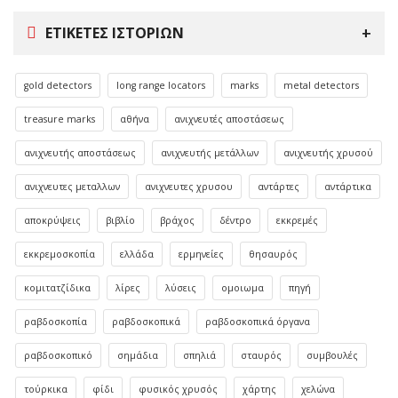
ΕΤΙΚΈΤΕΣ ΙΣΤΟΡΙΏΝ
gold detectors
long range locators
marks
metal detectors
treasure marks
αθήνα
ανιχνευτές αποστάσεως
ανιχνευτής αποστάσεως
ανιχνευτής μετάλλων
ανιχνευτής χρυσού
ανιχνευτες μεταλλων
ανιχνευτες χρυσου
αντάρτες
αντάρτικα
αποκρύψεις
βιβλίο
βράχος
δέντρο
εκκρεμές
εκκρεμοσκοπία
ελλάδα
ερμηνείες
θησαυρός
κομιτατζίδικα
λίρες
λύσεις
ομοιωμα
πηγή
ραβδοσκοπία
ραβδοσκοπικά
ραβδοσκοπικά όργανα
ραβδοσκοπικό
σημάδια
σπηλιά
σταυρός
συμβουλές
τούρκικα
φίδι
φυσικός χρυσός
χάρτης
χελώνα