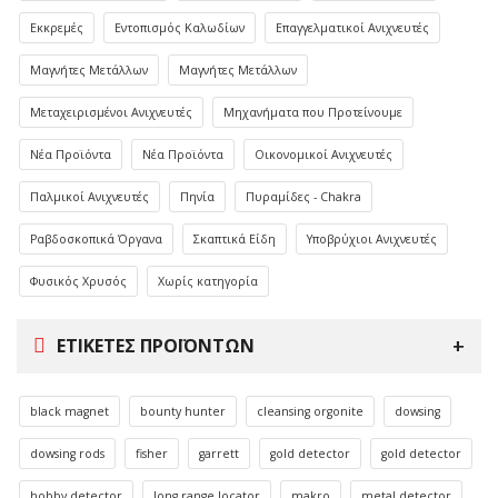
Εκκρεμές
Εντοπισμός Καλωδίων
Επαγγελματικοί Ανιχνευτές
Μαγνήτες Μετάλλων
Μαγνήτες Μετάλλων
Μεταχειρισμένοι Ανιχνευτές
Μηχανήματα που Προτείνουμε
Νέα Προϊόντα
Νέα Προϊόντα
Οικονομικοί Ανιχνευτές
Παλμικοί Ανιχνευτές
Πηνία
Πυραμίδες - Chakra
Ραβδοσκοπικά Όργανα
Σκαπτικά Είδη
Υποβρύχιοι Ανιχνευτές
Φυσικός Χρυσός
Χωρίς κατηγορία
ΕΤΙΚΈΤΕΣ ΠΡΟΪΌΝΤΩΝ
black magnet
bounty hunter
cleansing orgonite
dowsing
dowsing rods
fisher
garrett
gold detector
gold detector
hobby detector
long range locator
makro
metal detector