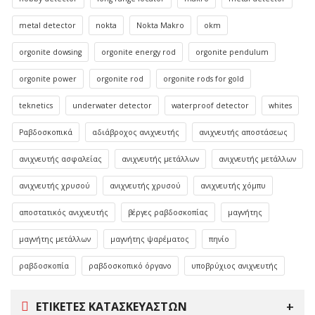
metal detector
nokta
Nokta Makro
okm
orgonite dowsing
orgonite energy rod
orgonite pendulum
orgonite power
orgonite rod
orgonite rods for gold
teknetics
underwater detector
waterproof detector
whites
Ραβδοσκοπικά
αδιάβροχος ανιχνευτής
ανιχνευτής αποστάσεως
ανιχνευτής ασφαλείας
ανιχνευτής μετάλλων
ανιχνευτής μετάλλων
ανιχνευτής χρυσού
ανιχνευτής χρυσού
ανιχνευτής χόμπυ
αποστατικός ανιχνευτής
βέργες ραβδοσκοπίας
μαγνήτης
μαγνήτης μετάλλων
μαγνήτης ψαρέματος
πηνίο
ραβδοσκοπία
ραβδοσκοπικό όργανο
υποβρύχιος ανιχνευτής
ΕΤΙΚΈΤΕΣ ΚΑΤΑΣΚΕΥΑΣΤΏΝ