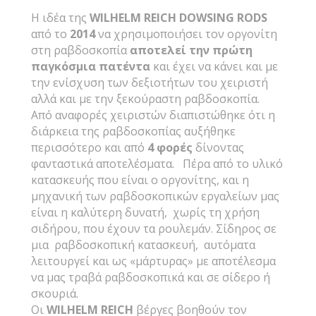
Η ιδέα της
WILHELM
REICH
DOWSING
RODS
από το
2014
να χρησιμοποιήσει τον οργονίτη
στη ραβδοσκοπία
αποτελεί την πρώτη
παγκόσμια πατέντα
και έχει να κάνει και με
την ενίσχυση των δεξιοτήτων του χειριστή
αλλά και με την ξεκούραστη ραβδοσκοπία.
Από αναφορές χειριστών διαπιστώθηκε ότι η
διάρκεια της ραβδοσκοπίας αυξήθηκε
περισσότερο και από
4 φορές
δίνοντας
φανταστικά αποτελέσματα. Πέρα από το υλικό
κατασκευής που είναι ο οργονίτης, και η
μηχανική των ραβδοσκοπικών εργαλείων μας
είναι η καλύτερη δυνατή, χωρίς τη χρήση
σιδήρου, που έχουν τα ρουλεμάν. Σίδηρος σε
μια ραβδοσκοπική κατασκευή, αυτόματα
λειτουργεί και ως «μάρτυρας» με αποτέλεσμα
να μας τραβά ραβδοσκοπικά και σε σίδερο ή
σκουριά.
Οι
WILHELM
REICH
βέργες βοηθούν τον