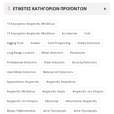
ΕΤΙΚΈΤΕΣ ΚΑΤΗΓΟΡΙΏΝ ΠΡΟΪΌΝΤΩΝ
15 Κορυφαίοι Ανιχνευτές Μετάλλων
15 Κορυφαίοι Ανιχνευτές Μετάλλων
Accessories
Coils
Digging Tools
Dowser
Gold Prospecting
Hobby Detectors
Long Range Locators
Metal detectors
Pendulums
Professional Detectors
Pulse Induction
Security Detectors
Used Metal Detectors
Waterproof Detectors
Αμερικάνικοι Ανιχνευτές
Ανιχνευτές Ασφαλείας
Ανιχνευτές Μετάλλων
Ανιχνευτές Χόμπυ
Ανιχνευτές του Κόσμου
Ανιχνευτές του Κόσμου
Αξεσουάρ
Αποστατικοί Ανιχνευτές
Βέργες Ραβδοσκοπίας
Δείτε Προσφορές
Δείτε Προσφορές