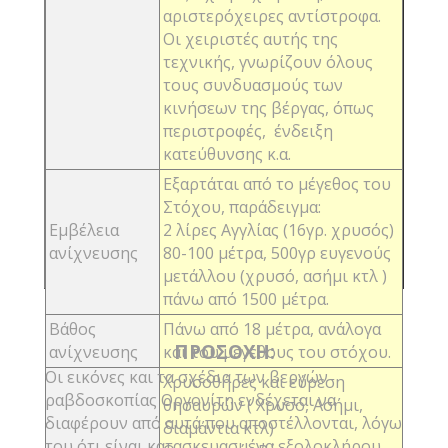
αριστερόχειρες αντίστροφα.
Οι χειριστές αυτής της
τεχνικής, γνωρίζουν όλους
τους συνδυασμούς των
κινήσεων της βέργας, όπως
περιστροφές, ένδειξη
κατεύθυνσης κ.α.
Εξαρτάται από το μέγεθος του
Στόχου, παράδειγμα:
Εμβέλεια
2 λίρες Αγγλίας (16γρ. χρυσός)
ανίχνευσης
80-100 μέτρα,
500γρ ευγενούς
μετάλλου (χρυσό, ασήμι κτλ )
πάνω από 1500 μέτρα.
Βάθος
Πάνω από 18 μέτρα, ανάλογα
ΠΡΟΣΟΧΗ:
ανίχνευσης
και του μεγέθους του στόχου.
Οι εικόνες και τα σχέδια των βεργών
Χρυσοθήρες και εύρεση
ραβδοσκοπίας Οργονίτη ενδέχεται να
θησαυρών ( Χρυσό, Ασήμι,
διαφέρουν από αυτά που αποστέλλονται, λόγω
διαμάντια κτλ)
του ότι είναι κατασκευασμένα εξολοκλήρου