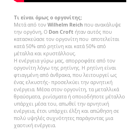
Τι είναι όμως ο οργονίτης;
Μετά από τον
Wilhelm
Reich
που ανακάλυψε
την οργόνη, Ο
Don
Croft
ήταν αυτός που
κατασκεύασε τον οργονίτη που αποτελείται
κατά 50% από ρητίνη και κατά 50% από
μέταλλα και κρυστάλλους.
Η ενέργεια γύρω μας, απορροφάτε από τον
οργονίτη λόγω της ρητίνης. Η ρητίνη είναι
φτιαγμένη από άνθρακα, που λειτουργεί ως
ένας ελκυστής- προσελκύει την αρνητική
ενέργεια. Μέσα στον οργονίτη, τα μεταλλικά
θραύσματα, ρινίσματα ή οποιοδήποτε μέταλλο
υπάρχει μέσα του, απωθεί την αρνητική
ενέργεια, έτσι υπάρχει έλξη και απώθηση σε
πολύ υψηλές συχνότητες παράγοντας μια
χαοτική ενέργεια.