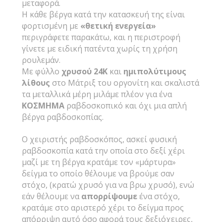
μεταφορά.
Η κάθε βέργα κατά την κατασκευή της είναι
φορτισμένη με
«θετική ενεργεία»
περιγράφετε παρακάτω, και η περιστροφή
γίνετε με ειδική πατέντα χωρίς τη χρήση
ρουλεμάν.
Με φύλλο
χρυσού 24Κ
και
ημιπολύτιμους
λίθους
στο Μάτριξ του οργονίτη και σκαλιστά
τα μεταλλικά μέρη μιλάμε πλέον για ένα
ΚΟΣΜΗΜΑ
ραβδοσκοπικό και όχι μια απλή
βέργα ραβδοσκοπίας.
Ο χειριστής ραβδοσκόπος, ασκεί φυσική
ραβδοσκοπία κατά την οποία στο δεξί χέρι
μαζί με τη βέργα κρατάμε τον «μάρτυρα»
δείγμα το οποίο θέλουμε να βρούμε σαν
στόχο, (κρατώ χρυσό για να βρω χρυσό), ενώ
εάν θέλουμε να
απορρίψουμε
ένα στόχο,
κρατάμε στο αριστερό χέρι το δείγμα προς
απόρριψη αυτό όσο αφορά τους δεξιόχειρες,