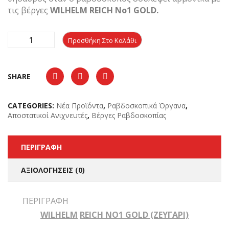
τις βέργες
WILHELM REICH Νο1 GOLD.
Προσθήκη Στο Καλάθι
SHARE
CATEGORIES:
Νέα Προϊόντα
,
Ραβδοσκοπικά Όργανα
,
Αποστατικοί Ανιχνευτές
,
Βέργες Ραβδοσκοπίας
ΠΕΡΙΓΡΑΦΉ
ΑΞΙΟΛΟΓΉΣΕΙΣ (0)
ΠΕΡΙΓΡΑΦΉ
WILHELM
REICH
ΝΟ1 GOLD (ΖΕΥΓΆΡΙ)