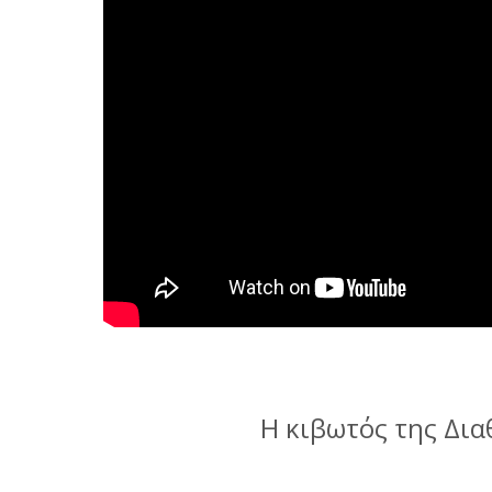
Η κιβωτός της Δι