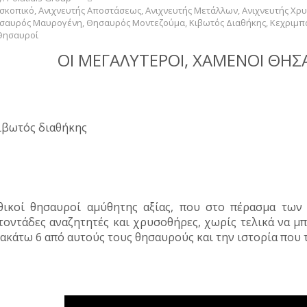
σκοπικό
,
Ανιχνευτής Αποστάσεως
,
Ανιχνευτής Μετάλλων
,
Ανιχνευτής Χρ
σαυρός Μαυρογένη
,
Θησαυρός Μοντεζούμα
,
Κιβωτός Διαθήκης
,
Κεχριμπ
Θησαυροί
ΟΙ ΜΕΓΑΛΥΤΕΡΟΙ, ΧΑΜΕΝΟΙ ΘΗ
ικοί θησαυροί αμύθητης αξίας, που στο πέρασμα των 
τοντάδες αναζητητές και χρυσοθήρες, χωρίς τελικά να μπ
ακάτω 6 από αυτούς τους θησαυρούς και την ιστορία που 