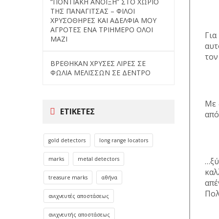
“ΠΟΝΤΙΑΚΗ ΑΝΟΙΞΗ” ΣΤΟ ΧΩΡΙΟ
ΤΗΣ ΠΑΝΑΓΙΤΣΑΣ – ΦΙΛΟΙ
ΧΡΥΣΟΘΗΡΕΣ ΚΑΙ ΑΔΕΛΦΙΑ ΜΟΥ
ΑΓΡΟΤΕΣ ΕΝΑ ΤΡΙΗΜΕΡΟ ΟΛΟΙ
Για
ΜΑΖΙ
αυτ
τον
ΒΡΕΘΗΚΑΝ ΧΡΥΣΕΣ ΛΙΡΕΣ ΣΕ
ΦΩΛΙΑ ΜΕΛΙΣΣΩΝ ΣΕ ΔΕΝΤΡΟ
Με 
ΕΤΙΚΈΤΕΣ
απ
gold detectors
long range locators
marks
metal detectors
…ξ
καλ
treasure marks
αθήνα
απέ
Πολ
ανιχνευτές αποστάσεως
ανιχνευτής αποστάσεως