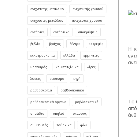
ανιχνευτής μετάλλων
ανιχνευτής χρυσού
ανιχνευτες μεταλλων
ανιχνευτες χρυσου
αντάρτες
αντάρτικα
αποκρύψεις
βιβλίο
βράχος
δέντρο
εκκρεμές
Η κ
εντ
εκκρεμοσκοπία
ελλάδα
ερμηνείες
ανε
θησαυρός
κομιτατζίδικα
λίρες
λύσεις
ομοιωμα
πηγή
ραβδοσκοπία
ραβδοσκοπικά
Το 
ραβδοσκοπικά όργανα
ραβδοσκοπικό
από
σημάδια
σπηλιά
σταυρός
άνθ
συμβουλές
τούρκικα
φίδι
φυσικός χρυσός
χάρτης
χελώνα