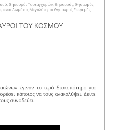
υσού
,
Θηασυρός Τουταγχαμών
,
Θησαυρός
,
Θησαυρός
αρένιο Δωμάτιο
,
Μεγαλύτεροι Θησαυροί
,
Εκκρεμές
,
ΣΑΥΡΟΙ ΤΟΥ ΚΟΣΜΟΥ
αιώνων έγιναν το ιερό δισκοπότηρο για
ορέσει κάποιος να τους ανακαλύψει. Δείτε
τους συνοδεύει.