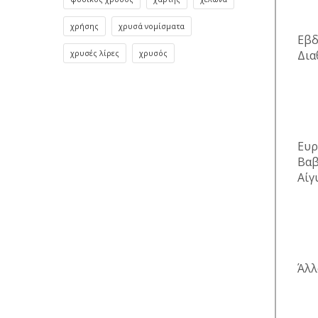
χρήσης
χρυσά νομίσματα
Εβδ
Δια
χρυσές λίρες
χρυσός
Ευρ
Βαβ
Αίγ
Άλλ