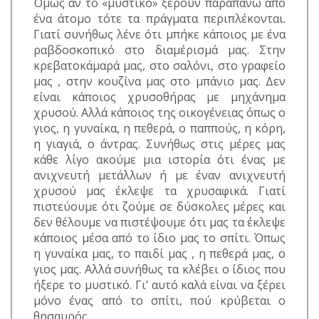
Όμως αν το «μυστικό» ξέρουν παραπάνω από
ένα άτομο τότε τα πράγματα περιπλέκονται.
Γιατί συνήθως λένε ότι μπήκε κάποιος με ένα
ραβδοσκοπικό στο διαμέρισμά μας. Στην
κρεβατοκάμαρά μας, στο σαλόνι, στο γραφείο
μας , στην κουζίνα μας στο μπάνιο μας. Δεν
είναι κάποιος χρυσοθήρας με μηχάνημα
χρυσού. Αλλά κάποιος της οικογένειας όπως ο
γιος, η γυναίκα, η πεθερά, ο παππούς, η κόρη,
η γιαγιά, ο άντρας. Συνήθως στις μέρες μας
κάθε λίγο ακούμε μια ιστορία ότι ένας με
ανιχνευτή μετάλλων ή με έναν ανιχνευτή
χρυσού μας έκλεψε τα χρυσαφικά. Γιατί
πιστεύουμε ότι ζούμε σε δύσκολες μέρες και
δεν θέλουμε να πιστέψουμε ότι μας τα έκλεψε
κάποιος μέσα από το ίδιο μας το σπίτι. Όπως
η γυναίκα μας, το παιδί μας , η πεθερά μας, ο
γιος μας. Αλλά συνήθως τα κλέβει ο ίδιος που
ήξερε το μυστικό. Γι’ αυτό καλά είναι να ξέρει
μόνο ένας από το σπίτι, πού κρύβεται ο
θησαυρός.