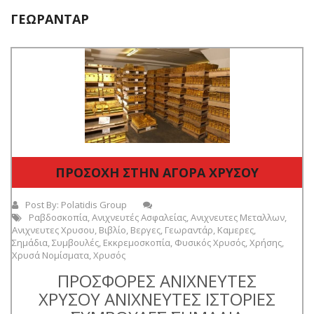
ΓΕΩΡΑΝΤΆΡ
ΠΡΟΣΟΧΗ ΣΤΗΝ ΑΓΟΡΑ ΧΡΥΣΟΥ
Post By:
Polatidis Group
Ραβδοσκοπία
,
Ανιχνευτές Ασφαλείας
,
Ανιχνευτες Μεταλλων
,
Ανιχνευτες Χρυσου
,
Βιβλίο
,
Βεργες
,
Γεωραντάρ
,
Καμερες
,
Σημάδια
,
Συμβουλές
,
Εκκρεμοσκοπία
,
Φυσικός Χρυσός
,
Χρήσης
,
Χρυσά Νομίσματα
,
Χρυσός
ΠΡΟΣΦΟΡΕΣ ΑΝΙΧΝΕΥΤΕΣ
ΧΡΥΣΟΥ ΑΝΙΧΝΕΥΤΕΣ ΙΣΤΟΡΙΕΣ