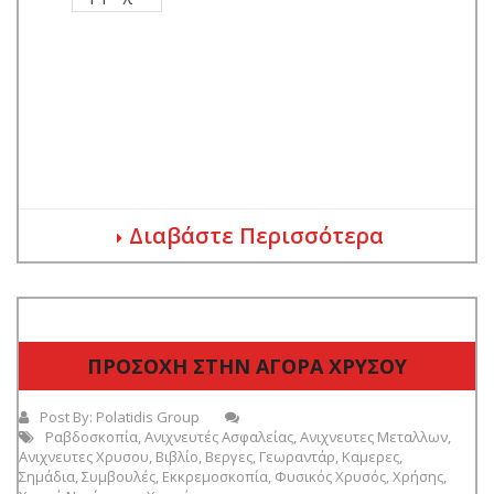
Διαβάστε Περισσότερα
ΠΡΟΣΟΧΗ ΣΤΗΝ ΑΓΟΡΑ ΧΡΥΣΟΥ
Post By:
Polatidis Group
Ραβδοσκοπία
,
Ανιχνευτές Ασφαλείας
,
Ανιχνευτες Μεταλλων
,
Ανιχνευτες Χρυσου
,
Βιβλίο
,
Βεργες
,
Γεωραντάρ
,
Καμερες
,
Σημάδια
,
Συμβουλές
,
Εκκρεμοσκοπία
,
Φυσικός Χρυσός
,
Χρήσης
,