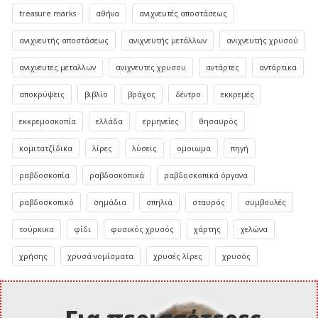
treasure marks
αθήνα
ανιχνευτές αποστάσεως
ανιχνευτής αποστάσεως
ανιχνευτής μετάλλων
ανιχνευτής χρυσού
ανιχνευτες μεταλλων
ανιχνευτες χρυσου
αντάρτες
αντάρτικα
αποκρύψεις
βιβλίο
βράχος
δέντρο
εκκρεμές
εκκρεμοσκοπία
ελλάδα
ερμηνείες
θησαυρός
κομιτατζίδικα
λίρες
λύσεις
ομοιωμα
πηγή
ραβδοσκοπία
ραβδοσκοπικά
ραβδοσκοπικά όργανα
ραβδοσκοπικό
σημάδια
σπηλιά
σταυρός
συμβουλές
τούρκικα
φίδι
φυσικός χρυσός
χάρτης
χελώνα
χρήσης
χρυσά νομίσματα
χρυσές λίρες
χρυσός