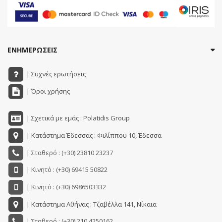
ΕΝΗΜΕΡΩΣΕΙΣ
| Συχνές ερωτήσεις
| Όροι χρήσης
| Σχετικά με εμάς : Polatidis Group
| Κατάστημα Έδεσσας : Φιλίππου 10, Έδεσσα
| Σταθερό : (+30) 23810 23237
| Κινητό : (+30) 69415 50822
| Κινητό : (+30) 6986503332
| Κατάστημα Αθήνας : Τζαβέλλα 141, Νίκαια
| Σταθερό : (+30) 210 4250162