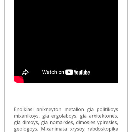
Enoikiasi anixneyton metallon gia politikoys
mixanikoys, gia ergolaboys, gia arxitektones,
gia dimoys, gia nomarxies, dimosies ypiresies,
geologoys. Mixanimata xrysoy rabdoskopika