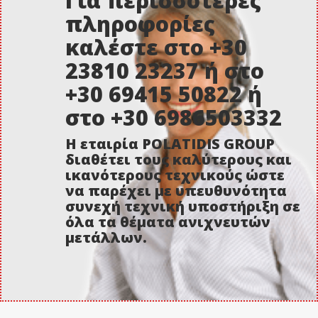
Για περισσότερες
πληροφορίες
καλέστε στο +30
23810 23237 ή στο
+30 69415 50822 ή
στο +30 6986503332
Η εταιρία POLATIDIS GROUP
διαθέτει τους καλύτερους και
ικανότερους τεχνικούς ώστε
να παρέχει με υπευθυνότητα
συνεχή τεχνική υποστήριξη σε
όλα τα θέματα ανιχνευτών
μετάλλων.