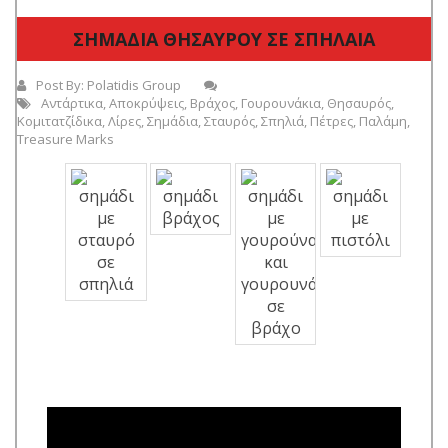
ΣΗΜΑΔΙΑ ΘΗΣΑΥΡΟΥ ΣΕ ΣΠΗΛΑΙΑ
Post By:
Polatidis Group
Αντάρτικα
,
Αποκρύψεις
,
Βράχος
,
Γουρουνάκια
,
Θησαυρός
,
Κομιτατζίδικα
,
Λίρες
,
Σημάδια
,
Σταυρός
,
Σπηλιά
,
Πέτρες
,
Παλάμη
,
Treasure Marks