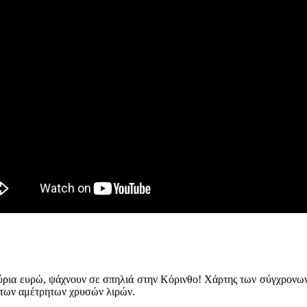
ρια ευρώ, ψάχνουν σε σπηλιά στην Κόρινθο! Xάρτης των σύγχρονων 
ι των αμέτρητων χρυσών λιρών.