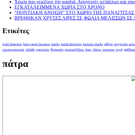
Χόμπι που γεμίζουν την καρδιά. Ανιχνευτές μετάλλων και χρυ
ΕΓΚΑΤΑΛΕΙΜΜΕΝΑ ΧΩΡΙΑ ΣΤΟ ΧΡΟΝΟ
“ΠΟΝΤΙΑΚΗ ΑΝΟΙΞΗ” ΣΤΟ ΧΩΡΙΟ ΤΗΣ ΠΑΝΑΓΙΤΣΑΣ 
ΒΡΕΘΗΚΑΝ ΧΡΥΣΕΣ ΛΙΡΕΣ ΣΕ ΦΩΛΙΑ ΜΕΛΙΣΣΩΝ ΣΕ
Ετικέτες
gold detectors
long range locators
marks
metal detectors
treasure marks
αθήνα
ανιχνευτές απ
εκκρεμοσκοπία
ελλάδα
ερμηνείες
θησαυρός
κομιτατζίδικα
λίρες
λύσεις
ομοιωμα
πηγή
ραβδοσ
πάτρα