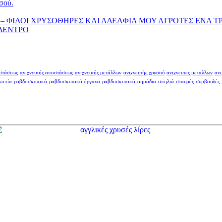
σού.
– ΦΙΛΟΙ ΧΡΥΣΟΘΗΡΕΣ ΚΑΙ ΑΔΕΛΦΙΑ ΜΟΥ ΑΓΡΟΤΕΣ ΕΝΑ Τ
 ΔΕΝΤΡΟ
οστάσεως
ανιχνευτής αποστάσεως
ανιχνευτής μετάλλων
ανιχνευτής χρυσού
ανιχνευτες μεταλλων
ανι
κοπία
ραβδοσκοπικά
ραβδοσκοπικά όργανα
ραβδοσκοπικό
σημάδια
σπηλιά
σταυρός
συμβουλές