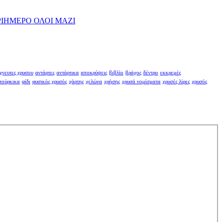
ΡΙΗΜΕΡΟ ΟΛΟΙ ΜΑΖΙ
χνευτες χρυσου
αντάρτες
αντάρτικα
αποκρύψεις
βιβλίο
βράχος
δέντρο
εκκρεμές
τούρκικα
φίδι
φυσικός χρυσός
χάρτης
χελώνα
χρήσης
χρυσά νομίσματα
χρυσές λίρες
χρυσός