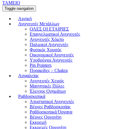
ΤΑΜΕΙΟ
Toggle navigation
Αρχική
Ανιχνευτές Μετάλλων
ΟΛΕΣ ΟΙ ΕΤΑΙΡΙΕΣ
Επαγγελματικοί Ανιχνευτές
Ανιχνευτές Χόμπυ
Παλμικοί Ανιχνευτές
Φυσικός Χρυσός
Οικονομικοί Ανιχνευτές
Υποβρύχιοι Ανιχνευτές
Pin Pointers
Πυραμίδες – Chakra
Ασφαλείας
Ανιχνευτές Χειρός
Μαγνητικές Πύλες
Έλεγχος Οχημάτων
Ραβδοσκοπικά
Αποστατικοί Ανιχνευτές
Βέργες Ραβδοσκοπίας
Ραβδοσκοπικά Όργανα
Βέργες Οργονίτη
Εκκρεμή
Εκκρεμές Οργονίτη