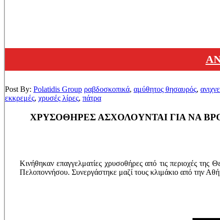
ΑΝ
Post By:
Polatidis Group
ραβδοσκοπικά
,
αμύθητος θησαυρός
,
ανιχν
εκκρεμές
,
χρυσές λίρες
,
πάτρα
ΧΡΥΣΟΘΗΡΕΣ ΑΣΧΟΛΟΥΝΤΑΙ ΓΙΑ ΝΑ ΒΡ
Κινήθηκαν επαγγελματίες χρυσοθήρες από τις περιοχές της Θ
Πελοποννήσου. Συνεργάστηκε μαζί τους κλιμάκιο από την Αθήν