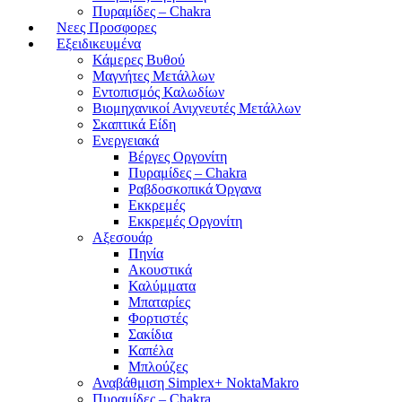
Πυραμίδες – Chakra
Νεες Προσφορες
Εξειδικευμένα
Κάμερες Βυθού
Μαγνήτες Μετάλλων
Εντοπισμός Καλωδίων
Βιομηχανικοί Ανιχνευτές Μετάλλων
Σκαπτικά Είδη
Ενεργειακά
Βέργες Οργονίτη
Πυραμίδες – Chakra
Ραβδοσκοπικά Όργανα
Εκκρεμές
Εκκρεμές Οργονίτη
Αξεσουάρ
Πηνία
Ακουστικά
Καλύμματα
Μπαταρίες
Φορτιστές
Σακίδια
Καπέλα
Μπλούζες
Αναβάθμιση Simplex+ NoktaMakro
Πυραμίδες – Chakra