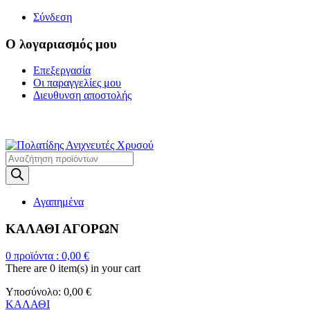
Σύνδεση
Ο λογαριασμός μου
Επεξεργασία
Οι παραγγελίες μου
Διευθυνση αποστολής
Η ΜΕΓΑΛΥΤΕΡΗ ΓΚΑΜΑ Α
Products
search
Αγαπημένα
ΚΑΛΑΘΙ ΑΓΟΡΩΝ
0
προϊόντα :
0,00
€
There are
0 item(s)
in your cart
Υποσύνολο:
0,00
€
ΚΑΛΑΘΙ