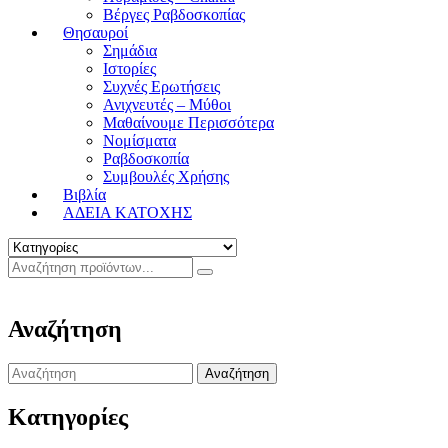
Βέργες Ραβδοσκοπίας
Θησαυροί
Σημάδια
Ιστορίες
Συχνές Ερωτήσεις
Ανιχνευτές – Μύθοι
Μαθαίνουμε Περισσότερα
Νομίσματα
Ραβδοσκοπία
Συμβουλές Χρήσης
Βιβλία
ΑΔΕΙΑ ΚΑΤΟΧΗΣ
Αναζήτηση
Search
for:
Κατηγορίες