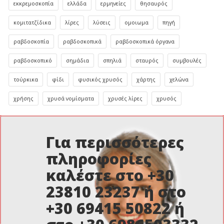
εκκρεμοσκοπία
ελλάδα
ερμηνείες
θησαυρός
κομιτατζίδικα
λίρες
λύσεις
ομοιωμα
πηγή
ραβδοσκοπία
ραβδοσκοπικά
ραβδοσκοπικά όργανα
ραβδοσκοπικό
σημάδια
σπηλιά
σταυρός
συμβουλές
τούρκικα
φίδι
φυσικός χρυσός
χάρτης
χελώνα
χρήσης
χρυσά νομίσματα
χρυσές λίρες
χρυσός
Για περισσότερες
πληροφορίες
καλέστε στο +30
23810 23237 ή στο
+30 69415 50822 ή