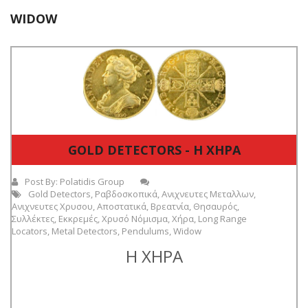
WIDOW
GOLD DETECTORS - Η ΧΗΡΑ
Post By:
Polatidis Group
Gold Detectors
,
Ραβδοσκοπικά
,
Ανιχνευτες Μεταλλων
,
Ανιχνευτες Χρυσου
,
Αποστατικά
,
Βρεατνία
,
Θησαυρός
,
Συλλέκτες
,
Εκκρεμές
,
Χρυσό Νόμισμα
,
Χήρα
,
Long Range
Locators
,
Metal Detectors
,
Pendulums
,
Widow
Η ΧΗΡΑ