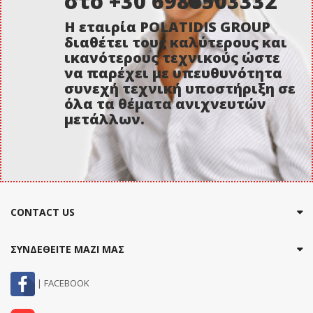
στο +30 6986503332
Η εταιρία POLATIDIS GROUP
διαθέτει τους καλύτερους και
ικανότερους τεχνικούς ώστε
να παρέχει με υπευθυνότητα
συνεχή τεχνική υποστήριξη σε
όλα τα θέματα ανιχνευτών
μετάλλων.
CONTACT US
ΣΥΝΔΕΘΕΙΤΕ ΜΑΖΙ ΜΑΣ
| FACEBOOK