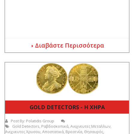
Διαβάστε Περισσότερα
GOLD DETECTORS - Η ΧΗΡΑ
Post By:
Polatidis Group
Gold Detectors
,
Ραβδοσκοπικά
,
Ανιχνευτες Μεταλλων
,
Ανιχνευτες Χρυσου
,
Αποστατικά
,
Βρεατνία
,
Θησαυρός
,