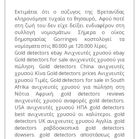
Εκτιμάται ότι ο σύζυγος της Βρετανίδας
κληρονόμησε τυχαία το θησαυρό,. Αφού ποτέ
στη ζωή του δεν είχε δείξει ενδιαφέρον στη
συλλογή νομισμάτων. Σήμερα ο οίκος
δημοπρασίας Gorringes κοστολογεί τα
νομίσματα στις 80.000 με 120.000 λίρες.
Gold detectors ebay Ανιχνευτές χρυσού ebay
Gold detectors for sale ανιχνευτές χρυσού για
πώληση. Gold detectors China ανιχνευτές
χρυσού Κίνα Gold detectors prices Ανιχνευτές
χρυσού Τιμές. Gold detectors for sale in South
Afrika ανιχνευτές χρυσού για πώληση στη
Νότια Αφρική. gold detectors reviews
ανιχνευτές χρυσού αναφορές gold detectors.
USA ανιχνευτές χρυσού ΗΠΑ gold detectors
best ανιχνευτές χρυσού οι καλύτεροι. gold
detectors UK ανιχνευτες χρυσού Αγγλία. gold
detectors ραβδοσκοπικά gold detectors
dowsers. gold detectors αποστάσεως gold