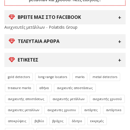
ΒΡΕΙΤΕ ΜΑΣ ΣΤΟ FACEBOOK
Ανιχνευτές μετάλλων - Polatidis Group
ΤΕΛΕΥΤΑΊΑ ΆΡΘΡΑ
ΕΤΙΚΈΤΕΣ
gold detectors
long range locators
marks
metal detectors
treasure marks
αθήνα
ανιχνευτές αποστάσεως
ανιχνευτής αποστάσεως
ανιχνευτής μετάλλων
ανιχνευτής χρυσού
ανιχνευτες μεταλλων
ανιχνευτες χρυσου
αντάρτες
αντάρτικα
αποκρύψεις
βιβλίο
βράχος
δέντρο
εκκρεμές