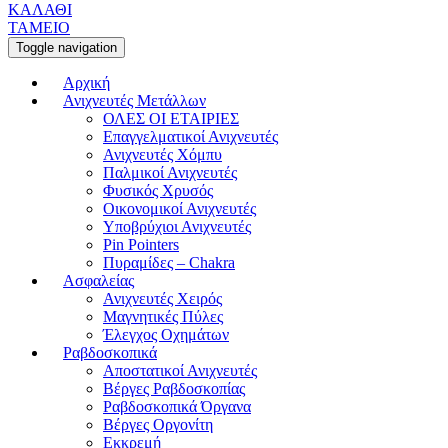
ΚΑΛΑΘΙ
ΤΑΜΕΙΟ
Toggle navigation
Αρχική
Ανιχνευτές Μετάλλων
ΟΛΕΣ ΟΙ ΕΤΑΙΡΙΕΣ
Επαγγελματικοί Ανιχνευτές
Ανιχνευτές Χόμπυ
Παλμικοί Ανιχνευτές
Φυσικός Χρυσός
Οικονομικοί Ανιχνευτές
Υποβρύχιοι Ανιχνευτές
Pin Pointers
Πυραμίδες – Chakra
Ασφαλείας
Ανιχνευτές Χειρός
Μαγνητικές Πύλες
Έλεγχος Οχημάτων
Ραβδοσκοπικά
Αποστατικοί Ανιχνευτές
Βέργες Ραβδοσκοπίας
Ραβδοσκοπικά Όργανα
Βέργες Οργονίτη
Εκκρεμή