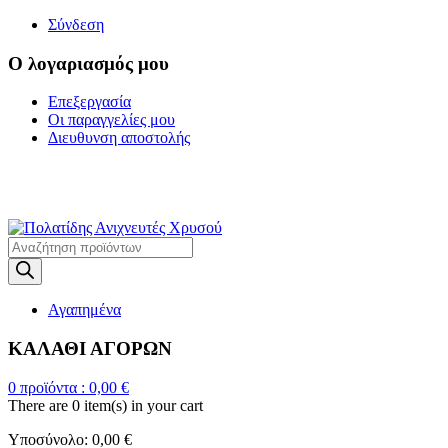
Σύνδεση
Ο λογαριασμός μου
Επεξεργασία
Οι παραγγελίες μου
Διευθυνση αποστολής
Η ΜΕΓΑΛΥΤΕΡΗ
ΓΚΑΜΑ ΑΝΙΧΝΕΥΤΩΝ ΜΕΤΑΛΛΩΝ
Products
search
Αγαπημένα
ΚΑΛΑΘΙ ΑΓΟΡΩΝ
0
προϊόντα :
0,00
€
There are
0 item(s)
in your cart
Υποσύνολο:
0,00
€