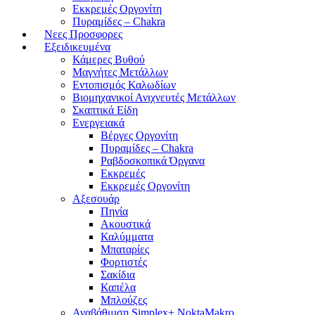
Εκκρεμές Οργονίτη
Πυραμίδες – Chakra
Νεες Προσφορες
Εξειδικευμένα
Κάμερες Βυθού
Μαγνήτες Μετάλλων
Εντοπισμός Καλωδίων
Βιομηχανικοί Ανιχνευτές Μετάλλων
Σκαπτικά Είδη
Ενεργειακά
Βέργες Οργονίτη
Πυραμίδες – Chakra
Ραβδοσκοπικά Όργανα
Εκκρεμές
Εκκρεμές Οργονίτη
Αξεσουάρ
Πηνία
Ακουστικά
Καλύμματα
Μπαταρίες
Φορτιστές
Σακίδια
Καπέλα
Μπλούζες
Αναβάθμιση Simplex+ NoktaMakro