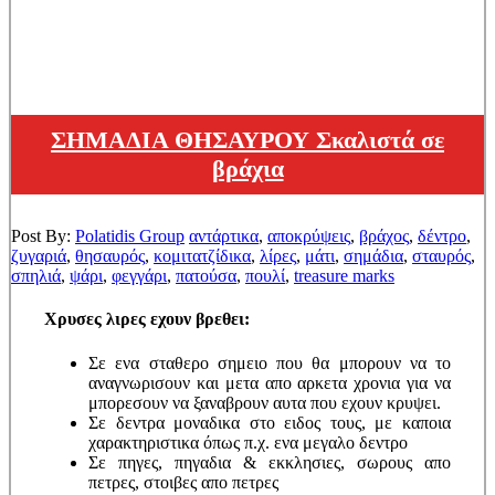
ΣΗΜΑΔΙΑ ΘΗΣΑΥΡΟΥ Σκαλιστά σε
βράχια
Post By:
Polatidis Group
αντάρτικα
,
αποκρύψεις
,
βράχος
,
δέντρο
,
ζυγαριά
,
θησαυρός
,
κομιτατζίδικα
,
λίρες
,
μάτι
,
σημάδια
,
σταυρός
,
σπηλιά
,
ψάρι
,
φεγγάρι
,
πατούσα
,
πουλί
,
treasure marks
Χρυσες λιρες εχουν βρεθει:
Σε ενα σταθερο σημειο που θα μπορουν να το
αναγνωρισουν και μετα απο αρκετα χρονια για να
μπορεσουν να ξαναβρουν αυτα που εχουν κρυψει.
Σε δεντρα μοναδικα στο ειδος τους, με καποια
χαρακτηριστικα όπως π.χ. ενα μεγαλο δεντρο
Σε πηγες, πηγαδια & εκκλησιες, σωρους απο
πετρες, στοιβες απο πετρες