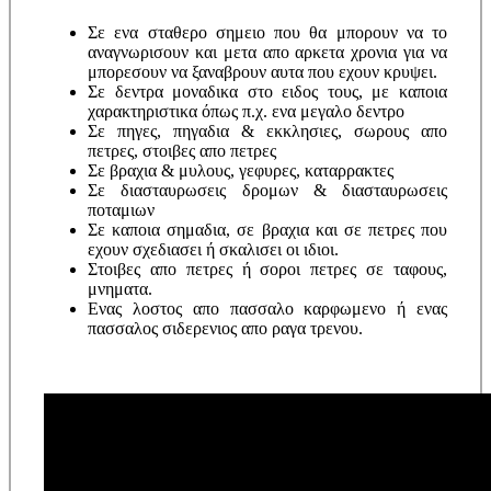
Σε ενα σταθερο σημειο που θα μπορουν να το
αναγνωρισουν και μετα απο αρκετα χρονια για να
μπορεσουν να ξαναβρουν αυτα που εχουν κρυψει.
Σε δεντρα μοναδικα στο ειδος τους, με καποια
χαρακτηριστικα όπως π.χ. ενα μεγαλο δεντρο
Σε πηγες, πηγαδια & εκκλησιες, σωρους απο
πετρες, στοιβες απο πετρες
Σε βραχια & μυλους, γεφυρες, καταρρακτες
Σε διασταυρωσεις δρομων & διασταυρωσεις
ποταμιων
Σε καποια σημαδια, σε βραχια και σε πετρες που
εχουν σχεδιασει ή σκαλισει οι ιδιοι.
Στοιβες απο πετρες ή σοροι πετρες σε ταφους,
μνηματα.
Ενας λοστος απο πασσαλο καρφωμενο ή ενας
πασσαλος σιδερενιος απο ραγα τρενου.