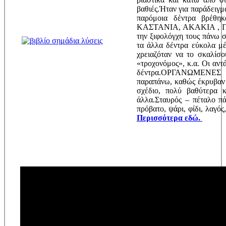
βαθιές.Ήταν για παράδειγμ
παρόμοια δέντρα βρέθ
ΚΑΣΤΑΝΙΑ, ΑΚΑΚΙΑ , ΙΤ
την ξιφολόγχη τους πάνω 
τα άλλα δέντρα εύκολα μέ
χρειαζόταν να το σκαλίσο
«τροχονόμος», κ.α. Οι αντ
δέντρα.ΟΡΓΑΝΩΜΕΝΕΣ Α
παραπάνω, καθώς έκρυβαν 
σχέδιο, πολύ βαθύτερα 
άλλα.Σταυρός – πέταλο π
πρόβατο, ψάρι, φίδι, λαγός
Περισσότερα εδώ.