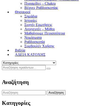
Πυραμίδες – Chakra
Βέργες Ραβδοσκοπίας
Θησαυροί
Σημάδια
Ιστορίες
Συχνές Ερωτήσεις
Ανιχνευτές – Μύθοι
Μαθαίνουμε Περισσότερα
Νομίσματα
Ραβδοσκοπία
Συμβουλές Χρήσης
Βιβλία
ΑΔΕΙΑ ΚΑΤΟΧΗΣ
Αναζήτηση
Search
for:
Κατηγορίες