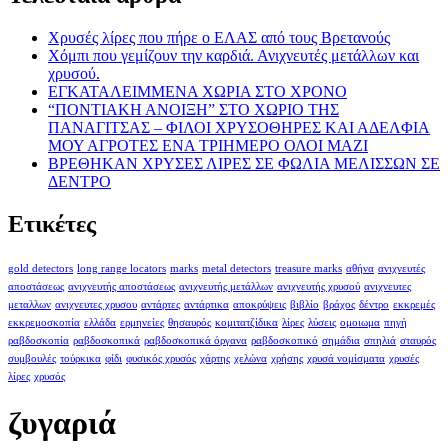
Χρυσές λίρες που πήρε ο ΕΛΑΣ από τους Βρετανούς
Χόμπι που γεμίζουν την καρδιά. Ανιχνευτές μετάλλων και
χρυσού.
ΕΓΚΑΤΑΛΕΙΜΜΕΝΑ ΧΩΡΙΑ ΣΤΟ ΧΡΟΝΟ
“ΠΟΝΤΙΑΚΗ ΑΝΟΙΞΗ” ΣΤΟ ΧΩΡΙΟ ΤΗΣ
ΠΑΝΑΓΙΤΣΑΣ – ΦΙΛΟΙ ΧΡΥΣΟΘΗΡΕΣ ΚΑΙ ΑΔΕΛΦΙΑ
ΜΟΥ ΑΓΡΟΤΕΣ ΕΝΑ ΤΡΙΗΜΕΡΟ ΟΛΟΙ ΜΑΖΙ
ΒΡΕΘΗΚΑΝ ΧΡΥΣΕΣ ΛΙΡΕΣ ΣΕ ΦΩΛΙΑ ΜΕΛΙΣΣΩΝ ΣΕ
ΔΕΝΤΡΟ
Ετικέτες
gold detectors
long range locators
marks
metal detectors
treasure marks
αθήνα
ανιχνευτές
αποστάσεως
ανιχνευτής αποστάσεως
ανιχνευτής μετάλλων
ανιχνευτής χρυσού
ανιχνευτες
μεταλλων
ανιχνευτες χρυσου
αντάρτες
αντάρτικα
αποκρύψεις
βιβλίο
βράχος
δέντρο
εκκρεμές
εκκρεμοσκοπία
ελλάδα
ερμηνείες
θησαυρός
κομιτατζίδικα
λίρες
λύσεις
ομοιωμα
πηγή
ραβδοσκοπία
ραβδοσκοπικά
ραβδοσκοπικά όργανα
ραβδοσκοπικό
σημάδια
σπηλιά
σταυρός
συμβουλές
τούρκικα
φίδι
φυσικός χρυσός
χάρτης
χελώνα
χρήσης
χρυσά νομίσματα
χρυσές
λίρες
χρυσός
ζυγαριά