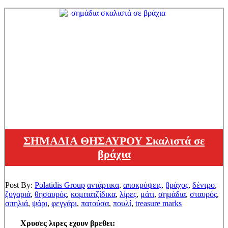
ΣΗΜΑΔΙΑ ΘΗΣΑΥΡΟΥ Σκαλιστά σε
βράχια
Post By:
Polatidis Group
αντάρτικα
,
αποκρύψεις
,
βράχος
,
δέντρο
,
ζυγαριά
,
θησαυρός
,
κομιτατζίδικα
,
λίρες
,
μάτι
,
σημάδια
,
σταυρός
,
σπηλιά
,
ψάρι
,
φεγγάρι
,
πατούσα
,
πουλί
,
treasure marks
Χρυσες λιρες εχουν βρεθει: