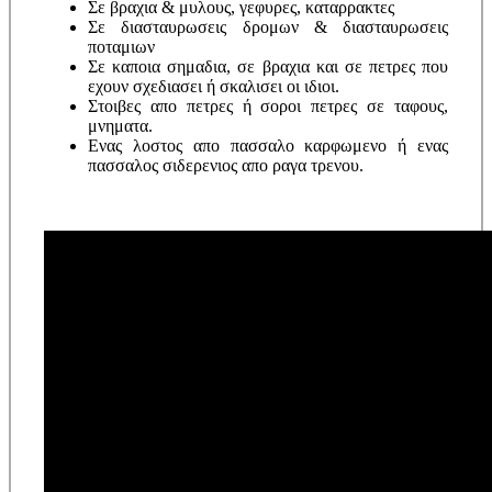
Σε βραχια & μυλους, γεφυρες, καταρρακτες
Σε διασταυρωσεις δρομων & διασταυρωσεις
ποταμιων
Σε καποια σημαδια, σε βραχια και σε πετρες που
εχουν σχεδιασει ή σκαλισει οι ιδιοι.
Στοιβες απο πετρες ή σοροι πετρες σε ταφους,
μνηματα.
Ενας λοστος απο πασσαλο καρφωμενο ή ενας
πασσαλος σιδερενιος απο ραγα τρενου.