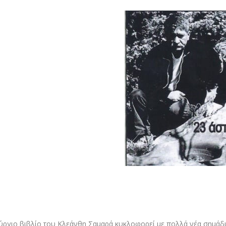
ύργιο βιβλίο του Κλεάνθη Σαμαρά κυκλοφορεί με πολλά νέα σημάδια