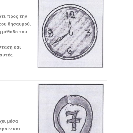
ότι προς την
του θησαυρού,
η μέθοδο του
σταση και
αυτές.
χει μέσα
αρσίν και