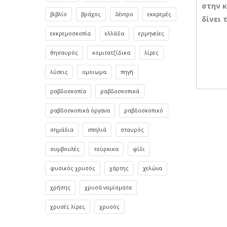
στην κ
βιβλίο
βράχος
δέντρο
εκκρεμές
δίνει 
εκκρεμοσκοπία
ελλάδα
ερμηνείες
θησαυρός
κομιτατζίδικα
λίρες
λύσεις
ομοιωμα
πηγή
ραβδοσκοπία
ραβδοσκοπικά
ραβδοσκοπικά όργανα
ραβδοσκοπικό
σημάδια
σπηλιά
σταυρός
συμβουλές
τούρκικα
φίδι
φυσικός χρυσός
χάρτης
χελώνα
χρήσης
χρυσά νομίσματα
χρυσές λίρες
χρυσός