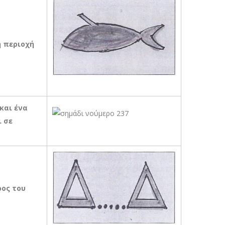
η περιοχή
και ένα
ι σε
ρος του