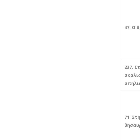
47. Ο 
237. Σ
σκαλισ
σπηλιά
71. Στ
θησαυ