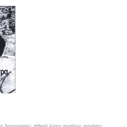
, βραχογραφίες, πιθανές λύσεις σημαδιών, εκτιμήσεις