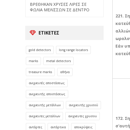
ΒΡΕΘΗΚΑΝ ΧΡΥΣΕΣ ΛΙΡΕΣ ΣΕ
ΦΩΛΙΑ ΜΕΛΙΣΣΩΝ ΣΕ ΔΕΝΤΡΟ
221. Σ
κατεύθ
αλλιώς
ΕΤΙΚΈΤΕΣ
ωρολογ
Εάν υ
gold detectors
long range locators
κατεύθ
marks
metal detectors
treasure marks
αθήνα
ανιχνευτές αποστάσεως
ανιχνευτής αποστάσεως
ανιχνευτής μετάλλων
ανιχνευτής χρυσού
ανιχνευτες μεταλλων
ανιχνευτες χρυσου
172. Σ
σ’αυτή
αντάρτες
αντάρτικα
αποκρύψεις