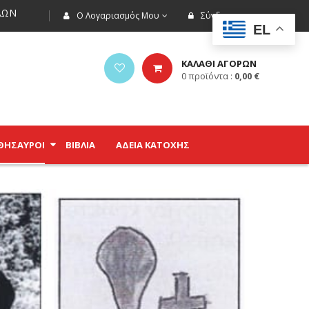
ΩΝ
Ο Λογαριασμός Μου
Σύνδεση
EL
ΚΑΛΑΘΙ ΑΓΟΡΩΝ
0
προϊόντα :
0,00
€
ΘΗΣΑΥΡΟΊ
ΒΙΒΛΊΑ
ΑΔΕΙΑ ΚΑΤΟΧΗΣ