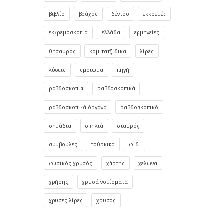
βιβλίο
βράχος
δέντρο
εκκρεμές
εκκρεμοσκοπία
ελλάδα
ερμηνείες
θησαυρός
κομιτατζίδικα
λίρες
λύσεις
ομοιωμα
πηγή
ραβδοσκοπία
ραβδοσκοπικά
ραβδοσκοπικά όργανα
ραβδοσκοπικό
σημάδια
σπηλιά
σταυρός
συμβουλές
τούρκικα
φίδι
φυσικός χρυσός
χάρτης
χελώνα
χρήσης
χρυσά νομίσματα
χρυσές λίρες
χρυσός