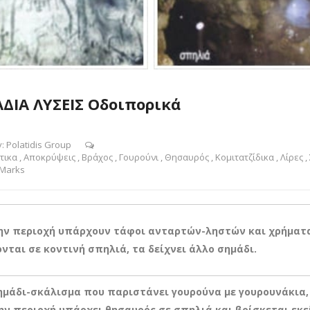
ΔΙΑ ΛΥΣΕΙΣ Οδοιπορικά
y:
Polatidis Group
τικα
,
Αποκρύψεις
,
Βράχος
,
Γουρούνι
,
Θησαυρός
,
Κομιτατζίδικα
,
Λίρες
,
 Marks
την περιοχή υπάρχουν τάφοι ανταρτών-ληστών και χρήματ
νται σε κοντινή σπηλιά, τα δείχνει άλλο σημάδι.
ημάδι-σκάλισμα που παριστάνει γουρούνα με γουρουνάκια,
ην περιοχή υπάρχει θησαυρός σε σπηλιά και βρίσκεται εκεί