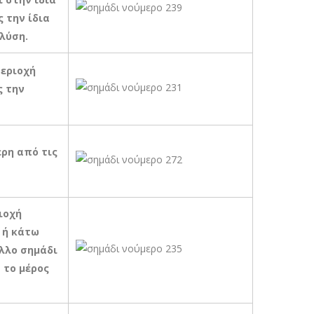
 την ίδια
λύση.
περιοχή
ς την
ερη από τις
ιοχή
 ή κάτω
λλο σημάδι
 το μέρος