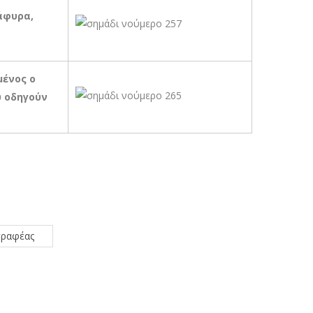
άφυρα,
μένος ο
υ οδηγούν