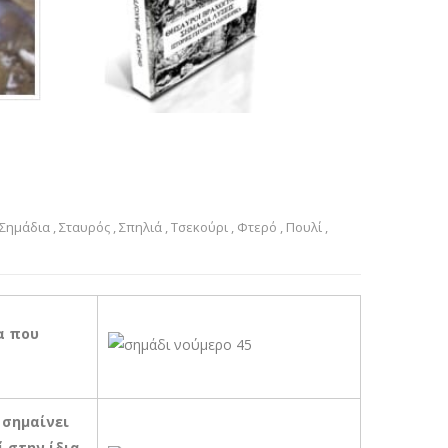
Σημάδια
,
Σταυρός
,
Σπηλιά
,
Τσεκούρι
,
Φτερό
,
Πουλί
,
α που
 σημαίνει
 στην ίδια