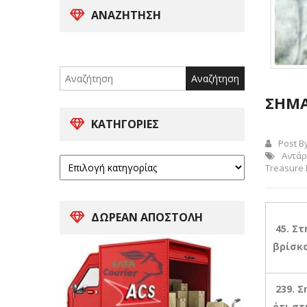
ΑΝΑΖΉΤΗΣΗ
Search
for:
ΣΗΜΑ
ΚΑΤΗΓΟΡΊΕΣ
Post B
Αντάρ
Treasure
ΔΩΡΕΑΝ ΑΠΟΣΤΟΛΗ
45. Σ
βρίσκο
239. Σ
ότι στ