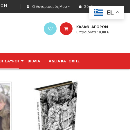
ΩΝ
Ο Λογαριασμός Μου
Σύνδεση
EL
ΚΑΛΑΘΙ ΑΓΟΡΩΝ
0
προϊόντα :
0,00
€
ΘΗΣΑΥΡΟΊ
ΒΙΒΛΊΑ
ΑΔΕΙΑ ΚΑΤΟΧΗΣ