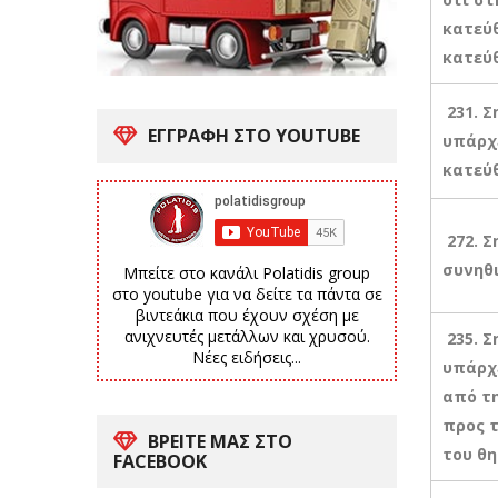
κατεύθ
κατεύθ
231. Σ
ΕΓΓΡΑΦΗ ΣΤΟ YOUTUBE
υπάρχε
κατεύθ
272. 
συνηθι
Μπείτε στο κανάλι Polatidis group
στο youtube για να δείτε τα πάντα σε
βιντεάκια που έχουν σχέση με
ανιχνευτές μετάλλων και χρυσού.
235. 
Νέες ειδήσεις...
υπάρχε
από τ
προς τ
ΒΡΕΙΤΕ ΜΑΣ ΣΤΟ
του θ
FACEBOOK