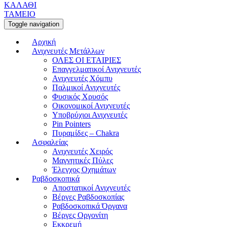
ΚΑΛΑΘΙ
ΤΑΜΕΙΟ
Toggle navigation
Αρχική
Ανιχνευτές Μετάλλων
ΟΛΕΣ ΟΙ ΕΤΑΙΡΙΕΣ
Επαγγελματικοί Ανιχνευτές
Ανιχνευτές Χόμπυ
Παλμικοί Ανιχνευτές
Φυσικός Χρυσός
Οικονομικοί Ανιχνευτές
Υποβρύχιοι Ανιχνευτές
Pin Pointers
Πυραμίδες – Chakra
Ασφαλείας
Ανιχνευτές Χειρός
Μαγνητικές Πύλες
Έλεγχος Οχημάτων
Ραβδοσκοπικά
Αποστατικοί Ανιχνευτές
Βέργες Ραβδοσκοπίας
Ραβδοσκοπικά Όργανα
Βέργες Οργονίτη
Εκκρεμή