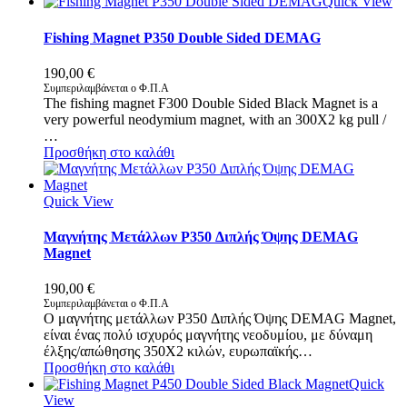
Quick View
Fishing Magnet P350 Double Sided DEMAG
190,00
€
Συμπεριλαμβάνεται ο Φ.Π.Α
The fishing magnet F300 Double Sided Black Magnet is a
very powerful neodymium magnet, with an 300X2 kg pull /
…
Προσθήκη στο καλάθι
Quick View
Μαγνήτης Μετάλλων P350 Διπλής Όψης DEMAG
Magnet
190,00
€
Συμπεριλαμβάνεται ο Φ.Π.Α
Ο μαγνήτης μετάλλων P350 Διπλής Όψης DEMAG Magnet,
είναι ένας πολύ ισχυρός μαγνήτης νεοδυμίου, με δύναμη
έλξης/απώθησης 350X2 κιλών, ευρωπαϊκής…
Προσθήκη στο καλάθι
Quick
View