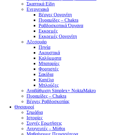
Σκαπτικά Είδη
Ενεργειακά
Βέργες Οργονίτη
Πυραμίδες – Chakra
Ραβδοσκοπικά Όργανα
Εκκρεμές
Εκκρεμές Οργονίτη
Αξεσουάρ
Πηνία
Ακουστικά
Καλύμματα
Μπαταρίες
Φορτιστές
Σακίδια
Καπέλα
Μπλούζες
Αναβάθμιση Simplex+ NoktaMakro
Πυραμίδες – Chakra
Βέργες Ραβδοσκοπίας
Θησαυροί
Σημάδια
Ιστορίες
Συχνές Ερωτήσεις
Ανιχνευτές – Μύθοι
Μαθαίνουμε Περισσότερα