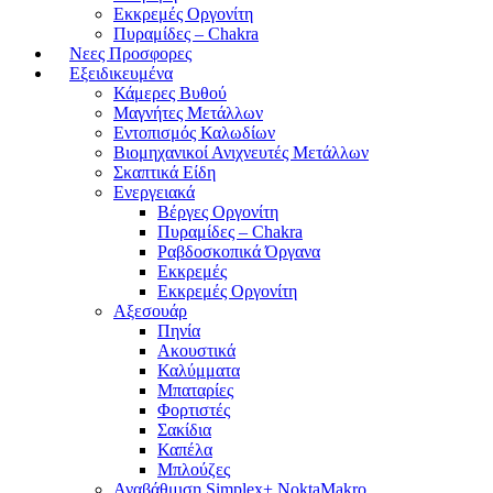
Εκκρεμές Οργονίτη
Πυραμίδες – Chakra
Νεες Προσφορες
Εξειδικευμένα
Κάμερες Βυθού
Μαγνήτες Μετάλλων
Εντοπισμός Καλωδίων
Βιομηχανικοί Ανιχνευτές Μετάλλων
Σκαπτικά Είδη
Ενεργειακά
Βέργες Οργονίτη
Πυραμίδες – Chakra
Ραβδοσκοπικά Όργανα
Εκκρεμές
Εκκρεμές Οργονίτη
Αξεσουάρ
Πηνία
Ακουστικά
Καλύμματα
Μπαταρίες
Φορτιστές
Σακίδια
Καπέλα
Μπλούζες
Αναβάθμιση Simplex+ NoktaMakro