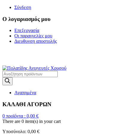
Σύνδεση
Ο λογαριασμός μου
Επεξεργασία
Οι παραγγελίες μου
Διευθυνση αποστολής
Η ΜΕΓΑΛΥΤΕΡΗ
ΓΚΑΜΑ ΑΝΙΧΝΕΥΤΩΝ ΜΕΤΑΛΛΩΝ
Products
search
Αγαπημένα
ΚΑΛΑΘΙ ΑΓΟΡΩΝ
0
προϊόντα :
0,00
€
There are
0 item(s)
in your cart
Υποσύνολο:
0,00
€