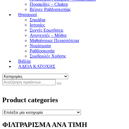
Πυραμίδες – Chakra
Βέργες Ραβδοσκοπίας
Θησαυροί
Σημάδια
Ιστορίες
Συχνές Ερωτήσεις
Ανιχνευτές – Μύθοι
Μαθαίνουμε Περισσότερα
Νομίσματα
Ραβδοσκοπία
Συμβουλές Χρήσης
Βιβλία
ΑΔΕΙΑ ΚΑΤΟΧΗΣ
Product categories
ΦΙΛΤΡΑΡΙΣΜΑ ΑΝΑ ΤΙΜΗ