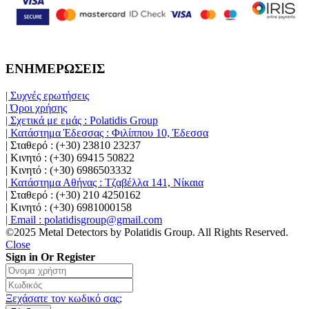
ΕΝΗΜΕΡΩΣΕΙΣ
| Συχνές ερωτήσεις
| Όροι χρήσης
| Σχετικά με εμάς : Polatidis Group
| Κατάστημα Έδεσσας : Φιλίππου 10, Έδεσσα
| Σταθερό : (+30) 23810 23237
| Κινητό : (+30) 69415 50822
| Κινητό : (+30) 6986503332
| Κατάστημα Αθήνας : Τζαβέλλα 141, Νίκαια
| Σταθερό : (+30) 210 4250162
| Κινητό : (+30) 6981000158
| Email : polatidisgroup@gmail.com
©2025 Metal Detectors by Polatidis Group. All Rights Reserved.
Close
Sign in Or Register
Ξεχάσατε τον κωδικό σας;