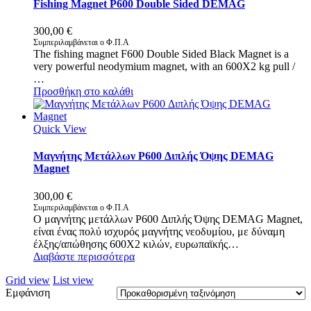
Fishing Magnet P600 Double Sided DEMAG
300,00
€
Συμπεριλαμβάνεται ο Φ.Π.Α
The fishing magnet F600 Double Sided Black Magnet is a
very powerful neodymium magnet, with an 600X2 kg pull /
…
Προσθήκη στο καλάθι
Quick View
Μαγνήτης Μετάλλων P600 Διπλής Όψης DEMAG
Magnet
300,00
€
Συμπεριλαμβάνεται ο Φ.Π.Α
Ο μαγνήτης μετάλλων P600 Διπλής Όψης DEMAG Magnet,
είναι ένας πολύ ισχυρός μαγνήτης νεοδυμίου, με δύναμη
έλξης/απώθησης 600X2 κιλών, ευρωπαϊκής…
Διαβάστε περισσότερα
Grid view
List view
Εμφάνιση