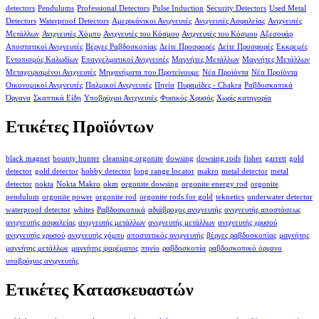
detectors
Pendulums
Professional Detectors
Pulse Induction
Security Detectors
Used Metal
Detectors
Waterproof Detectors
Αμερικάνικοι Ανιχνευτές
Ανιχνευτές Ασφαλείας
Ανιχνευτές
Μετάλλων
Ανιχνευτές Χόμπυ
Ανιχνευτές του Κόσμου
Ανιχνευτές του Κόσμου
Αξεσουάρ
Αποστατικοί Ανιχνευτές
Βέργες Ραβδοσκοπίας
Δείτε Προσφορές
Δείτε Προσφορές
Εκκρεμές
Εντοπισμός Καλωδίων
Επαγγελματικοί Ανιχνευτές
Μαγνήτες Μετάλλων
Μαγνήτες Μετάλλων
Μεταχειρισμένοι Ανιχνευτές
Μηχανήματα που Προτείνουμε
Νέα Προϊόντα
Νέα Προϊόντα
Οικονομικοί Ανιχνευτές
Παλμικοί Ανιχνευτές
Πηνία
Πυραμίδες - Chakra
Ραβδοσκοπικά
Όργανα
Σκαπτικά Είδη
Υποβρύχιοι Ανιχνευτές
Φυσικός Χρυσός
Χωρίς κατηγορία
Ετικέτες Προϊόντων
black magnet
bounty hunter
cleansing orgonite
dowsing
dowsing rods
fisher
garrett
gold
detector
gold detector
hobby detector
long range locator
makro
metal detector
metal
detector
nokta
Nokta Makro
okm
orgonite dowsing
orgonite energy rod
orgonite
pendulum
orgonite power
orgonite rod
orgonite rods for gold
teknetics
underwater detector
waterproof detector
whites
Ραβδοσκοπικά
αδιάβροχος ανιχνευτής
ανιχνευτής αποστάσεως
ανιχνευτής ασφαλείας
ανιχνευτής μετάλλων
ανιχνευτής μετάλλων
ανιχνευτής χρυσού
ανιχνευτής χρυσού
ανιχνευτής χόμπυ
αποστατικός ανιχνευτής
βέργες ραβδοσκοπίας
μαγνήτης
μαγνήτης μετάλλων
μαγνήτης ψαρέματος
πηνίο
ραβδοσκοπία
ραβδοσκοπικό όργανο
υποβρύχιος ανιχνευτής
Ετικέτες Κατασκευαστών