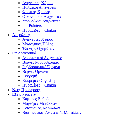
Ανιχνευτές Χόμπυ
Παλμικοί Ανιχνευτές
Φυσικός Χρυσός
Οικονομικοί Ανιχνευτές
Υποβρύχιοι Ανιχνευτές
Pin Pointers
Πυραμίδες – Chakra
Ασφαλείας
Ανιχνευτές Χειρός
Μαγνητικές Πύλες
Έλεγχος Οχημάτων
Ραβδοσκοπικά
Αποστατικοί Ανιχνευτές
Βέργες Ραβδοσκοπίας
Ραβδοσκοπικά Όργανα
Βέργες Οργονίτη
Εκκρεμή
Εκκρεμές Οργονίτη
Πυραμίδες – Chakra
Νεες Προσφορες
Εξειδικευμένα
Κάμερες Βυθού
Μαγνήτες Μετάλλων
Εντοπισμός Καλωδίων
Βιομηχανικοί Ανιχνευτές Μετάλλων