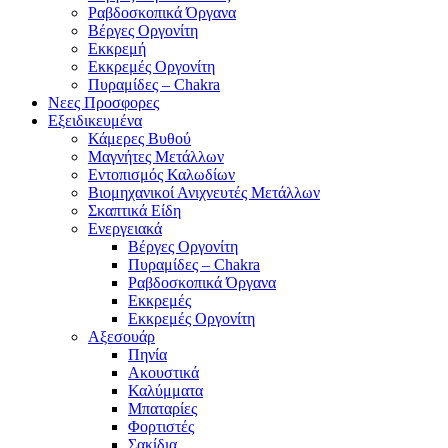
Ραβδοσκοπικά Όργανα
Βέργες Οργονίτη
Εκκρεμή
Εκκρεμές Οργονίτη
Πυραμίδες – Chakra
Νεες Προσφορες
Εξειδικευμένα
Κάμερες Βυθού
Μαγνήτες Μετάλλων
Εντοπισμός Καλωδίων
Βιομηχανικοί Ανιχνευτές Μετάλλων
Σκαπτικά Είδη
Ενεργειακά
Βέργες Οργονίτη
Πυραμίδες – Chakra
Ραβδοσκοπικά Όργανα
Εκκρεμές
Εκκρεμές Οργονίτη
Αξεσουάρ
Πηνία
Ακουστικά
Καλύμματα
Μπαταρίες
Φορτιστές
Σακίδια