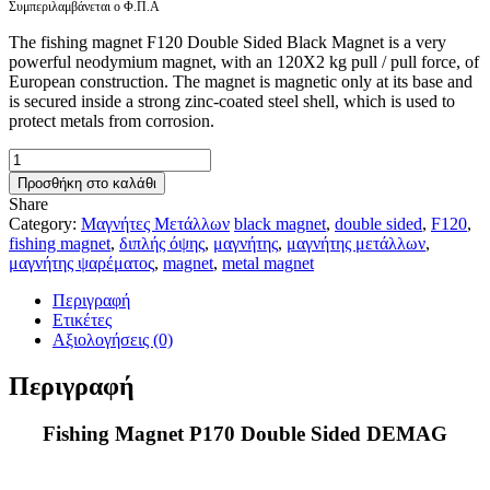
Συμπεριλαμβάνεται ο Φ.Π.Α
The fishing magnet F120 Double Sided Black Magnet is a very
powerful neodymium magnet, with an 120X2 kg pull / pull force, of
European construction. The magnet is magnetic only at its base and
is secured inside a strong zinc-coated steel shell, which is used to
protect metals from corrosion.
Fishing
Magnet
Προσθήκη στο καλάθι
P170
Share
Double
Category:
Μαγνήτες Μετάλλων
black magnet
,
double sided
,
F120
,
Sided
fishing magnet
,
διπλής όψης
,
μαγνήτης
,
μαγνήτης μετάλλων
,
DEMAG
μαγνήτης ψαρέματος
,
magnet
,
metal magnet
ποσότητα
Περιγραφή
Ετικέτες
Αξιολογήσεις (0)
Περιγραφή
Fishing Magnet P170 Double Sided DEMAG