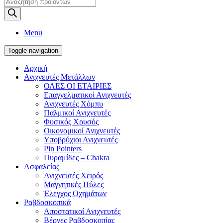
Products
search
Menu
Toggle navigation
Αρχική
Ανιχνευτές Μετάλλων
ΟΛΕΣ ΟΙ ΕΤΑΙΡΙΕΣ
Επαγγελματικοί Ανιχνευτές
Ανιχνευτές Χόμπυ
Παλμικοί Ανιχνευτές
Φυσικός Χρυσός
Οικονομικοί Ανιχνευτές
Υποβρύχιοι Ανιχνευτές
Pin Pointers
Πυραμίδες – Chakra
Ασφαλείας
Ανιχνευτές Χειρός
Μαγνητικές Πύλες
Έλεγχος Οχημάτων
Ραβδοσκοπικά
Αποστατικοί Ανιχνευτές
Βέργες Ραβδοσκοπίας