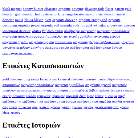
black magnet
bounty hunter
cleansing orgonite
dowsing
dowsing rods
fisher
garrett
gold
detector
gold detector
hobby detector
long range locator
makro
metal detector
metal
detector
nokta
Nokta Makro
okm
orgonite dowsing
orgonite energy rod
orgonite
pendulum
orgonite power
orgonite rod
orgonite rods for gold
teknetics
underwater detector
waterproof detector
whites
Ραβδοσκοπικά
αδιάβροχος ανιχνευτής
ανιχνευτής αποστάσεως
ανιχνευτής ασφαλείας
ανιχνευτής μετάλλων
ανιχνευτής μετάλλων
ανιχνευτής χρυσού
ανιχνευτής χρυσού
ανιχνευτής χόμπυ
αποστατικός ανιχνευτής
βέργες ραβδοσκοπίας
μαγνήτης
μαγνήτης μετάλλων
μαγνήτης ψαρέματος
πηνίο
ραβδοσκοπία
ραβδοσκοπικό όργανο
υποβρύχιος ανιχνευτής
Ετικέτες Κατασκευαστών
gold detectors
long range locators
marks
metal detectors
treasure marks
αθήνα
ανιχνευτές
αποστάσεως
ανιχνευτής αποστάσεως
ανιχνευτής μετάλλων
ανιχνευτής χρυσού
ανιχνευτες
μεταλλων
ανιχνευτες χρυσου
αντάρτες
αντάρτικα
αποκρύψεις
βιβλίο
βράχος
δέντρο
εκκρεμές
εκκρεμοσκοπία
ελλάδα
ερμηνείες
θησαυρός
κομιτατζίδικα
λίρες
λύσεις
ομοιωμα
πηγή
ραβδοσκοπία
ραβδοσκοπικά
ραβδοσκοπικά όργανα
ραβδοσκοπικό
σημάδια
σπηλιά
σταυρός
συμβουλές
τούρκικα
φίδι
φυσικός χρυσός
χάρτης
χελώνα
χρήσης
χρυσά νομίσματα
χρυσές
λίρες
χρυσός
Ετικέτες Ιστοριών