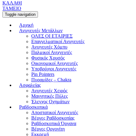
ΚΑΛΑΘΙ
ΤΑΜΕΙΟ
Toggle navigation
Αρχική
Ανιχνευτές Μετάλλων
ΟΛΕΣ ΟΙ ΕΤΑΙΡΙΕΣ
Επαγγελματικοί Ανιχνευτές
Ανιχνευτές Χόμπυ
Παλμικοί Ανιχνευτές
Φυσικός Χρυσός
Οικονομικοί Ανιχνευτές
Υποβρύχιοι Ανιχνευτές
Pin Pointers
Πυραμίδες – Chakra
Ασφαλείας
Ανιχνευτές Χειρός
Μαγνητικές Πύλες
Έλεγχος Οχημάτων
Ραβδοσκοπικά
Αποστατικοί Ανιχνευτές
Βέργες Ραβδοσκοπίας
Ραβδοσκοπικά Όργανα
Βέργες Οργονίτη
Εκκρεμή