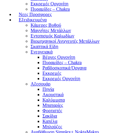
Εκκρεμές Οργονίτη
Πυραμίδες – Chakra
Νεες Προσφορες
Εξειδικευμένα
Κάμερες Βυθού
Μαγνήτες Μετάλλων
Εντοπισμός Καλωδίων
Βιομηχανικοί Ανιχνευτές Μετάλλων
Σκαπτικά Είδη
Ενεργειακά
Βέργες Οργονίτη
Πυραμίδες – Chakra
Ραβδοσκοπικά Όργανα
Εκκρεμές
Εκκρεμές Οργονίτη
Αξεσουάρ
Πηνία
Ακουστικά
Καλύμματα
Μπαταρίες
Φορτιστές
Σακίδια
Καπέλα
Μπλούζες
Αναβάθμιση Simplex+ NoktaMakro