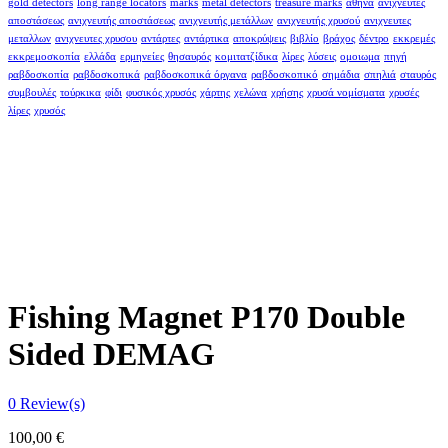
gold detectors
long range locators
marks
metal detectors
treasure marks
αθήνα
ανιχνευτές
αποστάσεως
ανιχνευτής αποστάσεως
ανιχνευτής μετάλλων
ανιχνευτής χρυσού
ανιχνευτες
μεταλλων
ανιχνευτες χρυσου
αντάρτες
αντάρτικα
αποκρύψεις
βιβλίο
βράχος
δέντρο
εκκρεμές
εκκρεμοσκοπία
ελλάδα
ερμηνείες
θησαυρός
κομιτατζίδικα
λίρες
λύσεις
ομοιωμα
πηγή
ραβδοσκοπία
ραβδοσκοπικά
ραβδοσκοπικά όργανα
ραβδοσκοπικό
σημάδια
σπηλιά
σταυρός
συμβουλές
τούρκικα
φίδι
φυσικός χρυσός
χάρτης
χελώνα
χρήσης
χρυσά νομίσματα
χρυσές
λίρες
χρυσός
Fishing Magnet P170 Double
Sided DEMAG
0
Review(s)
100,00
€