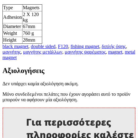
Type
Magnets
2 Χ 120
Adhesion
kg
Diameter
67mm
Weight
760 g
Height
28mm
black magnet
,
double sided
,
F120
,
fishing magnet
,
διπλής όψης
,
μαγνήτης
,
μαγνήτης μετάλλων
,
μαγνήτης ψαρέματος
,
magnet
,
metal
magnet
Αξιολογήσεις
Δεν υπάρχει καμία αξιολόγηση ακόμη.
Μόνο συνδεδεμένοι πελάτες που έχουν αγοράσει αυτό το προϊόν
μπορούν να αφήσουν μία αξιολόγηση.
Για περισσότερες
πληροφορίες καλέστε