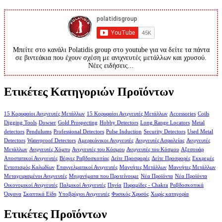
Μπείτε στο κανάλι Polatidis group στο youtube για να δείτε τα πάντα
σε βιντεάκια που έχουν σχέση με ανιχνευτές μετάλλων και χρυσού.
Νέες ειδήσεις...
Ετικέτες Κατηγοριών Προϊόντων
15 Κορυφαίοι Ανιχνευτές Μετάλλων
15 Κορυφαίοι Ανιχνευτές Μετάλλων
Accessories
Coils
Digging Tools
Dowser
Gold Prospecting
Hobby Detectors
Long Range Locators
Metal
detectors
Pendulums
Professional Detectors
Pulse Induction
Security Detectors
Used Metal
Detectors
Waterproof Detectors
Αμερικάνικοι Ανιχνευτές
Ανιχνευτές Ασφαλείας
Ανιχνευτές
Μετάλλων
Ανιχνευτές Χόμπυ
Ανιχνευτές του Κόσμου
Ανιχνευτές του Κόσμου
Αξεσουάρ
Αποστατικοί Ανιχνευτές
Βέργες Ραβδοσκοπίας
Δείτε Προσφορές
Δείτε Προσφορές
Εκκρεμές
Εντοπισμός Καλωδίων
Επαγγελματικοί Ανιχνευτές
Μαγνήτες Μετάλλων
Μαγνήτες Μετάλλων
Μεταχειρισμένοι Ανιχνευτές
Μηχανήματα που Προτείνουμε
Νέα Προϊόντα
Νέα Προϊόντα
Οικονομικοί Ανιχνευτές
Παλμικοί Ανιχνευτές
Πηνία
Πυραμίδες - Chakra
Ραβδοσκοπικά
Όργανα
Σκαπτικά Είδη
Υποβρύχιοι Ανιχνευτές
Φυσικός Χρυσός
Χωρίς κατηγορία
Ετικέτες Προϊόντων