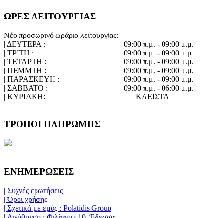
ΩΡΕΣ ΛΕΙΤΟΥΡΓΙΑΣ
Νέο προσωρινό ωράριο λειτουργίας:
| ΔΕΥΤΕΡΑ :
09:00 π.μ. - 09:00 μ.μ.
| ΤΡΙΤΗ :
09:00 π.μ. - 09:00 μ.μ.
| ΤΕΤΑΡΤΗ :
09:00 π.μ. - 09:00 μ.μ.
| ΠΕΜΜΤΗ :
09:00 π.μ. - 09:00 μ.μ.
| ΠΑΡΑΣΚΕΥΗ :
09:00 π.μ. - 09:00 μ.μ.
| ΣΑΒΒΑΤΟ :
09:00 π.μ. - 06:00 μ.μ.
| ΚΥΡΙΑΚΗ:
ΚΛΕΙΣΤΑ
ΤΡΟΠΟΙ ΠΛΗΡΩΜΗΣ
ΕΝΗΜΕΡΩΣΕΙΣ
| Συχνές ερωτήσεις
| Όροι χρήσης
| Σχετικά με εμάς : Polatidis Group
| Διεύθυνση : Φιλίππου 10, Έδεσσα