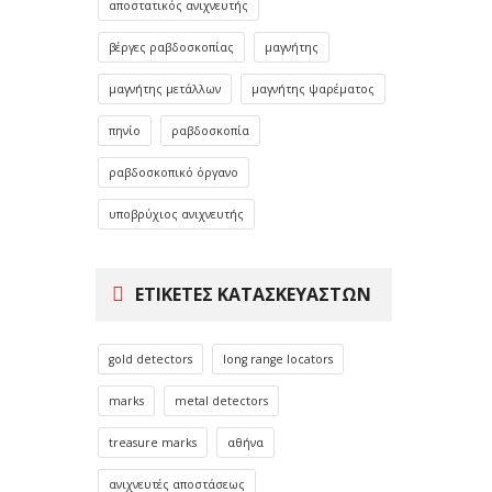
αποστατικός ανιχνευτής
βέργες ραβδοσκοπίας
μαγνήτης
μαγνήτης μετάλλων
μαγνήτης ψαρέματος
πηνίο
ραβδοσκοπία
ραβδοσκοπικό όργανο
υποβρύχιος ανιχνευτής
ΕΤΙΚΈΤΕΣ ΚΑΤΑΣΚΕΥΑΣΤΏΝ
gold detectors
long range locators
marks
metal detectors
treasure marks
αθήνα
ανιχνευτές αποστάσεως