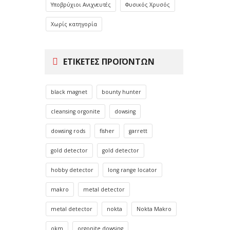
Υποβρύχιοι Ανιχνευτές
Φυσικός Χρυσός
Χωρίς κατηγορία
ΕΤΙΚΈΤΕΣ ΠΡΟΪΌΝΤΩΝ
black magnet
bounty hunter
cleansing orgonite
dowsing
dowsing rods
fisher
garrett
gold detector
gold detector
hobby detector
long range locator
makro
metal detector
metal detector
nokta
Nokta Makro
okm
orgonite dowsing