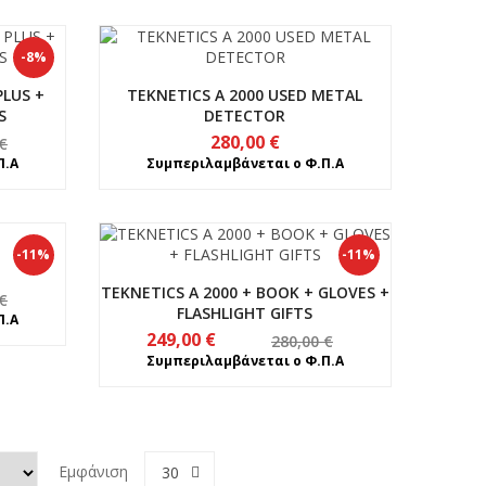
-8%
LUS +
TEKNETICS A 2000 USED METAL
S
DETECTOR
280,00
€
€
Π.Α
Συμπεριλαμβάνεται ο Φ.Π.Α
-11%
-11%
TEKNETICS A 2000 + BOOK + GLOVES +
€
FLASHLIGHT GIFTS
Π.Α
Original
Η
249,00
€
280,00
€
price
τρέχουσα
Συμπεριλαμβάνεται ο Φ.Π.Α
was:
τιμή
280,00 €.
είναι:
249,00 €.
Εμφάνιση
30