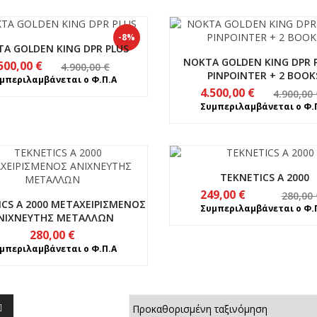
-8%
A GOLDEN KING DPR PLUS
NOKTA GOLDEN KING DPR P
Original
Η
500,00
€
4.900,00
€
PINPOINTER + 2 BOOK
price
τρέχουσα
μπεριλαμβάνεται ο Φ.Π.Α
Original
Η
4.500,00
€
4.900,00
was:
τιμή
price
τρέχουσα
Συμπεριλαμβάνεται ο Φ.
4.900,00 €.
είναι:
was:
τιμή
4.500,00 €.
4.900,00 €.
είναι:
4.500,00 €.
TEKNETICS A 2000
Original
Η
249,00
€
280,00
CS A 2000 ΜΕΤΑΧΕΙΡΙΣΜΕΝΟΣ
price
τρέχουσα
Συμπεριλαμβάνεται ο Φ.
ΝΙΧΝΕΥΤΗΣ ΜΕΤΑΛΛΩΝ
was:
τιμή
280,00
€
280,00 €.
είναι:
μπεριλαμβάνεται ο Φ.Π.Α
249,00 €.