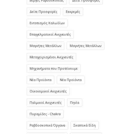
Βέργες Ραβδοσκοπίας
Δείτε Προσφορές
Δείτε Προσφορές
Εκκρεμές
Εντοπισμός Καλωδίων
Επαγγελματικοί Ανιχνευτές
Μαγνήτες Μετάλλων
Μαγνήτες Μετάλλων
Μεταχειρισμένοι Ανιχνευτές
Μηχανήματα που Προτείνουμε
Νέα Προϊόντα
Νέα Προϊόντα
Οικονομικοί Ανιχνευτές
Παλμικοί Ανιχνευτές
Πηνία
Πυραμίδες - Chakra
Ραβδοσκοπικά Όργανα
Σκαπτικά Είδη