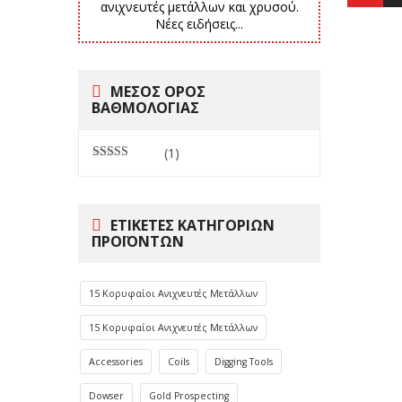
ανιχνευτές μετάλλων και χρυσού.
Νέες ειδήσεις...
ΜΕΣΟΣ ΟΡΟΣ
ΒΑΘΜΟΛΟΓΙΑΣ
(1)
Βαθμολογήθηκε
με
5
από 5
ΕΤΙΚΈΤΕΣ ΚΑΤΗΓΟΡΙΏΝ
ΠΡΟΪΌΝΤΩΝ
15 Κορυφαίοι Ανιχνευτές Μετάλλων
15 Κορυφαίοι Ανιχνευτές Μετάλλων
Accessories
Coils
Digging Tools
Dowser
Gold Prospecting