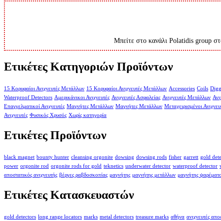
Μπείτε στο κανάλι Polatidis group στ
Ετικέτες Κατηγοριών Προϊόντων
15 Κορυφαίοι Ανιχνευτές Μετάλλων
15 Κορυφαίοι Ανιχνευτές Μετάλλων
Accessories
Coils
Digg
Waterproof Detectors
Αμερικάνικοι Ανιχνευτές
Ανιχνευτές Ασφαλείας
Ανιχνευτές Μετάλλων
Ανι
Επαγγελματικοί Ανιχνευτές
Μαγνήτες Μετάλλων
Μαγνήτες Μετάλλων
Μεταχειρισμένοι Ανιχνευ
Ανιχνευτές
Φυσικός Χρυσός
Χωρίς κατηγορία
Ετικέτες Προϊόντων
black magnet
bounty hunter
cleansing orgonite
dowsing
dowsing rods
fisher
garrett
gold det
power
orgonite rod
orgonite rods for gold
teknetics
underwater detector
waterproof detector
αποστατικός ανιχνευτής
βέργες ραβδοσκοπίας
μαγνήτης
μαγνήτης μετάλλων
μαγνήτης ψαρέματ
Ετικέτες Κατασκευαστών
gold detectors
long range locators
marks
metal detectors
treasure marks
αθήνα
ανιχνευτές απ