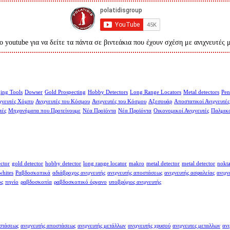
ο youtube για να δείτε τα πάντα σε βιντεάκια που έχουν σχέση με ανιχνευτές 
ing Tools
Dowser
Gold Prospecting
Hobby Detectors
Long Range Locators
Metal detectors
Pen
χνευτές Χόμπυ
Ανιχνευτές του Κόσμου
Ανιχνευτές του Κόσμου
Αξεσουάρ
Αποστατικοί Ανιχνευτές
τές
Μηχανήματα που Προτείνουμε
Νέα Προϊόντα
Νέα Προϊόντα
Οικονομικοί Ανιχνευτές
Παλμικο
ector
gold detector
hobby detector
long range locator
makro
metal detector
metal detector
nokt
whites
Ραβδοσκοπικά
αδιάβροχος ανιχνευτής
ανιχνευτής αποστάσεως
ανιχνευτής ασφαλείας
ανιχν
ος
πηνίο
ραβδοσκοπία
ραβδοσκοπικό όργανο
υποβρύχιος ανιχνευτής
οστάσεως
ανιχνευτής αποστάσεως
ανιχνευτής μετάλλων
ανιχνευτής χρυσού
ανιχνευτες μεταλλων
ανι