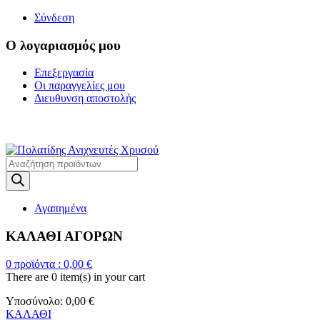
Σύνδεση
Ο λογαριασμός μου
Επεξεργασία
Οι παραγγελίες μου
Διευθυνση αποστολής
Η ΜΕΓΑΛΥΤΕΡΗ ΓΚΑΜΑ Α
Products
search
Αγαπημένα
ΚΑΛΑΘΙ ΑΓΟΡΩΝ
0
προϊόντα :
0,00
€
There are
0 item(s)
in your cart
Υποσύνολο:
0,00
€
ΚΑΛΑΘΙ