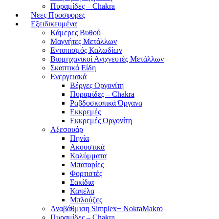
Πυραμίδες – Chakra
Νεες Προσφορες
Εξειδικευμένα
Κάμερες Βυθού
Μαγνήτες Μετάλλων
Εντοπισμός Καλωδίων
Βιομηχανικοί Ανιχνευτές Μετάλλων
Σκαπτικά Είδη
Ενεργειακά
Βέργες Οργονίτη
Πυραμίδες – Chakra
Ραβδοσκοπικά Όργανα
Εκκρεμές
Εκκρεμές Οργονίτη
Αξεσουάρ
Πηνία
Ακουστικά
Καλύμματα
Μπαταρίες
Φορτιστές
Σακίδια
Καπέλα
Μπλούζες
Αναβάθμιση Simplex+ NoktaMakro
Πυραμίδες – Chakra