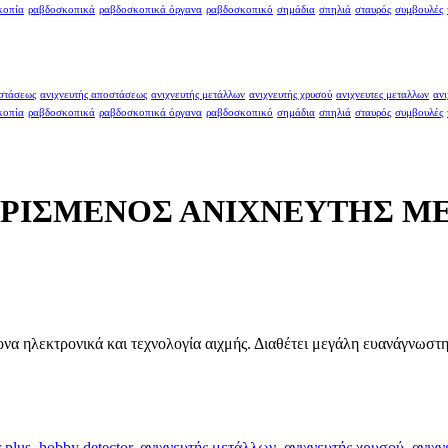
κοπία
ραβδοσκοπικά
ραβδοσκοπικά όργανα
ραβδοσκοπικό
σημάδια
σπηλιά
σταυρός
συμβουλές
οστάσεως
ανιχνευτής αποστάσεως
ανιχνευτής μετάλλων
ανιχνευτής χρυσού
ανιχνευτες μεταλλων
ανι
κοπία
ραβδοσκοπικά
ραβδοσκοπικά όργανα
ραβδοσκοπικό
σημάδια
σπηλιά
σταυρός
συμβουλές
ΕΙΡΙΣΜΕΝΟΣ ΑΝΙΧΝΕΥΤΗΣ 
να ηλεκτρονικά και τεχνολογία αιχμής. Διαθέτει μεγάλη ευανάγνωστη
 plus
,
hobby detector
,
ανιχνευτής μετάλλων
,
ανιχνευτής χρυσού
,
ανιχν