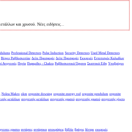
μετάλλων και χρυσού. Νέες ειδήσεις...
dulums
Professional Detectors
Pulse Induction
Security Detectors
Used Metal Detectors
Βέργες Ραβδοσκοπίας
Δείτε Προσφορές
Δείτε Προσφορές
Εκκρεμές
Εντοπισμός Καλωδίων
ί Ανιχνευτές
Πηνία
Πυραμίδες - Chakra
Ραβδοσκοπικά Όργανα
Σκαπτικά Είδη
Υποβρύχιοι
a
Nokta Makro
okm
orgonite dowsing
orgonite energy rod
orgonite pendulum
orgonite
ευτής μετάλλων
ανιχνευτής μετάλλων
ανιχνευτής χρυσού
ανιχνευτής χρυσού
ανιχνευτής χόμπυ
χνευτες χρυσου
αντάρτες
αντάρτικα
αποκρύψεις
βιβλίο
βράχος
δέντρο
εκκρεμές