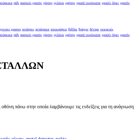
τούρκικα
φίδι
φυσικός χρυσός
χάρτης
χελώνα
χρήσης
χρυσά νομίσματα
χρυσές λίρες
χρυσός
χνευτες χρυσου
αντάρτες
αντάρτικα
αποκρύψεις
βιβλίο
βράχος
δέντρο
εκκρεμές
τούρκικα
φίδι
φυσικός χρυσός
χάρτης
χελώνα
χρήσης
χρυσά νομίσματα
χρυσές λίρες
χρυσός
ΜΕΤΑΛΛΩΝ
 οθόνη πάνω στην οποία λαμβάνουμε τις ενδείξεις για τη ανάγνωση
ευτής χόμπυ
,
metal detector
,
nokta