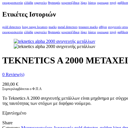
εκκρεμοσκοπία
ελλάδα
ερμηνείες
θησαυρός
κομιτατζίδικα
λίρες
λύσεις
ομοιωμα
πηγή
ραβδοσ
Ετικέτες Ιστοριών
gold detectors
long range locators
marks
metal detectors
treasure marks
αθήνα
ανιχνευτές απ
εκκρεμοσκοπία
ελλάδα
ερμηνείες
θησαυρός
κομιτατζίδικα
λίρες
λύσεις
ομοιωμα
πηγή
ραβδοσ
TEKNETICS A 2000 ΜΕΤΑΧ
0
Review(s)
280,00
€
Συμπεριλαμβάνεται ο Φ.Π.Α
Το Teknetics A 2000 ανιχνευτής μετάλλων είναι μηχάνημα με σύγχρο
της ταυτότητας των στόχων με διψήφιο νούμερο.
Εξαντλημένο
Share
Category:
Μεταχειρισμένοι Ανιχνευτές
gold detector
,
golden king dpr