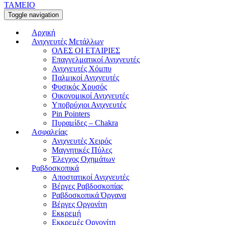
ΤΑΜΕΙΟ
Toggle navigation
Αρχική
Ανιχνευτές Μετάλλων
ΟΛΕΣ ΟΙ ΕΤΑΙΡΙΕΣ
Επαγγελματικοί Ανιχνευτές
Ανιχνευτές Χόμπυ
Παλμικοί Ανιχνευτές
Φυσικός Χρυσός
Οικονομικοί Ανιχνευτές
Υποβρύχιοι Ανιχνευτές
Pin Pointers
Πυραμίδες – Chakra
Ασφαλείας
Ανιχνευτές Χειρός
Μαγνητικές Πύλες
Έλεγχος Οχημάτων
Ραβδοσκοπικά
Αποστατικοί Ανιχνευτές
Βέργες Ραβδοσκοπίας
Ραβδοσκοπικά Όργανα
Βέργες Οργονίτη
Εκκρεμή
Εκκρεμές Οργονίτη