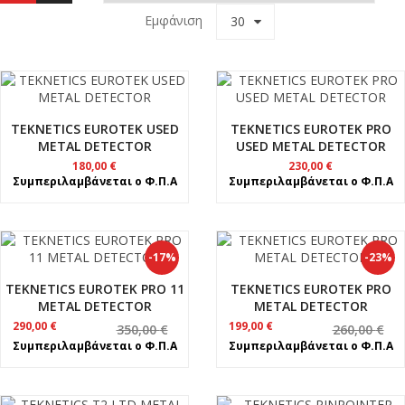
Εμφάνιση
30
TEKNETICS EUROTEK USED
TEKNETICS EUROTEK PRO
METAL DETECTOR
USED METAL DETECTOR
180,00
€
230,00
€
Συμπεριλαμβάνεται ο Φ.Π.Α
Συμπεριλαμβάνεται ο Φ.Π.Α
-17%
-23%
TEKNETICS EUROTEK PRO 11
TEKNETICS EUROTEK PRO
METAL DETECTOR
METAL DETECTOR
Original
Η
Original
Η
290,00
€
199,00
€
350,00
€
260,00
€
price
τρέχουσα
price
τρέχουσα
Συμπεριλαμβάνεται ο Φ.Π.Α
Συμπεριλαμβάνεται ο Φ.Π.Α
was:
τιμή
was:
τιμή
350,00 €.
είναι:
260,00 €.
είναι:
290,00 €.
199,00 €.