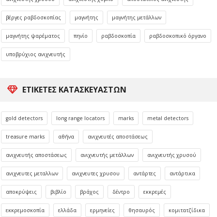
βέργες ραβδοσκοπίας
μαγνήτης
μαγνήτης μετάλλων
μαγνήτης ψαρέματος
πηνίο
ραβδοσκοπία
ραβδοσκοπικό όργανο
υποβρύχιος ανιχνευτής
ΕΤΙΚΈΤΕΣ ΚΑΤΑΣΚΕΥΑΣΤΏΝ
gold detectors
long range locators
marks
metal detectors
treasure marks
αθήνα
ανιχνευτές αποστάσεως
ανιχνευτής αποστάσεως
ανιχνευτής μετάλλων
ανιχνευτής χρυσού
ανιχνευτες μεταλλων
ανιχνευτες χρυσου
αντάρτες
αντάρτικα
αποκρύψεις
βιβλίο
βράχος
δέντρο
εκκρεμές
εκκρεμοσκοπία
ελλάδα
ερμηνείες
θησαυρός
κομιτατζίδικα