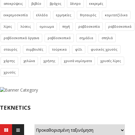
αποκρύψεις
βιβλίο
βράχος
δέντρο
εκκρεμές
εκκρεμοσκοπία
ελλάδα
ερμηνείες
θησαυρός
κομιτατζίδικα
λίρες
λύσεις
ομοιωμα
πηγή
ραβδοσκοπία
ραβδοσκοπικά
ραβδοσκοπικά όργανα
ραβδοσκοπικό
σημάδια
σπηλιά
σταυρός
συμβουλές
τούρκικα
φίδι
φυσικός χρυσός
χάρτης
χελώνα
χρήσης
χρυσά νομίσματα
χρυσές λίρες
χρυσός
TEKNETICS