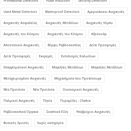
Professional Detectors
Pulse Induction
Security Detectors
Used Metal Detectors
Waterproof Detectors
Αμερικάνικοι Ανιχνευτές
Ανιχνευτές Ασφαλείας
Ανιχνευτές Μετάλλων
Ανιχνευτές Χόμπυ
Ανιχνευτές του Κόσμου
Ανιχνευτές του Κόσμου
Αξεσουάρ
Αποστατικοί Ανιχνευτές
Βέργες Ραβδοσκοπίας
Δείτε Προσφορές
Δείτε Προσφορές
Εκκρεμές
Εντοπισμός Καλωδίων
Επαγγελματικοί Ανιχνευτές
Μαγνήτες Μετάλλων
Μαγνήτες Μετάλλων
Μεταχειρισμένοι Ανιχνευτές
Μηχανήματα που Προτείνουμε
Νέα Προϊόντα
Νέα Προϊόντα
Οικονομικοί Ανιχνευτές
Παλμικοί Ανιχνευτές
Πηνία
Πυραμίδες - Chakra
Ραβδοσκοπικά Όργανα
Σκαπτικά Είδη
Υποβρύχιοι Ανιχνευτές
Φυσικός Χρυσός
Χωρίς κατηγορία