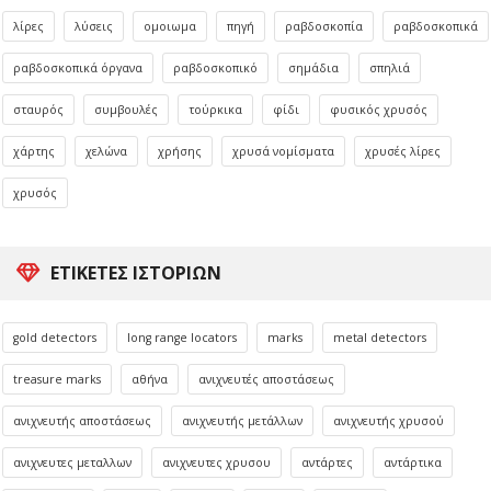
λίρες
λύσεις
ομοιωμα
πηγή
ραβδοσκοπία
ραβδοσκοπικά
ραβδοσκοπικά όργανα
ραβδοσκοπικό
σημάδια
σπηλιά
σταυρός
συμβουλές
τούρκικα
φίδι
φυσικός χρυσός
χάρτης
χελώνα
χρήσης
χρυσά νομίσματα
χρυσές λίρες
χρυσός
ΕΤΙΚΈΤΕΣ ΙΣΤΟΡΙΏΝ
gold detectors
long range locators
marks
metal detectors
treasure marks
αθήνα
ανιχνευτές αποστάσεως
ανιχνευτής αποστάσεως
ανιχνευτής μετάλλων
ανιχνευτής χρυσού
ανιχνευτες μεταλλων
ανιχνευτες χρυσου
αντάρτες
αντάρτικα