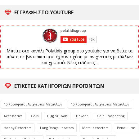
ΕΓΓΡΑΦΗ ΣΤΟ YOUTUBE
Μπείτε στο κανάλι Polatidis group στο youtube για να δείτε τα
πάντα σε βιντεάκια που έχουν σχέση με ανιχνευτές μετάλλων
και χρυσού. Νέες ειδήσεις...
ΕΤΙΚΈΤΕΣ ΚΑΤΗΓΟΡΙΏΝ ΠΡΟΪΌΝΤΩΝ
15 Κορυφαίοι Ανιχνευτές Μετάλλων
15 Κορυφαίοι Ανιχνευτές Μετάλλων
Accessories
Coils
Digging Tools
Dowser
Gold Prospecting
Hobby Detectors
Long Range Locators
Metal detectors
Pendulums