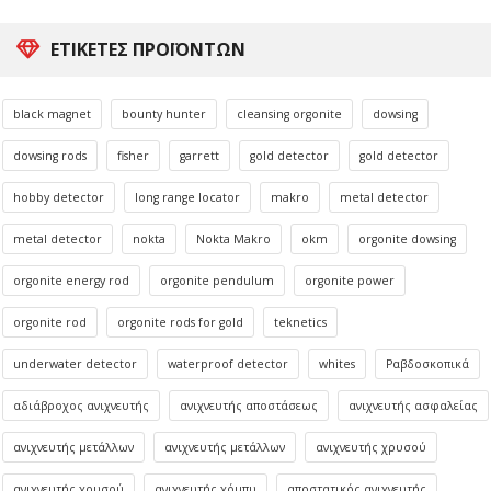
ΕΤΙΚΈΤΕΣ ΠΡΟΪΌΝΤΩΝ
black magnet
bounty hunter
cleansing orgonite
dowsing
dowsing rods
fisher
garrett
gold detector
gold detector
hobby detector
long range locator
makro
metal detector
metal detector
nokta
Nokta Makro
okm
orgonite dowsing
orgonite energy rod
orgonite pendulum
orgonite power
orgonite rod
orgonite rods for gold
teknetics
underwater detector
waterproof detector
whites
Ραβδοσκοπικά
αδιάβροχος ανιχνευτής
ανιχνευτής αποστάσεως
ανιχνευτής ασφαλείας
ανιχνευτής μετάλλων
ανιχνευτής μετάλλων
ανιχνευτής χρυσού
ανιχνευτής χρυσού
ανιχνευτής χόμπυ
αποστατικός ανιχνευτής