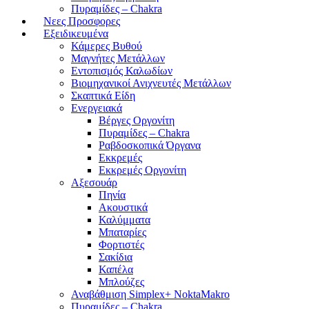
Πυραμίδες – Chakra
Νεες Προσφορες
Εξειδικευμένα
Κάμερες Βυθού
Μαγνήτες Μετάλλων
Εντοπισμός Καλωδίων
Βιομηχανικοί Ανιχνευτές Μετάλλων
Σκαπτικά Είδη
Ενεργειακά
Βέργες Οργονίτη
Πυραμίδες – Chakra
Ραβδοσκοπικά Όργανα
Εκκρεμές
Εκκρεμές Οργονίτη
Αξεσουάρ
Πηνία
Ακουστικά
Καλύμματα
Μπαταρίες
Φορτιστές
Σακίδια
Καπέλα
Μπλούζες
Αναβάθμιση Simplex+ NoktaMakro
Πυραμίδες – Chakra