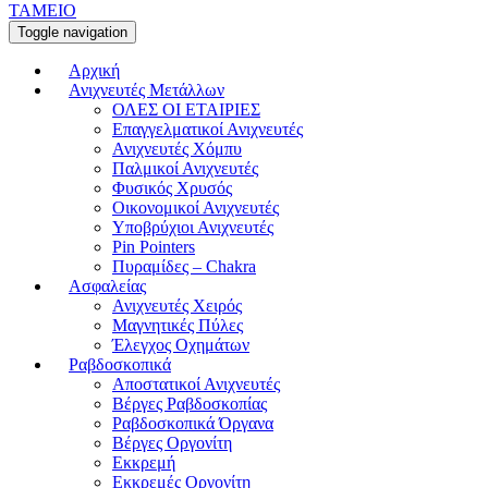
ΤΑΜΕΙΟ
Toggle navigation
Αρχική
Ανιχνευτές Μετάλλων
ΟΛΕΣ ΟΙ ΕΤΑΙΡΙΕΣ
Επαγγελματικοί Ανιχνευτές
Ανιχνευτές Χόμπυ
Παλμικοί Ανιχνευτές
Φυσικός Χρυσός
Οικονομικοί Ανιχνευτές
Υποβρύχιοι Ανιχνευτές
Pin Pointers
Πυραμίδες – Chakra
Ασφαλείας
Ανιχνευτές Χειρός
Μαγνητικές Πύλες
Έλεγχος Οχημάτων
Ραβδοσκοπικά
Αποστατικοί Ανιχνευτές
Βέργες Ραβδοσκοπίας
Ραβδοσκοπικά Όργανα
Βέργες Οργονίτη
Εκκρεμή
Εκκρεμές Οργονίτη