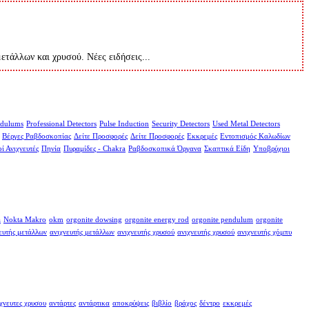
μετάλλων και χρυσού. Νέες ειδήσεις...
dulums
Professional Detectors
Pulse Induction
Security Detectors
Used Metal Detectors
Βέργες Ραβδοσκοπίας
Δείτε Προσφορές
Δείτε Προσφορές
Εκκρεμές
Εντοπισμός Καλωδίων
ί Ανιχνευτές
Πηνία
Πυραμίδες - Chakra
Ραβδοσκοπικά Όργανα
Σκαπτικά Είδη
Υποβρύχιοι
a
Nokta Makro
okm
orgonite dowsing
orgonite energy rod
orgonite pendulum
orgonite
ευτής μετάλλων
ανιχνευτής μετάλλων
ανιχνευτής χρυσού
ανιχνευτής χρυσού
ανιχνευτής χόμπυ
χνευτες χρυσου
αντάρτες
αντάρτικα
αποκρύψεις
βιβλίο
βράχος
δέντρο
εκκρεμές