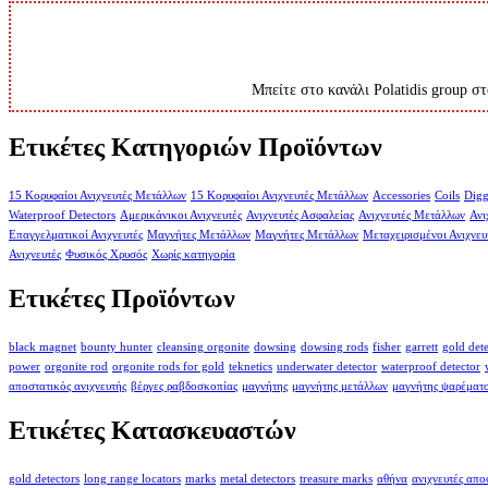
Μπείτε στο κανάλι Polatidis group στ
Ετικέτες Κατηγοριών Προϊόντων
15 Κορυφαίοι Ανιχνευτές Μετάλλων
15 Κορυφαίοι Ανιχνευτές Μετάλλων
Accessories
Coils
Digg
Waterproof Detectors
Αμερικάνικοι Ανιχνευτές
Ανιχνευτές Ασφαλείας
Ανιχνευτές Μετάλλων
Ανι
Επαγγελματικοί Ανιχνευτές
Μαγνήτες Μετάλλων
Μαγνήτες Μετάλλων
Μεταχειρισμένοι Ανιχνευ
Ανιχνευτές
Φυσικός Χρυσός
Χωρίς κατηγορία
Ετικέτες Προϊόντων
black magnet
bounty hunter
cleansing orgonite
dowsing
dowsing rods
fisher
garrett
gold det
power
orgonite rod
orgonite rods for gold
teknetics
underwater detector
waterproof detector
αποστατικός ανιχνευτής
βέργες ραβδοσκοπίας
μαγνήτης
μαγνήτης μετάλλων
μαγνήτης ψαρέματ
Ετικέτες Κατασκευαστών
gold detectors
long range locators
marks
metal detectors
treasure marks
αθήνα
ανιχνευτές απ