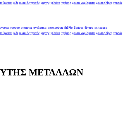
τούρκικα
φίδι
φυσικός χρυσός
χάρτης
χελώνα
χρήσης
χρυσά νομίσματα
χρυσές λίρες
χρυσός
χνευτες χρυσου
αντάρτες
αντάρτικα
αποκρύψεις
βιβλίο
βράχος
δέντρο
εκκρεμές
τούρκικα
φίδι
φυσικός χρυσός
χάρτης
χελώνα
χρήσης
χρυσά νομίσματα
χρυσές λίρες
χρυσός
ΕΥΤΗΣ ΜΕΤΑΛΛΩΝ