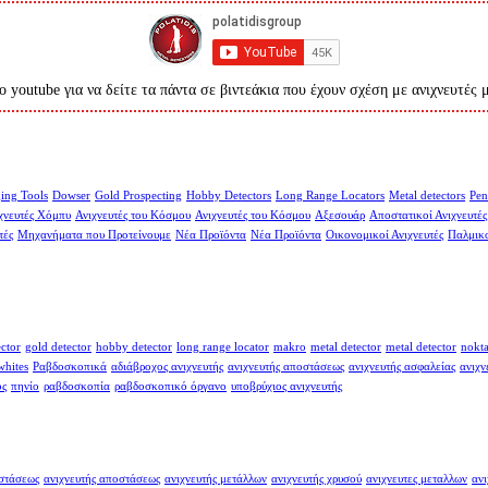
ο youtube για να δείτε τα πάντα σε βιντεάκια που έχουν σχέση με ανιχνευτές 
ing Tools
Dowser
Gold Prospecting
Hobby Detectors
Long Range Locators
Metal detectors
Pen
χνευτές Χόμπυ
Ανιχνευτές του Κόσμου
Ανιχνευτές του Κόσμου
Αξεσουάρ
Αποστατικοί Ανιχνευτές
τές
Μηχανήματα που Προτείνουμε
Νέα Προϊόντα
Νέα Προϊόντα
Οικονομικοί Ανιχνευτές
Παλμικο
ector
gold detector
hobby detector
long range locator
makro
metal detector
metal detector
nokt
whites
Ραβδοσκοπικά
αδιάβροχος ανιχνευτής
ανιχνευτής αποστάσεως
ανιχνευτής ασφαλείας
ανιχν
ος
πηνίο
ραβδοσκοπία
ραβδοσκοπικό όργανο
υποβρύχιος ανιχνευτής
οστάσεως
ανιχνευτής αποστάσεως
ανιχνευτής μετάλλων
ανιχνευτής χρυσού
ανιχνευτες μεταλλων
ανι