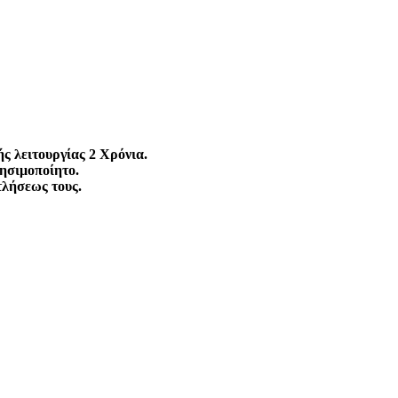
ής λειτουργίας 2 Χρόνια.
ρησιμοποίητο.
τλήσεως τους.