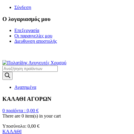
Σύνδεση
Ο λογαριασμός μου
Επεξεργασία
Οι παραγγελίες μου
Διευθυνση αποστολής
Η ΜΕΓΑΛΥΤΕΡΗ ΓΚΑΜΑ Α
Products
search
Αγαπημένα
ΚΑΛΑΘΙ ΑΓΟΡΩΝ
0
προϊόντα :
0,00
€
There are
0 item(s)
in your cart
Υποσύνολο:
0,00
€
ΚΑΛΑΘΙ