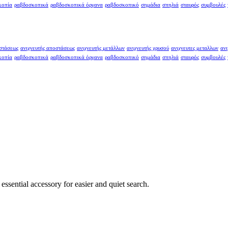
κοπία
ραβδοσκοπικά
ραβδοσκοπικά όργανα
ραβδοσκοπικό
σημάδια
σπηλιά
σταυρός
συμβουλές
οστάσεως
ανιχνευτής αποστάσεως
ανιχνευτής μετάλλων
ανιχνευτής χρυσού
ανιχνευτες μεταλλων
ανι
κοπία
ραβδοσκοπικά
ραβδοσκοπικά όργανα
ραβδοσκοπικό
σημάδια
σπηλιά
σταυρός
συμβουλές
ssential accessory for easier and quiet search.