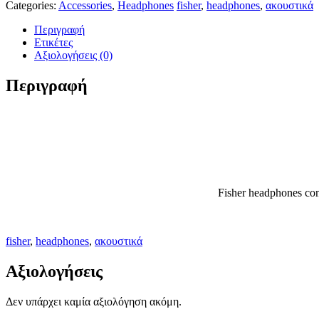
Categories:
Accessories
,
Headphones
fisher
,
headphones
,
ακουστικά
Περιγραφή
Ετικέτες
Αξιολογήσεις (0)
Περιγραφή
Fisher headphones comp
fisher
,
headphones
,
ακουστικά
Αξιολογήσεις
Δεν υπάρχει καμία αξιολόγηση ακόμη.