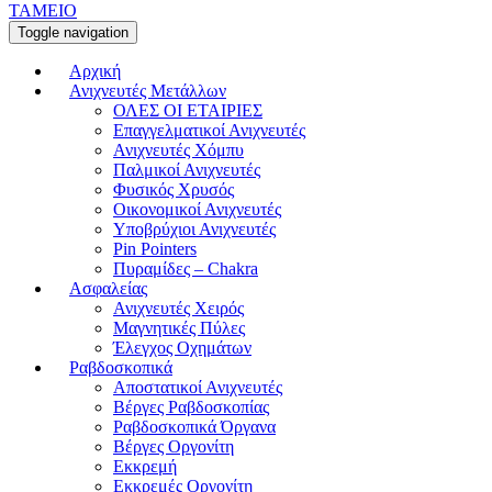
ΤΑΜΕΙΟ
Toggle navigation
Αρχική
Ανιχνευτές Μετάλλων
ΟΛΕΣ ΟΙ ΕΤΑΙΡΙΕΣ
Επαγγελματικοί Ανιχνευτές
Ανιχνευτές Χόμπυ
Παλμικοί Ανιχνευτές
Φυσικός Χρυσός
Οικονομικοί Ανιχνευτές
Υποβρύχιοι Ανιχνευτές
Pin Pointers
Πυραμίδες – Chakra
Ασφαλείας
Ανιχνευτές Χειρός
Μαγνητικές Πύλες
Έλεγχος Οχημάτων
Ραβδοσκοπικά
Αποστατικοί Ανιχνευτές
Βέργες Ραβδοσκοπίας
Ραβδοσκοπικά Όργανα
Βέργες Οργονίτη
Εκκρεμή
Εκκρεμές Οργονίτη