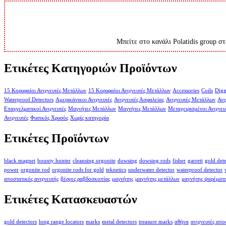
Μπείτε στο κανάλι Polatidis group στ
Ετικέτες Κατηγοριών Προϊόντων
15 Κορυφαίοι Ανιχνευτές Μετάλλων
15 Κορυφαίοι Ανιχνευτές Μετάλλων
Accessories
Coils
Digg
Waterproof Detectors
Αμερικάνικοι Ανιχνευτές
Ανιχνευτές Ασφαλείας
Ανιχνευτές Μετάλλων
Ανι
Επαγγελματικοί Ανιχνευτές
Μαγνήτες Μετάλλων
Μαγνήτες Μετάλλων
Μεταχειρισμένοι Ανιχνευ
Ανιχνευτές
Φυσικός Χρυσός
Χωρίς κατηγορία
Ετικέτες Προϊόντων
black magnet
bounty hunter
cleansing orgonite
dowsing
dowsing rods
fisher
garrett
gold det
power
orgonite rod
orgonite rods for gold
teknetics
underwater detector
waterproof detector
αποστατικός ανιχνευτής
βέργες ραβδοσκοπίας
μαγνήτης
μαγνήτης μετάλλων
μαγνήτης ψαρέματ
Ετικέτες Κατασκευαστών
gold detectors
long range locators
marks
metal detectors
treasure marks
αθήνα
ανιχνευτές απ