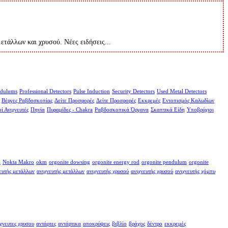
μετάλλων και χρυσού. Νέες ειδήσεις...
dulums
Professional Detectors
Pulse Induction
Security Detectors
Used Metal Detectors
Βέργες Ραβδοσκοπίας
Δείτε Προσφορές
Δείτε Προσφορές
Εκκρεμές
Εντοπισμός Καλωδίων
ί Ανιχνευτές
Πηνία
Πυραμίδες - Chakra
Ραβδοσκοπικά Όργανα
Σκαπτικά Είδη
Υποβρύχιοι
a
Nokta Makro
okm
orgonite dowsing
orgonite energy rod
orgonite pendulum
orgonite
ευτής μετάλλων
ανιχνευτής μετάλλων
ανιχνευτής χρυσού
ανιχνευτής χρυσού
ανιχνευτής χόμπυ
χνευτες χρυσου
αντάρτες
αντάρτικα
αποκρύψεις
βιβλίο
βράχος
δέντρο
εκκρεμές