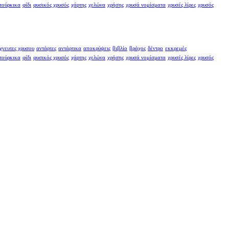
τούρκικα
φίδι
φυσικός χρυσός
χάρτης
χελώνα
χρήσης
χρυσά νομίσματα
χρυσές λίρες
χρυσός
χνευτες χρυσου
αντάρτες
αντάρτικα
αποκρύψεις
βιβλίο
βράχος
δέντρο
εκκρεμές
τούρκικα
φίδι
φυσικός χρυσός
χάρτης
χελώνα
χρήσης
χρυσά νομίσματα
χρυσές λίρες
χρυσός