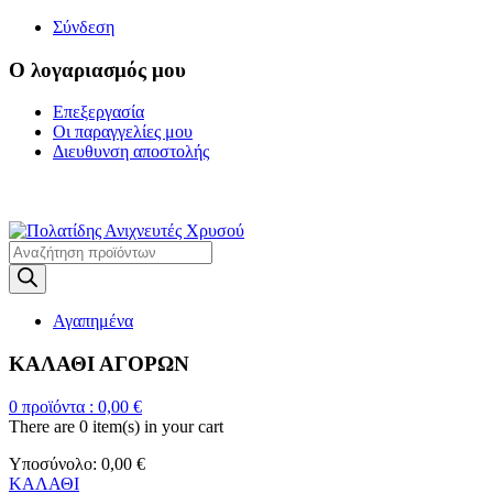
Σύνδεση
Ο λογαριασμός μου
Επεξεργασία
Οι παραγγελίες μου
Διευθυνση αποστολής
Η ΜΕΓΑΛΥΤΕΡΗ ΓΚΑΜΑ Α
Products
search
Αγαπημένα
ΚΑΛΑΘΙ ΑΓΟΡΩΝ
0
προϊόντα :
0,00
€
There are
0 item(s)
in your cart
Υποσύνολο:
0,00
€
ΚΑΛΑΘΙ