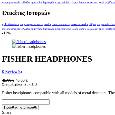
εκκρεμοσκοπία
ελλάδα
ερμηνείες
θησαυρός
κομιτατζίδικα
λίρες
λύσεις
ομοιωμα
πηγή
ραβδοσ
Ετικέτες Ιστοριών
gold detectors
long range locators
marks
metal detectors
treasure marks
αθήνα
ανιχνευτές απ
εκκρεμοσκοπία
ελλάδα
ερμηνείες
θησαυρός
κομιτατζίδικα
λίρες
λύσεις
ομοιωμα
πηγή
ραβδοσ
-11%
FISHER HEADPHONES
0
Review(s)
Original
Η
45,00
€
40,00
€
price
τρέχουσα
Συμπεριλαμβάνεται ο Φ.Π.Α
was:
τιμή
Fisher headphones compatible with all models of metal detectors. The e
45,00 €.
είναι:
40,00 €.
FISHER
HEADPHONES
Προσθήκη στο καλάθι
ποσότητα
Share