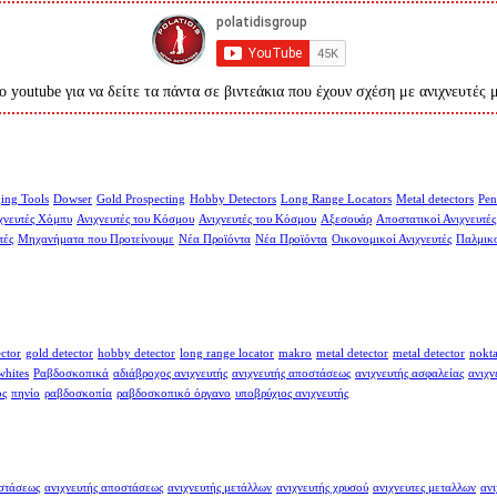
ο youtube για να δείτε τα πάντα σε βιντεάκια που έχουν σχέση με ανιχνευτές 
ing Tools
Dowser
Gold Prospecting
Hobby Detectors
Long Range Locators
Metal detectors
Pen
χνευτές Χόμπυ
Ανιχνευτές του Κόσμου
Ανιχνευτές του Κόσμου
Αξεσουάρ
Αποστατικοί Ανιχνευτές
τές
Μηχανήματα που Προτείνουμε
Νέα Προϊόντα
Νέα Προϊόντα
Οικονομικοί Ανιχνευτές
Παλμικο
ector
gold detector
hobby detector
long range locator
makro
metal detector
metal detector
nokt
whites
Ραβδοσκοπικά
αδιάβροχος ανιχνευτής
ανιχνευτής αποστάσεως
ανιχνευτής ασφαλείας
ανιχν
ος
πηνίο
ραβδοσκοπία
ραβδοσκοπικό όργανο
υποβρύχιος ανιχνευτής
οστάσεως
ανιχνευτής αποστάσεως
ανιχνευτής μετάλλων
ανιχνευτής χρυσού
ανιχνευτες μεταλλων
ανι