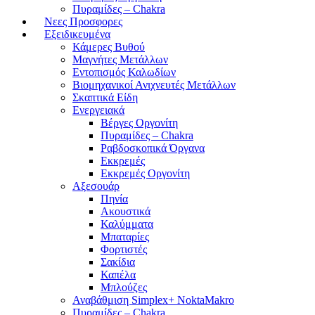
Πυραμίδες – Chakra
Νεες Προσφορες
Εξειδικευμένα
Κάμερες Βυθού
Μαγνήτες Μετάλλων
Εντοπισμός Καλωδίων
Βιομηχανικοί Ανιχνευτές Μετάλλων
Σκαπτικά Είδη
Ενεργειακά
Βέργες Οργονίτη
Πυραμίδες – Chakra
Ραβδοσκοπικά Όργανα
Εκκρεμές
Εκκρεμές Οργονίτη
Αξεσουάρ
Πηνία
Ακουστικά
Καλύμματα
Μπαταρίες
Φορτιστές
Σακίδια
Καπέλα
Μπλούζες
Αναβάθμιση Simplex+ NoktaMakro
Πυραμίδες – Chakra