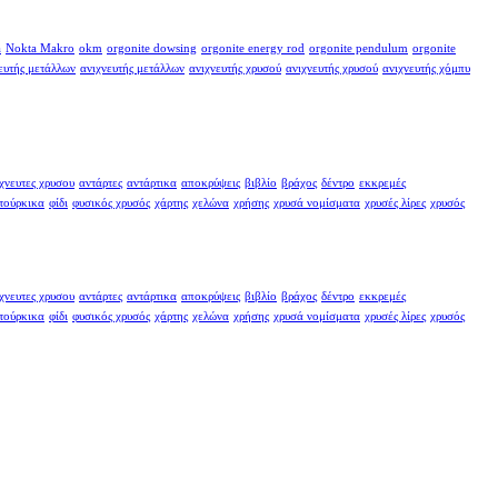
a
Nokta Makro
okm
orgonite dowsing
orgonite energy rod
orgonite pendulum
orgonite
ευτής μετάλλων
ανιχνευτής μετάλλων
ανιχνευτής χρυσού
ανιχνευτής χρυσού
ανιχνευτής χόμπυ
χνευτες χρυσου
αντάρτες
αντάρτικα
αποκρύψεις
βιβλίο
βράχος
δέντρο
εκκρεμές
τούρκικα
φίδι
φυσικός χρυσός
χάρτης
χελώνα
χρήσης
χρυσά νομίσματα
χρυσές λίρες
χρυσός
χνευτες χρυσου
αντάρτες
αντάρτικα
αποκρύψεις
βιβλίο
βράχος
δέντρο
εκκρεμές
τούρκικα
φίδι
φυσικός χρυσός
χάρτης
χελώνα
χρήσης
χρυσά νομίσματα
χρυσές λίρες
χρυσός