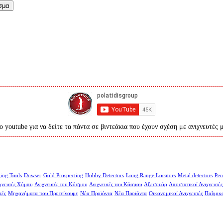
σμα
ο youtube για να δείτε τα πάντα σε βιντεάκια που έχουν σχέση με ανιχνευτές 
ing Tools
Dowser
Gold Prospecting
Hobby Detectors
Long Range Locators
Metal detectors
Pen
χνευτές Χόμπυ
Ανιχνευτές του Κόσμου
Ανιχνευτές του Κόσμου
Αξεσουάρ
Αποστατικοί Ανιχνευτές
τές
Μηχανήματα που Προτείνουμε
Νέα Προϊόντα
Νέα Προϊόντα
Οικονομικοί Ανιχνευτές
Παλμικο