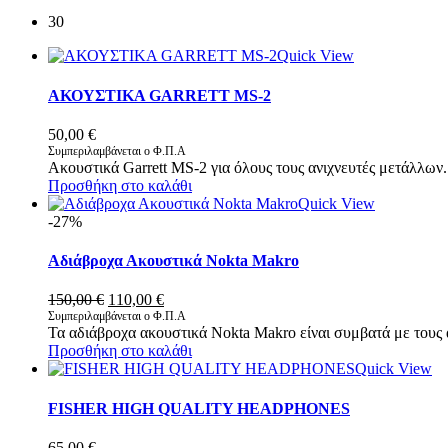
30
Quick View
ΑΚΟΥΣΤΙΚΑ GARRETT MS-2
50,00
€
Συμπεριλαμβάνεται ο Φ.Π.Α
Ακουστικά Garrett MS-2 για όλους τους ανιχνευτές μετάλλων.
Προσθήκη στο καλάθι
Quick View
-27%
Αδιάβροχα Ακουστικά Nokta Makro
Original
Η
150,00
€
110,00
€
price
τρέχουσα
Συμπεριλαμβάνεται ο Φ.Π.Α
Τα αδιάβροχα ακουστικά Nokta Makro είναι συμβατά με τους α
was:
τιμή
Προσθήκη στο καλάθι
150,00 €.
είναι:
Quick View
110,00 €.
FISHER HIGH QUALITY HEADPHONES
65,00
€