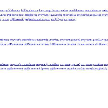
ector
gold detector
hobby detector
long range locator
makro
metal detector
metal detector
nokt
whites
Ραβδοσκοπικά
αδιάβροχος ανιχνευτής
ανιχνευτής αποστάσεως
ανιχνευτής ασφαλείας
ανιχν
ος
πηνίο
ραβδοσκοπία
ραβδοσκοπικό όργανο
υποβρύχιος ανιχνευτής
οστάσεως
ανιχνευτής αποστάσεως
ανιχνευτής μετάλλων
ανιχνευτής χρυσού
ανιχνευτες μεταλλων
ανι
κοπία
ραβδοσκοπικά
ραβδοσκοπικά όργανα
ραβδοσκοπικό
σημάδια
σπηλιά
σταυρός
συμβουλές
οστάσεως
ανιχνευτής αποστάσεως
ανιχνευτής μετάλλων
ανιχνευτής χρυσού
ανιχνευτες μεταλλων
ανι
κοπία
ραβδοσκοπικά
ραβδοσκοπικά όργανα
ραβδοσκοπικό
σημάδια
σπηλιά
σταυρός
συμβουλές