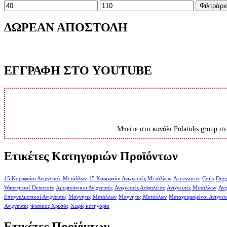
Ελάχιστη
Μέγιστη
Φιλτράρι
τιμή
τιμή
ΔΩΡΕΑΝ ΑΠΟΣΤΟΛΗ
ΕΓΓΡΑΦΗ ΣΤΟ YOUTUBE
Μπείτε στο κανάλι Polatidis group στ
Ετικέτες Κατηγοριών Προϊόντων
15 Κορυφαίοι Ανιχνευτές Μετάλλων
15 Κορυφαίοι Ανιχνευτές Μετάλλων
Accessories
Coils
Digg
Waterproof Detectors
Αμερικάνικοι Ανιχνευτές
Ανιχνευτές Ασφαλείας
Ανιχνευτές Μετάλλων
Ανι
Επαγγελματικοί Ανιχνευτές
Μαγνήτες Μετάλλων
Μαγνήτες Μετάλλων
Μεταχειρισμένοι Ανιχνευ
Ανιχνευτές
Φυσικός Χρυσός
Χωρίς κατηγορία
Ετικέτες Προϊόντων