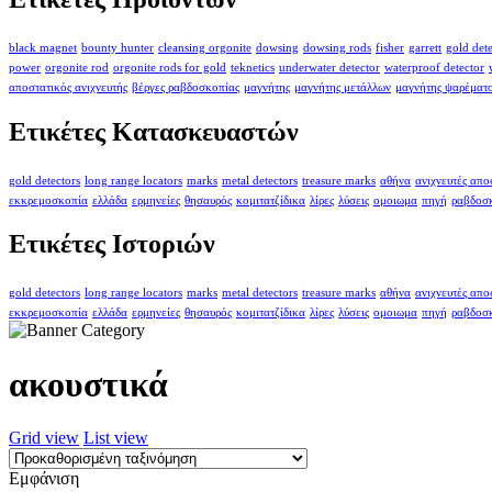
black magnet
bounty hunter
cleansing orgonite
dowsing
dowsing rods
fisher
garrett
gold det
power
orgonite rod
orgonite rods for gold
teknetics
underwater detector
waterproof detector
αποστατικός ανιχνευτής
βέργες ραβδοσκοπίας
μαγνήτης
μαγνήτης μετάλλων
μαγνήτης ψαρέματ
Ετικέτες Κατασκευαστών
gold detectors
long range locators
marks
metal detectors
treasure marks
αθήνα
ανιχνευτές απ
εκκρεμοσκοπία
ελλάδα
ερμηνείες
θησαυρός
κομιτατζίδικα
λίρες
λύσεις
ομοιωμα
πηγή
ραβδοσ
Ετικέτες Ιστοριών
gold detectors
long range locators
marks
metal detectors
treasure marks
αθήνα
ανιχνευτές απ
εκκρεμοσκοπία
ελλάδα
ερμηνείες
θησαυρός
κομιτατζίδικα
λίρες
λύσεις
ομοιωμα
πηγή
ραβδοσ
ακουστικά
Grid view
List view
Εμφάνιση