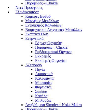
Πυραμίδες – Chakra
Νεες Προσφορες
Εξειδικευμένα
Κάμερες Βυθού
Μαγνήτες Μετάλλων
Εντοπισμός Καλωδίων
Βιομηχανικοί Ανιχνευτές Μετάλλων
Σκαπτικά Είδη
Ενεργειακά
Βέργες Οργονίτη
Πυραμίδες – Chakra
Ραβδοσκοπικά Όργανα
Εκκρεμές
Εκκρεμές Οργονίτη
Αξεσουάρ
Πηνία
Ακουστικά
Καλύμματα
Μπαταρίες
Φορτιστές
Σακίδια
Καπέλα
Μπλούζες
Αναβάθμιση Simplex+ NoktaMakro
Πυραμίδες – Chakra