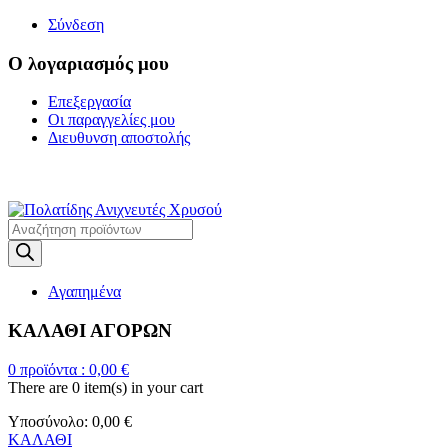
Σύνδεση
Ο λογαριασμός μου
Επεξεργασία
Οι παραγγελίες μου
Διευθυνση αποστολής
Η ΜΕΓΑΛΥΤΕΡΗ ΓΚΑΜΑ Α
Products
search
Αγαπημένα
ΚΑΛΑΘΙ ΑΓΟΡΩΝ
0
προϊόντα :
0,00
€
There are
0 item(s)
in your cart
Υποσύνολο:
0,00
€
ΚΑΛΑΘΙ