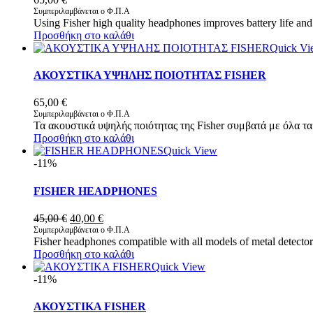
Συμπεριλαμβάνεται ο Φ.Π.Α
Using Fisher high quality headphones improves battery life and
Προσθήκη στο καλάθι
Quick Vi
ΑΚΟΥΣΤΙΚΑ ΥΨΗΛΗΣ ΠΟΙΟΤΗΤΑΣ FISHER
65,00
€
Συμπεριλαμβάνεται ο Φ.Π.Α
Τα ακουστικά υψηλής ποιότητας της Fisher συμβατά με όλα τ
Προσθήκη στο καλάθι
Quick View
-11%
FISHER HEADPHONES
Original
Η
45,00
€
40,00
€
price
τρέχουσα
Συμπεριλαμβάνεται ο Φ.Π.Α
Fisher headphones compatible with all models of metal detectors
was:
τιμή
Προσθήκη στο καλάθι
45,00 €.
είναι:
Quick View
40,00 €.
-11%
ΑΚΟΥΣΤΙΚΑ FISHER