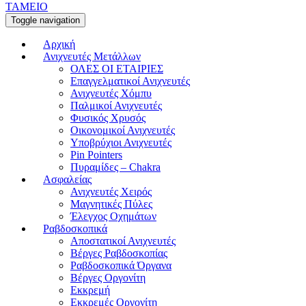
ΤΑΜΕΙΟ
Toggle navigation
Αρχική
Ανιχνευτές Μετάλλων
ΟΛΕΣ ΟΙ ΕΤΑΙΡΙΕΣ
Επαγγελματικοί Ανιχνευτές
Ανιχνευτές Χόμπυ
Παλμικοί Ανιχνευτές
Φυσικός Χρυσός
Οικονομικοί Ανιχνευτές
Υποβρύχιοι Ανιχνευτές
Pin Pointers
Πυραμίδες – Chakra
Ασφαλείας
Ανιχνευτές Χειρός
Μαγνητικές Πύλες
Έλεγχος Οχημάτων
Ραβδοσκοπικά
Αποστατικοί Ανιχνευτές
Βέργες Ραβδοσκοπίας
Ραβδοσκοπικά Όργανα
Βέργες Οργονίτη
Εκκρεμή
Εκκρεμές Οργονίτη