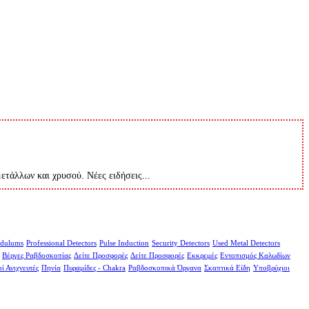
μετάλλων και χρυσού. Νέες ειδήσεις...
dulums
Professional Detectors
Pulse Induction
Security Detectors
Used Metal Detectors
Βέργες Ραβδοσκοπίας
Δείτε Προσφορές
Δείτε Προσφορές
Εκκρεμές
Εντοπισμός Καλωδίων
ί Ανιχνευτές
Πηνία
Πυραμίδες - Chakra
Ραβδοσκοπικά Όργανα
Σκαπτικά Είδη
Υποβρύχιοι