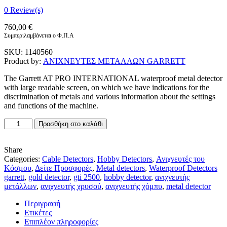
0
Review(s)
760,00
€
Συμπεριλαμβάνεται ο Φ.Π.Α
SKU:
1140560
Product by:
ΑΝΙΧΝΕΥΤΕΣ ΜΕΤΑΛΛΩΝ GARRETT
The Garrett AT PRO INTERNATIONAL waterproof metal detector
with large readable screen, on which we have indications for the
discrimination of metals and various information about the settings
and functions of the machine.
GARRETT
Προσθήκη στο καλάθι
AT
PRO
ACCESSORIES
Share
PACKAGE
Categories:
Cable Detectors
,
Hobby Detectors
,
Ανιχνευτές του
+
Κόσμου
,
Δείτε Προσφορές
,
Metal detectors
,
Waterproof Detectors
PENDULUM
garrett
,
gold detector
,
gti 2500
,
hobby detector
,
ανιχνευτής
LONDON
μετάλλων
,
ανιχνευτής χρυσού
,
ανιχνευτής χόμπυ
,
metal detector
100
Περιγραφή
+
Ετικέτες
GIFTS
Επιπλέον πληροφορίες
ποσότητα