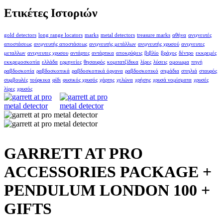
Ετικέτες Ιστοριών
gold detectors
long range locators
marks
metal detectors
treasure marks
αθήνα
ανιχνευτές
αποστάσεως
ανιχνευτής αποστάσεως
ανιχνευτής μετάλλων
ανιχνευτής χρυσού
ανιχνευτες
μεταλλων
ανιχνευτες χρυσου
αντάρτες
αντάρτικα
αποκρύψεις
βιβλίο
βράχος
δέντρο
εκκρεμές
εκκρεμοσκοπία
ελλάδα
ερμηνείες
θησαυρός
κομιτατζίδικα
λίρες
λύσεις
ομοιωμα
πηγή
ραβδοσκοπία
ραβδοσκοπικά
ραβδοσκοπικά όργανα
ραβδοσκοπικό
σημάδια
σπηλιά
σταυρός
συμβουλές
τούρκικα
φίδι
φυσικός χρυσός
χάρτης
χελώνα
χρήσης
χρυσά νομίσματα
χρυσές
λίρες
χρυσός
GARRETT AT PRO
ACCESSORIES PACKAGE +
PENDULUM LONDON 100 +
GIFTS