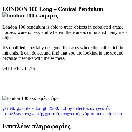
LONDON 100 Long – Conical Pendulum
London 100 pendulum is able to trace objects in populated areas,
houses, warehouses, and wherein there are accumulated many metal
objects.
It’s qualified, specially designed for cases where the soil is rich in
minerals. It can detect and find that you are looking in the ground
because it works with the witness.
GIFT PRICE 70€
garrett
,
gold detector
,
gti 2500
,
hobby detector
,
ανιχνευτής
μετάλλων
,
ανιχνευτής χρυσού
,
ανιχνευτής χόμπυ
,
metal detector
Επιπλέον πληροφορίες