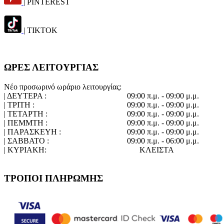
| PINTEREST
| TIKTOK
ΩΡΕΣ ΛΕΙΤΟΥΡΓΙΑΣ
Νέο προσωρινό ωράριο λειτουργίας:
| ΔΕΥΤΕΡΑ :
09:00 π.μ. - 09:00 μ.μ.
| ΤΡΙΤΗ :
09:00 π.μ. - 09:00 μ.μ.
| ΤΕΤΑΡΤΗ :
09:00 π.μ. - 09:00 μ.μ.
| ΠΕΜΜΤΗ :
09:00 π.μ. - 09:00 μ.μ.
| ΠΑΡΑΣΚΕΥΗ :
09:00 π.μ. - 09:00 μ.μ.
| ΣΑΒΒΑΤΟ :
09:00 π.μ. - 06:00 μ.μ.
| ΚΥΡΙΑΚΗ:
ΚΛΕΙΣΤΑ
ΤΡΟΠΟΙ ΠΛΗΡΩΜΗΣ