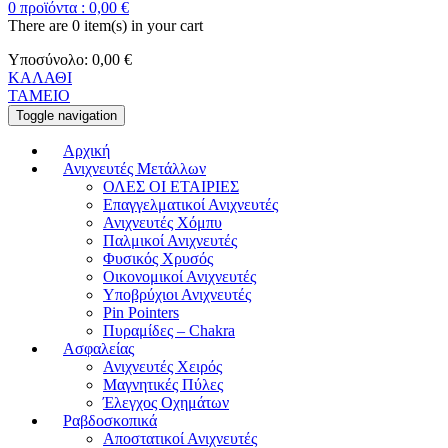
0
προϊόντα :
0,00
€
There are
0 item(s)
in your cart
Υποσύνολο:
0,00
€
ΚΑΛΑΘΙ
ΤΑΜΕΙΟ
Toggle navigation
Αρχική
Ανιχνευτές Μετάλλων
ΟΛΕΣ ΟΙ ΕΤΑΙΡΙΕΣ
Επαγγελματικοί Ανιχνευτές
Ανιχνευτές Χόμπυ
Παλμικοί Ανιχνευτές
Φυσικός Χρυσός
Οικονομικοί Ανιχνευτές
Υποβρύχιοι Ανιχνευτές
Pin Pointers
Πυραμίδες – Chakra
Ασφαλείας
Ανιχνευτές Χειρός
Μαγνητικές Πύλες
Έλεγχος Οχημάτων
Ραβδοσκοπικά
Αποστατικοί Ανιχνευτές