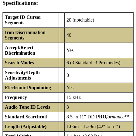
Specifications:
Target ID Cursor
20 (notchable)
Segments
Iron Discrimination
40
Segments
Accept/Reject
Yes
Discrimination
Search Modes
6 (3 Standard, 3 Pro modes)
Sensitivity/Depth
8
Adjustments
Electronic Pinpointing
Yes
Frequency
15 kHz
Audio Tone ID Levels
3
Standard Searchcoil
8.5″ x 11″ DD
PRO
formance™
Length (Adjustable)
1.06m – 1.29m (42″ to 51″)