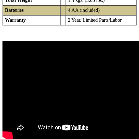
Total Weight
1.4 kgs. (3.03 lbs.)
Batteries
4 AA (included)
Warranty
2 Year, Limited Parts/Labor