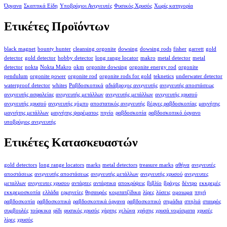
Όργανα
Σκαπτικά Είδη
Υποβρύχιοι Ανιχνευτές
Φυσικός Χρυσός
Χωρίς κατηγορία
Ετικέτες Προϊόντων
black magnet
bounty hunter
cleansing orgonite
dowsing
dowsing rods
fisher
garrett
gold
detector
gold detector
hobby detector
long range locator
makro
metal detector
metal
detector
nokta
Nokta Makro
okm
orgonite dowsing
orgonite energy rod
orgonite
pendulum
orgonite power
orgonite rod
orgonite rods for gold
teknetics
underwater detector
waterproof detector
whites
Ραβδοσκοπικά
αδιάβροχος ανιχνευτής
ανιχνευτής αποστάσεως
ανιχνευτής ασφαλείας
ανιχνευτής μετάλλων
ανιχνευτής μετάλλων
ανιχνευτής χρυσού
ανιχνευτής χρυσού
ανιχνευτής χόμπυ
αποστατικός ανιχνευτής
βέργες ραβδοσκοπίας
μαγνήτης
μαγνήτης μετάλλων
μαγνήτης ψαρέματος
πηνίο
ραβδοσκοπία
ραβδοσκοπικό όργανο
υποβρύχιος ανιχνευτής
Ετικέτες Κατασκευαστών
gold detectors
long range locators
marks
metal detectors
treasure marks
αθήνα
ανιχνευτές
αποστάσεως
ανιχνευτής αποστάσεως
ανιχνευτής μετάλλων
ανιχνευτής χρυσού
ανιχνευτες
μεταλλων
ανιχνευτες χρυσου
αντάρτες
αντάρτικα
αποκρύψεις
βιβλίο
βράχος
δέντρο
εκκρεμές
εκκρεμοσκοπία
ελλάδα
ερμηνείες
θησαυρός
κομιτατζίδικα
λίρες
λύσεις
ομοιωμα
πηγή
ραβδοσκοπία
ραβδοσκοπικά
ραβδοσκοπικά όργανα
ραβδοσκοπικό
σημάδια
σπηλιά
σταυρός
συμβουλές
τούρκικα
φίδι
φυσικός χρυσός
χάρτης
χελώνα
χρήσης
χρυσά νομίσματα
χρυσές
λίρες
χρυσός