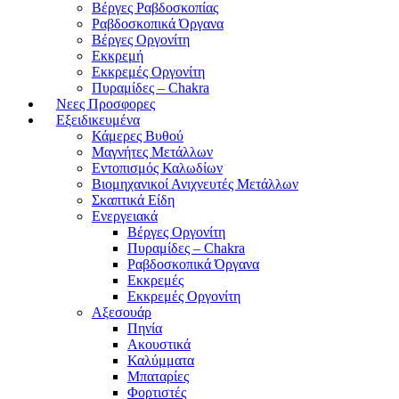
Βέργες Ραβδοσκοπίας
Ραβδοσκοπικά Όργανα
Βέργες Οργονίτη
Εκκρεμή
Εκκρεμές Οργονίτη
Πυραμίδες – Chakra
Νεες Προσφορες
Εξειδικευμένα
Κάμερες Βυθού
Μαγνήτες Μετάλλων
Εντοπισμός Καλωδίων
Βιομηχανικοί Ανιχνευτές Μετάλλων
Σκαπτικά Είδη
Ενεργειακά
Βέργες Οργονίτη
Πυραμίδες – Chakra
Ραβδοσκοπικά Όργανα
Εκκρεμές
Εκκρεμές Οργονίτη
Αξεσουάρ
Πηνία
Ακουστικά
Καλύμματα
Μπαταρίες
Φορτιστές