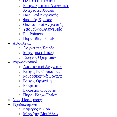
ΟΛΕΣ ΟΙ ΕΤΑΙΡΙΕΣ
Επαγγελματικοί Ανιχνευτές
Ανιχνευτές Χόμπυ
Παλμικοί Ανιχνευτές
Φυσικός Χρυσός
Οικονομικοί Ανιχνευτές
Υποβρύχιοι Ανιχνευτές
Pin Pointers
Πυραμίδες – Chakra
Ασφαλείας
Ανιχνευτές Χειρός
Μαγνητικές Πύλες
Έλεγχος Οχημάτων
Ραβδοσκοπικά
Αποστατικοί Ανιχνευτές
Βέργες Ραβδοσκοπίας
Ραβδοσκοπικά Όργανα
Βέργες Οργονίτη
Εκκρεμή
Εκκρεμές Οργονίτη
Πυραμίδες – Chakra
Νεες Προσφορες
Εξειδικευμένα
Κάμερες Βυθού
Μαγνήτες Μετάλλων