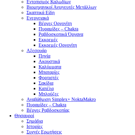
Εντοπισμός Καλωδίων
Βιομηχανικοί Ανιχνευτές Μετάλλων
Σκαπτικά Είδη
Ενεργειακά
Βέργες Οργονίτη
Πυραμίδες – Chakra
Ραβδοσκοπικά Όργανα
Εκκρεμές
Εκκρεμές Οργονίτη
Αξεσουάρ
Πηνία
Ακουστικά
Καλύμματα
Μπαταρίες
Φορτιστές
Σακίδια
Καπέλα
Μπλούζες
Αναβάθμιση Simplex+ NoktaMakro
Πυραμίδες – Chakra
Βέργες Ραβδοσκοπίας
Θησαυροί
Σημάδια
Ιστορίες
Συχνές Ερωτήσεις