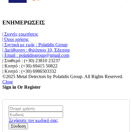
ΕΝΗΜΕΡΩΣΕΙΣ
| Συχνές ερωτήσεις
| Όροι χρήσης
| Σχετικά με εμάς : Polatidis Group
| Διεύθυνση : Φιλίππου 10, Έδεσσα
| Email : polatidisgroup@gmail.com
| Σταθερό : (+30) 23810 23237
| Κινητό : (+30) 69415 50822
| Κινητό : (+30) 6986503332
©2025 Metal Detectors by Polatidis Group. All Rights Reserved.
Close
Sign in Or Register
Ξεχάσατε τον κωδικό σας;