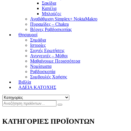
Σακίδια
Καπέλα
Μπλούζες
Αναβάθμιση Simplex+ NoktaMakro
Πυραμίδες – Chakra
Βέργες Ραβδοσκοπίας
Θησαυροί
Σημάδια
Ιστορίες
Συχνές Ερωτήσεις
Ανιχνευτές – Μύθοι
Μαθαίνουμε Περισσότερα
Νομίσματα
Ραβδοσκοπία
Συμβουλές Χρήσης
Βιβλία
ΑΔΕΙΑ ΚΑΤΟΧΗΣ
ΚΑΤΗΓΟΡΙΕΣ ΠΡΟΪΟΝΤΩΝ