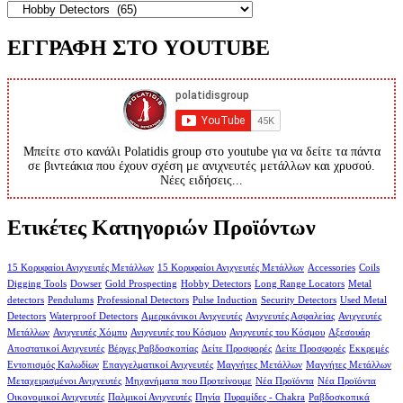
ΕΓΓΡΑΦΗ ΣΤΟ YOUTUBE
Μπείτε στο κανάλι Polatidis group στο youtube για να δείτε τα πάντα
σε βιντεάκια που έχουν σχέση με ανιχνευτές μετάλλων και χρυσού.
Νέες ειδήσεις...
Ετικέτες Κατηγοριών Προϊόντων
15 Κορυφαίοι Ανιχνευτές Μετάλλων
15 Κορυφαίοι Ανιχνευτές Μετάλλων
Accessories
Coils
Digging Tools
Dowser
Gold Prospecting
Hobby Detectors
Long Range Locators
Metal
detectors
Pendulums
Professional Detectors
Pulse Induction
Security Detectors
Used Metal
Detectors
Waterproof Detectors
Αμερικάνικοι Ανιχνευτές
Ανιχνευτές Ασφαλείας
Ανιχνευτές
Μετάλλων
Ανιχνευτές Χόμπυ
Ανιχνευτές του Κόσμου
Ανιχνευτές του Κόσμου
Αξεσουάρ
Αποστατικοί Ανιχνευτές
Βέργες Ραβδοσκοπίας
Δείτε Προσφορές
Δείτε Προσφορές
Εκκρεμές
Εντοπισμός Καλωδίων
Επαγγελματικοί Ανιχνευτές
Μαγνήτες Μετάλλων
Μαγνήτες Μετάλλων
Μεταχειρισμένοι Ανιχνευτές
Μηχανήματα που Προτείνουμε
Νέα Προϊόντα
Νέα Προϊόντα
Οικονομικοί Ανιχνευτές
Παλμικοί Ανιχνευτές
Πηνία
Πυραμίδες - Chakra
Ραβδοσκοπικά