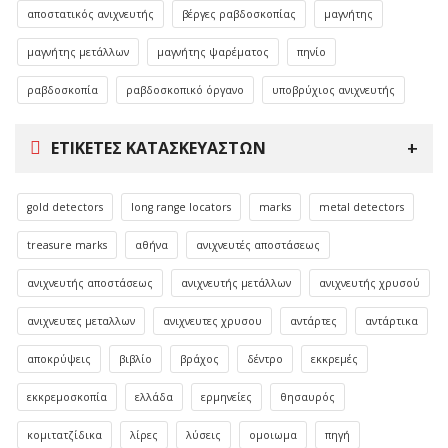
αποστατικός ανιχνευτής
βέργες ραβδοσκοπίας
μαγνήτης
μαγνήτης μετάλλων
μαγνήτης ψαρέματος
πηνίο
ραβδοσκοπία
ραβδοσκοπικό όργανο
υποβρύχιος ανιχνευτής
ΕΤΙΚΈΤΕΣ ΚΑΤΑΣΚΕΥΑΣΤΏΝ
gold detectors
long range locators
marks
metal detectors
treasure marks
αθήνα
ανιχνευτές αποστάσεως
ανιχνευτής αποστάσεως
ανιχνευτής μετάλλων
ανιχνευτής χρυσού
ανιχνευτες μεταλλων
ανιχνευτες χρυσου
αντάρτες
αντάρτικα
αποκρύψεις
βιβλίο
βράχος
δέντρο
εκκρεμές
εκκρεμοσκοπία
ελλάδα
ερμηνείες
θησαυρός
κομιτατζίδικα
λίρες
λύσεις
ομοιωμα
πηγή