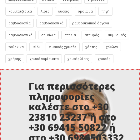
κομιτατζίδικα
λίρες
λύσεις
ομοιωμα
πηγή
ραβδοσκοπία
ραβδοσκοπικά
ραβδοσκοπικά όργανα
ραβδοσκοπικό
σημάδια
σπηλιά
σταυρός
συμβουλές
τούρκικα
φίδι
φυσικός χρυσός
χάρτης
χελώνα
χρήσης
χρυσά νομίσματα
χρυσές λίρες
χρυσός
Για περισσότερες
πληροφορίες
καλέστε στο +30
23810 23237 ή στο
+30 69415 50822 ή
στο +30 6986503332