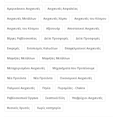
Αμερικάνικοι Ανιχνευτές
Ανιχνευτές Ασφαλείας
Ανιχνευτές Μετάλλων
Ανιχνευτές Χόμπυ
Ανιχνευτές του Κόσμου
Ανιχνευτές του Κόσμου
Αξεσουάρ
Αποστατικοί Ανιχνευτές
Βέργες Ραβδοσκοπίας
Δείτε Προσφορές
Δείτε Προσφορές
Εκκρεμές
Εντοπισμός Καλωδίων
Επαγγελματικοί Ανιχνευτές
Μαγνήτες Μετάλλων
Μαγνήτες Μετάλλων
Μεταχειρισμένοι Ανιχνευτές
Μηχανήματα που Προτείνουμε
Νέα Προϊόντα
Νέα Προϊόντα
Οικονομικοί Ανιχνευτές
Παλμικοί Ανιχνευτές
Πηνία
Πυραμίδες - Chakra
Ραβδοσκοπικά Όργανα
Σκαπτικά Είδη
Υποβρύχιοι Ανιχνευτές
Φυσικός Χρυσός
Χωρίς κατηγορία