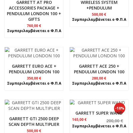
GARRETT AT PRO
WIRELESS SYSTEM
ACCESSORIES PACKAGE +
+PENDULUM
PENDULUM LONDON 100 +
500,00
€
GIFTS
Συμπεριλαμβάνεται ο Φ.Π.Α
760,00
€
Συμπεριλαμβάνεται ο Φ.Π.Α
GARRETT EURO ACE +
GARRETT ACE 250 +
PENDULUM LONDON 100
PENDULUM LONDON 100
350,00
€
280,00
€
Συμπεριλαμβάνεται ο Φ.Π.Α
Συμπεριλαμβάνεται ο Φ.Π.Α
-18%
GARRETT SUPER WAND
GARRETT GTI 2500 DEEP
Original
Η
165,00
€
200,00
€
SCAN DEPTH MULTIPLIER
price
τρέχουσα
Συμπεριλαμβάνεται ο Φ.Π.Α
was:
τιμή
500,00
€