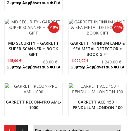
200,00 €.
είναι:
Συμπεριλαμβάνεται ο Φ.Π.Α
165,00 €.
-19%
-11%
MD SECURITY – GARRETT
GARRETT INFINIUM LAND &
SUPER SCANNER + BOOK
SEA METAL DETECTOR +
GIFT
BOOK GIFT
Original
Η
Original
Η
145,00
€
1.099,00
€
180,00
€
1.240,00
€
price
τρέχουσα
price
τρέχουσα
Συμπεριλαμβάνεται ο Φ.Π.Α
Συμπεριλαμβάνεται ο Φ.Π.Α
was:
τιμή
was:
τιμή
180,00 €.
είναι:
1.240,00 €.
είναι:
145,00 €.
1.099,00 €.
GARRETT RECON-PRO AML-
GARRETT ACE 150 +
1000
PENDULUM LONDON 100