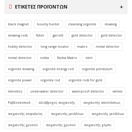
ΕΤΙΚΈΤΕΣ ΠΡΟΪΌΝΤΩΝ
black magnet
bounty hunter
cleansing orgonite
dowsing
dowsing rods
fisher
garrett
gold detector
gold detector
hobby detector
long range locator
makro
metal detector
metal detector
nokta
Nokta Makro
okm
orgonite dowsing
orgonite energy rod
orgonite pendulum
orgonite power
orgonite rod
orgonite rods for gold
teknetics
underwater detector
waterproof detector
whites
Ραβδοσκοπικά
αδιάβροχος ανιχνευτής
ανιχνευτής αποστάσεως
ανιχνευτής ασφαλείας
ανιχνευτής μετάλλων
ανιχνευτής μετάλλων
ανιχνευτής χρυσού
ανιχνευτής χρυσού
ανιχνευτής χόμπυ