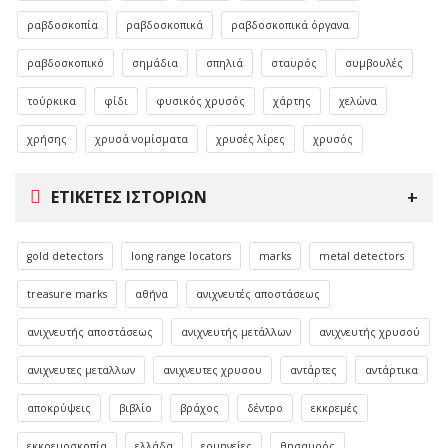
ραβδοσκοπία
ραβδοσκοπικά
ραβδοσκοπικά όργανα
ραβδοσκοπικό
σημάδια
σπηλιά
σταυρός
συμβουλές
τούρκικα
φίδι
φυσικός χρυσός
χάρτης
χελώνα
χρήσης
χρυσά νομίσματα
χρυσές λίρες
χρυσός
ΕΤΙΚΈΤΕΣ ΙΣΤΟΡΙΏΝ
gold detectors
long range locators
marks
metal detectors
treasure marks
αθήνα
ανιχνευτές αποστάσεως
ανιχνευτής αποστάσεως
ανιχνευτής μετάλλων
ανιχνευτής χρυσού
ανιχνευτες μεταλλων
ανιχνευτες χρυσου
αντάρτες
αντάρτικα
αποκρύψεις
βιβλίο
βράχος
δέντρο
εκκρεμές
εκκρεμοσκοπία
ελλάδα
ερμηνείες
θησαυρός