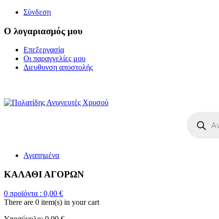
Σύνδεση
Ο λογαριασμός μου
Επεξεργασία
Οι παραγγελίες μου
Διευθυνση αποστολής
Η ΜΕΓΑΛΥΤΕΡΗ ΓΚΑΜΑ Α
Products
search
Αγαπημένα
ΚΑΛΑΘΙ ΑΓΟΡΩΝ
0
προϊόντα :
0,00
€
There are
0 item(s)
in your cart
Υποσύνολο:
0,00
€