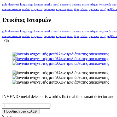
gold detectors
long range locators
marks
metal detectors
treasure marks
αθήνα
ανιχνευτές απ
εκκρεμοσκοπία
ελλάδα
ερμηνείες
θησαυρός
κομιτατζίδικα
λίρες
λύσεις
ομοιωμα
πηγή
ραβδοσ
Ετικέτες Ιστοριών
gold detectors
long range locators
marks
metal detectors
treasure marks
αθήνα
ανιχνευτές απ
εκκρεμοσκοπία
ελλάδα
ερμηνείες
θησαυρός
κομιτατζίδικα
λίρες
λύσεις
ομοιωμα
πηγή
ραβδοσ
-7%
INVENIO metal detector is world’s first real time smart detector and
INVENIO
3D
Προσθήκη στο καλάθι
METAL
Share