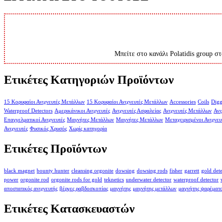
Μπείτε στο κανάλι Polatidis group στ
Ετικέτες Κατηγοριών Προϊόντων
15 Κορυφαίοι Ανιχνευτές Μετάλλων
15 Κορυφαίοι Ανιχνευτές Μετάλλων
Accessories
Coils
Digg
Waterproof Detectors
Αμερικάνικοι Ανιχνευτές
Ανιχνευτές Ασφαλείας
Ανιχνευτές Μετάλλων
Ανι
Επαγγελματικοί Ανιχνευτές
Μαγνήτες Μετάλλων
Μαγνήτες Μετάλλων
Μεταχειρισμένοι Ανιχνευ
Ανιχνευτές
Φυσικός Χρυσός
Χωρίς κατηγορία
Ετικέτες Προϊόντων
black magnet
bounty hunter
cleansing orgonite
dowsing
dowsing rods
fisher
garrett
gold det
power
orgonite rod
orgonite rods for gold
teknetics
underwater detector
waterproof detector
αποστατικός ανιχνευτής
βέργες ραβδοσκοπίας
μαγνήτης
μαγνήτης μετάλλων
μαγνήτης ψαρέματ
Ετικέτες Κατασκευαστών