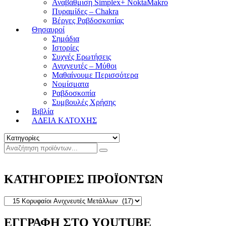
Αναβάθμιση Simplex+ NoktaMakro
Πυραμίδες – Chakra
Βέργες Ραβδοσκοπίας
Θησαυροί
Σημάδια
Ιστορίες
Συχνές Ερωτήσεις
Ανιχνευτές – Μύθοι
Μαθαίνουμε Περισσότερα
Νομίσματα
Ραβδοσκοπία
Συμβουλές Χρήσης
Βιβλία
ΑΔΕΙΑ ΚΑΤΟΧΗΣ
ΚΑΤΗΓΟΡΙΕΣ ΠΡΟΪΟΝΤΩΝ
ΕΓΓΡΑΦΗ ΣΤΟ YOUTUBE