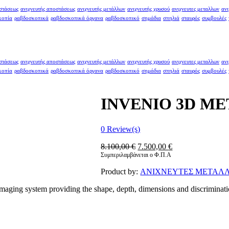
οστάσεως
ανιχνευτής αποστάσεως
ανιχνευτής μετάλλων
ανιχνευτής χρυσού
ανιχνευτες μεταλλων
ανι
κοπία
ραβδοσκοπικά
ραβδοσκοπικά όργανα
ραβδοσκοπικό
σημάδια
σπηλιά
σταυρός
συμβουλές
οστάσεως
ανιχνευτής αποστάσεως
ανιχνευτής μετάλλων
ανιχνευτής χρυσού
ανιχνευτες μεταλλων
ανι
κοπία
ραβδοσκοπικά
ραβδοσκοπικά όργανα
ραβδοσκοπικό
σημάδια
σπηλιά
σταυρός
συμβουλές
INVENIO 3D M
0
Review(s)
Original
Η
8.100,00
€
7.500,00
€
price
τρέχουσα
Συμπεριλαμβάνεται ο Φ.Π.Α
was:
τιμή
Product by:
ΑΝΙΧΝΕΥΤΕΣ ΜΕΤΑΛ
8.100,00 €.
είναι:
7.500,00 €.
 imaging system providing the shape, depth, dimensions and discriminat