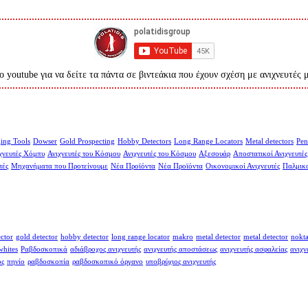
ο youtube για να δείτε τα πάντα σε βιντεάκια που έχουν σχέση με ανιχνευτές 
ing Tools
Dowser
Gold Prospecting
Hobby Detectors
Long Range Locators
Metal detectors
Pen
χνευτές Χόμπυ
Ανιχνευτές του Κόσμου
Ανιχνευτές του Κόσμου
Αξεσουάρ
Αποστατικοί Ανιχνευτές
τές
Μηχανήματα που Προτείνουμε
Νέα Προϊόντα
Νέα Προϊόντα
Οικονομικοί Ανιχνευτές
Παλμικο
ector
gold detector
hobby detector
long range locator
makro
metal detector
metal detector
nokt
whites
Ραβδοσκοπικά
αδιάβροχος ανιχνευτής
ανιχνευτής αποστάσεως
ανιχνευτής ασφαλείας
ανιχν
ος
πηνίο
ραβδοσκοπία
ραβδοσκοπικό όργανο
υποβρύχιος ανιχνευτής