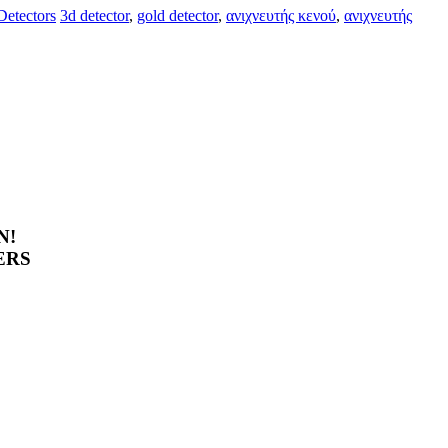
Detectors
3d detector
,
gold detector
,
ανιχνευτής κενού
,
ανιχνευτής
N!
ERS