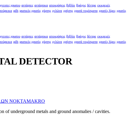
χνευτες χρυσου
αντάρτες
αντάρτικα
αποκρύψεις
βιβλίο
βράχος
δέντρο
εκκρεμές
τούρκικα
φίδι
φυσικός χρυσός
χάρτης
χελώνα
χρήσης
χρυσά νομίσματα
χρυσές λίρες
χρυσός
χνευτες χρυσου
αντάρτες
αντάρτικα
αποκρύψεις
βιβλίο
βράχος
δέντρο
εκκρεμές
τούρκικα
φίδι
φυσικός χρυσός
χάρτης
χελώνα
χρήσης
χρυσά νομίσματα
χρυσές λίρες
χρυσός
ETAL DETECTOR
ΛΩΝ NOKTAMAKRO
ion of underground metals and ground anomalies / cavities.