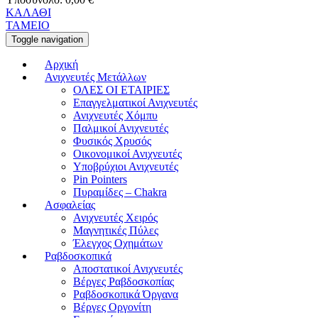
ΚΑΛΑΘΙ
ΤΑΜΕΙΟ
Toggle navigation
Αρχική
Ανιχνευτές Μετάλλων
ΟΛΕΣ ΟΙ ΕΤΑΙΡΙΕΣ
Επαγγελματικοί Ανιχνευτές
Ανιχνευτές Χόμπυ
Παλμικοί Ανιχνευτές
Φυσικός Χρυσός
Οικονομικοί Ανιχνευτές
Υποβρύχιοι Ανιχνευτές
Pin Pointers
Πυραμίδες – Chakra
Ασφαλείας
Ανιχνευτές Χειρός
Μαγνητικές Πύλες
Έλεγχος Οχημάτων
Ραβδοσκοπικά
Αποστατικοί Ανιχνευτές
Βέργες Ραβδοσκοπίας
Ραβδοσκοπικά Όργανα
Βέργες Οργονίτη