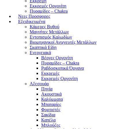
Εκκρεμή
Εκκρεμές Οργονίτη
Πυραμίδες – Chakra
Νεες Προσφορες
Εξειδικευμένα
Κάμερες Βυθού
Μαγνήτες Μετάλλων
Εντοπισμός Καλωδίων
Βιομηχανικοί Ανιχνευτές Μετάλλων
Σκαπτικά Είδη
Ενεργειακά
Βέργες Οργονίτη
Πυραμίδες – Chakra
Ραβδοσκοπικά Όργανα
Εκκρεμές
Εκκρεμές Οργονίτη
Αξεσουάρ
Πηνία
Ακουστικά
Καλύμματα
Μπαταρίες
Φορτιστές
Σακίδια
Καπέλα
Μπλούζες