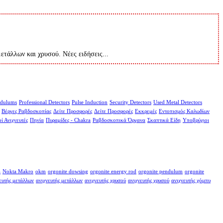
μετάλλων και χρυσού. Νέες ειδήσεις...
dulums
Professional Detectors
Pulse Induction
Security Detectors
Used Metal Detectors
Βέργες Ραβδοσκοπίας
Δείτε Προσφορές
Δείτε Προσφορές
Εκκρεμές
Εντοπισμός Καλωδίων
ί Ανιχνευτές
Πηνία
Πυραμίδες - Chakra
Ραβδοσκοπικά Όργανα
Σκαπτικά Είδη
Υποβρύχιοι
a
Nokta Makro
okm
orgonite dowsing
orgonite energy rod
orgonite pendulum
orgonite
ευτής μετάλλων
ανιχνευτής μετάλλων
ανιχνευτής χρυσού
ανιχνευτής χρυσού
ανιχνευτής χόμπυ