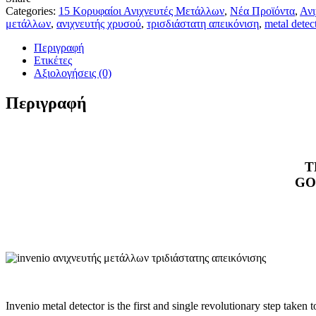
DETECTOR
Categories:
15 Κορυφαίοι Ανιχνευτές Μετάλλων
,
Νέα Προϊόντα
,
Ανι
ποσότητα
μετάλλων
,
ανιχνευτής χρυσού
,
τρισδιάστατη απεικόνιση
,
metal detec
Περιγραφή
Ετικέτες
Αξιολογήσεις (0)
Περιγραφή
T
GO
Invenio metal detector is the first and single revolutionary step taken 