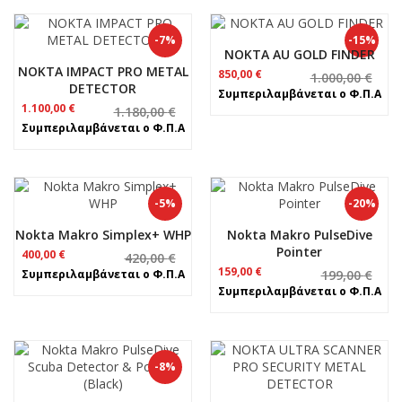
1.350,00 €.
-7%
-15%
NOKTA AU GOLD FINDER
NOKTA IMPACT PRO METAL
Original
Η
850,00
€
1.000,00
€
DETECTOR
price
τρέχουσα
Συμπεριλαμβάνεται ο Φ.Π.Α
was:
τιμή
Original
Η
1.100,00
€
1.180,00
€
1.000,00 €.
είναι:
price
τρέχουσα
Συμπεριλαμβάνεται ο Φ.Π.Α
850,00 €.
was:
τιμή
1.180,00 €.
είναι:
1.100,00 €.
-5%
-20%
Nokta Makro Simplex+ WHP
Nokta Makro PulseDive
Pointer
Original
Η
400,00
€
420,00
€
price
τρέχουσα
Original
Η
159,00
€
Συμπεριλαμβάνεται ο Φ.Π.Α
199,00
€
was:
τιμή
price
τρέχουσα
Συμπεριλαμβάνεται ο Φ.Π.Α
420,00 €.
είναι:
was:
τιμή
400,00 €.
199,00 €.
είναι:
159,00 €.
-8%