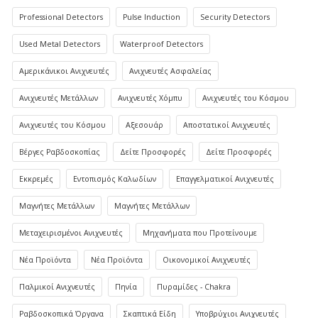
Professional Detectors
Pulse Induction
Security Detectors
Used Metal Detectors
Waterproof Detectors
Αμερικάνικοι Ανιχνευτές
Ανιχνευτές Ασφαλείας
Ανιχνευτές Μετάλλων
Ανιχνευτές Χόμπυ
Ανιχνευτές του Κόσμου
Ανιχνευτές του Κόσμου
Αξεσουάρ
Αποστατικοί Ανιχνευτές
Βέργες Ραβδοσκοπίας
Δείτε Προσφορές
Δείτε Προσφορές
Εκκρεμές
Εντοπισμός Καλωδίων
Επαγγελματικοί Ανιχνευτές
Μαγνήτες Μετάλλων
Μαγνήτες Μετάλλων
Μεταχειρισμένοι Ανιχνευτές
Μηχανήματα που Προτείνουμε
Νέα Προϊόντα
Νέα Προϊόντα
Οικονομικοί Ανιχνευτές
Παλμικοί Ανιχνευτές
Πηνία
Πυραμίδες - Chakra
Ραβδοσκοπικά Όργανα
Σκαπτικά Είδη
Υποβρύχιοι Ανιχνευτές