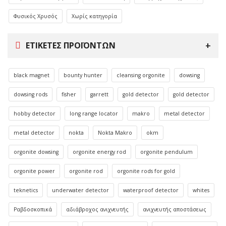
Φυσικός Χρυσός
Χωρίς κατηγορία
ΕΤΙΚΈΤΕΣ ΠΡΟΪΌΝΤΩΝ
black magnet
bounty hunter
cleansing orgonite
dowsing
dowsing rods
fisher
garrett
gold detector
gold detector
hobby detector
long range locator
makro
metal detector
metal detector
nokta
Nokta Makro
okm
orgonite dowsing
orgonite energy rod
orgonite pendulum
orgonite power
orgonite rod
orgonite rods for gold
teknetics
underwater detector
waterproof detector
whites
Ραβδοσκοπικά
αδιάβροχος ανιχνευτής
ανιχνευτής αποστάσεως