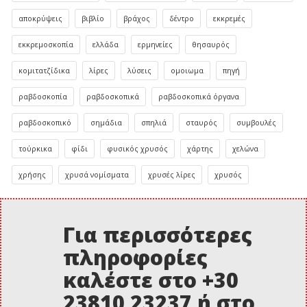
αποκρύψεις
βιβλίο
βράχος
δέντρο
εκκρεμές
εκκρεμοσκοπία
ελλάδα
ερμηνείες
θησαυρός
κομιτατζίδικα
λίρες
λύσεις
ομοιωμα
πηγή
ραβδοσκοπία
ραβδοσκοπικά
ραβδοσκοπικά όργανα
ραβδοσκοπικό
σημάδια
σπηλιά
σταυρός
συμβουλές
τούρκικα
φίδι
φυσικός χρυσός
χάρτης
χελώνα
χρήσης
χρυσά νομίσματα
χρυσές λίρες
χρυσός
Για περισσότερες
πληροφορίες
καλέστε στο +30
23810 23237 ή στο