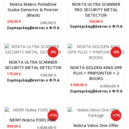
Nokta Makro PulseDive
NOKTA ULTRA SCANNER
Scuba Detector & Pointer
PRO SECURITY METAL
(Black)
DETECTOR
Original
Η
220,00
€
250,00
€
240,00
€
price
τρέχουσα
Συμπεριλαμβάνεται ο Φ.Π.Α
Συμπεριλαμβάνεται ο Φ.Π.Α
was:
τιμή
240,00 €.
είναι:
220,00 €.
-8%
-8%
NOKTA ULTRA SCANNER
SECURITY METAL DETECTOR
NOKTA GOLDEN KING DPR
PLUS + PINPOINTER + 2
Original
Η
175,00
€
190,00
€
BOOKS
price
τρέχουσα
Συμπεριλαμβάνεται ο Φ.Π.Α
was:
τιμή
Original
Η
4.500,00
€
4.900,00
€
190,00 €.
είναι:
price
τρέχουσα
Συμπεριλαμβάνεται ο Φ.Π.Α
175,00 €.
was:
τιμή
4.900,00 €.
είναι:
4.500,00 €.
-11%
-17%
NEW!! Nokta FORS Relic
Nokta Velox One Offer
Original
Η
890,00
€
1.000,00
€