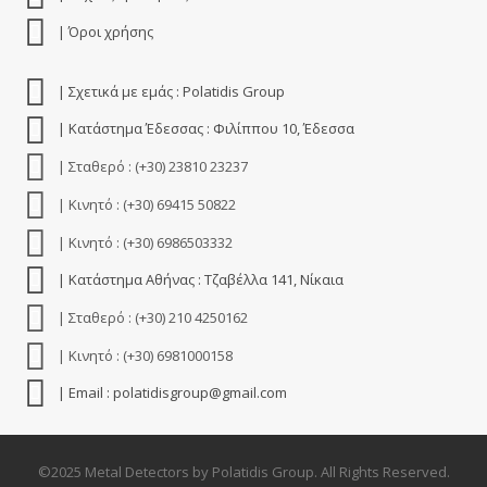
| Όροι χρήσης
| Σχετικά με εμάς : Polatidis Group
| Κατάστημα Έδεσσας : Φιλίππου 10, Έδεσσα
| Σταθερό : (+30) 23810 23237
| Κινητό : (+30) 69415 50822
| Κινητό : (+30) 6986503332
| Κατάστημα Αθήνας : Τζαβέλλα 141, Νίκαια
| Σταθερό : (+30) 210 4250162
| Κινητό : (+30) 6981000158
| Email : polatidisgroup@gmail.com
©2025 Metal Detectors by Polatidis Group. All Rights Reserved.