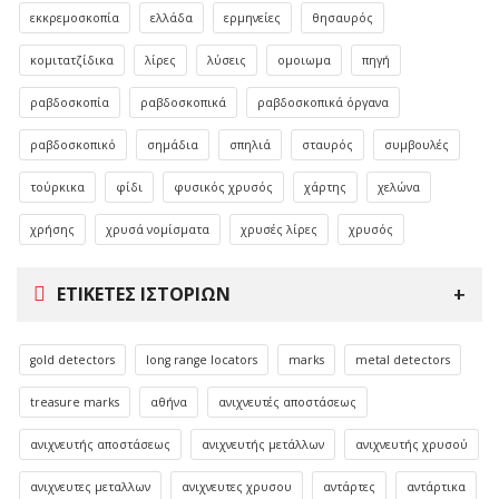
εκκρεμοσκοπία
ελλάδα
ερμηνείες
θησαυρός
κομιτατζίδικα
λίρες
λύσεις
ομοιωμα
πηγή
ραβδοσκοπία
ραβδοσκοπικά
ραβδοσκοπικά όργανα
ραβδοσκοπικό
σημάδια
σπηλιά
σταυρός
συμβουλές
τούρκικα
φίδι
φυσικός χρυσός
χάρτης
χελώνα
χρήσης
χρυσά νομίσματα
χρυσές λίρες
χρυσός
ΕΤΙΚΈΤΕΣ ΙΣΤΟΡΙΏΝ
gold detectors
long range locators
marks
metal detectors
treasure marks
αθήνα
ανιχνευτές αποστάσεως
ανιχνευτής αποστάσεως
ανιχνευτής μετάλλων
ανιχνευτής χρυσού
ανιχνευτες μεταλλων
ανιχνευτες χρυσου
αντάρτες
αντάρτικα