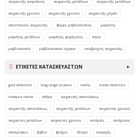
ανιχνευτής ασφαλείας
ανιχνευτής μετάλλων
ανιχνευτής μετάλλων
ανιχνευτής χρυσού
ανιχνευτής χρυσού
ανιχνευτής χόμπυ
αποστατικός ανιχνευτής
βέργες ραβδοσκοπίας
μαγνήτης
μαγνήτης μετάλλων
μαγνήτης ψαρέματος
πηνίο
ραβδοσκοπία
ραβδοσκοπικό όργανο
υποβρύχιος ανιχνευτής
ΕΤΙΚΈΤΕΣ ΚΑΤΑΣΚΕΥΑΣΤΏΝ
gold detectors
long range locators
marks
metal detectors
treasure marks
αθήνα
ανιχνευτές αποστάσεως
ανιχνευτής αποστάσεως
ανιχνευτής μετάλλων
ανιχνευτής χρυσού
ανιχνευτες μεταλλων
ανιχνευτες χρυσου
αντάρτες
αντάρτικα
αποκρύψεις
βιβλίο
βράχος
δέντρο
εκκρεμές