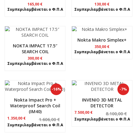
165,00
€
130,00
€
Συμπεριλαμβάνεται ο Φ.Π.Α
Συμπεριλαμβάνεται ο Φ.Π.Α
Nokta Makro Simplex+
NOKTA IMPACT 17.5″
350,00
€
SEARCH COIL
Συμπεριλαμβάνεται ο Φ.Π.Α
300,00
€
Συμπεριλαμβάνεται ο Φ.Π.Α
-16%
-7%
Nokta Impact Pro +
INVENIO 3D METAL
Waterproof Search Coil
DETECTOR
(IM40)
Original
Η
7.500,00
€
8.100,00
€
price
τρέχουσα
Original
Η
1.350,00
€
1.606,00
€
Συμπεριλαμβάνεται ο Φ.Π.Α
was:
τιμή
price
τρέχουσα
Συμπεριλαμβάνεται ο Φ.Π.Α
8.100,00 €.
είναι:
was:
τιμή
7.500,00 €.
1.606,00 €.
είναι: