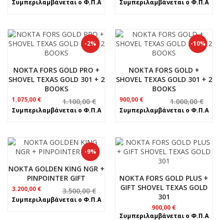
Συμπεριλαμβάνεται ο Φ.Π.Α
Συμπεριλαμβάνεται ο Φ.Π.Α
was:
τιμή
was:
τιμή
890,00 €.
είναι:
1.350,00 €.
είναι:
850,00 €.
990,00 €.
-2%
-10%
NOKTA FORS GOLD PRO +
NOKTA FORS GOLD +
SHOVEL TEXAS GOLD 301 + 2
SHOVEL TEXAS GOLD 301 + 2
BOOKS
BOOKS
Original
Η
Original
Η
1.075,00
€
900,00
€
1.100,00
€
1.000,00
€
price
τρέχουσα
price
τρέχουσα
Συμπεριλαμβάνεται ο Φ.Π.Α
Συμπεριλαμβάνεται ο Φ.Π.Α
was:
τιμή
was:
τιμή
1.100,00 €.
είναι:
1.000,00 €.
είναι:
1.075,00 €.
900,00 €.
-9%
NOKTA GOLDEN KING NGR +
PINPOINTER GIFT
NOKTA FORS GOLD PLUS +
GIFT SHOVEL TEXAS GOLD
Original
Η
3.200,00
€
3.500,00
€
301
price
τρέχουσα
Συμπεριλαμβάνεται ο Φ.Π.Α
was:
τιμή
900,00
€
3.500,00 €.
είναι:
Συμπεριλαμβάνεται ο Φ.Π.Α