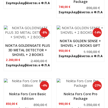
Package
price
τρέχουσα
Συμπεριλαμβάνεται ο Φ.Π.Α
was:
τιμή
Original
Η
740,00
€
890,00
€
1.000,00 €.
είναι:
price
τρέχουσα
Συμπεριλαμβάνεται ο Φ.Π.Α
890,00 €.
was:
τιμή
890,00 €.
είναι:
740,00 €.
-8%
-14%
NOKTA GOLDEN SENSE +
NOKTA GOLDENGATE PLUS
SHOVEL + 2 BOOKS GIFT
3D METAL DETECTOR +
Original
Η
950,00
€
1.100,00
€
SHOVEL + 2 BOOKS
price
τρέχουσα
Συμπεριλαμβάνεται ο Φ.Π.Α
was:
τιμή
Original
Η
2.200,00
€
2.400,00
€
1.100,00 €.
είναι:
price
τρέχουσα
Συμπεριλαμβάνεται ο Φ.Π.Α
950,00 €.
was:
τιμή
2.400,00 €.
είναι:
2.200,00 €.
-4%
-27%
Nokta Fors Core Basic
Nokta Fors Core Pro
Edition
Package
Original
Η
Original
Η
850,00
€
990,00
€
890,00
€
1.350,00
€
price
τρέχουσα
price
τρέχουσα