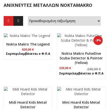
ΑΝΙΧΝΕΥΤΕΣ ΜΕΤΑΛΛΩΝ NOKTAMAKRO
-8%
Nokta Makro The Legend
820,00
€
Nokta Makro PulseDive
Συμπεριλαμβάνεται ο Φ.Π.Α
Scuba Detector & Pointer
(Yellow)
Original
Η
220,00
€
240,00
€
price
τρέχουσα
Συμπεριλαμβάνεται ο Φ.Π.Α
was:
τιμή
240,00 €.
είναι:
220,00 €.
Midi Hoard Kids Metal
Mini Hoard Kids Metal
Detector
Detector