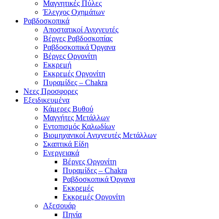
Μαγνητικές Πύλες
Έλεγχος Οχημάτων
Ραβδοσκοπικά
Αποστατικοί Ανιχνευτές
Βέργες Ραβδοσκοπίας
Ραβδοσκοπικά Όργανα
Βέργες Οργονίτη
Εκκρεμή
Εκκρεμές Οργονίτη
Πυραμίδες – Chakra
Νεες Προσφορες
Εξειδικευμένα
Κάμερες Βυθού
Μαγνήτες Μετάλλων
Εντοπισμός Καλωδίων
Βιομηχανικοί Ανιχνευτές Μετάλλων
Σκαπτικά Είδη
Ενεργειακά
Βέργες Οργονίτη
Πυραμίδες – Chakra
Ραβδοσκοπικά Όργανα
Εκκρεμές
Εκκρεμές Οργονίτη
Αξεσουάρ
Πηνία