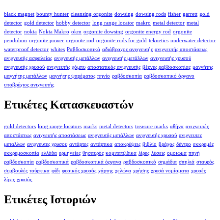
black magnet
bounty hunter
cleansing orgonite
dowsing
dowsing rods
fisher
garrett
gold
detector
gold detector
hobby detector
long range locator
makro
metal detector
metal
detector
nokta
Nokta Makro
okm
orgonite dowsing
orgonite energy rod
orgonite
pendulum
orgonite power
orgonite rod
orgonite rods for gold
teknetics
underwater detector
waterproof detector
whites
Ραβδοσκοπικά
αδιάβροχος ανιχνευτής
ανιχνευτής αποστάσεως
ανιχνευτής ασφαλείας
ανιχνευτής μετάλλων
ανιχνευτής μετάλλων
ανιχνευτής χρυσού
ανιχνευτής χρυσού
ανιχνευτής χόμπυ
αποστατικός ανιχνευτής
βέργες ραβδοσκοπίας
μαγνήτης
μαγνήτης μετάλλων
μαγνήτης ψαρέματος
πηνίο
ραβδοσκοπία
ραβδοσκοπικό όργανο
υποβρύχιος ανιχνευτής
Ετικέτες Κατασκευαστών
gold detectors
long range locators
marks
metal detectors
treasure marks
αθήνα
ανιχνευτές
αποστάσεως
ανιχνευτής αποστάσεως
ανιχνευτής μετάλλων
ανιχνευτής χρυσού
ανιχνευτες
μεταλλων
ανιχνευτες χρυσου
αντάρτες
αντάρτικα
αποκρύψεις
βιβλίο
βράχος
δέντρο
εκκρεμές
εκκρεμοσκοπία
ελλάδα
ερμηνείες
θησαυρός
κομιτατζίδικα
λίρες
λύσεις
ομοιωμα
πηγή
ραβδοσκοπία
ραβδοσκοπικά
ραβδοσκοπικά όργανα
ραβδοσκοπικό
σημάδια
σπηλιά
σταυρός
συμβουλές
τούρκικα
φίδι
φυσικός χρυσός
χάρτης
χελώνα
χρήσης
χρυσά νομίσματα
χρυσές
λίρες
χρυσός
Ετικέτες Ιστοριών