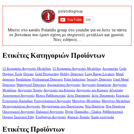
Μπείτε στο κανάλι Polatidis group στο youtube για να δείτε τα πάντα
σε βιντεάκια που έχουν σχέση με ανιχνευτές μετάλλων και χρυσού.
Νέες ειδήσεις...
Ετικέτες Κατηγοριών Προϊόντων
15 Κορυφαίοι Ανιχνευτές Μετάλλων
15 Κορυφαίοι Ανιχνευτές Μετάλλων
Accessories
Coils
Digging Tools
Dowser
Gold Prospecting
Hobby Detectors
Long Range Locators
Metal
detectors
Pendulums
Professional Detectors
Pulse Induction
Security Detectors
Used Metal
Detectors
Waterproof Detectors
Αμερικάνικοι Ανιχνευτές
Ανιχνευτές Ασφαλείας
Ανιχνευτές
Μετάλλων
Ανιχνευτές Χόμπυ
Ανιχνευτές του Κόσμου
Ανιχνευτές του Κόσμου
Αξεσουάρ
Αποστατικοί Ανιχνευτές
Βέργες Ραβδοσκοπίας
Δείτε Προσφορές
Δείτε Προσφορές
Εκκρεμές
Εντοπισμός Καλωδίων
Επαγγελματικοί Ανιχνευτές
Μαγνήτες Μετάλλων
Μαγνήτες Μετάλλων
Μεταχειρισμένοι Ανιχνευτές
Μηχανήματα που Προτείνουμε
Νέα Προϊόντα
Νέα Προϊόντα
Οικονομικοί Ανιχνευτές
Παλμικοί Ανιχνευτές
Πηνία
Πυραμίδες - Chakra
Ραβδοσκοπικά
Όργανα
Σκαπτικά Είδη
Υποβρύχιοι Ανιχνευτές
Φυσικός Χρυσός
Χωρίς κατηγορία
Ετικέτες Προϊόντων