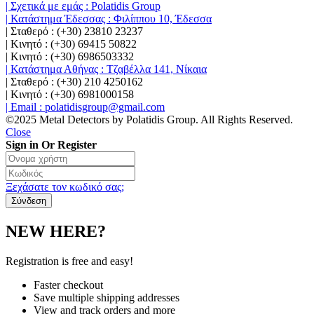
| Σχετικά με εμάς : Polatidis Group
| Κατάστημα Έδεσσας : Φιλίππου 10, Έδεσσα
| Σταθερό : (+30) 23810 23237
| Κινητό : (+30) 69415 50822
| Κινητό : (+30) 6986503332
| Κατάστημα Αθήνας : Τζαβέλλα 141, Νίκαια
| Σταθερό : (+30) 210 4250162
| Κινητό : (+30) 6981000158
| Email : polatidisgroup@gmail.com
©2025 Metal Detectors by Polatidis Group. All Rights Reserved.
Close
Sign in Or Register
Ξεχάσατε τον κωδικό σας;
NEW HERE?
Registration is free and easy!
Faster checkout
Save multiple shipping addresses
View and track orders and more