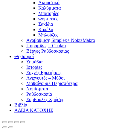
Ακουστικά
Καλύμματα
Μπαταρίες
Φορτιστές
Σακίδια
Καπέλα
Μπλούζες
Αναβάθμιση Simplex+ NoktaMakro
Πυραμίδες – Chakra
Βέργες Ραβδοσκοπίας
Θησαυροί
Σημάδια
Ιστορίες
Συχνές Ερωτήσεις
Ανιχνευτές – Μύθοι
Μαθαίνουμε Περισσότερα
Νομίσματα
Ραβδοσκοπία
Συμβουλές Χρήσης
Βιβλία
ΑΔΕΙΑ ΚΑΤΟΧΗΣ