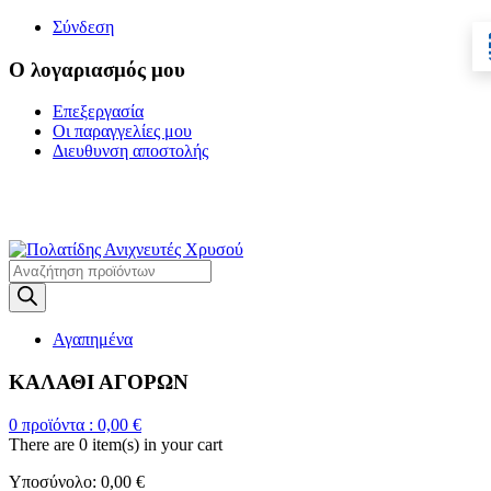
Σύνδεση
Ο λογαριασμός μου
Επεξεργασία
Οι παραγγελίες μου
Διευθυνση αποστολής
Η ΜΕΓΑΛΥΤΕΡΗ
ΓΚΑΜΑ ΑΝΙΧΝΕΥΤΩΝ ΜΕΤΑΛΛΩΝ
Products
search
Αγαπημένα
ΚΑΛΑΘΙ ΑΓΟΡΩΝ
0
προϊόντα :
0,00
€
There are
0 item(s)
in your cart
Υποσύνολο:
0,00
€