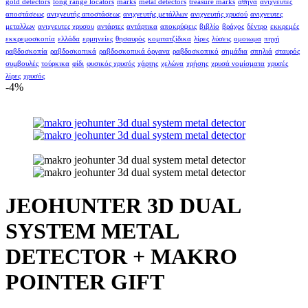
gold detectors
long range locators
marks
metal detectors
treasure marks
αθήνα
ανιχνευτές
αποστάσεως
ανιχνευτής αποστάσεως
ανιχνευτής μετάλλων
ανιχνευτής χρυσού
ανιχνευτες
μεταλλων
ανιχνευτες χρυσου
αντάρτες
αντάρτικα
αποκρύψεις
βιβλίο
βράχος
δέντρο
εκκρεμές
εκκρεμοσκοπία
ελλάδα
ερμηνείες
θησαυρός
κομιτατζίδικα
λίρες
λύσεις
ομοιωμα
πηγή
ραβδοσκοπία
ραβδοσκοπικά
ραβδοσκοπικά όργανα
ραβδοσκοπικό
σημάδια
σπηλιά
σταυρός
συμβουλές
τούρκικα
φίδι
φυσικός χρυσός
χάρτης
χελώνα
χρήσης
χρυσά νομίσματα
χρυσές
λίρες
χρυσός
-4%
JEOHUNTER 3D DUAL
SYSTEM METAL
DETECTOR + MAKRO
POINTER GIFT