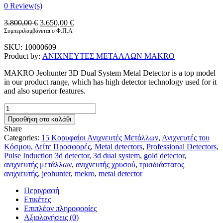
0
Review(s)
Original
Η
3.800,00
€
3.650,00
€
price
τρέχουσα
Συμπεριλαμβάνεται ο Φ.Π.Α
was:
τιμή
SKU:
10000609
3.800,00 €.
είναι:
Product by:
ΑΝΙΧΝΕΥΤΕΣ ΜΕΤΑΛΛΩΝ MAKRO
3.650,00 €.
MAKRO Jeohunter 3D Dual System Metal Detector is a top model
in our product range, which has high detector technology used for it
and also superior features.
JEOHUNTER
3D
Προσθήκη στο καλάθι
DUAL
Share
SYSTEM
Categories:
15 Κορυφαίοι Ανιχνευτές Μετάλλων
,
Ανιχνευτές του
METAL
Κόσμου
,
Δείτε Προσφορές
,
Metal detectors
,
Professional Detectors
,
DETECTOR
Pulse Induction
3d detector
,
3d dual system
,
gold detector
,
+
ανιχνευτής μετάλλων
,
ανιχνευτής χρυσού
,
τρισδιάστατος
MAKRO
ανιχνευτής
,
jeohunter
,
mekro
,
metal detector
POINTER
GIFT
Περιγραφή
ποσότητα
Ετικέτες
Επιπλέον πληροφορίες
Αξιολογήσεις (0)