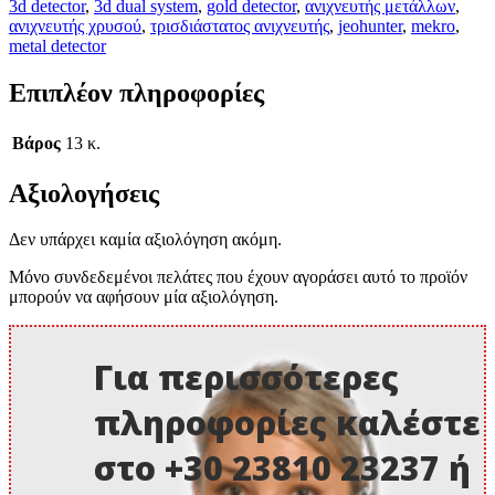
3d detector
,
3d dual system
,
gold detector
,
ανιχνευτής μετάλλων
,
ανιχνευτής χρυσού
,
τρισδιάστατος ανιχνευτής
,
jeohunter
,
mekro
,
metal detector
Επιπλέον πληροφορίες
Βάρος
13 κ.
Αξιολογήσεις
Δεν υπάρχει καμία αξιολόγηση ακόμη.
Μόνο συνδεδεμένοι πελάτες που έχουν αγοράσει αυτό το προϊόν
μπορούν να αφήσουν μία αξιολόγηση.
Για περισσότερες
πληροφορίες καλέστε
στο +30 23810 23237 ή