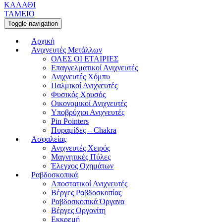
ΚΑΛΑΘΙ
ΤΑΜΕΙΟ
Toggle navigation
Αρχική
Ανιχνευτές Μετάλλων
ΟΛΕΣ ΟΙ ΕΤΑΙΡΙΕΣ
Επαγγελματικοί Ανιχνευτές
Ανιχνευτές Χόμπυ
Παλμικοί Ανιχνευτές
Φυσικός Χρυσός
Οικονομικοί Ανιχνευτές
Υποβρύχιοι Ανιχνευτές
Pin Pointers
Πυραμίδες – Chakra
Ασφαλείας
Ανιχνευτές Χειρός
Μαγνητικές Πύλες
Έλεγχος Οχημάτων
Ραβδοσκοπικά
Αποστατικοί Ανιχνευτές
Βέργες Ραβδοσκοπίας
Ραβδοσκοπικά Όργανα
Βέργες Οργονίτη
Εκκρεμή