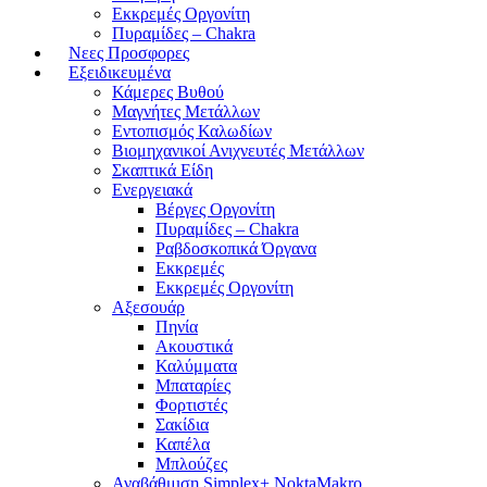
Εκκρεμές Οργονίτη
Πυραμίδες – Chakra
Νεες Προσφορες
Εξειδικευμένα
Κάμερες Βυθού
Μαγνήτες Μετάλλων
Εντοπισμός Καλωδίων
Βιομηχανικοί Ανιχνευτές Μετάλλων
Σκαπτικά Είδη
Ενεργειακά
Βέργες Οργονίτη
Πυραμίδες – Chakra
Ραβδοσκοπικά Όργανα
Εκκρεμές
Εκκρεμές Οργονίτη
Αξεσουάρ
Πηνία
Ακουστικά
Καλύμματα
Μπαταρίες
Φορτιστές
Σακίδια
Καπέλα
Μπλούζες
Αναβάθμιση Simplex+ NoktaMakro