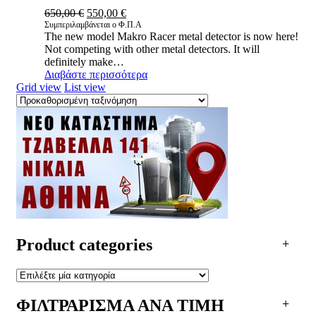
Original
Η
650,00
€
550,00
€
price
τρέχουσα
Συμπεριλαμβάνεται ο Φ.Π.Α
The new model Makro Racer metal detector is now here!
was:
τιμή
Not competing with other metal detectors. It will
650,00 €.
είναι:
definitely make…
550,00 €.
Διαβάστε περισσότερα
Grid view
List view
Product categories
ΦΙΛΤΡΑΡΙΣΜΑ ΑΝΑ ΤΙΜΗ