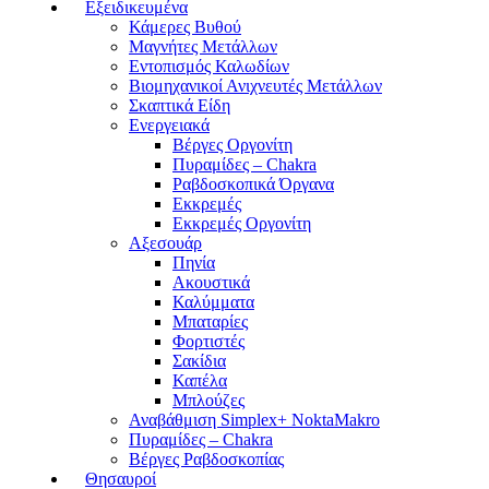
Εξειδικευμένα
Κάμερες Βυθού
Μαγνήτες Μετάλλων
Εντοπισμός Καλωδίων
Βιομηχανικοί Ανιχνευτές Μετάλλων
Σκαπτικά Είδη
Ενεργειακά
Βέργες Οργονίτη
Πυραμίδες – Chakra
Ραβδοσκοπικά Όργανα
Εκκρεμές
Εκκρεμές Οργονίτη
Αξεσουάρ
Πηνία
Ακουστικά
Καλύμματα
Μπαταρίες
Φορτιστές
Σακίδια
Καπέλα
Μπλούζες
Αναβάθμιση Simplex+ NoktaMakro
Πυραμίδες – Chakra
Βέργες Ραβδοσκοπίας
Θησαυροί