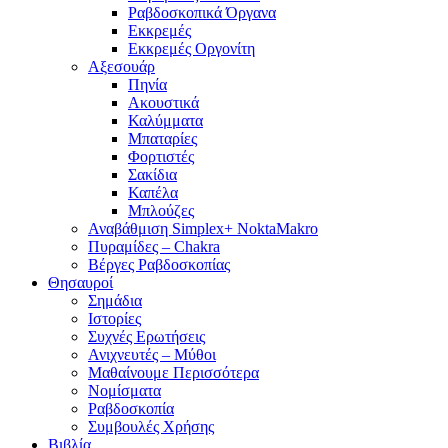
Ραβδοσκοπικά Όργανα
Εκκρεμές
Εκκρεμές Οργονίτη
Αξεσουάρ
Πηνία
Ακουστικά
Καλύμματα
Μπαταρίες
Φορτιστές
Σακίδια
Καπέλα
Μπλούζες
Αναβάθμιση Simplex+ NoktaMakro
Πυραμίδες – Chakra
Βέργες Ραβδοσκοπίας
Θησαυροί
Σημάδια
Ιστορίες
Συχνές Ερωτήσεις
Ανιχνευτές – Μύθοι
Μαθαίνουμε Περισσότερα
Νομίσματα
Ραβδοσκοπία
Συμβουλές Χρήσης
Βιβλία