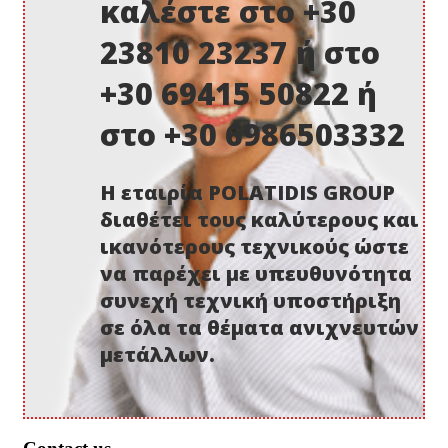
καλέστε στο +30
23810 23237 ή στο
+30 69415 50822 ή
στο +30 6986503332
Η εταιρία POLATIDIS GROUP
διαθέτει τους καλύτερους και
ικανότερους τεχνικούς ώστε
να παρέχει με υπευθυνότητα
συνεχή τεχνική υποστήριξη
σε όλα τα θέματα ανιχνευτών
μετάλλων.