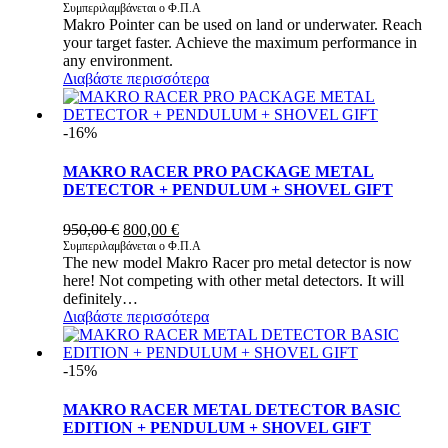
price
τρέχουσα
Συμπεριλαμβάνεται ο Φ.Π.Α
Makro Pointer can be used on land or underwater. Reach
was:
τιμή
your target faster. Achieve the maximum performance in
130,00 €.
είναι:
any environment.
120,00 €.
Διαβάστε περισσότερα
-16%
MAKRO RACER PRO PACKAGE METAL
DETECTOR + PENDULUM + SHOVEL GIFT
Original
Η
950,00
€
800,00
€
price
τρέχουσα
Συμπεριλαμβάνεται ο Φ.Π.Α
The new model Makro Racer pro metal detector is now
was:
τιμή
here! Not competing with other metal detectors. It will
950,00 €.
είναι:
definitely…
800,00 €.
Διαβάστε περισσότερα
-15%
MAKRO RACER METAL DETECTOR BASIC
EDITION + PENDULUM + SHOVEL GIFT