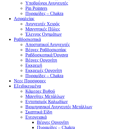
Υποβρύχιοι Ανιχνευτές
Pin Pointers
Πυραμίδες – Chakra
Ασφαλείας
Ανιχνευτές Χειρός
Μαγνητικές Πύλες
Έλεγχος Οχημάτων
Ραβδοσκοπικά
Αποστατικοί Ανιχνευτές
Βέργες Ραβδοσκοπίας
Ραβδοσκοπικά Όργανα
Βέργες Οργονίτη
Εκκρεμή
Εκκρεμές Οργονίτη
Πυραμίδες – Chakra
Νεες Προσφορες
Εξειδικευμένα
Κάμερες Βυθού
Μαγνήτες Μετάλλων
Εντοπισμός Καλωδίων
Βιομηχανικοί Ανιχνευτές Μετάλλων
Σκαπτικά Είδη
Ενεργειακά
Βέργες Οργονίτη
Πυραμίδες – Chakra