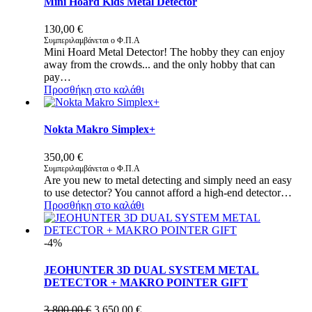
Mini Hoard Kids Metal Detector
130,00
€
Συμπεριλαμβάνεται ο Φ.Π.Α
Mini Hoard Metal Detector! The hobby they can enjoy
away from the crowds... and the only hobby that can
pay…
Προσθήκη στο καλάθι
Nokta Makro Simplex+
350,00
€
Συμπεριλαμβάνεται ο Φ.Π.Α
Are you new to metal detecting and simply need an easy
to use detector? You cannot afford a high-end detector…
Προσθήκη στο καλάθι
-4%
JEOHUNTER 3D DUAL SYSTEM METAL
DETECTOR + MAKRO POINTER GIFT
Original
Η
3.800,00
€
3.650,00
€