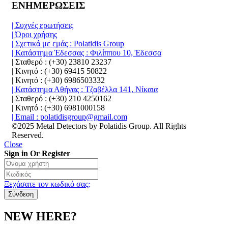
ΕΝΗΜΕΡΩΣΕΙΣ
| Συχνές ερωτήσεις
| Όροι χρήσης
| Σχετικά με εμάς : Polatidis Group
| Κατάστημα Έδεσσας : Φιλίππου 10, Έδεσσα
| Σταθερό : (+30) 23810 23237
| Κινητό : (+30) 69415 50822
| Κινητό : (+30) 6986503332
| Κατάστημα Αθήνας : Τζαβέλλα 141, Νίκαια
| Σταθερό : (+30) 210 4250162
| Κινητό : (+30) 6981000158
| Email : polatidisgroup@gmail.com
©2025 Metal Detectors by Polatidis Group. All Rights
Reserved.
Close
Sign in Or Register
Ξεχάσατε τον κωδικό σας;
NEW HERE?