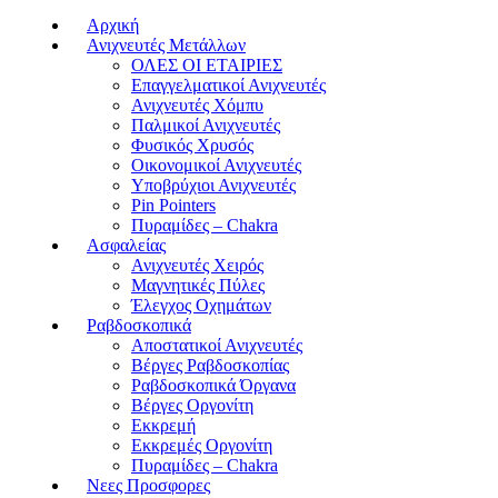
Αρχική
Ανιχνευτές Μετάλλων
ΟΛΕΣ ΟΙ ΕΤΑΙΡΙΕΣ
Επαγγελματικοί Ανιχνευτές
Ανιχνευτές Χόμπυ
Παλμικοί Ανιχνευτές
Φυσικός Χρυσός
Οικονομικοί Ανιχνευτές
Υποβρύχιοι Ανιχνευτές
Pin Pointers
Πυραμίδες – Chakra
Ασφαλείας
Ανιχνευτές Χειρός
Μαγνητικές Πύλες
Έλεγχος Οχημάτων
Ραβδοσκοπικά
Αποστατικοί Ανιχνευτές
Βέργες Ραβδοσκοπίας
Ραβδοσκοπικά Όργανα
Βέργες Οργονίτη
Εκκρεμή
Εκκρεμές Οργονίτη
Πυραμίδες – Chakra
Νεες Προσφορες