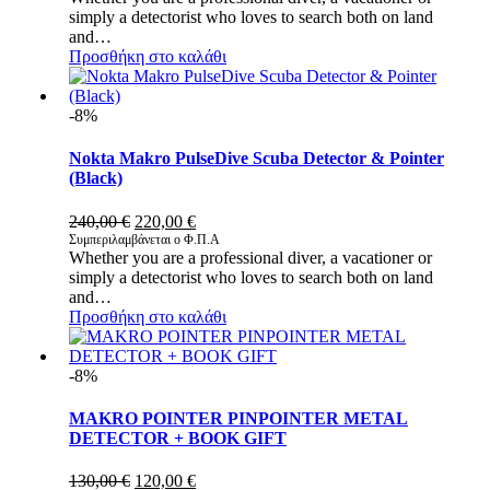
simply a detectorist who loves to search both on land
199,00 €.
είναι:
and…
159,00 €.
Προσθήκη στο καλάθι
-8%
Nokta Makro PulseDive Scuba Detector & Pointer
(Black)
Original
Η
240,00
€
220,00
€
price
τρέχουσα
Συμπεριλαμβάνεται ο Φ.Π.Α
Whether you are a professional diver, a vacationer or
was:
τιμή
simply a detectorist who loves to search both on land
240,00 €.
είναι:
and…
220,00 €.
Προσθήκη στο καλάθι
-8%
MAKRO POINTER PINPOINTER METAL
DETECTOR + BOOK GIFT
Original
Η
130,00
€
120,00
€