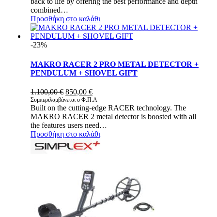
back to life by offering the best performance and depth
combined…
Προσθήκη στο καλάθι
-23%
MAKRO RACER 2 PRO METAL DETECTOR +
PENDULUM + SHOVEL GIFT
Original
Η
1.100,00
€
850,00
€
price
τρέχουσα
Συμπεριλαμβάνεται ο Φ.Π.Α
Built on the cutting-edge RACER technology. The
was:
τιμή
MAKRO RACER 2 metal detector is boosted with all
1.100,00 €.
είναι:
the features users need…
850,00 €.
Προσθήκη στο καλάθι