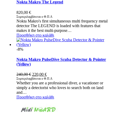
Nokta Makro The Legend
820,00
€
Συμπεριλαμβάνεται ο Φ.Π.Α
Nokta Makro's first simultaneous multi frequency metal
detector The LEGEND is loaded with features that
makes it the best multi-purpose…
Προσθήκη στο καλάθι
-8%
Nokta Makro PulseDive Scuba Detector & Pointer
(Yellow)
Original
Η
240,00
€
220,00
€
price
τρέχουσα
Συμπεριλαμβάνεται ο Φ.Π.Α
Whether you are a professional diver, a vacationer or
was:
τιμή
simply a detectorist who loves to search both on land
240,00 €.
είναι:
and…
220,00 €.
Προσθήκη στο καλάθι