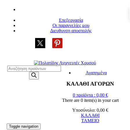
Επεξεργασία
Οι παραγγελίες μου
Διευθυνση αποστολής
Η
ΜΕΓΑΛΥΤΕΡΗ ΓΚΑΜΑ ΑΝΙΧΝΕΥΤΩΝ ΜΕΤΑΛΛΩΝ
Products
Αγαπημένα
search
ΚΑΛΑΘΙ ΑΓΟΡΩΝ
0
προϊόντα :
0,00
€
There are
0 item(s)
in your cart
Υποσύνολο:
0,00
€
ΚΑΛΑΘΙ
ΤΑΜΕΙΟ
Toggle navigation