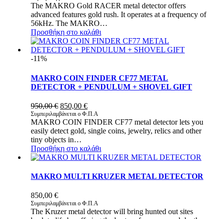
The MAKRO Gold RACER metal detector offers
was:
τιμή
advanced features gold rush. It operates at a frequency of
1.100,00 €.
είναι:
56kHz. The MAKRO…
950,00 €.
Προσθήκη στο καλάθι
-11%
MAKRO COIN FINDER CF77 METAL
DETECTOR + PENDULUM + SHOVEL GIFT
Original
Η
950,00
€
850,00
€
price
τρέχουσα
Συμπεριλαμβάνεται ο Φ.Π.Α
MAKRO COIN FINDER CF77 metal detector lets you
was:
τιμή
easily detect gold, single coins, jewelry, relics and other
950,00 €.
είναι:
tiny objects in…
850,00 €.
Προσθήκη στο καλάθι
MAKRO MULTI KRUZER METAL DETECTOR
850,00
€
Συμπεριλαμβάνεται ο Φ.Π.Α
The Kruzer metal detector will bring hunted out sites