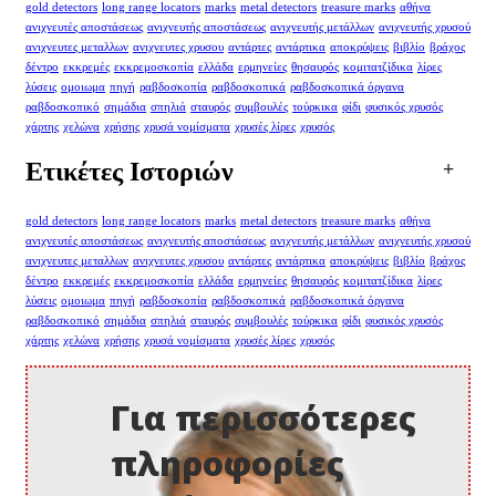
gold detectors
long range locators
marks
metal detectors
treasure marks
αθήνα
ανιχνευτές αποστάσεως
ανιχνευτής αποστάσεως
ανιχνευτής μετάλλων
ανιχνευτής χρυσού
ανιχνευτες μεταλλων
ανιχνευτες χρυσου
αντάρτες
αντάρτικα
αποκρύψεις
βιβλίο
βράχος
δέντρο
εκκρεμές
εκκρεμοσκοπία
ελλάδα
ερμηνείες
θησαυρός
κομιτατζίδικα
λίρες
λύσεις
ομοιωμα
πηγή
ραβδοσκοπία
ραβδοσκοπικά
ραβδοσκοπικά όργανα
ραβδοσκοπικό
σημάδια
σπηλιά
σταυρός
συμβουλές
τούρκικα
φίδι
φυσικός χρυσός
χάρτης
χελώνα
χρήσης
χρυσά νομίσματα
χρυσές λίρες
χρυσός
Ετικέτες Ιστοριών
gold detectors
long range locators
marks
metal detectors
treasure marks
αθήνα
ανιχνευτές αποστάσεως
ανιχνευτής αποστάσεως
ανιχνευτής μετάλλων
ανιχνευτής χρυσού
ανιχνευτες μεταλλων
ανιχνευτες χρυσου
αντάρτες
αντάρτικα
αποκρύψεις
βιβλίο
βράχος
δέντρο
εκκρεμές
εκκρεμοσκοπία
ελλάδα
ερμηνείες
θησαυρός
κομιτατζίδικα
λίρες
λύσεις
ομοιωμα
πηγή
ραβδοσκοπία
ραβδοσκοπικά
ραβδοσκοπικά όργανα
ραβδοσκοπικό
σημάδια
σπηλιά
σταυρός
συμβουλές
τούρκικα
φίδι
φυσικός χρυσός
χάρτης
χελώνα
χρήσης
χρυσά νομίσματα
χρυσές λίρες
χρυσός
Για περισσότερες
πληροφορίες