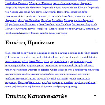
Used Metal Detectors
Waterproof Detectors
Αμερικάνικοι Ανιχνευτές
Ανιχνευτές
Ασφαλείας
Ανιχνευτές Μετάλλων
Ανιχνευτές Χόμπυ
Ανιχνευτές του Κόσμου
Ανιχνευτές
του Κόσμου
Αξεσουάρ
Αποστατικοί Ανιχνευτές
Βέργες Ραβδοσκοπίας
Δείτε
Προσφορές
Δείτε Προσφορές
Εκκρεμές
Εντοπισμός Καλωδίων
Επαγγελματικοί
Ανιχνευτές
Μαγνήτες Μετάλλων
Μαγνήτες Μετάλλων
Μεταχειρισμένοι Ανιχνευτές
Μηχανήματα που Προτείνουμε
Νέα Προϊόντα
Νέα Προϊόντα
Οικονομικοί Ανιχνευτές
Παλμικοί Ανιχνευτές
Πηνία
Πυραμίδες - Chakra
Ραβδοσκοπικά Όργανα
Σκαπτικά Είδη
Υποβρύχιοι Ανιχνευτές
Φυσικός Χρυσός
Χωρίς κατηγορία
Ετικέτες Προϊόντων
black magnet
bounty hunter
cleansing orgonite
dowsing
dowsing rods
fisher
garrett
gold detector
gold detector
hobby detector
long range locator
makro
metal detector
metal detector
nokta
Nokta Makro
okm
orgonite dowsing
orgonite energy rod
orgonite pendulum
orgonite power
orgonite rod
orgonite rods for gold
teknetics
underwater detector
waterproof detector
whites
Ραβδοσκοπικά
αδιάβροχος ανιχνευτής
ανιχνευτής αποστάσεως
ανιχνευτής ασφαλείας
ανιχνευτής μετάλλων
ανιχνευτής
μετάλλων
ανιχνευτής χρυσού
ανιχνευτής χρυσού
ανιχνευτής χόμπυ
αποστατικός
ανιχνευτής
βέργες ραβδοσκοπίας
μαγνήτης
μαγνήτης μετάλλων
μαγνήτης ψαρέματος
πηνίο
ραβδοσκοπία
ραβδοσκοπικό όργανο
υποβρύχιος ανιχνευτής
Ετικέτες Κατασκευαστών