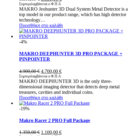
price
τρέχουσα
Συμπεριλαμβάνεται ο Φ.Π.Α
MAKRO Jeohunter 3D Dual System Metal Detector is a
was:
τιμή
top model in our product range, which has high detector
3.800,00 €.
είναι:
technology…
3.650,00 €.
Προσθήκη στο καλάθι
-4%
MAKRO DEEPHUNTER 3D PRO PACKAGE +
PINPOINTER
Original
Η
4.900,00
€
4.700,00
€
price
τρέχουσα
Συμπεριλαμβάνεται ο Φ.Π.Α
MAKRO DEEPHUNTER 3D is the only three-
was:
τιμή
dimensional imaging detector that detects deep metal
4.900,00 €.
είναι:
treasures, cavities and individual coins.
4.700,00 €.
Προσθήκη στο καλάθι
-19%
Makro Racer 2 PRO Full Package
Original
Η
1.350,00
€
1.100,00
€