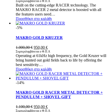
price
τρέχουσα
Συμπεριλαμβάνεται ο Φ.Π.Α
Built on the cutting-edge RACER technology. The
was:
τιμή
MAKRO RACER 2 metal detector is boosted with all
1.350,00 €.
είναι:
the features users need…
1.100,00 €.
Προσθήκη στο καλάθι
-5%
MAKRO GOLD KRUZER
Original
Η
1.000,00
€
950,00
€
price
τρέχουσα
Συμπεριλαμβάνεται ο Φ.Π.Α
Operating at 61kHz high frequency, the Gold Kruzer will
was:
τιμή
bring hunted out gold fields back to life by offering the
1.000,00 €.
είναι:
best sensitivity…
950,00 €.
Προσθήκη στο καλάθι
-14%
MAKRO GOLD RACER METAL DETECTOR +
PENDULUM + SHOVEL GIFT
Original
Η
1.100,00
€
950,00
€
price
τρέχουσα
Συμπεριλαμβάνεται ο Φ.Π.Α