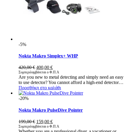
-5%
Nokta Makro Simplex+ WHP
Original
Η
420,00
€
400,00
€
price
τρέχουσα
Συμπεριλαμβάνεται ο Φ.Π.Α
Are you new to metal detecting and simply need an easy
was:
τιμή
to use detector? You cannot afford a high-end detector…
420,00 €.
είναι:
Προσθήκη στο καλάθι
400,00 €.
-20%
Nokta Makro PulseDive Pointer
Original
Η
199,00
€
159,00
€
price
τρέχουσα
Συμπεριλαμβάνεται ο Φ.Π.Α
Whether you are a professional diver, a vacationer or
was:
τιμή