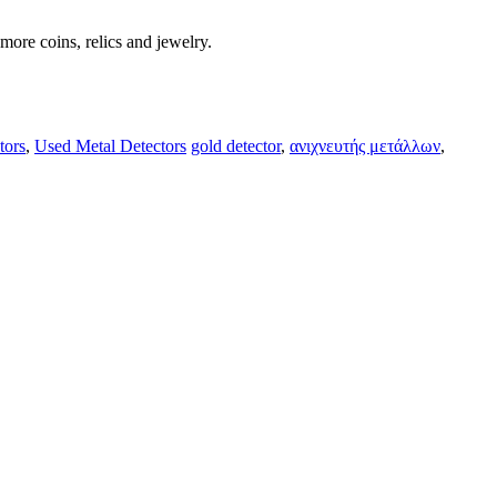
ore coins, relics and jewelry.
tors
,
Used Metal Detectors
gold detector
,
ανιχνευτής μετάλλων
,