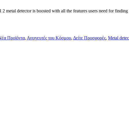
l detector is boosted with all the features users need for finding m
Νέα Προϊόντα
,
Ανιχνευτές του Κόσμου
,
Δείτε Προσφορές
,
Metal detec