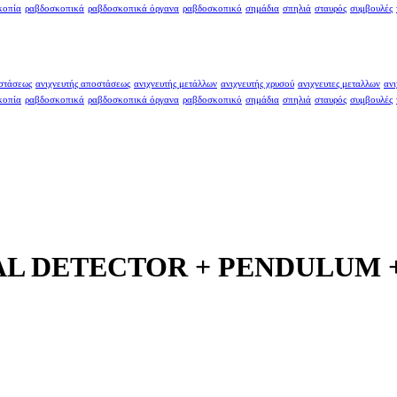
κοπία
ραβδοσκοπικά
ραβδοσκοπικά όργανα
ραβδοσκοπικό
σημάδια
σπηλιά
σταυρός
συμβουλές
οστάσεως
ανιχνευτής αποστάσεως
ανιχνευτής μετάλλων
ανιχνευτής χρυσού
ανιχνευτες μεταλλων
ανι
κοπία
ραβδοσκοπικά
ραβδοσκοπικά όργανα
ραβδοσκοπικό
σημάδια
σπηλιά
σταυρός
συμβουλές
L DETECTOR + PENDULUM +