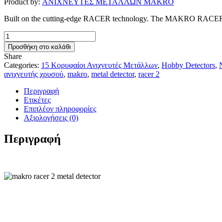
Product by:
ΑΝΙΧΝΕΥΤΕΣ ΜΕΤΑΛΛΩΝ MAKRO
850,00 €.
Built on the cutting-edge RACER technology. The MAKRO RACER 2 meta
MAKRO
RACER
Προσθήκη στο καλάθι
2
Share
PRO
Categories:
15 Κορυφαίοι Ανιχνευτές Μετάλλων
,
Hobby Detectors
,
METAL
ανιχνευτής χρυσού
,
makro
,
metal detector
,
racer 2
DETECTOR
+
Περιγραφή
PENDULUM
Ετικέτες
+
Επιπλέον πληροφορίες
SHOVEL
Αξιολογήσεις (0)
GIFT
ποσότητα
Περιγραφή