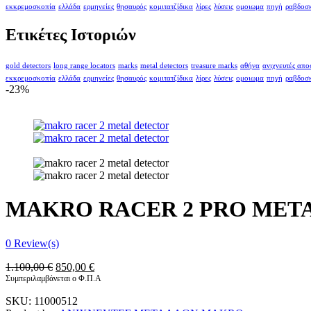
εκκρεμοσκοπία
ελλάδα
ερμηνείες
θησαυρός
κομιτατζίδικα
λίρες
λύσεις
ομοιωμα
πηγή
ραβδοσ
Ετικέτες Ιστοριών
gold detectors
long range locators
marks
metal detectors
treasure marks
αθήνα
ανιχνευτές απ
εκκρεμοσκοπία
ελλάδα
ερμηνείες
θησαυρός
κομιτατζίδικα
λίρες
λύσεις
ομοιωμα
πηγή
ραβδοσ
-23%
MAKRO RACER 2 PRO META
0
Review(s)
Original
Η
1.100,00
€
850,00
€
price
τρέχουσα
Συμπεριλαμβάνεται ο Φ.Π.Α
was:
τιμή
SKU:
11000512
1.100,00 €.
είναι: