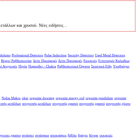
μετάλλων και χρυσού. Νέες ειδήσεις...
dulums
Professional Detectors
Pulse Induction
Security Detectors
Used Metal Detectors
Βέργες Ραβδοσκοπίας
Δείτε Προσφορές
Δείτε Προσφορές
Εκκρεμές
Εντοπισμός Καλωδίων
ί Ανιχνευτές
Πηνία
Πυραμίδες - Chakra
Ραβδοσκοπικά Όργανα
Σκαπτικά Είδη
Υποβρύχιοι
a
Nokta Makro
okm
orgonite dowsing
orgonite energy rod
orgonite pendulum
orgonite
ευτής μετάλλων
ανιχνευτής μετάλλων
ανιχνευτής χρυσού
ανιχνευτής χρυσού
ανιχνευτής χόμπυ
χνευτες χρυσου
αντάρτες
αντάρτικα
αποκρύψεις
βιβλίο
βράχος
δέντρο
εκκρεμές