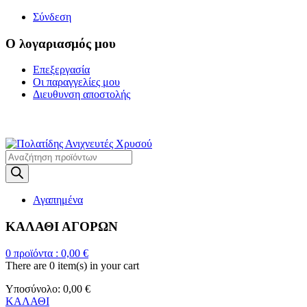
Σύνδεση
Ο λογαριασμός μου
Επεξεργασία
Οι παραγγελίες μου
Διευθυνση αποστολής
Η ΜΕΓΑΛΥΤΕΡΗ ΓΚΑΜΑ Α
Products
search
Αγαπημένα
ΚΑΛΑΘΙ ΑΓΟΡΩΝ
0
προϊόντα :
0,00
€
There are
0 item(s)
in your cart
Υποσύνολο:
0,00
€
ΚΑΛΑΘΙ