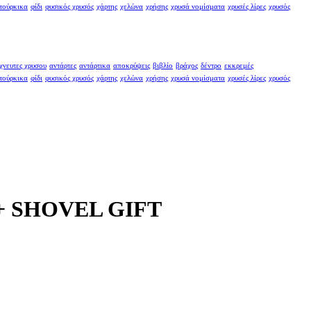
τούρκικα
φίδι
φυσικός χρυσός
χάρτης
χελώνα
χρήσης
χρυσά νομίσματα
χρυσές λίρες
χρυσός
χνευτες χρυσου
αντάρτες
αντάρτικα
αποκρύψεις
βιβλίο
βράχος
δέντρο
εκκρεμές
τούρκικα
φίδι
φυσικός χρυσός
χάρτης
χελώνα
χρήσης
χρυσά νομίσματα
χρυσές λίρες
χρυσός
 SHOVEL GIFT