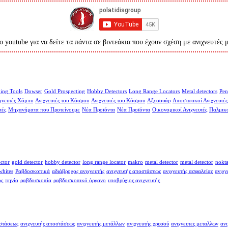
ο youtube για να δείτε τα πάντα σε βιντεάκια που έχουν σχέση με ανιχνευτές 
ing Tools
Dowser
Gold Prospecting
Hobby Detectors
Long Range Locators
Metal detectors
Pen
χνευτές Χόμπυ
Ανιχνευτές του Κόσμου
Ανιχνευτές του Κόσμου
Αξεσουάρ
Αποστατικοί Ανιχνευτές
τές
Μηχανήματα που Προτείνουμε
Νέα Προϊόντα
Νέα Προϊόντα
Οικονομικοί Ανιχνευτές
Παλμικο
ector
gold detector
hobby detector
long range locator
makro
metal detector
metal detector
nokt
whites
Ραβδοσκοπικά
αδιάβροχος ανιχνευτής
ανιχνευτής αποστάσεως
ανιχνευτής ασφαλείας
ανιχν
ος
πηνίο
ραβδοσκοπία
ραβδοσκοπικό όργανο
υποβρύχιος ανιχνευτής
οστάσεως
ανιχνευτής αποστάσεως
ανιχνευτής μετάλλων
ανιχνευτής χρυσού
ανιχνευτες μεταλλων
ανι