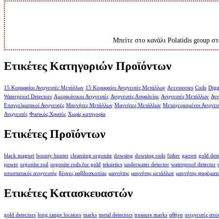
Μπείτε στο κανάλι Polatidis group στ
Ετικέτες Κατηγοριών Προϊόντων
15 Κορυφαίοι Ανιχνευτές Μετάλλων
15 Κορυφαίοι Ανιχνευτές Μετάλλων
Accessories
Coils
Digg
Waterproof Detectors
Αμερικάνικοι Ανιχνευτές
Ανιχνευτές Ασφαλείας
Ανιχνευτές Μετάλλων
Ανι
Επαγγελματικοί Ανιχνευτές
Μαγνήτες Μετάλλων
Μαγνήτες Μετάλλων
Μεταχειρισμένοι Ανιχνευ
Ανιχνευτές
Φυσικός Χρυσός
Χωρίς κατηγορία
Ετικέτες Προϊόντων
black magnet
bounty hunter
cleansing orgonite
dowsing
dowsing rods
fisher
garrett
gold det
power
orgonite rod
orgonite rods for gold
teknetics
underwater detector
waterproof detector
αποστατικός ανιχνευτής
βέργες ραβδοσκοπίας
μαγνήτης
μαγνήτης μετάλλων
μαγνήτης ψαρέματ
Ετικέτες Κατασκευαστών
gold detectors
long range locators
marks
metal detectors
treasure marks
αθήνα
ανιχνευτές απ