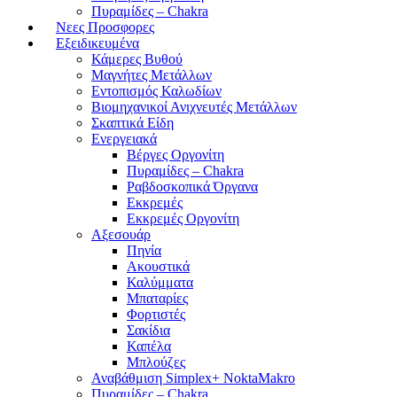
Πυραμίδες – Chakra
Νεες Προσφορες
Εξειδικευμένα
Κάμερες Βυθού
Μαγνήτες Μετάλλων
Εντοπισμός Καλωδίων
Βιομηχανικοί Ανιχνευτές Μετάλλων
Σκαπτικά Είδη
Ενεργειακά
Βέργες Οργονίτη
Πυραμίδες – Chakra
Ραβδοσκοπικά Όργανα
Εκκρεμές
Εκκρεμές Οργονίτη
Αξεσουάρ
Πηνία
Ακουστικά
Καλύμματα
Μπαταρίες
Φορτιστές
Σακίδια
Καπέλα
Μπλούζες
Αναβάθμιση Simplex+ NoktaMakro
Πυραμίδες – Chakra