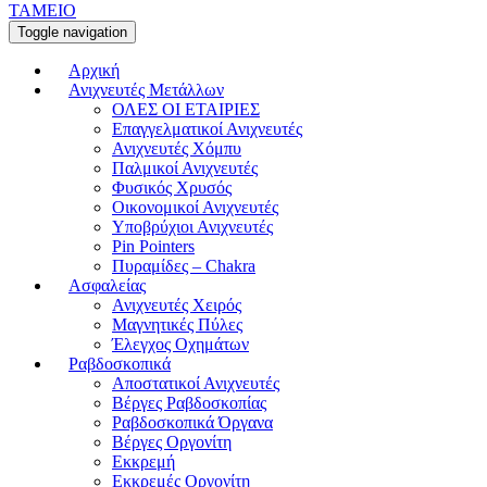
ΤΑΜΕΙΟ
Toggle navigation
Αρχική
Ανιχνευτές Μετάλλων
ΟΛΕΣ ΟΙ ΕΤΑΙΡΙΕΣ
Επαγγελματικοί Ανιχνευτές
Ανιχνευτές Χόμπυ
Παλμικοί Ανιχνευτές
Φυσικός Χρυσός
Οικονομικοί Ανιχνευτές
Υποβρύχιοι Ανιχνευτές
Pin Pointers
Πυραμίδες – Chakra
Ασφαλείας
Ανιχνευτές Χειρός
Μαγνητικές Πύλες
Έλεγχος Οχημάτων
Ραβδοσκοπικά
Αποστατικοί Ανιχνευτές
Βέργες Ραβδοσκοπίας
Ραβδοσκοπικά Όργανα
Βέργες Οργονίτη
Εκκρεμή
Εκκρεμές Οργονίτη