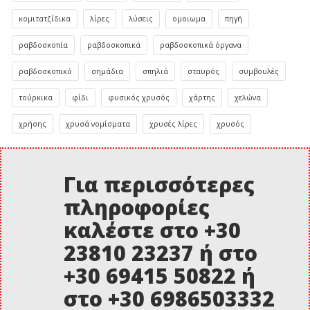
κομιτατζίδικα
λίρες
λύσεις
ομοιωμα
πηγή
ραβδοσκοπία
ραβδοσκοπικά
ραβδοσκοπικά όργανα
ραβδοσκοπικό
σημάδια
σπηλιά
σταυρός
συμβουλές
τούρκικα
φίδι
φυσικός χρυσός
χάρτης
χελώνα
χρήσης
χρυσά νομίσματα
χρυσές λίρες
χρυσός
Για περισσότερες
πληροφορίες
καλέστε στο +30
23810 23237 ή στο
+30 69415 50822 ή
στο +30 6986503332