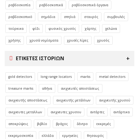
ραβδοσκοπία
ραβδοσκοπικά
ραβδοσκοπικά όργανα
ραβδοσκοπικό
σημάδια
σπηλιά
σταυρός
συμβουλές
τούρκικα
φίδι
φυσικός χρυσός
χάρτης
χελώνα
χρήσης
χρυσά νομίσματα
χρυσές λίρες
χρυσός
ΕΤΙΚΈΤΕΣ ΙΣΤΟΡΙΏΝ
gold detectors
long range locators
marks
metal detectors
treasure marks
αθήνα
ανιχνευτές αποστάσεως
ανιχνευτής αποστάσεως
ανιχνευτής μετάλλων
ανιχνευτής χρυσού
ανιχνευτες μεταλλων
ανιχνευτες χρυσου
αντάρτες
αντάρτικα
αποκρύψεις
βιβλίο
βράχος
δέντρο
εκκρεμές
εκκρεμοσκοπία
ελλάδα
ερμηνείες
θησαυρός