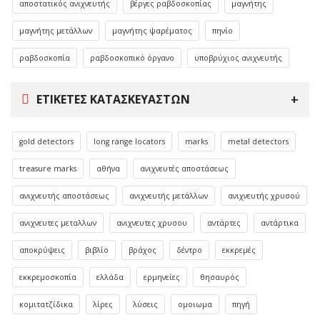
αποστατικός ανιχνευτής
βέργες ραβδοσκοπίας
μαγνήτης
μαγνήτης μετάλλων
μαγνήτης ψαρέματος
πηνίο
ραβδοσκοπία
ραβδοσκοπικό όργανο
υποβρύχιος ανιχνευτής
ΕΤΙΚΈΤΕΣ ΚΑΤΑΣΚΕΥΑΣΤΏΝ
gold detectors
long range locators
marks
metal detectors
treasure marks
αθήνα
ανιχνευτές αποστάσεως
ανιχνευτής αποστάσεως
ανιχνευτής μετάλλων
ανιχνευτής χρυσού
ανιχνευτες μεταλλων
ανιχνευτες χρυσου
αντάρτες
αντάρτικα
αποκρύψεις
βιβλίο
βράχος
δέντρο
εκκρεμές
εκκρεμοσκοπία
ελλάδα
ερμηνείες
θησαυρός
κομιτατζίδικα
λίρες
λύσεις
ομοιωμα
πηγή