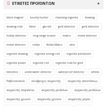
ΕΤΙΚΈΤΕΣ ΠΡΟΪΌΝΤΩΝ
black magnet
bounty hunter
cleansing orgonite
dowsing
dowsing rods
fisher
garrett
gold detector
gold detector
hobby detector
long range locator
makro
metal detector
metal detector
nokta
Nokta Makro
okm
orgonite dowsing
orgonite energy rod
orgonite pendulum
orgonite power
orgonite rod
orgonite rods for gold
teknetics
underwater detector
waterproof detector
whites
Ραβδοσκοπικά
αδιάβροχος ανιχνευτής
ανιχνευτής αποστάσεως
ανιχνευτής ασφαλείας
ανιχνευτής μετάλλων
ανιχνευτής μετάλλων
ανιχνευτής χρυσού
ανιχνευτής χρυσού
ανιχνευτής χόμπυ