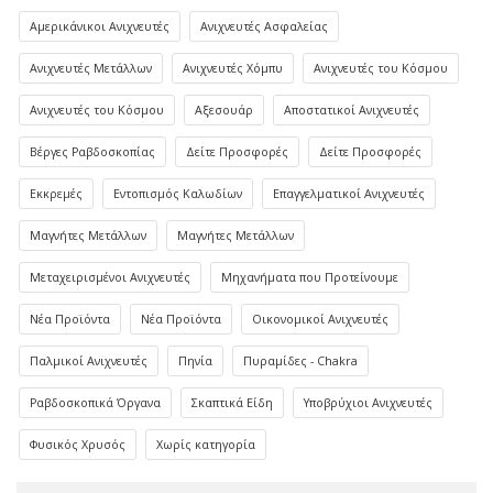
Αμερικάνικοι Ανιχνευτές
Ανιχνευτές Ασφαλείας
Ανιχνευτές Μετάλλων
Ανιχνευτές Χόμπυ
Ανιχνευτές του Κόσμου
Ανιχνευτές του Κόσμου
Αξεσουάρ
Αποστατικοί Ανιχνευτές
Βέργες Ραβδοσκοπίας
Δείτε Προσφορές
Δείτε Προσφορές
Εκκρεμές
Εντοπισμός Καλωδίων
Επαγγελματικοί Ανιχνευτές
Μαγνήτες Μετάλλων
Μαγνήτες Μετάλλων
Μεταχειρισμένοι Ανιχνευτές
Μηχανήματα που Προτείνουμε
Νέα Προϊόντα
Νέα Προϊόντα
Οικονομικοί Ανιχνευτές
Παλμικοί Ανιχνευτές
Πηνία
Πυραμίδες - Chakra
Ραβδοσκοπικά Όργανα
Σκαπτικά Είδη
Υποβρύχιοι Ανιχνευτές
Φυσικός Χρυσός
Χωρίς κατηγορία